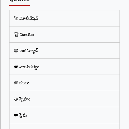
🚀 మోటివేషన్
🏆 విజయం
😎 అటిట్యూడ్
👑 నాయకత్వం
💭 కలలు
🤝 స్నేహం
❤️ ప్రేమ