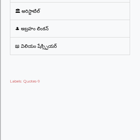
🏛️ అరిస్టాటిల్
🎩 అబ్రహం లింకన్
📖 విలియం షేక్స్పియర్
Labels:
Quotes-9