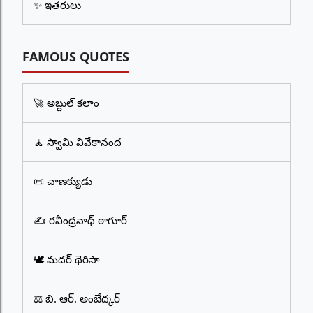
✨ ఇతరులు
FAMOUS QUOTES
🚀 అబ్దుల్ కలాం
🧘 స్వామి వివేకానంద
📜 చాణక్యుడు
✍️ రవీంద్రనాథ్ ఠాగూర్
🕊️ మదర్ థెరిసా
⚖️ బి. ఆర్. అంబేద్కర్