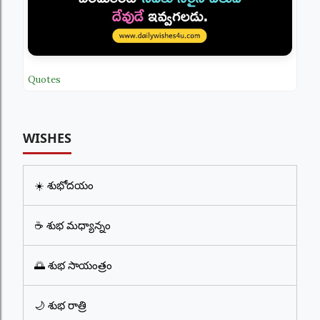
Quotes
WISHES
☀️ శుభోదయం
☕ శుభ మధ్యాన్నం
🌅 శుభ సాయంత్రం
🌙 శుభ రాత్రి