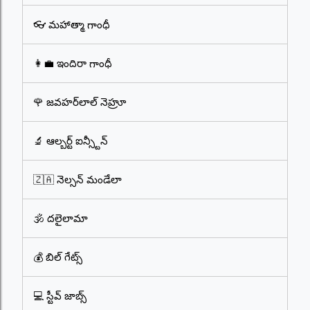
👓 మహాత్మా గాంధీ
👩‍💼 ఇందిరా గాంధీ
🌹 జవహర్‌లాల్ నెహ్రూ
🔬 ఆల్బర్ట్ ఐన్స్టీన్
🇿🇦 నెల్సన్ మండేలా
🕉️ దలైలామా
💰 బిల్ గేట్స్
💻 స్టీవ్ జాబ్స్