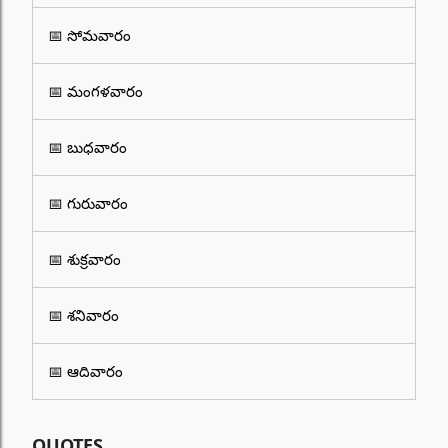
📅 సోమవారం
📅 మంగళవారం
📅 బుధవారం
📅 గురువారం
📅 శుక్రవారం
📅 శనివారం
📅 ఆదివారం
QUOTES