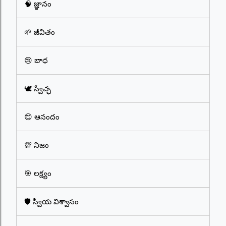
🧠 జ్ఞానం
🌱 జీవితం
😢 బాధ
🕊️ స్వేచ్ఛ
😊 ఆనందం
💯 నిజం
🎯 లక్ష్యం
🛡️ స్వీయ విశ్వాసం