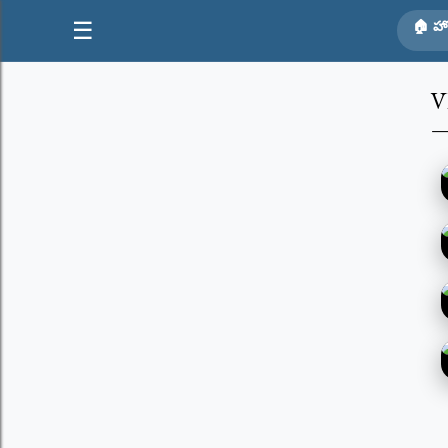
☰
🏠 హ
V