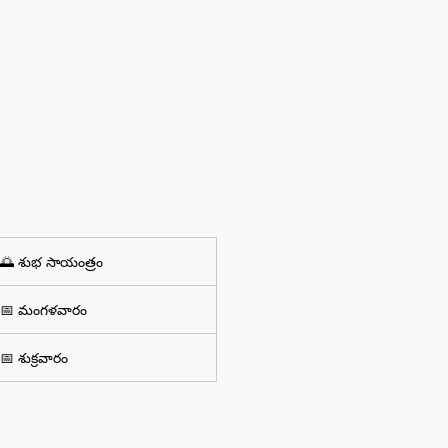
 నిలబడటం కూడా.”
🌅 శుభ సాయంత్రం
📅 మంగళవారం
📅 శుక్రవారం