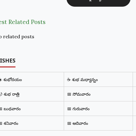
అసలైన కారణం.”
కాదు,
est Related Posts
 related posts
ISHES
☀️ శుభోదయం
☕ శుభ మధ్యాన్నం
 శుభ రాత్రి
📅 సోమవారం
📅 బుధవారం
📅 గురువారం
📅 శనివారం
📅 ఆదివారం