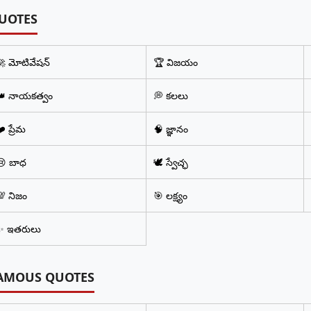
UOTES
🚀 మోటివేషన్
🏆 విజయం
👑 నాయకత్వం
💭 కలలు
️ ప్రేమ
🧠 జ్ఞానం
😢 బాధ
🕊️ స్వేచ్ఛ
💯 నిజం
🎯 లక్ష్యం
✨ ఇతరులు
AMOUS QUOTES