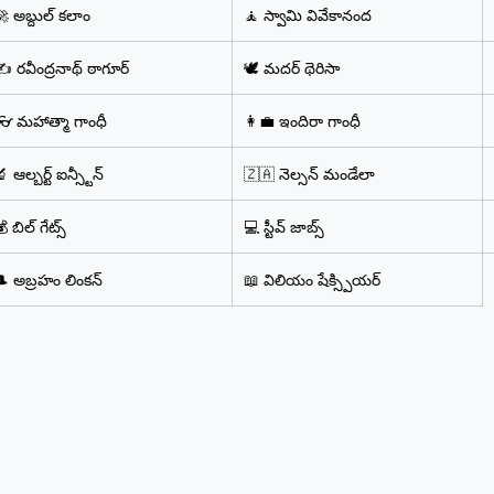
 అబ్దుల్ కలాం
🧘 స్వామి వివేకానంద
️ రవీంద్రనాథ్ ఠాగూర్
🕊️ మదర్ థెరిసా
👓 మహాత్మా గాంధీ
👩‍💼 ఇందిరా గాంధీ
 ఆల్బర్ట్ ఐన్స్టీన్
🇿🇦 నెల్సన్ మండేలా
 బిల్ గేట్స్
💻 స్టీవ్ జాబ్స్
🎩 అబ్రహం లింకన్
📖 విలియం షేక్స్పియర్