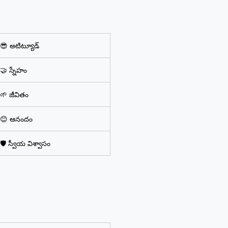
😎 అటిట్యూడ్
🤝 స్నేహం
🌱 జీవితం
😊 ఆనందం
🛡️ స్వీయ విశ్వాసం