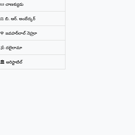
📜 చాణక్యుడు
⚖️ బి. ఆర్. అంబేద్కర్
🌹 జవహర్‌లాల్ నెహ్రూ
🕉️ దలైలామా
🏛️ అరిస్టాటిల్