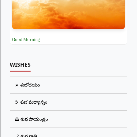
Good Morning
WISHES
☀️ శుభోదయం
☕ శుభ మధ్యాన్నం
🌅 శుభ సాయంత్రం
🌙 శుభ రాత్రి