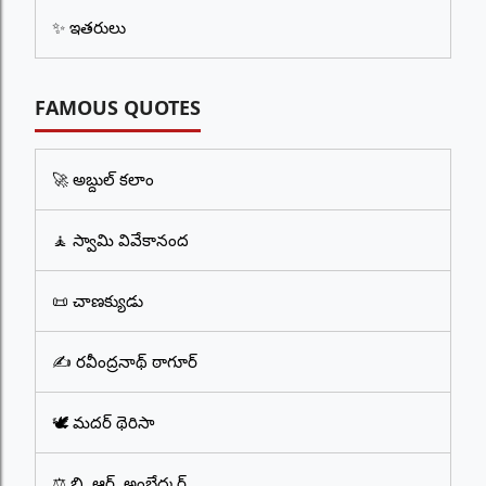
✨ ఇతరులు
FAMOUS QUOTES
🚀 అబ్దుల్ కలాం
🧘 స్వామి వివేకానంద
📜 చాణక్యుడు
✍️ రవీంద్రనాథ్ ఠాగూర్
🕊️ మదర్ థెరిసా
⚖️ బి. ఆర్. అంబేద్కర్