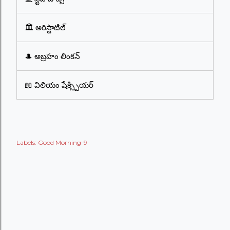
🏛️ అరిస్టాటిల్
🎩 అబ్రహం లింకన్
📖 విలియం షేక్స్పియర్
Labels:
Good Morning-9