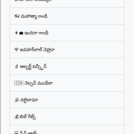
👓 మహాత్మా గాంధీ
👩‍💼 ఇందిరా గాంధీ
🌹 జవహర్‌లాల్ నెహ్రూ
🔬 ఆల్బర్ట్ ఐన్స్టీన్
🇿🇦 నెల్సన్ మండేలా
🕉️ దలైలామా
💰 బిల్ గేట్స్
💻 స్టీవ్ జాబ్స్