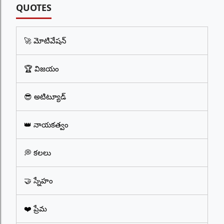
QUOTES
🚀 మోటివేషన్
🏆 విజయం
😎 అటిట్యూడ్
👑 నాయకత్వం
💭 కలలు
🤝 స్నేహం
❤️ ప్రేమ