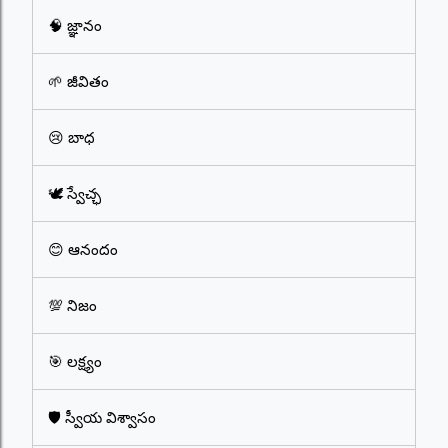
🧠 జ్ఞానం
🌱 జీవితం
😢 బాధ
🕊️ స్వేచ్ఛ
😊 ఆనందం
💯 నిజం
🎯 లక్ష్యం
🛡️ స్వీయ విశ్వాసం