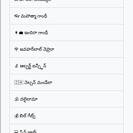
👓 మహాత్మా గాంధీ
👩‍💼 ఇందిరా గాంధీ
🌹 జవహర్‌లాల్ నెహ్రూ
🔬 ఆల్బర్ట్ ఐన్స్టీన్
🇿🇦 నెల్సన్ మండేలా
🕉️ దలైలామా
💰 బిల్ గేట్స్
💻 స్టీవ్ జాబ్స్