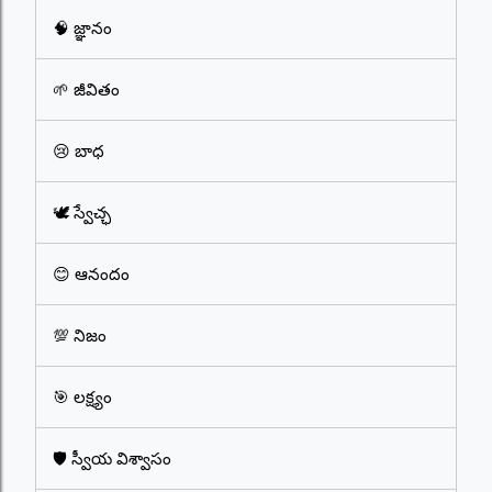
🧠 జ్ఞానం
🌱 జీవితం
😢 బాధ
🕊️ స్వేచ్ఛ
😊 ఆనందం
💯 నిజం
🎯 లక్ష్యం
🛡️ స్వీయ విశ్వాసం