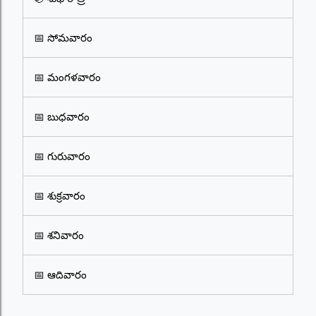
📅 సోమవారం
📅 మంగళవారం
📅 బుధవారం
📅 గురువారం
📅 శుక్రవారం
📅 శనివారం
📅 ఆదివారం