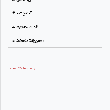
🏛️ అరిస్టాటిల్
🎩 అబ్రహం లింకన్
📖 విలియం షేక్స్పియర్
Labels:
28 February