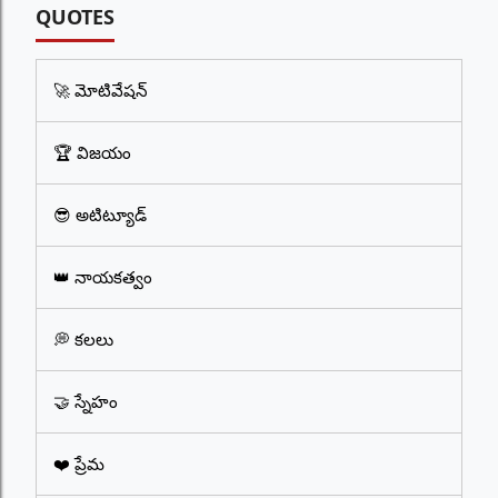
QUOTES
🚀 మోటివేషన్
🏆 విజయం
😎 అటిట్యూడ్
👑 నాయకత్వం
💭 కలలు
🤝 స్నేహం
❤️ ప్రేమ