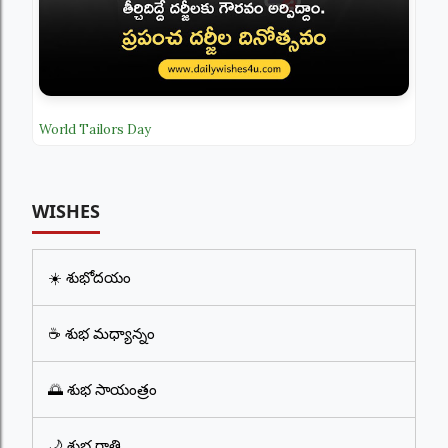
World Tailors Day
WISHES
☀️ శుభోదయం
☕ శుభ మధ్యాన్నం
🌅 శుభ సాయంత్రం
🌙 శుభ రాత్రి