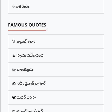
✨ ఇతరులు
FAMOUS QUOTES
🚀 అబ్దుల్ కలాం
🧘 స్వామి వివేకానంద
📜 చాణక్యుడు
✍️ రవీంద్రనాథ్ ఠాగూర్
🕊️ మదర్ థెరిసా
⚖️ బి. ఆర్. అంబేద్కర్