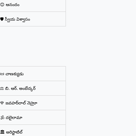
😊 ఆనందం
🛡️ స్వీయ విశ్వాసం
📜 చాణక్యుడు
⚖️ బి. ఆర్. అంబేద్కర్
🌹 జవహర్‌లాల్ నెహ్రూ
🕉️ దలైలామా
🏛️ అరిస్టాటిల్