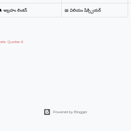
🎩 అబ్రహం లింకన్
📖 విలియం షేక్స్పియర్
els:
Quotes-6
Powered by Blogger