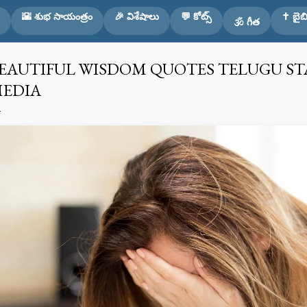
Skip to main content
🌇 శుభ సాయంత్రం
🎉 విశేషాలు
💬 కోట్స్
✝️ బైబి
🕉️ గీత
EAUTIFUL WISDOM QUOTES TELUGU ST
EDIA