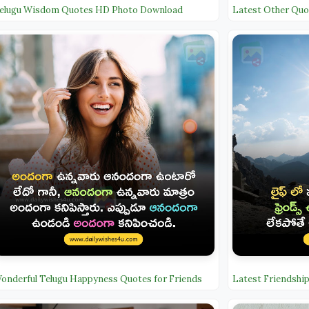
elugu Wisdom Quotes HD Photo Download
Latest Other Quot
onderful Telugu Happyness Quotes for Friends
Latest Friendship