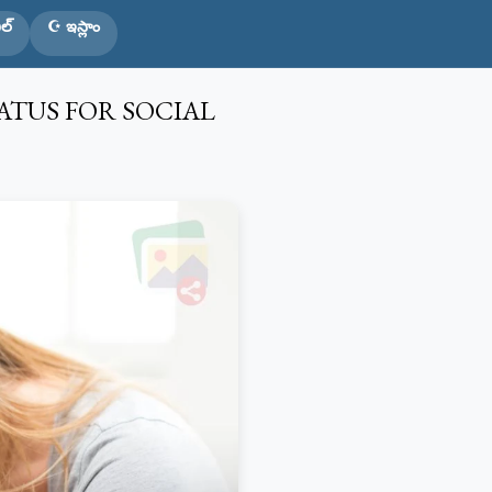
ల్
☪️ ఇస్లాం
ATUS FOR SOCIAL