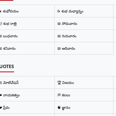
☀️ శుభోదయం
☕ శుభ మధ్యాన్నం
 శుభ రాత్రి
📅 సోమవారం
📅 బుధవారం
📅 గురువారం
📅 శనివారం
📅 ఆదివారం
UOTES
🚀 మోటివేషన్
🏆 విజయం
👑 నాయకత్వం
💭 కలలు
️ ప్రేమ
🧠 జ్ఞానం