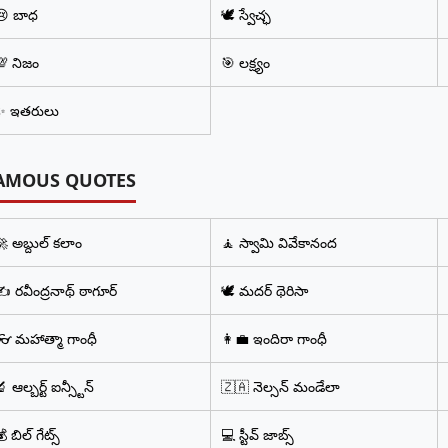
😢 బాధ
🕊️ స్వేచ్ఛ
💯 నిజం
🎯 లక్ష్యం
✨ ఇతరులు
AMOUS QUOTES
 అబ్దుల్ కలాం
🧘 స్వామి వివేకానంద
️ రవీంద్రనాథ్ ఠాగూర్
🕊️ మదర్ థెరిసా
👓 మహాత్మా గాంధీ
👩‍💼 ఇందిరా గాంధీ
 ఆల్బర్ట్ ఐన్స్టీన్
🇿🇦 నెల్సన్ మండేలా
 బిల్ గేట్స్
💻 స్టీవ్ జాబ్స్