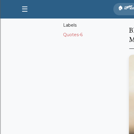
☰
🏠 హోమ్
Labels
B
Quotes-6
M