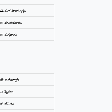
🌅 శుభ సాయంత్రం
📅 మంగళవారం
📅 శుక్రవారం
😎 అటిట్యూడ్
🤝 స్నేహం
🌱 జీవితం