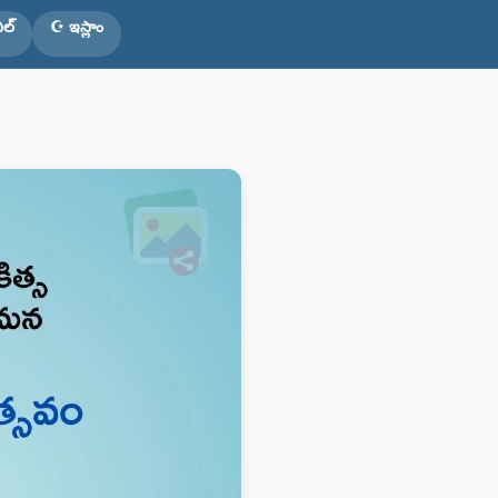
ిల్
☪️ ఇస్లాం