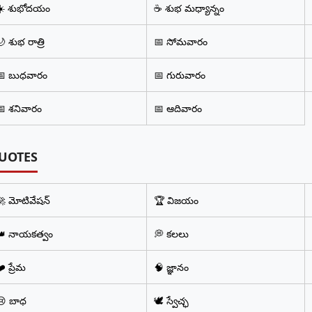
☀️ శుభోదయం
☕ శుభ మధ్యాన్నం
 శుభ రాత్రి
📅 సోమవారం
📅 బుధవారం
📅 గురువారం
📅 శనివారం
📅 ఆదివారం
UOTES
🚀 మోటివేషన్
🏆 విజయం
👑 నాయకత్వం
💭 కలలు
️ ప్రేమ
🧠 జ్ఞానం
😢 బాధ
🕊️ స్వేచ్ఛ