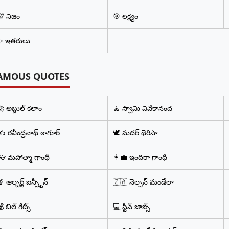
💯 నిజం
🎯 లక్ష్యం
✨ ఇతరులు
AMOUS QUOTES
 అబ్దుల్ కలాం
🧘 స్వామి వివేకానంద
️ రవీంద్రనాథ్ ఠాగూర్
🕊️ మదర్ థెరిసా
👓 మహాత్మా గాంధీ
👩‍💼 ఇందిరా గాంధీ
 ఆల్బర్ట్ ఐన్స్టీన్
🇿🇦 నెల్సన్ మండేలా
 బిల్ గేట్స్
💻 స్టీవ్ జాబ్స్