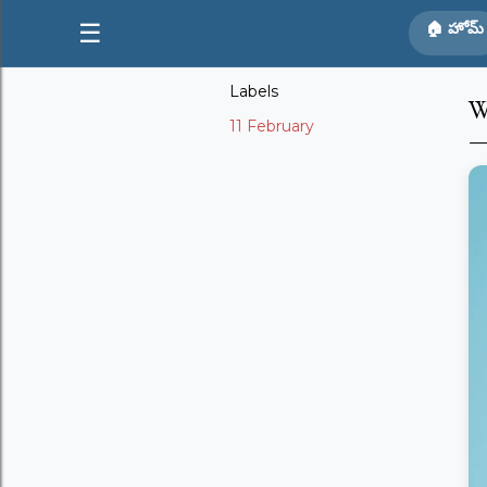
☰
🏠 హోమ్
Labels
W
11 February