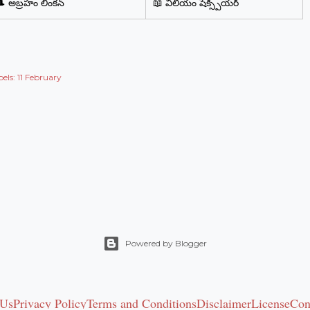
🎩 అబ్రహం లింకన్
📖 విలియం షేక్స్పియర్
els:
11 February
Powered by Blogger
 Us
Privacy Policy
Terms and Conditions
Disclaimer
License
Con