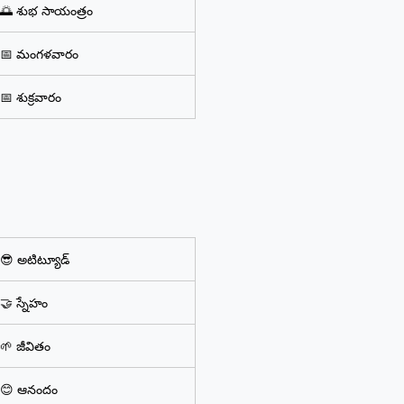
🌅 శుభ సాయంత్రం
📅 మంగళవారం
📅 శుక్రవారం
😎 అటిట్యూడ్
🤝 స్నేహం
🌱 జీవితం
😊 ఆనందం