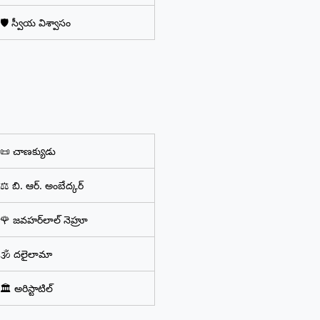
🛡️ స్వీయ విశ్వాసం
📜 చాణక్యుడు
⚖️ బి. ఆర్. అంబేద్కర్
🌹 జవహర్‌లాల్ నెహ్రూ
🕉️ దలైలామా
🏛️ అరిస్టాటిల్