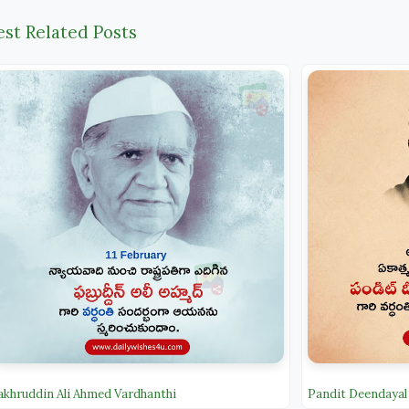
est Related Posts
akhruddin Ali Ahmed Vardhanthi
Pandit Deendayal