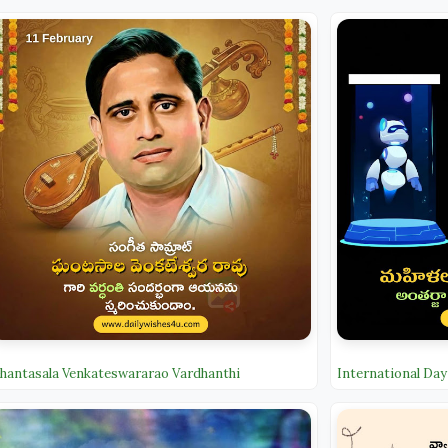
hantasala Venkateswararao Vardhanthi
International Day