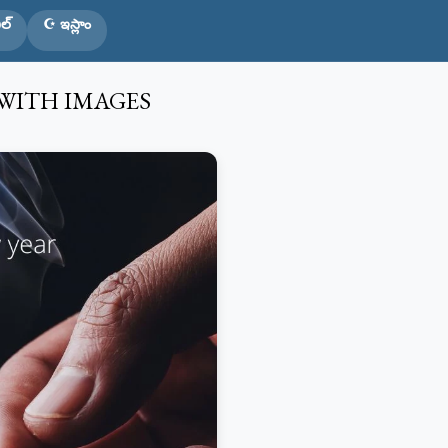
ల్
☪️ ఇస్లాం
 WITH IMAGES