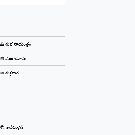
🌅 శుభ సాయంత్రం
📅 మంగళవారం
📅 శుక్రవారం
😎 అటిట్యూడ్