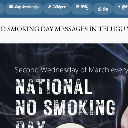
Skip to main content
🌇 శుభ సాయంత్రం
🎉 విశేషాలు
💬 కోట్స్
✝️ బైబి
🕉️ గీత
O SMOKING DAY MESSAGES IN TELUGU