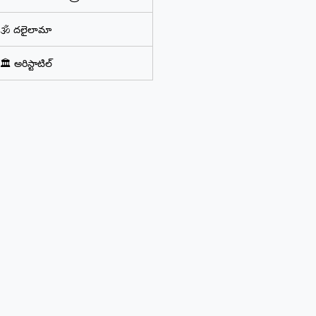
🕉️ దలైలామా
🏛️ అరిస్టాటిల్