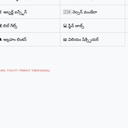
 ఆల్బర్ట్ ఐన్స్టీన్
🇿🇦 నెల్సన్ మండేలా
 బిల్ గేట్స్
💻 స్టీవ్ జాబ్స్
🎩 అబ్రహం లింకన్
📖 విలియం షేక్స్పియర్
els:
March-Week2-Wednesday