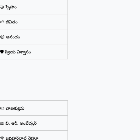
🤝 స్నేహం
🌱 జీవితం
😊 ఆనందం
🛡️ స్వీయ విశ్వాసం
📜 చాణక్యుడు
⚖️ బి. ఆర్. అంబేద్కర్
🌹 జవహర్‌లాల్ నెహ్రూ