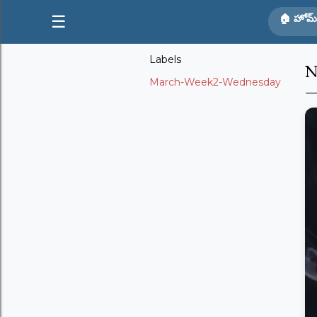
☰
🏠 హోమ్
Labels
N
March-Week2-Wednesday