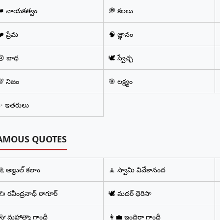
👑 నాయకత్వం
💭 కలలు
️ ప్రేమ
🧠 జ్ఞానం
😢 బాధ
🕊️ స్వేచ్ఛ
💯 నిజం
🎯 లక్ష్యం
✨ ఇతరులు
AMOUS QUOTES
 అబ్దుల్ కలాం
🧘 స్వామి వివేకానంద
️ రవీంద్రనాథ్ ఠాగూర్
🕊️ మదర్ థెరిసా
👓 మహాత్మా గాంధీ
👩‍💼 ఇందిరా గాంధీ