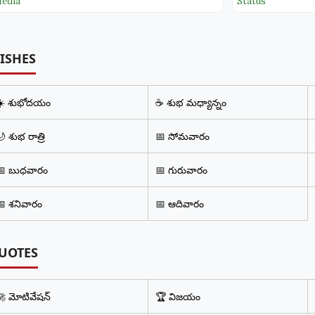
edia
Status
ISHES
☀️ శుభోదయం
☕ శుభ మధ్యాన్నం
 శుభ రాత్రి
📅 సోమవారం
📅 బుధవారం
📅 గురువారం
📅 శనివారం
📅 ఆదివారం
UOTES
🚀 మోటివేషన్
🏆 విజయం