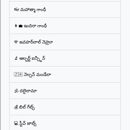
👓 మహాత్మా గాంధీ
👩‍💼 ఇందిరా గాంధీ
🌹 జవహర్‌లాల్ నెహ్రూ
🔬 ఆల్బర్ట్ ఐన్స్టీన్
🇿🇦 నెల్సన్ మండేలా
🕉️ దలైలామా
💰 బిల్ గేట్స్
💻 స్టీవ్ జాబ్స్