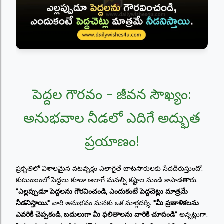
పెద్దల గౌరవం - జీవన సౌఖ్యం:
అనుభవాల నీడలో ఎదిగే అద్భుత
ప్రయాణం!
ప్రకృతిలో విశాలమైన వటవృక్షం ఎలాగైతే బాటసారులకు సేదదీరుస్తుందో,
కుటుంబంలో పెద్దలు కూడా అలాగే మనల్ని కష్టాల నుండి కాపాడతారు.
"ఎల్లప్పుడూ పెద్దలను గౌరవించండి, ఎందుకంటే పెద్దచెట్లు మాత్రమే
నీడనిస్తాయి."
వారి అనుభవం మనకు ఒక మార్గదర్శి.
"మీ ప్రణాళికలను
ఎవరికీ చెప్పకండి, బదులుగా మీ ఫలితాలను వారికి చూపండి"
అన్నట్లుగా,