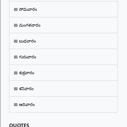
📅 సోమవారం
📅 మంగళవారం
📅 బుధవారం
📅 గురువారం
📅 శుక్రవారం
📅 శనివారం
📅 ఆదివారం
QUOTES