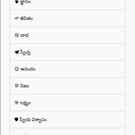
🧠 జ్ఞానం
🌱 జీవితం
😢 బాధ
🕊️ స్వేచ్ఛ
😊 ఆనందం
💯 నిజం
🎯 లక్ష్యం
🛡️ స్వీయ విశ్వాసం