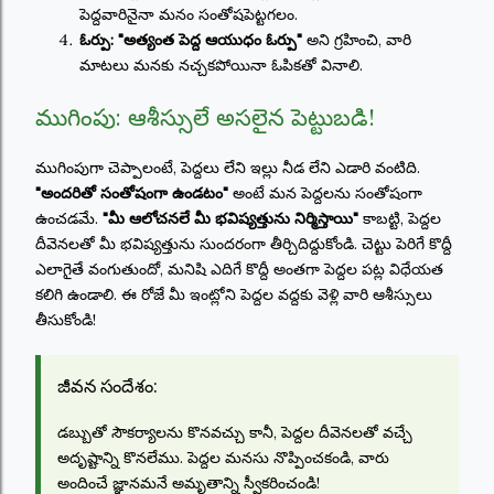
పెద్దవారినైనా మనం సంతోషపెట్టగలం.
ఓర్పు:
"అత్యంత పెద్ద ఆయుధం ఓర్పు"
అని గ్రహించి, వారి
మాటలు మనకు నచ్చకపోయినా ఓపికతో వినాలి.
ముగింపు: ఆశీస్సులే అసలైన పెట్టుబడి!
ముగింపుగా చెప్పాలంటే, పెద్దలు లేని ఇల్లు నీడ లేని ఎడారి వంటిది.
"అందరితో సంతోషంగా ఉండటం"
అంటే మన పెద్దలను సంతోషంగా
ఉంచడమే.
"మీ ఆలోచనలే మీ భవిష్యత్తును నిర్మిస్తాయి"
కాబట్టి, పెద్దల
దీవెనలతో మీ భవిష్యత్తును సుందరంగా తీర్చిదిద్దుకోండి. చెట్టు పెరిగే కొద్దీ
ఎలాగైతే వంగుతుందో, మనిషి ఎదిగే కొద్దీ అంతగా పెద్దల పట్ల విధేయత
కలిగి ఉండాలి. ఈ రోజే మీ ఇంట్లోని పెద్దల వద్దకు వెళ్లి వారి ఆశీస్సులు
తీసుకోండి!
జీవన సందేశం:
డబ్బుతో సౌకర్యాలను కొనవచ్చు కానీ, పెద్దల దీవెనలతో వచ్చే
అదృష్టాన్ని కొనలేము. పెద్దల మనసు నొప్పించకండి, వారు
అందించే జ్ఞానమనే అమృతాన్ని స్వీకరించండి!