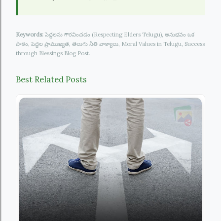
Keywords:
పెద్దలను గౌరవించడం (Respecting Elders Telugu), అనుభవం ఒక
పాఠం, పెద్దల ప్రాముఖ్యత, తెలుగు నీతి వాక్యాలు, Moral Values in Telugu, Success
through Blessings Blog Post.
Best Related Posts