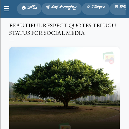
Skip to main content
🌞 శుభ మధ్యాహ్నం
🎉 విశేషాలు
💬 కోట్స్
☰
🏠 హోమ్
BEAUTIFUL RESPECT QUOTES TELUGU
STATUS FOR SOCIAL MEDIA