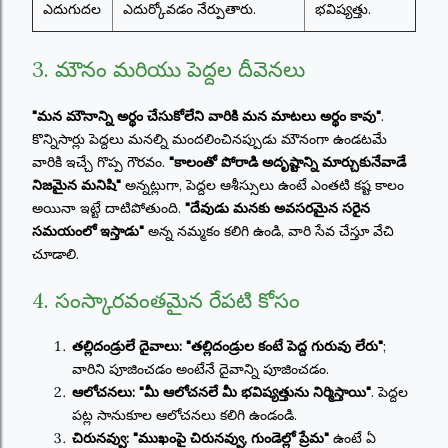
ఎదుగుదల
ఎదుర్కోవడం నేర్పుతారు.
భవిష్యత్తు.
3. మౌనం మరియు పెద్దల దీవెనలు
"మన మౌనాన్ని అర్థం చేసుకోలేని వారికి మన మాటలు అర్థం కావు"
.
కొన్నిసార్లు పెద్దలు మనల్ని మందలించినప్పుడు మౌనంగా ఉండటమే
వారికి ఇచ్చే గొప్ప గౌరవం.
"కాలంతో పోరాడి అదృష్టాన్ని మార్చుకునేవాడే
నిజమైన మనిషి"
అన్నట్లుగా, పెద్దల ఆశీస్సులు ఉంటే ఎంతటి కష్ట కాలం
అయినా ఇట్టే దాటిపోతుంది.
"దేవుడు మనకు అవసరమైన సరైన
సమయంలో ఇస్తాడు"
అన్న నమ్మకం కలిగి ఉండి, వారి సేవ చేస్తూ వేచి
చూడాలి.
4. సంస్కారవంతమైన రేపటి కోసం
తల్లిదండ్రులే దైవాలు:
"తల్లిదండ్రుల కంటే పెద్ద గురువు లేరు"
;
వారిని పూజించడం అంటేనే దైవాన్ని పూజించడం.
ఆలోచనలు:
"మీ ఆలోచనలే మీ భవిష్యత్తును నిర్మిస్తాయి"
. పెద్దల
పట్ల సానుకూల ఆలోచనలు కలిగి ఉండండి.
చిరునవ్వు:
"ముఖంపై చిరునవ్వు, గుండెల్లో ప్రేమ"
ఉంటే ఏ