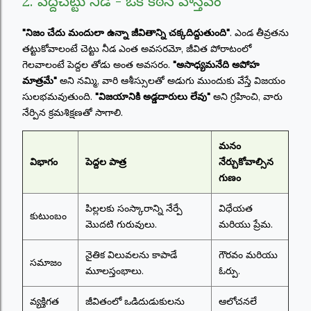
2. పెద్దచెట్టు నీడ - ఒక కఠిన వాస్తవం
"నిజం చేదు మందులా ఉన్నా జీవితాన్ని చక్కదిద్దుతుంది"
. ఎండ తీవ్రతను
తట్టుకోవాలంటే చెట్టు నీడ ఎంత అవసరమో, జీవిత పోరాటంలో
గెలవాలంటే పెద్దల తోడు అంత అవసరం.
"అసాధ్యమనేది అపోహ
మాత్రమే"
అని నమ్మి, వారి ఆశీస్సులతో అడుగు ముందుకు వేస్తే విజయం
సులభమవుతుంది.
"విజయానికి అడ్డదారులు లేవు"
అని గ్రహించి, వారు
నేర్పిన క్రమశిక్షణతో సాగాలి.
మనం
విభాగం
పెద్దల పాత్ర
నేర్చుకోవాల్సిన
గుణం
పిల్లలకు సంస్కారాన్ని నేర్పే
విధేయత
కుటుంబం
మొదటి గురువులు.
మరియు ప్రేమ.
నైతిక విలువలను కాపాడే
గౌరవం మరియు
సమాజం
మూలస్తంభాలు.
ఓర్పు.
వ్యక్తిగత
జీవితంలో ఒడిదుడుకులను
ఆలోచనలే