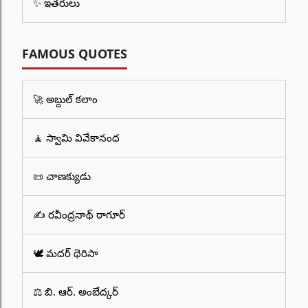
✨ ఇతరులు
FAMOUS QUOTES
🚀 అబ్దుల్ కలాం
🧘 స్వామి వివేకానంద
📜 చాణక్యుడు
✍️ రవీంద్రనాథ్ ఠాగూర్
🕊️ మదర్ థెరిసా
⚖️ బి. ఆర్. అంబేద్కర్