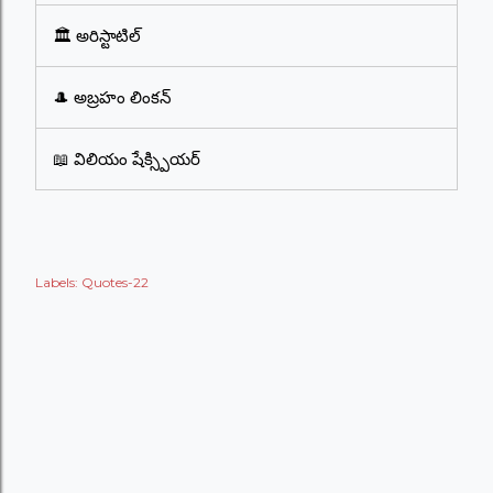
🏛️ అరిస్టాటిల్
🎩 అబ్రహం లింకన్
📖 విలియం షేక్స్పియర్
Labels:
Quotes-22