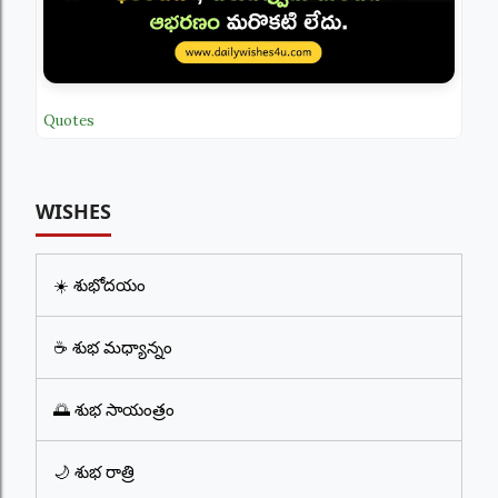
Quotes
WISHES
☀️ శుభోదయం
☕ శుభ మధ్యాన్నం
🌅 శుభ సాయంత్రం
🌙 శుభ రాత్రి