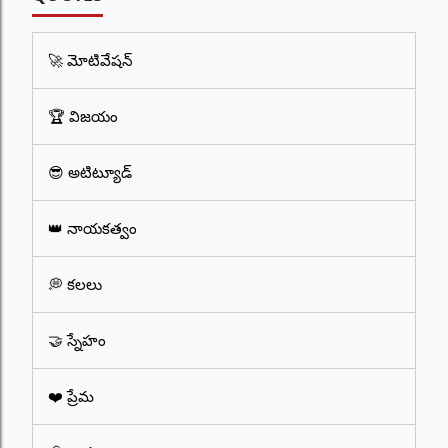
🚀 మోటివేషన్
🏆 విజయం
😎 అటిట్యూడ్
👑 నాయకత్వం
💭 కలలు
🤝 స్నేహం
❤️ ప్రేమ