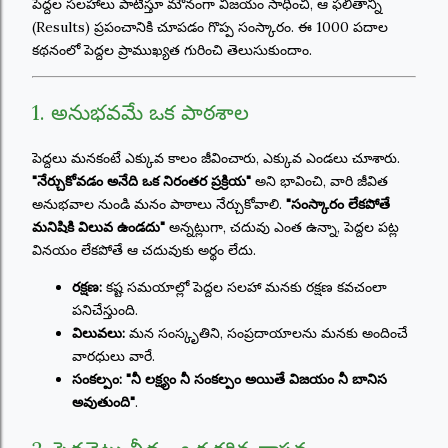
పెద్దల సలహాలు పాటిస్తూ మౌనంగా విజయం సాధించి, ఆ ఫలితాన్ని
(Results) ప్రపంచానికి చూపడం గొప్ప సంస్కారం. ఈ 1000 పదాల
కథనంలో పెద్దల ప్రాముఖ్యత గురించి తెలుసుకుందాం.
1. అనుభవమే ఒక పాఠశాల
పెద్దలు మనకంటే ఎక్కువ కాలం జీవించారు, ఎక్కువ ఎండలు చూశారు.
"నేర్చుకోవడం అనేది ఒక నిరంతర ప్రక్రియ"
అని భావించి, వారి జీవిత
అనుభవాల నుండి మనం పాఠాలు నేర్చుకోవాలి.
"సంస్కారం లేకపోతే
మనిషికి విలువ ఉండదు"
అన్నట్లుగా, చదువు ఎంత ఉన్నా, పెద్దల పట్ల
వినయం లేకపోతే ఆ చదువుకు అర్థం లేదు.
రక్షణ:
కష్ట సమయాల్లో పెద్దల సలహా మనకు రక్షణ కవచంలా
పనిచేస్తుంది.
విలువలు:
మన సంస్కృతిని, సంప్రదాయాలను మనకు అందించే
వారధులు వారే.
సంకల్పం:
"నీ లక్ష్యం నీ సంకల్పం అయితే విజయం నీ బానిస
అవుతుంది"
.