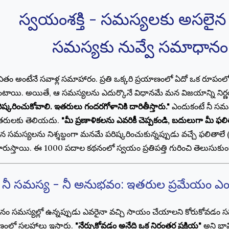
స్వయంశక్తి - సమస్యలకు అసలైన ప
సమస్యకు నువ్వే సమాధానం 
వితం అంటేనే సవాళ్ల సమాహారం. ప్రతి ఒక్కరి ప్రయాణంలో ఏదో ఒక రూప
టాయి. అయితే, ఆ సమస్యలను ఎదుర్కొనే విధానమే మన విజయాన్ని నిర్ణయ
ిష్కరించుకోవాలి. ఇతరులు గందరగోళానికి దారితీస్తారు."
ఎందుకంటే నీ సమస్
తరులకు తెలియదు.
"మీ ప్రణాళికలను ఎవరికీ చెప్పకండి, బదులుగా మీ ఫల
 సమస్యలను నిశ్శబ్దంగా మనమే పరిష్కరించుకున్నప్పుడు వచ్చే ఫలితాల
రుస్తాయి. ఈ 1000 పదాల కథనంలో స్వయం ప్రతిపత్తి గురించి తెలుసుకుం
. నీ సమస్య - నీ అనుభవం: ఇతరుల ప్రమేయం ఎంద
ం సమస్యల్లో ఉన్నప్పుడు ఎవరైనా వచ్చి సాయం చేయాలని కోరుకోవడం సహజం
ణంలో సలహాలు ఇస్తారు.
"నేర్చుకోవడం అనేది ఒక నిరంతర ప్రక్రియ"
అని భావి