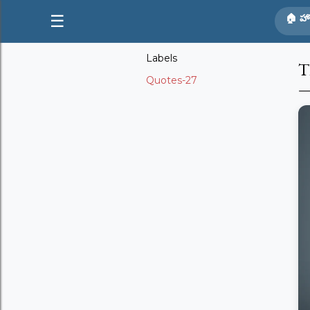
☰
🏠 హ
Labels
T
Quotes-27