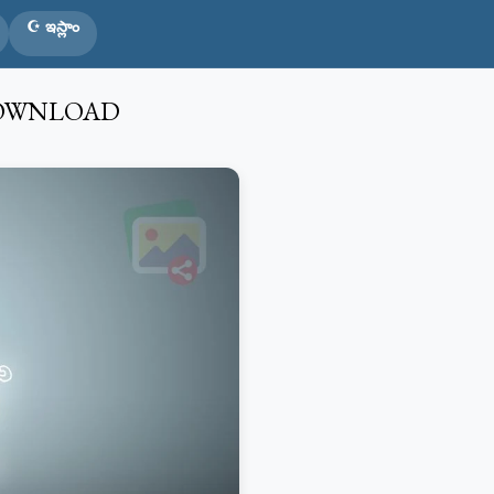
☪️ ఇస్లాం
DOWNLOAD