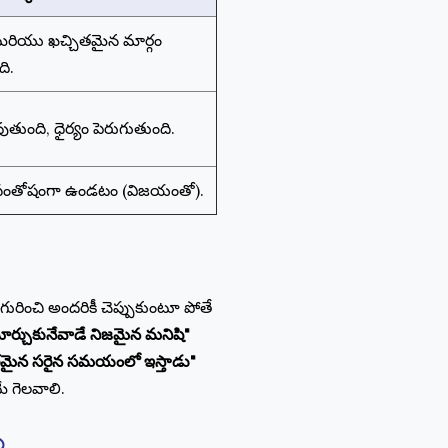
 మరియు ఖచ్చితమైన మార్గం
ది.
వుతుంది, ధైర్యం పెరుగుతుంది.
సంతోషంగా ఉండటం (విజయంతో).
గురించి అందరికీ చెప్పుకుంటూ పోతే
మార్చుకునేవాడే నిజమైన మనిషి"
మైన సరైన సమయంలో ఇస్తాడు"
ే గెలవాలి.
ు