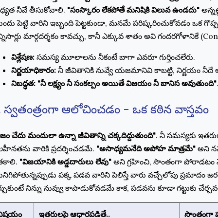
ధ్యత నీవే తీసుకోవాలి.
"సంస్కారం లేకపోతే మనిషికి విలువ ఉండదు"
అన్న
ందు పెట్టి వారిని ఇబ్బంది పెట్టకుండా, మనమే పరిష్కరించుకోవడం ఒక గొప్ప
న్నిసార్లు మార్గదర్శకం కావచ్చు, కానీ ఎక్కువ శాతం అవి గందరగోళానికే (Co
విశ్లేషణ:
సమస్య మూలాలను నీకంటే బాగా ఎవరూ గుర్తించలేరు.
నిర్ణయాధికారం:
నీ జీవితానికి నువ్వే యజమానివి కాబట్టి, నిర్ణయం నీద
నిబద్ధత:
"నీ లక్ష్యం నీ సంకల్పం అయితే విజయం నీ బానిస అవుతుంది"
. స్వతంత్రంగా ఆలోచించడం - ఒక కఠిన వాస్తవం
ిజం చేదు మందులా ఉన్నా జీవితాన్ని చక్కదిద్దుతుంది"
. నీ సమస్యకు ఇతర
హీనతను వారికి ప్రదర్శించడమే.
"అసాధ్యమనేది అపోహ మాత్రమే"
అని నమ
తకాలి.
"విజయానికి అడ్డదారులు లేవు"
అని గ్రహించి, సొంతంగా పోరాడటం న
నిగిపోతున్నప్పుడు పక్క పడవ వారిని పిలిస్తే వారు వచ్చేలోపు ప్రమాదం 
ర్చుకుంటే నిన్ను నువ్వు కాపాడుకోవడమే కాక, పడవను కూడా గట్టుకు చేర్చవ
విషయం
ఇతరులపై ఆధారపడితే..
సొంతంగా ప