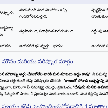
వంద మంది వంద సలహాలు ఇచ్చి
స్పష్టమైన
పరిష్కారం
గందరగోళపరుస్తారు.
దొరుకుతుం
త్మవిశ్వా
తగ్గిపోతుంది, పరాధీనత పెరుగుతుంది.
రెట్టింపు అ
సం
ఆలోచన
ఆలోచనలే భవిష్యత్తు - భయం.
అందరితో 
. మౌనం మరియు పరిష్కార మార్గం
న మౌనాన్ని అర్థం చేసుకోలేని వారికి మన మాటలు అర్థం కావు"
. నీ సమస్య 
 విలువ తగ్గుతుందే తప్ప పరిష్కారం దొరకదు.
"కాలంతో పోరాడి అదృష్టాన్ని 
్నట్లుగా, మౌనంగా నీ సమస్యపై యుద్ధం ప్రకటించు.
"దేవుడు మనకు అవసర
్న నమ్మకంతో పాటు, నీ ప్రయత్నం వంద శాతం ఉండాలి. మన కష్టాన్ని మనమ
. స్వయం శక్తిని పెంపొందించుకోవడానికి 4 సూత్రాల