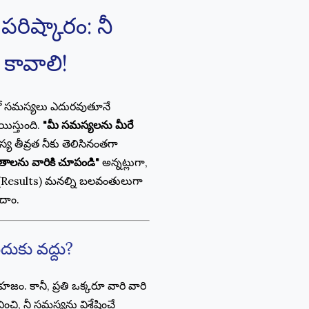
రిష్కారం: నీ
కావాలి!
ంలో సమస్యలు ఎదురవుతూనే
ిస్తుంది.
"మీ సమస్యలను మీరే
య తీవ్రత నీకు తెలిసినంతగా
ితాలను వారికి చూపండి"
అన్నట్లుగా,
ే (Results) మనల్ని బలవంతులుగా
దాం.
ుకు వద్దు?
. కానీ, ప్రతి ఒక్కరూ వారి వారి
ంచి, నీ సమస్యను విశ్లేషించే