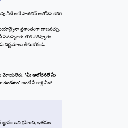
లుపు నీదే అనే పాజిటివ్ ఆలోచన కలిగి
సమయాన్నైనా ప్రశాంతంగా దాటవచ్చు.
ణే నీ సమస్యలకు తొలి పరిష్కారం.
డు నిర్ణయాలు తీసుకోకండి.
ును మోయలేరు.
"మీ ఆలోచనలే మీ
గా ఉండటం"
అంటే నీ కాళ్ల మీద
 జ్ఞానం అని గ్రహించి, ఇతరుల