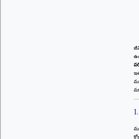
జీ
ఉం
పర
ఇ
మన
మా
1
మన
కో