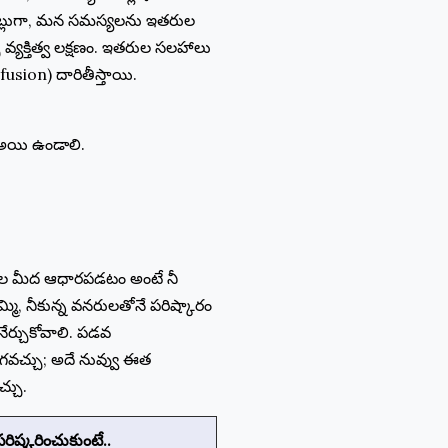
ట్లుగా, మన సమస్యలను ఇతరుల
 వ్యక్తిత్వ లక్షణం. ఇతరుల సలహాలు
nfusion) దారితీస్తాయి.
ే అయి ఉండాలి.
.
ుల మీద ఆధారపడటం అంటే నీ
్మి, నీకున్న వనరులతోనే పరిష్కారం
ేర్చుకోవాలి. పడవ
జరగవచ్చు; అదే నువ్వు ఈత
చ్చు.
రిష్కరించుకుంటే..