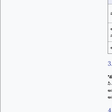
ఆ
3
"మ
నీ
అన
అన
4