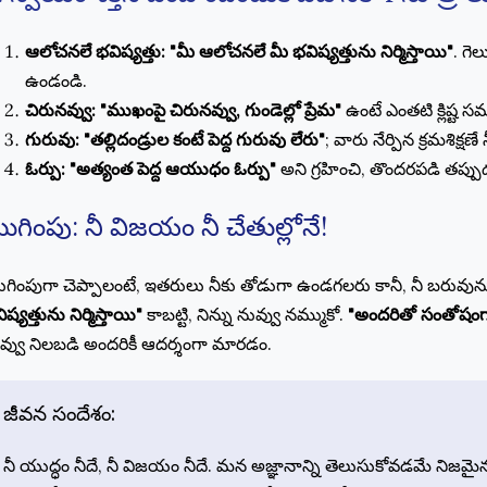
ఆలోచనలే భవిష్యత్తు:
"మీ ఆలోచనలే మీ భవిష్యత్తును నిర్మిస్తాయి"
. గె
ఉండండి.
చిరునవ్వు:
"ముఖంపై చిరునవ్వు, గుండెల్లో ప్రేమ"
ఉంటే ఎంతటి క్లిష్ట 
గురువు:
"తల్లిదండ్రుల కంటే పెద్ద గురువు లేరు"
; వారు నేర్పిన క్రమశిక్ష
ఓర్పు:
"అత్యంత పెద్ద ఆయుధం ఓర్పు"
అని గ్రహించి, తొందరపడి తప్పు
ుగింపు: నీ విజయం నీ చేతుల్లోనే!
గింపుగా చెప్పాలంటే, ఇతరులు నీకు తోడుగా ఉండగలరు కానీ, నీ బరువ
ిష్యత్తును నిర్మిస్తాయి"
కాబట్టి, నిన్ను నువ్వు నమ్ముకో.
"అందరితో సంతోషం
వ్వు నిలబడి అందరికీ ఆదర్శంగా మారడం.
జీవన సందేశం:
నీ యుద్ధం నీదే, నీ విజయం నీదే. మన అజ్ఞానాన్ని తెలుసుకోవడమే నిజమైన