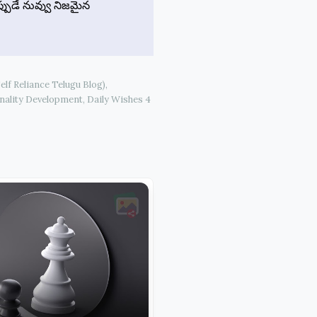
పుడే నువ్వు నిజమైన
elf Reliance Telugu Blog),
onality Development, Daily Wishes 4