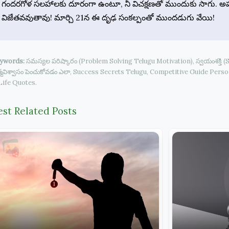
గందరగోళ సలహాలకు దూరంగా ఉంటూ, నీ విచక్షణతో ముందుకు సాగు. అప్
విజేతవవుతావు! మార్చి 21న ఈ దృఢ సంకల్పంతో ముందడుగు వేయి!
ywords:
సమస్యల పరిష్కారం (Problem Solving Telugu Motivation), స్వయంశక్తి (S
్మవిశ్వాసం పెంచుకోవడం ఎలా, Success Secrets Telugu, Competitive Guide Pers
Life Quotes.
est Related Posts