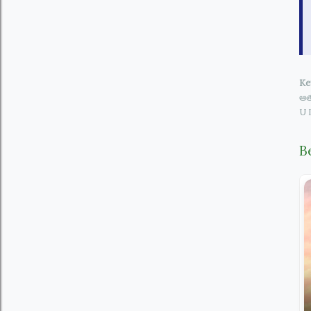
Ke
ఆత
U 
B