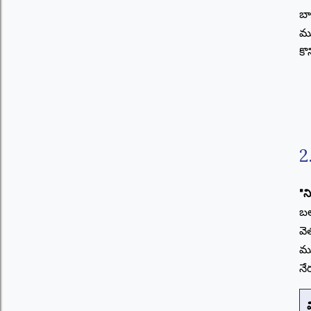
బా
ము
కొ
2
"న
బల
వె
ము
నే