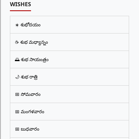
WISHES
☀️ శుభోదయం
☕ శుభ మధ్యాన్నం
🌅 శుభ సాయంత్రం
🌙 శుభ రాత్రి
📅 సోమవారం
📅 మంగళవారం
📅 బుధవారం