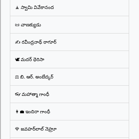
🧘 స్వామి వివేకానంద
📜 చాణక్యుడు
✍️ రవీంద్రనాథ్ ఠాగూర్
🕊️ మదర్ థెరిసా
⚖️ బి. ఆర్. అంబేద్కర్
👓 మహాత్మా గాంధీ
👩‍💼 ఇందిరా గాంధీ
🌹 జవహర్‌లాల్ నెహ్రూ