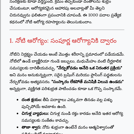
సంరక్షణకు కూడా వర్తిస్తుంది. క్రమం తప్పకుండా దంతాలను శుభ్రం
చేసుకుంటూ, ఆరోగ్యకరమైన ఆహారపు అలవాట్లతో మీ తెల్లని
చిరునవ్వును ఫలితంగా ప్రపంచానికి చూపండి. ఈ 1000 పదాల ప్రత్యేక
కథనంలో నోటి ఆరోగ్య రహస్యాలను తెలుసుకుందాం.
1. నోటి ఆరోగ్యం: సంపూర్ణ ఆరోగ్యానికి ద్వారం
నోటిని నిర్లక్ష్యం చేయడం అంటే మొత్తం శరీరాన్ని ప్రమాదంలో పడేయడమే.
నోటిలో ఉండే బ్యాక్టీరియా గుండె జబ్బులు, మధుమేహం వంటి దీర్ఘకాలిక
సమస్యలకు దారితీయవచ్చు.
"నేర్చుకోవడం అనేది ఒక నిరంతర ప్రక్రియ"
అని మనం అనుకున్నట్లుగా, సరైన బ్రషింగ్ మరియు ఫ్లాసింగ్ పద్ధతులను
నేర్చుకోవడం అత్యవసరం.
"సంస్కారం లేకపోతే మనిషికి విలువ ఉండదు"
అన్నట్లుగా, వ్యక్తిగత పరిశుభ్రత పాటించడం కూడా ఒక గొప్ప సంస్కారమే.
దంత క్షయం:
తీపి పదార్థాలు ఎక్కువగా తినడం వల్ల పళ్ళు
పుచ్చిపోయే అవకాశం ఉంది.
చిగుళ్ల వ్యాధులు:
చిగుళ్ల నుండి రక్తం కారడం అనేది ఇతర ఆరోగ్య
సమస్యలకు సంకేతం కావచ్చు.
తాజా శ్వాస:
నోరు శుభ్రంగా ఉంటేనే మనం ఆత్మవిశ్వాసంతో