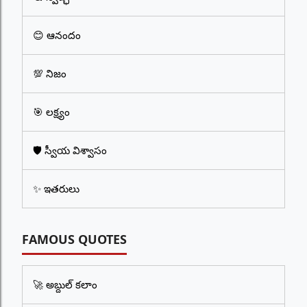
😊 ఆనందం
💯 నిజం
🎯 లక్ష్యం
🛡️ స్వీయ విశ్వాసం
✨ ఇతరులు
FAMOUS QUOTES
🚀 అబ్దుల్ కలాం