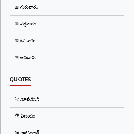
📅 గురువారం
📅 శుక్రవారం
📅 శనివారం
📅 ఆదివారం
QUOTES
🚀 మోటివేషన్
🏆 విజయం
😎 అటిట్యూడ్