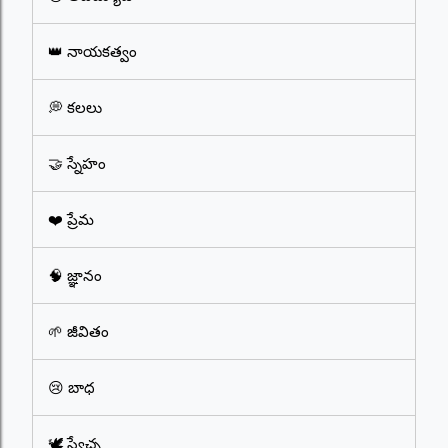
👑 నాయకత్వం
💭 కలలు
🤝 స్నేహం
❤️ ప్రేమ
🧠 జ్ఞానం
🌱 జీవితం
😢 బాధ
🕊️ స్వేచ్ఛ