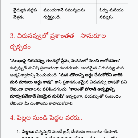
వైద్యుడి వద్దకు
ముందుగానే సమస్యలను
ఓర్పు మరియు
వెళ్లడం
గుర్తిస్తుంది.
నమ్మకం.
3. చిరునవ్వులో ప్రశాంతత - సానుకూల
దృక్పథం
"ముఖంపై చిరునవ్వు, గుండెల్లో ప్రేమ, మనసులో మంచి ఆలోచనలు"
ఉన్నప్పుడే మనిషి ప్రశాంతంగా ఉండగలడు. అందమైన చిరునవ్వు మన
ఆత్మవిశ్వాసాన్ని పెంచుతుంది.
"మన మౌనాన్ని అర్థం చేసుకోలేని వారికి
మన మాటలు అర్థం కావు"
. కానీ ప్రకాశవంతమైన చిరునవ్వు భాషతో పని
లేకుండా భావాలను పలికించగలదు.
"కాలంతో పోరాడి అదృష్టాన్ని
మార్చుకునేవాడే నిజమైన మనిషి"
అన్నట్లుగా, వయస్సుతో సంబంధం
లేకుండా మీ దంతాలను కాపాడుకోవాలి.
4. పిల్లల నుండి పెద్దల వరకు..
పిల్లలు:
చిన్నప్పటి నుండే బ్రష్ చేయడం అలవాటు చేయాలి.