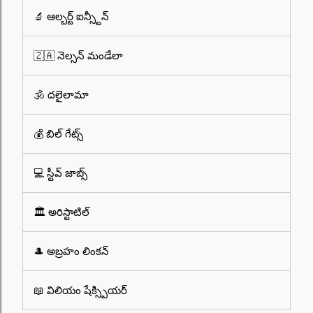
🔬 ఆల్బర్ట్ ఐన్స్టీన్
🇿🇦 నెల్సన్ మండేలా
🕉️ దలైలామా
💰 బిల్ గేట్స్
💻 స్టీవ్ జాబ్స్
🏛️ అరిస్టాటిల్
🎩 అబ్రహం లింకన్
📖 విలియం షేక్స్పియర్