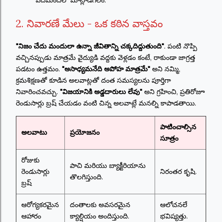
పదిమందిలో మాట్లాడగలం.
2. నివారణే మేలు - ఒక కఠిన వాస్తవం
"నిజం చేదు మందులా ఉన్నా జీవితాన్ని చక్కదిద్దుతుంది"
. పంటి నొప్పి
వచ్చినప్పుడు మాత్రమే వైద్యుడి వద్దకు వెళ్లడం కంటే, రాకుండా జాగ్రత్త
పడటం ఉత్తమం.
"అసాధ్యమనేది అపోహ మాత్రమే"
అని నమ్మి,
క్రమశిక్షణతో కూడిన అలవాట్లతో దంత సమస్యలను పూర్తిగా
నివారించవచ్చు.
"విజయానికి అడ్డదారులు లేవు"
అని గ్రహించి, ప్రతిరోజూ
రెండుసార్లు బ్రష్ చేయడం వంటి చిన్న అలవాట్లే మనల్ని కాపాడతాయి.
పాటించాల్సిన
అలవాటు
ప్రయోజనం
సూత్రం
రోజుకు
పాచి మరియు బ్యాక్టీరియాను
రెండుసార్లు
నిరంతర కృషి.
తొలగిస్తుంది.
బ్రష్
ఆరోగ్యకరమైన
దంతాలకు అవసరమైన
ఆలోచనలే
ఆహారం
క్యాల్షియం అందిస్తుంది.
భవిష్యత్తు.