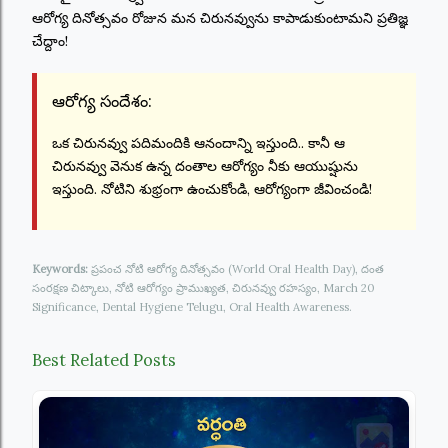
ఆరోగ్య దినోత్సవం రోజున మన చిరునవ్వును కాపాడుకుంటామని ప్రతిజ్ఞ
చేద్దాం!
ఆరోగ్య సందేశం:
ఒక చిరునవ్వు పదిమందికి ఆనందాన్ని ఇస్తుంది.. కానీ ఆ
చిరునవ్వు వెనుక ఉన్న దంతాల ఆరోగ్యం నీకు ఆయుష్షును
ఇస్తుంది. నోటిని శుభ్రంగా ఉంచుకోండి, ఆరోగ్యంగా జీవించండి!
Keywords:
ప్రపంచ నోటి ఆరోగ్య దినోత్సవం (World Oral Health Day), దంత
సంరక్షణ చిట్కాలు, నోటి ఆరోగ్యం ప్రాముఖ్యత, చిరునవ్వు రహస్యం, March 20
Significance, Dental Hygiene Telugu, Oral Health Awareness.
Best Related Posts