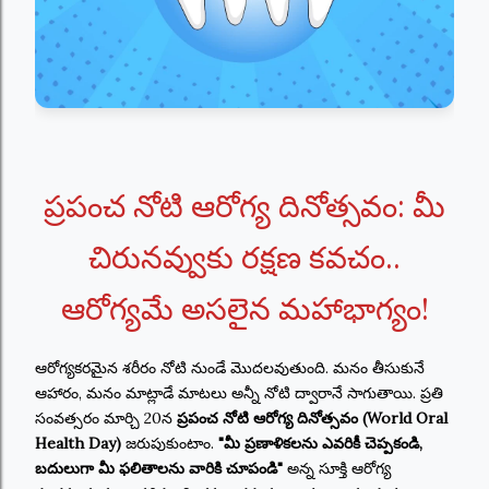
ప్రపంచ నోటి ఆరోగ్య దినోత్సవం: మీ
చిరునవ్వుకు రక్షణ కవచం..
ఆరోగ్యమే అసలైన మహాభాగ్యం!
ఆరోగ్యకరమైన శరీరం నోటి నుండే మొదలవుతుంది. మనం తీసుకునే
ఆహారం, మనం మాట్లాడే మాటలు అన్నీ నోటి ద్వారానే సాగుతాయి. ప్రతి
సంవత్సరం మార్చి 20న
ప్రపంచ నోటి ఆరోగ్య దినోత్సవం (World Oral
Health Day)
జరుపుకుంటాం.
"మీ ప్రణాళికలను ఎవరికీ చెప్పకండి,
బదులుగా మీ ఫలితాలను వారికి చూపండి"
అన్న సూక్తి ఆరోగ్య