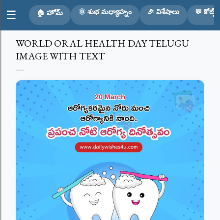
Skip to main content
🌞 శుభ మధ్యాహ్నం
🎉 విశేషాలు
💬 కోట్స్
☰
🏠 హోమ్
WORLD ORAL HEALTH DAY TELUGU
IMAGE WITH TEXT