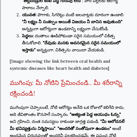
"తల్లిదండ్రుల కంటే పెద్ద గురువు లేరు"
; వారే పిల్లలకు ఆరోగ్య
పాఠాలు నేర్పాలి.
యువత:
పొగాకు, సిగరెట్లు వంటి అలవాట్లకు దూరంగా ఉండాలి.
"నీ లక్ష్యం నీ సంకల్పం అయితే విజయం నీ బానిస అవుతుంది"
అన్నట్లుగా ఆరోగ్యంగా ఉండటాన్ని లక్ష్యంగా చేసుకోండి.
పెద్దలు:
దంతాలు ఊడిపోకుండా సరైన సమయంలో చికిత్స
తీసుకోవాలి.
"దేవుడు మనకు అవసరమైన సరైన సమయంలో
ఇస్తాడు"
అన్నట్లుగా, చికిత్సను వాయిదా వేయకండి.
[Image showing the link between oral health and
systemic diseases like heart health and diabetes]
ముగింపు: మీ నోటిని ప్రేమించండి.. మీ శరీరాన్ని
రక్షించండి!
ముగింపుగా చెప్పాలంటే, నోటి ఆరోగ్యం అనేది ఒక రోజులో కలిగేది కాదు,
అది జీవితాంతం కొనసాగే సంస్కారం.
"అత్యంత పెద్ద ఆయుధం ఓర్పు"
అని గ్రహించి, దంత సమస్యలు రాకుండా జాగ్రత్త పడండి.
"మీ ఆలోచనలే
మీ భవిష్యత్తును నిర్మిస్తాయి"
.
"అందరితో సంతోషంగా ఉండటం"
అంటే
అందమైన చిరునవ్వుతో అందరినీ పలకరించడమే. ఈ ప్రపంచ నోటి