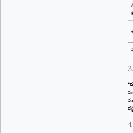
3
"మ
సం
మన
సర
4