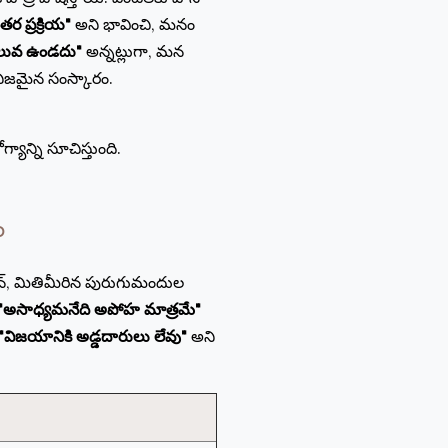
ర ప్రక్రియ"
అని భావించి, మనం
విలువ ఉండదు"
అన్నట్లుగా, మన
 నిజమైన సంస్కారం.
యాన్ని సూచిస్తుంది.
ం
ేషన్, మితిమీరిన పురుగుమందుల
"అసాధ్యమనేది అపోహ మాత్రమే"
"విజయానికి అడ్డదారులు లేవు"
అని