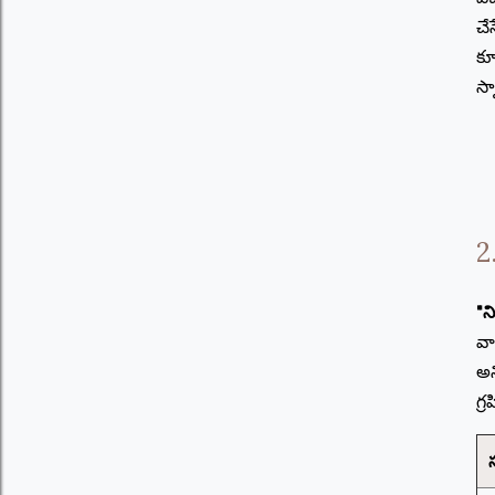
చే
కూ
స్
2
"న
వా
అన
గ్