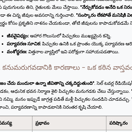
సే పురుగులను తిని, రైతులకు మేలు చేస్తాయి.
"నేర్చుకోవడం అనేది ఒక నిరంత
డా ఈ చిన్న జీవుల అవసరాన్ని గుర్తించాలి.
"సంస్కారం లేకపోతే మనిషికి 
వార్థం కోసం ప్రకృతిని నాశనం చేయకుండా, తోటి జీవులను కాపాడుకోవడమే
జీవవైవిధ్యం:
ఆహార గొలుసులో పిచ్చుకలు ముఖ్యమైన కన్నె.
పర్యావరణ సూచిక:
పిచ్చుకల ఉనికి ఒక ప్రాంతం యొక్క పర్యావరణ ఆరోగ్
వంశోద్ధరణ:
విత్తనాల వ్యాప్తిలో ఇవి పరోక్షంగా సహాయపడతాయి.
. కనుమరుగవడానికి కారణాలు - ఒక కఠిన వాస్తవ
ిజం చేదు మందులా ఉన్నా జీవితాన్ని చక్కదిద్దుతుంది"
. సెల్ టవర్ల రేడియ
డకం, ఆధునిక భవన నిర్మాణ శైలి పిచ్చుకల మనుగడకు చేటు చేస్తున్నాయి.
ి నమ్మి, మనం ఇప్పుడే జాగ్రత్త పడితే మళ్లీ పిచ్చుకల సందడిని చూడవచ్చు.
రహించి, పర్యావరణాన్ని కాపాడటానికి నిరంతర కృషి చేయాలి.
సమస్య
ప్రభావం
పరిష్కారం