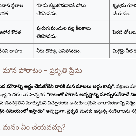
నివాస స్థలాల
గూడు కట్టుకోవడానికి చోటు
కృత్రిమ గూళ
కొరత
లేకపోవడం.
చేయడం.
పురుగుమందుల వల్ల కీటకాలు
ఆహార కొరత
పెరటి తోటల
లేకపోవడం.
వేసవి దాహం
నీరు దొరక్క చనిపోవడం.
మిద్దెపై నీటి
. మౌన పోరాటం - ప్రకృతి ప్రేమ
న మౌనాన్ని అర్థం చేసుకోలేని వారికి మన మాటలు అర్థం కావు"
. పక్షులు మ
ఖ్య మనకు ఒక హెచ్చరిక.
"కాలంతో పోరాడి అదృష్టాన్ని మార్చుకునేవాడే 
 జీవనశైలిని మార్చుకుని పిచ్చుకలకు అనుకూలమైన వాతావరణాన్ని నిర్మి
ైన సమయంలో ఇస్తాడు"
అన్నట్లుగా, ప్రకృతి మనకు ఇస్తున్న సంకేతాలను 
. మనం ఏం చేయవచ్చు?