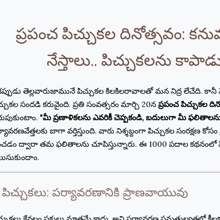
ప్రపంచ పిచ్చుకల దినోత్సవం: కన
నేస్తాలు.. పిచ్చుకలను కాపా
ప్పుడు తెల్లవారుజామునే పిచ్చుకల కిలకిలరావాలతో మన నిద్ర లేచేది. కానీ నేడు
చ్చుకల సందడి కరువైంది. ప్రతి సంవత్సరం మార్చి 20న
ప్రపంచ పిచ్చుకల ద
ుపుకుంటాం.
"మీ ప్రణాళికలను ఎవరికీ చెప్పకండి, బదులుగా మీ ఫలితాలన
్యావరణవేత్తలకు బాగా వర్తిస్తుంది. వారు నిశ్శబ్దంగా పిచ్చుకల సంరక్షణ కోస
ంచడం ద్వారా తమ ఫలితాలను చూపిస్తున్నారు. ఈ 1000 పదాల కథనంలో ప
లుసుకుందాం.
. పిచ్చుకలు: పర్యావరణానికి ప్రాణవాయువు
చ్చుకలు కేవలం పక్షులు మాత్రమే కాదు, అవి పర్యావరణ సమతుల్యతలో కీలక 