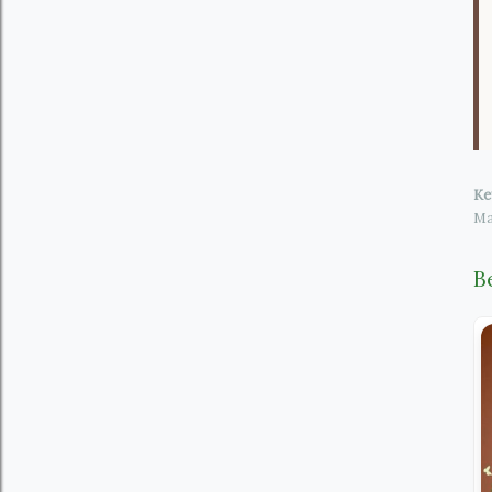
Ke
Ma
B