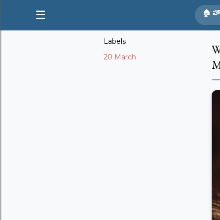
☰
🏠 హ
Labels
W
20 March