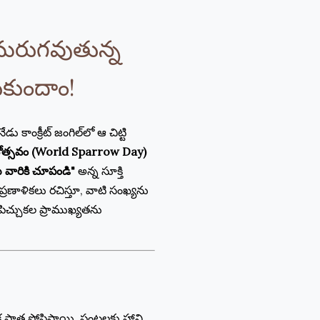
ుమరుగవుతున్న
డుకుందాం!
 కాంక్రీట్ జంగిల్‌లో ఆ చిట్టి
ినోత్సవం (World Sparrow Day)
ు వారికి చూపండి"
అన్న సూక్తి
ం ప్రణాళికలు రచిస్తూ, వాటి సంఖ్యను
ిచ్చుకల ప్రాముఖ్యతను
పాత్ర పోషిస్తాయి. పంటలకు హాని