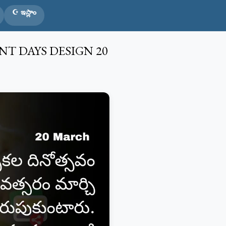
☪️ ఇస్లాం
T DAYS DESIGN 20