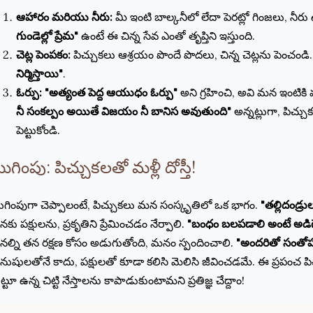
ఆహారం మరియు నీరు:
మీ ఇంటి బాల్కనీలో లేదా పెరట్లో గింజలు, నీర
గుండెల్లో ప్రేమ"
ఉంటే ఈ చిన్న సేవ ఎంతో తృప్తిని ఇస్తుంది.
చెట్ల పెంపకం:
పిచ్చుకలు ఆశ్రయం పొందే పొదలు, చిన్న చెట్లను పెంచండి
నిర్మిస్తాయి"
.
ఓర్పు:
"అత్యంత పెద్ద ఆయుధం ఓర్పు"
అని గ్రహించి, అవి మన ఇంటికి 
నీ సంకల్పం అయితే విజయం నీ బానిస అవుతుంది"
అన్నట్లుగా, పిచ్చు
పెట్టుకోండి.
ుగింపు: పిచ్చుకలతో మళ్లీ దోస్తీ!
గింపుగా చెప్పాలంటే, పిచ్చుకలు మన సంస్కృతిలో ఒక భాగం.
"తల్లిదండ్రు
కు పక్షులను, ప్రకృతిని ప్రేమించడం నేర్పాలి.
"బంధం బలపడాలి అంటే అడిగ
ల్ని తన రక్షణ కోసం అడుగుతోంది, మనం స్పందించాలి.
"అందరితో సంతో
ుషులతోనే కాదు, పక్షులతో కూడా కలిసి మెలిసి జీవించడమే. ఈ ప్రపంచ ప
ట్టూ ఉన్న చిట్టి నేస్తాలను కాపాడుకుంటామని ప్రతిజ్ఞ చేద్దాం!