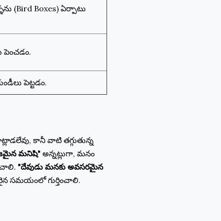
్ళను (Bird Boxes) ఏర్పాటు
ు పెంచడం.
 కుండీలు పెట్టడం.
ాట్లాడలేవు, కానీ వాటి తగ్గుతున్న
నిజమైన మనిషి"
అన్నట్లుగా, మనం
ంచాలి.
"దేవుడు మనకు అవసరమైన
సరైన సమయంలో గుర్తించాలి.