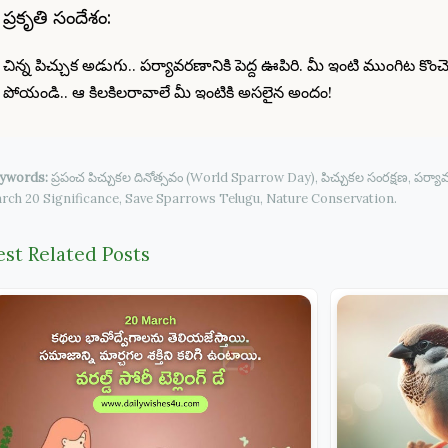
ప్రకృతి సందేశం:
చిన్న పిచ్చుక అడుగు.. పర్యావరణానికి పెద్ద ఊపిరి. మీ ఇంటి ముంగిట కొంచెం 
పోయండి.. ఆ కిలకిలరావాలే మీ ఇంటికి అసలైన అందం!
ywords:
ప్రపంచ పిచ్చుకల దినోత్సవం (World Sparrow Day), పిచ్చుకల సంరక్షణ, పర్యా
rch 20 Significance, Save Sparrows Telugu, Nature Conservation.
est Related Posts