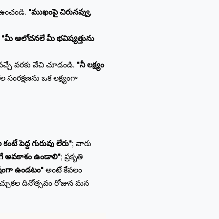
ు ఉంచండి.
"ముఖంపై చిరునవ్వు,
.
"మీ ఆలోచనలే మీ భవిష్యత్తును
వచ్చే వరకు వేచి చూడండి.
"నీ లక్ష్యం
కల సంరక్షణను ఒక లక్ష్యంగా
ల కంటే పెద్ద గురువు లేరు"
; వారు
ే అవకాశం ఉండాలి"
; ప్రకృతి
షంగా ఉండటం"
అంటే కేవలం
ిచ్చుకల దినోత్సవం రోజున మన