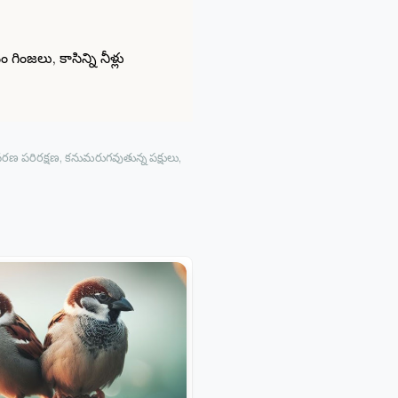
గింజలు, కాసిన్ని నీళ్లు
వరణ పరిరక్షణ, కనుమరుగవుతున్న పక్షులు,