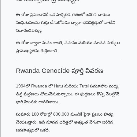
ఈ రోజు ప్రపంచానికి ఒక హెచ్చరిక. గతంలో జరిగిన దారుణ
సంఘటనలను గుర్తు చేసుకోవడం ద్వారా భవిష్యత్తులో వాటిని
నివారించవచ్చు.
ఈ రోజు ద్వారా మనం శాంతి, సహనం మరియు మానవ హక్కుల
ప్రాముఖ్యతను గుర్తించాలి.
Rwanda Genocide పూర్తి వివరణ
1994లో Rwanda లో Hutu మరియు Tutsi సమూహాల మధ్య
తీవ్ర ఘర్షణలు చోటుచేసుకున్నాయి. ఈ ఘర్షణలు కొన్ని నెలల్లోనే
భారీ హింసకు దారితీశాయి.
సుమారు 100 రోజుల్లో 800,000 మందికి పైగా ప్రజలు హత్య
చేయబడ్డారు. ఇది మానవ చరిత్రలో అత్యంత వేగంగా జరిగిన
జనహత్యలలో ఒకటి.