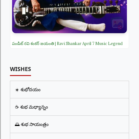
పండిట్ రవి శంకర్ జయంతి | Ravi Shankar April 7 Music Legend
WISHES
☀️ శుభోదయం
☕ శుభ మధ్యాన్నం
🌅 శుభ సాయంత్రం