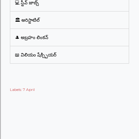
💻 స్టీవ్ జాబ్స్
🏛️ అరిస్టాటిల్
🎩 అబ్రహం లింకన్
📖 విలియం షేక్స్పియర్
Labels:
7 April