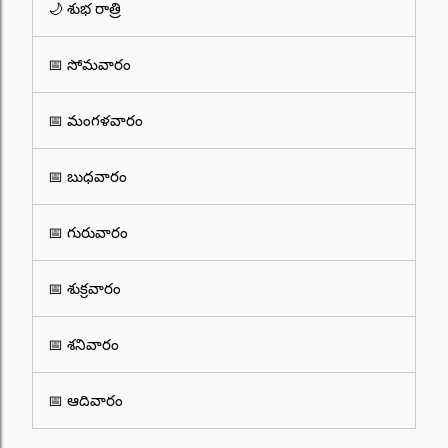
🌙 శుభ రాత్రి
📅 సోమవారం
📅 మంగళవారం
📅 బుధవారం
📅 గురువారం
📅 శుక్రవారం
📅 శనివారం
📅 ఆదివారం