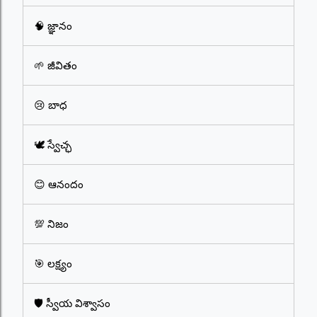
🧠 జ్ఞానం
🌱 జీవితం
😢 బాధ
🕊️ స్వేచ్ఛ
😊 ఆనందం
💯 నిజం
🎯 లక్ష్యం
🛡️ స్వీయ విశ్వాసం