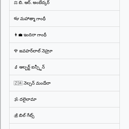
⚖️ బి. ఆర్. అంబేద్కర్
👓 మహాత్మా గాంధీ
👩‍💼 ఇందిరా గాంధీ
🌹 జవహర్‌లాల్ నెహ్రూ
🔬 ఆల్బర్ట్ ఐన్స్టీన్
🇿🇦 నెల్సన్ మండేలా
🕉️ దలైలామా
💰 బిల్ గేట్స్