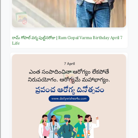
రామ్ గోపాల్ వర్మ పుట్టినరోజు | Ram Gopal Varma Birthday April 7
Life