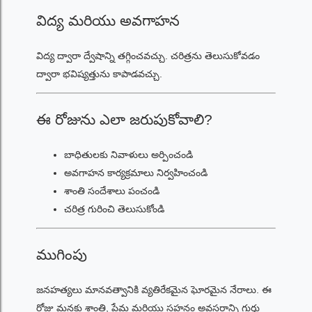
విద్య మరియు అవగాహన
విద్య ద్వారా ద్వేషాన్ని తగ్గించవచ్చు. చరిత్రను తెలుసుకోవడం
ద్వారా భవిష్యత్తును కాపాడవచ్చు.
ఈ రోజును ఎలా జరుపుకోవాలి?
బాధితులకు నివాళులు అర్పించండి
అవగాహన కార్యక్రమాలు నిర్వహించండి
శాంతి సందేశాలు పంచండి
చరిత్ర గురించి తెలుసుకోండి
ముగింపు
జనహత్యలు మానవత్వానికి వ్యతిరేకమైన ఘోరమైన నేరాలు. ఈ
రోజు మనకు శాంతి, ప్రేమ మరియు సహనం అవసరాన్ని గుర్తు