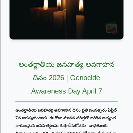
అంతర్జాతీయ జనహత్య అవగాహన
దినం 2026 | Genocide
Awareness Day April 7
అంతర్జాతీయ జనహత్య అవగాహన దినం ప్రతి సంవత్సరం ఏప్రిల్
7న జరుపుకుంటారు. ఈ రోజు మానవ చరిత్రలో జరిగిన అత్యంత
దారుణమైన జనహత్యలను గుర్తుచేసుకోవడం, బాధితులకు