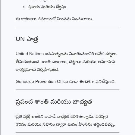
ప్రచారం మరియు ద్వేషం
ఈ కారణాలు సమాజంలో హింసను పెంచుతాయి.
UN పాత్ర
United Nations జనహత్యలను నివారించడానికి అనేక చర్యలు
తీసుకుంటుంది. శాంతి బలగాలు, చట్టాలు మరియు అవగాహన
కార్యక్రమాలు నిర్వహిస్తుంది.
Genocide Prevention Office కూడా ఈ దిశగా పనిచేస్తుంది.
ప్రపంచ శాంతి మరియు బాధ్యత
ప్రతి వ్యక్తి శాంతిని కాపాడే బాధ్యత కలిగి ఉన్నాడు. పరస్పర
గౌరవం మరియు సహనం ద్వారా మనం హింసను తగ్గించవచ్చు.