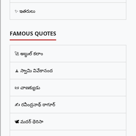
✨ ఇతరులు
FAMOUS QUOTES
🚀 అబ్దుల్ కలాం
🧘 స్వామి వివేకానంద
📜 చాణక్యుడు
✍️ రవీంద్రనాథ్ ఠాగూర్
🕊️ మదర్ థెరిసా