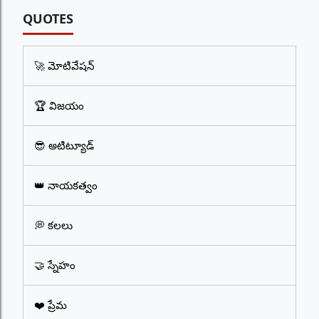
QUOTES
🚀 మోటివేషన్
🏆 విజయం
😎 అటిట్యూడ్
👑 నాయకత్వం
💭 కలలు
🤝 స్నేహం
❤️ ప్రేమ