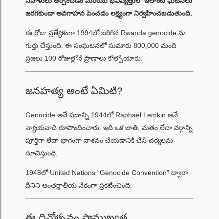
నివాళులు అర్పించడం మరియు భవిష్యత్తులో ఇలాంటి ఘటనలు
జరగకుండా అవగాహన పెంచడం లక్ష్యంగా నిర్వహించబడుతుంది.
ఈ రోజు ప్రత్యేకంగా 1994లో జరిగిన Rwanda genocide ను
గుర్తు చేస్తుంది. ఈ సంఘటనలో సుమారు 800,000 మంది
ప్రజలు 100 రోజుల్లోనే ప్రాణాలు కోల్పోయారు.
జనహత్య అంటే ఏమిటి?
Genocide అనే పదాన్ని 1944లో Raphael Lemkin అనే
న్యాయవాది రూపొందించారు. ఇది ఒక జాతి, మతం లేదా వర్గాన్ని
పూర్తిగా లేదా భాగంగా నాశనం చేయడానికి చేసే చర్యలను
సూచిస్తుంది.
1948లో United Nations “Genocide Convention” ద్వారా
దీనిని అంతర్జాతీయ నేరంగా ప్రకటించింది.
ఈ దినోత్సవం ప్రాముఖ్యత