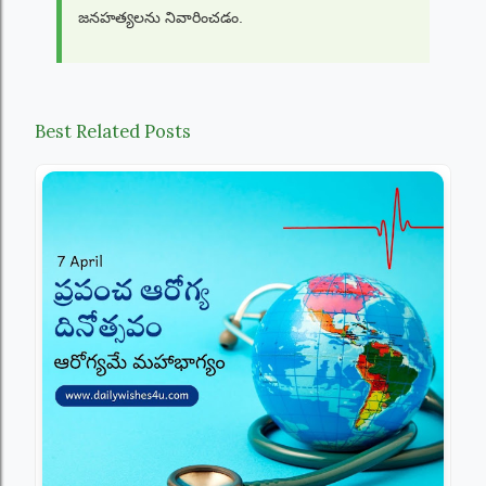
జనహత్యలను నివారించడం.
Best Related Posts