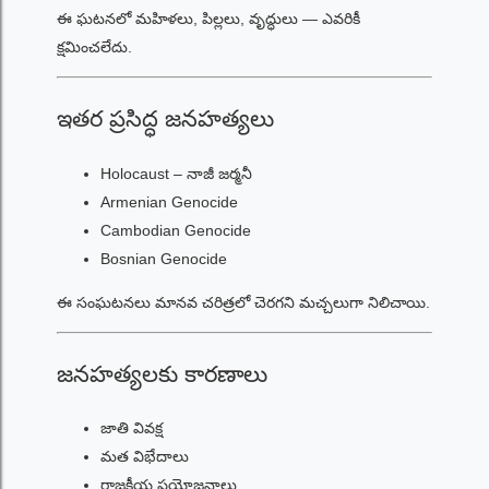
ఈ ఘటనలో మహిళలు, పిల్లలు, వృద్ధులు — ఎవరికీ
క్షమించలేదు.
ఇతర ప్రసిద్ధ జనహత్యలు
Holocaust – నాజీ జర్మనీ
Armenian Genocide
Cambodian Genocide
Bosnian Genocide
ఈ సంఘటనలు మానవ చరిత్రలో చెరగని మచ్చలుగా నిలిచాయి.
జనహత్యలకు కారణాలు
జాతి వివక్ష
మత విభేదాలు
రాజకీయ ప్రయోజనాలు