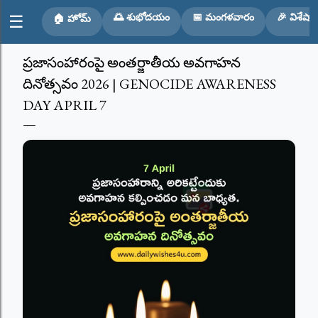
Skip to main content
🌅 శుభోదయం
📅 మంగళవారం
🎉 విశేషా
☰
🏠 హోమ్
ప్రజాసంహారంపై అంతర్జాతీయ అవగాహన
దినోత్సవం 2026 | GENOCIDE AWARENESS
DAY APRIL 7