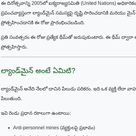
ఈ దినోత్సవాన్ని 2005లో ఐక్యరాజ్యసమితి (United Nations) అధికారికంగా
ప్రపంచవ్యాప్తంగా ల్యాండ్‌మైన్ సమస్యపై దృష్టి సారించడానికి మరియు మైన్
ప్రోత్సహించడానికి ఈ రోజు ప్రారంభించబడింది.
ప్రతి సంవత్సరం ఈ రోజు ప్రత్యేక థీమ్‌తో జరుపుకుంటారు. ఈ థీమ్ ద్
ప్రోత్సహిస్తారు.
ల్యాండ్‌మైన్ అంటే ఏమిటి?
ల్యాండ్‌మైన్ అనేది నేలలో దాచిన పేలుడు పరికరం. ఇది ఒక వ్యక్తి లేదా 
పేలుతుంది.
ఇవి రెండు ప్రధాన రకాలుగా ఉంటాయి:
Anti-personnel mines (వ్యక్తులపై ప్రభావం)