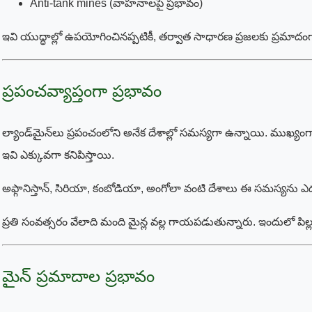
Anti-tank mines (వాహనాలపై ప్రభావం)
ఇవి యుద్ధాల్లో ఉపయోగించినప్పటికీ, తర్వాత సాధారణ ప్రజలకు ప్రమాద
ప్రపంచవ్యాప్తంగా ప్రభావం
ల్యాండ్‌మైన్‌లు ప్రపంచంలోని అనేక దేశాల్లో సమస్యగా ఉన్నాయి. ముఖ్యంగా
ఇవి ఎక్కువగా కనిపిస్తాయి.
అఫ్గానిస్తాన్, సిరియా, కంబోడియా, అంగోలా వంటి దేశాలు ఈ సమస్యను ఎ
ప్రతి సంవత్సరం వేలాది మంది మైన్ల వల్ల గాయపడుతున్నారు. ఇందులో పిల్
మైన్ ప్రమాదాల ప్రభావం