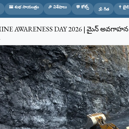
Skip to main content
🌇 శుభ సాయంత్రం
🎉 విశేషాలు
💬 కోట్స్
✝️ బైబి
🕉️ గీత
INE AWARENESS DAY 2026 | మైన్ అవగాహన 