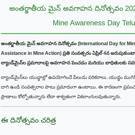
అంతర్జాతీయ మైన్ అవగాహన దినోత్సవం 2026
Mine Awareness Day Tel
అంతర్జాతీయ మైన్ అవగాహన దినోత్సవం (International Day for M
Assistance in Mine Action) ప్రతి సంవత్సరం ఏప్రిల్ 4న జరుపుకుంట
ల్యాండ్‌మైన్‌ల ప్రమాదాలపై అవగాహన పెంచడం మరియు బాధితులకు సహా
ల్యాండ్‌మైన్‌లు యుద్ధాల్లో ఉపయోగించే పేలుడు పరికరాలు. యుద్ధం ము
దాగి ఉండి సంవత్సరాల పాటు ప్రమాదంగా ఉంటాయి. ఈ కారణంగా ప్రపంచవ్
ప్రాణాలు కోల్పోతున్నారు లేదా శాశ్వతంగా వికలాంగులవుతున్నారు.
ఈ దినోత్సవం చరిత్ర