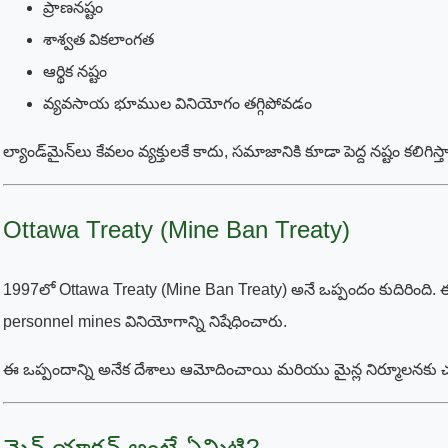
ప్రాణనష్టం
శాశ్వత వికలాంగత
ఆర్థిక నష్టం
వ్యవసాయ భూముల వినియోగం తగ్గిపోవడం
ల్యాండ్‌మైన్‌లు కేవలం వ్యక్తులకే కాదు, సమాజానికి కూడా పెద్ద నష్టం కలిగిస్
Ottawa Treaty (Mine Ban Treaty)
1997లో Ottawa Treaty (Mine Ban Treaty) అనే ఒప్పందం కుదిరింది. ఈ
personnel mines వినియోగాన్ని నిషేధించారు.
ఈ ఒప్పందాన్ని అనేక దేశాలు ఆమోదించాయి మరియు మైన్ల నిర్మూలనకు చ
మైన్ యాక్షన్ అంటే ఏమిటి?