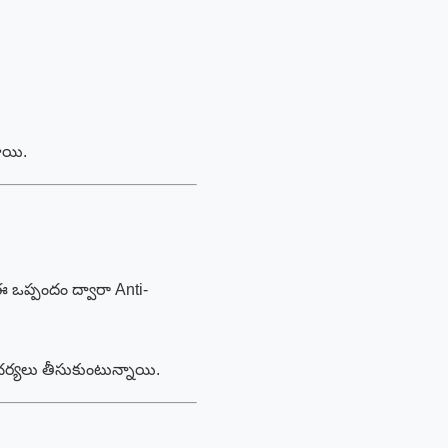
తాయి.
 ఒప్పందం ద్వారా Anti-
ర్యలు తీసుకుంటున్నాయి.