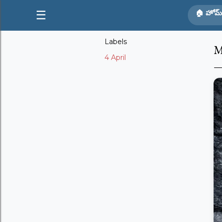
☰
🏠 హోమ్
Labels
M
4 April