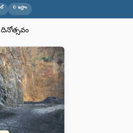
ల్
☪️ ఇస్లాం
దినోత్సవం