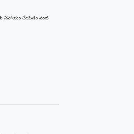
తులకు సహాయం చేయడం వంటి