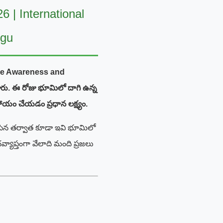
 | International
ugu
ine Awareness and
ారు. ఈ రోజు భూమిలో దాగి ఉన్న
యం చేయడం ప్రధాన లక్ష్యం.
గిసిన తర్వాత కూడా ఇవి భూమిలో
యాప్తంగా వేలాది మంది ప్రజలు