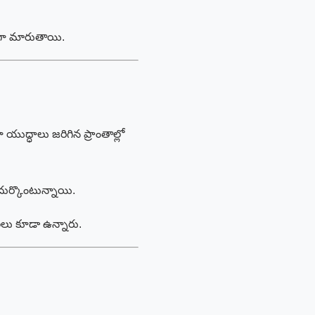
ంగా మారుతాయి.
 యుద్ధాలు జరిగిన ప్రాంతాల్లో
దుర్కొంటున్నాయి.
లలు కూడా ఉన్నారు.