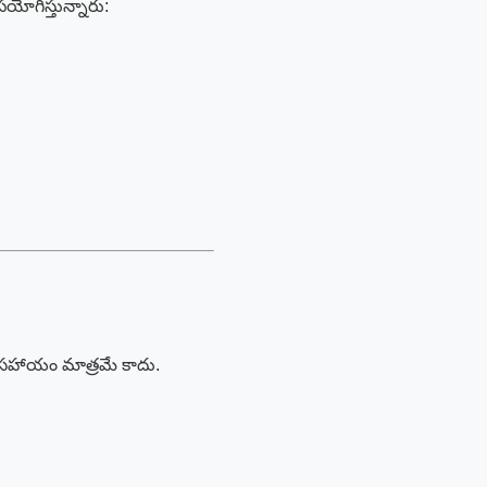
పయోగిస్తున్నారు:
.
య సహాయం మాత్రమే కాదు.