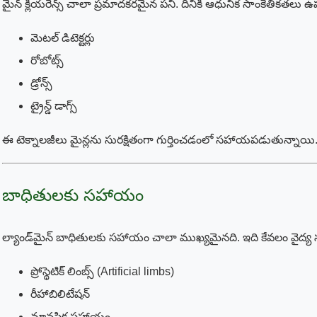
మైన్ క్లియరెన్స్ చాలా ప్రమాదకరమైన పని. దీనికి ఆధునిక సాంకేతికతలు ఉ
మెటల్ డిటెక్టర్లు
రోబోట్స్
డ్రోన్స్
ట్రైన్డ్ డాగ్స్
ఈ టెక్నాలజీలు మైన్లను సురక్షితంగా గుర్తించడంలో సహాయపడుతున్నాయి
బాధితులకు సహాయం
ల్యాండ్‌మైన్ బాధితులకు సహాయం చాలా ముఖ్యమైనది. ఇది కేవలం వైద్
ప్రోస్థెటిక్ లింబ్స్ (Artificial limbs)
రీహాబిలిటేషన్
మానసిక సహాయం