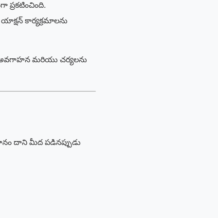
 ప్రకటించింది.
 యాక్షన్ కార్యక్రమాలను
వారా అవగాహన మరియు చర్యలను
వాహనం దాని మీద పడినప్పుడు