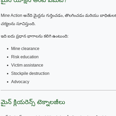
Mine Action అనేది మైన్లను గుర్తించడం, తొలగించడం మరియు బాధి
చర్యలను సూచిస్తుంది.
ఇది ఐదు ప్రధాన భాగాలను కలిగి ఉంటుంది:
Mine clearance
Risk education
Victim assistance
Stockpile destruction
Advocacy
మైన్ క్లియరెన్స్ టెక్నాలజీలు