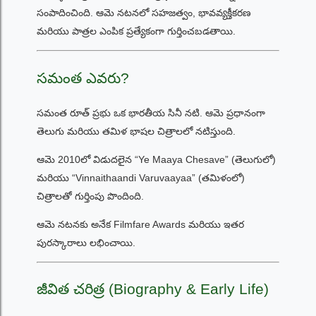
సంపాదించింది. ఆమె నటనలో సహజత్వం, భావవ్యక్తీకరణ
మరియు పాత్రల ఎంపిక ప్రత్యేకంగా గుర్తించబడతాయి.
సమంత ఎవరు?
సమంత రూత్ ప్రభు ఒక భారతీయ సినీ నటి. ఆమె ప్రధానంగా
తెలుగు మరియు తమిళ భాషల చిత్రాలలో నటిస్తుంది.
ఆమె 2010లో విడుదలైన “Ye Maaya Chesave” (తెలుగులో)
మరియు “Vinnaithaandi Varuvaayaa” (తమిళంలో)
చిత్రాలతో గుర్తింపు పొందింది.
ఆమె నటనకు అనేక Filmfare Awards మరియు ఇతర
పురస్కారాలు లభించాయి.
జీవిత చరిత్ర (Biography & Early Life)