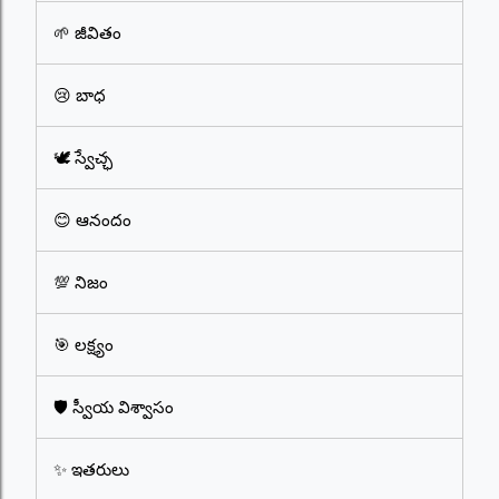
🌱 జీవితం
😢 బాధ
🕊️ స్వేచ్ఛ
😊 ఆనందం
💯 నిజం
🎯 లక్ష్యం
🛡️ స్వీయ విశ్వాసం
✨ ఇతరులు