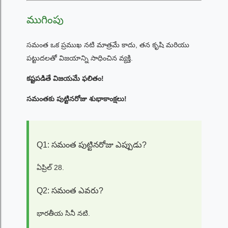
ముగింపు
సమంత ఒక ప్రముఖ నటి మాత్రమే కాదు, తన కృషి మరియు
పట్టుదలతో విజయాన్ని సాధించిన వ్యక్తి.
కష్టపడితే విజయమే ఫలితం!
సమంతకు పుట్టినరోజు శుభాకాంక్షలు!
Q1: సమంత పుట్టినరోజు ఎప్పుడు?
ఏప్రిల్ 28.
Q2: సమంత ఎవరు?
భారతీయ సినీ నటి.