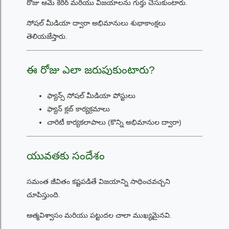
రోజు ఆమె కెరీర్ మరియు విజయాలను గుర్తు చేసుకుంటారు.
సోషల్ మీడియా ద్వారా అభిమానులు శుభాకాంక్షలు
తెలియజేస్తారు.
ఈ రోజు ఎలా జరుపుకుంటారు?
ఫ్యాన్స్ సోషల్ మీడియా పోస్టులు
ఫ్యాన్ క్లబ్ కార్యక్రమాలు
చారిటీ కార్యకలాపాలు (కొన్ని అభిమానుల ద్వారా)
యువతకు సందేశం
సమంత జీవితం కష్టపడితే విజయాన్ని సాధించవచ్చని
చూపిస్తుంది.
ఆత్మవిశ్వాసం మరియు పట్టుదల చాలా ముఖ్యమైనవి.