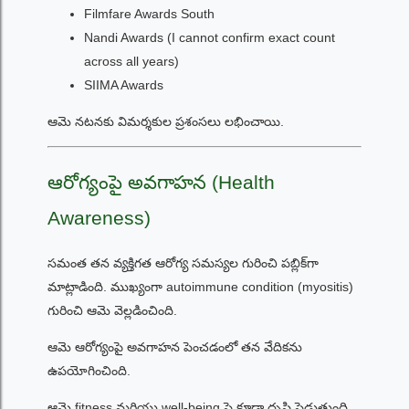
Filmfare Awards South
Nandi Awards (I cannot confirm exact count
across all years)
SIIMA Awards
ఆమె నటనకు విమర్శకుల ప్రశంసలు లభించాయి.
ఆరోగ్యంపై అవగాహన (Health
Awareness)
సమంత తన వ్యక్తిగత ఆరోగ్య సమస్యల గురించి పబ్లిక్‌గా
మాట్లాడింది. ముఖ్యంగా autoimmune condition (myositis)
గురించి ఆమె వెల్లడించింది.
ఆమె ఆరోగ్యంపై అవగాహన పెంచడంలో తన వేదికను
ఉపయోగించింది.
ఆమె fitness మరియు well-being పై కూడా దృష్టి పెడుతుంది.