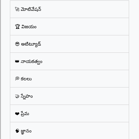
🚀 మోటివేషన్
🏆 విజయం
😎 అటిట్యూడ్
👑 నాయకత్వం
💭 కలలు
🤝 స్నేహం
❤️ ప్రేమ
🧠 జ్ఞానం