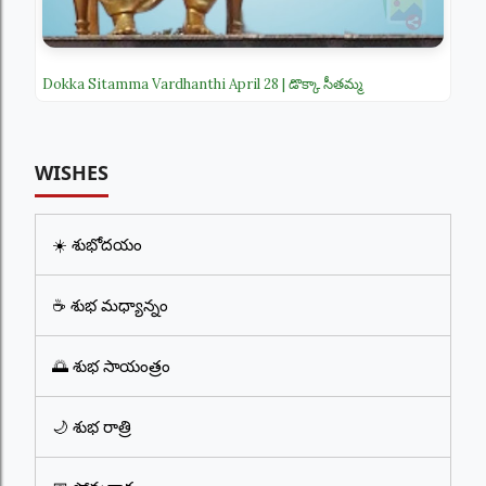
Dokka Sitamma Vardhanthi April 28 | డొక్కా సీతమ్మ
WISHES
☀️ శుభోదయం
☕ శుభ మధ్యాన్నం
🌅 శుభ సాయంత్రం
🌙 శుభ రాత్రి