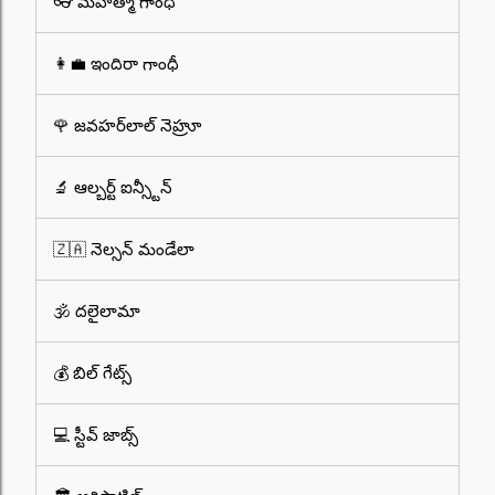
👓 మహాత్మా గాంధీ
👩‍💼 ఇందిరా గాంధీ
🌹 జవహర్‌లాల్ నెహ్రూ
🔬 ఆల్బర్ట్ ఐన్స్టీన్
🇿🇦 నెల్సన్ మండేలా
🕉️ దలైలామా
💰 బిల్ గేట్స్
💻 స్టీవ్ జాబ్స్