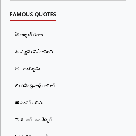
FAMOUS QUOTES
🚀 అబ్దుల్ కలాం
🧘 స్వామి వివేకానంద
📜 చాణక్యుడు
✍️ రవీంద్రనాథ్ ఠాగూర్
🕊️ మదర్ థెరిసా
⚖️ బి. ఆర్. అంబేద్కర్