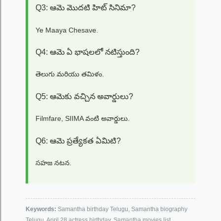
Q3: ఆమె మొదటి హిట్ సినిమా?
Ye Maaya Chesave.
Q4: ఆమె ఏ భాషలలో నటిస్తుంది?
తెలుగు మరియు తమిళం.
Q5: ఆమెకు వచ్చిన అవార్డులు?
Filmfare, SIIMA వంటి అవార్డులు.
Q6: ఆమె ప్రత్యేకత ఏమిటి?
సహజ నటన.
Keywords:
Samantha birthday Telugu, Samantha biography
Telugu, April 28 actress birthday, Samantha movies list,