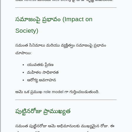
సమాజంపై ప్రభావం (Impact on
Society)
సమంత సినిమాలు మరియు వ్యక్తిత్వం సమాజంపై ప్రభావం
చూపాయి:
యువతకు ప్రేరణ
మహిళల సాధికారత
ఆరోగ్య అవగాహన
ఆమె ఒక ప్రముఖ role model గా గుర్తించబడుతుంది.
పుట్టినరోజు ప్రాముఖ్యత
సమంత పుట్టినరోజు ఆమె అభిమానులకు ముఖ్యమైన రోజు. ఈ