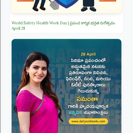
World Safety Health Work Day | ప్రపంచ కార్మిక భద్రత దినోత్సవం
April 28