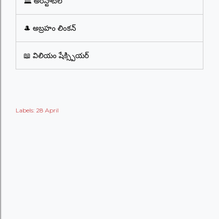
🏛️ అరిస్టాటిల్
🎩 అబ్రహం లింకన్
📖 విలియం షేక్స్పియర్
Labels:
28 April