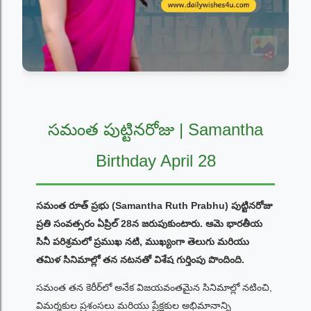
సమంత పుట్టినరోజు | Samantha
Birthday April 28
సమంత రూత్ ప్రభు (Samantha Ruth Prabhu) పుట్టినరోజు
ప్రతి సంవత్సరం ఏప్రిల్ 28న జరుపుకుంటారు. ఆమె భారతీయ
సినీ పరిశ్రమలో ప్రముఖ నటి, ముఖ్యంగా తెలుగు మరియు
తమిళ సినిమాల్లో తన నటనతో విశేష గుర్తింపు పొందింది.
సమంత తన కెరీర్‌లో అనేక విజయవంతమైన సినిమాల్లో నటించి,
విమర్శకుల ప్రశంసలు మరియు ప్రేక్షకుల అభిమానాన్ని