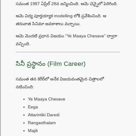
సమంత 1987 ఏప్రిల్ 28న జన్మించింది. ఆమె చెన్నైలో పెరిగింది.
ఆమె విద్య పూర్తయ్యాక modelling లోకి ప్రవేశించింది. ఆ
తరువాత సినిమా అవకాశాలు వచ్చాయి.
ఆమె మొదటి ప్రధాన విజయం “Ye Maaya Chesave” ద్వారా
వచ్చింది.
సినీ ప్రస్థానం (Film Career)
సమంత తన కెరీర్‌లో అనేక విజయవంతమైన చిత్రాలలో
నటించింది:
Ye Maaya Chesave
Eega
Attarintiki Daredi
Rangasthalam
Majili