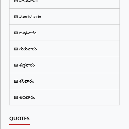
📅 సోమవారం
📅 మంగళవారం
📅 బుధవారం
📅 గురువారం
📅 శుక్రవారం
📅 శనివారం
📅 ఆదివారం
QUOTES