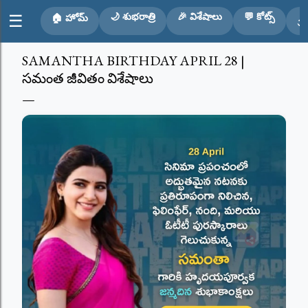
Skip to main content
🌙 శుభరాత్రి
🎉 విశేషాలు
💬 కోట్స్
☰
🏠 హోమ్
🕉
SAMANTHA BIRTHDAY APRIL 28 |
సమంత జీవితం విశేషాలు