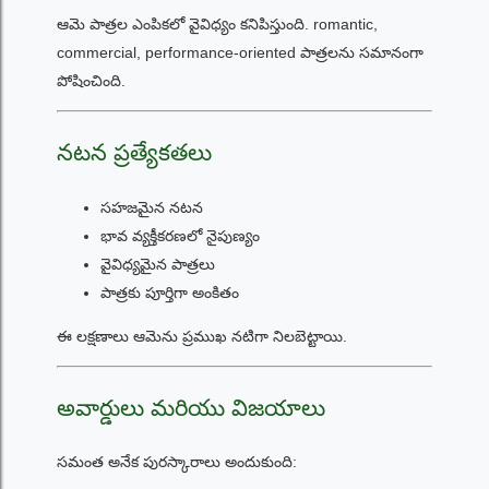
ఆమె పాత్రల ఎంపికలో వైవిధ్యం కనిపిస్తుంది. romantic,
commercial, performance-oriented పాత్రలను సమానంగా
పోషించింది.
నటన ప్రత్యేకతలు
సహజమైన నటన
భావ వ్యక్తీకరణలో నైపుణ్యం
వైవిధ్యమైన పాత్రలు
పాత్రకు పూర్తిగా అంకితం
ఈ లక్షణాలు ఆమెను ప్రముఖ నటిగా నిలబెట్టాయి.
అవార్డులు మరియు విజయాలు
సమంత అనేక పురస్కారాలు అందుకుంది: