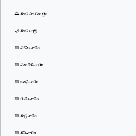
🌅 శుభ సాయంత్రం
🌙 శుభ రాత్రి
📅 సోమవారం
📅 మంగళవారం
📅 బుధవారం
📅 గురువారం
📅 శుక్రవారం
📅 శనివారం