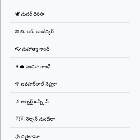
🕊️ మదర్ థెరిసా
⚖️ బి. ఆర్. అంబేద్కర్
👓 మహాత్మా గాంధీ
👩‍💼 ఇందిరా గాంధీ
🌹 జవహర్‌లాల్ నెహ్రూ
🔬 ఆల్బర్ట్ ఐన్స్టీన్
🇿🇦 నెల్సన్ మండేలా
🕉️ దలైలామా