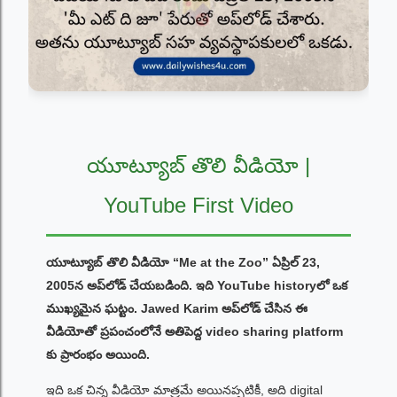
యూట్యూబ్ తొలి వీడియో |
YouTube First Video
యూట్యూబ్ తొలి వీడియో “Me at the Zoo” ఏప్రిల్ 23,
2005న అప్‌లోడ్ చేయబడింది. ఇది YouTube historyలో ఒక
ముఖ్యమైన ఘట్టం. Jawed Karim అప్‌లోడ్ చేసిన ఈ
వీడియోతో ప్రపంచంలోనే అతిపెద్ద video sharing platform
కు ప్రారంభం అయింది.
ఇది ఒక చిన్న వీడియో మాత్రమే అయినప్పటికీ, అది digital