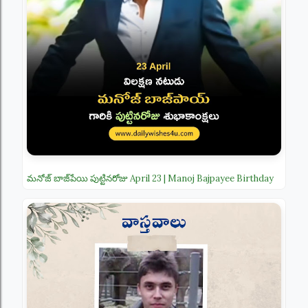
మనోజ్ బాజ్‌పేయి పుట్టినరోజు April 23 | Manoj Bajpayee Birthday