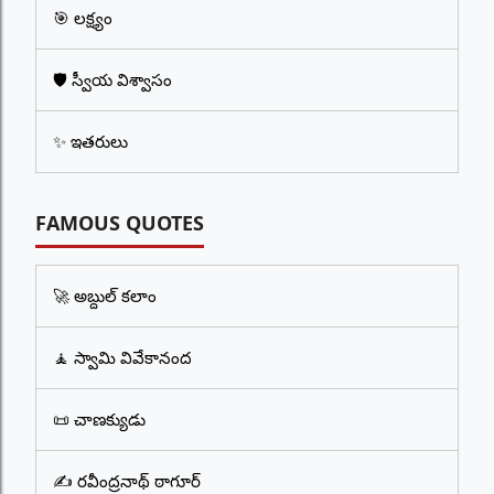
🎯 లక్ష్యం
🛡️ స్వీయ విశ్వాసం
✨ ఇతరులు
FAMOUS QUOTES
🚀 అబ్దుల్ కలాం
🧘 స్వామి వివేకానంద
📜 చాణక్యుడు
✍️ రవీంద్రనాథ్ ఠాగూర్