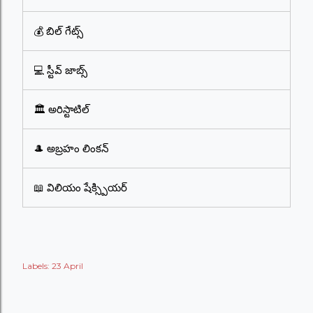
💰 బిల్ గేట్స్
💻 స్టీవ్ జాబ్స్
🏛️ అరిస్టాటిల్
🎩 అబ్రహం లింకన్
📖 విలియం షేక్స్పియర్
Labels:
23 April