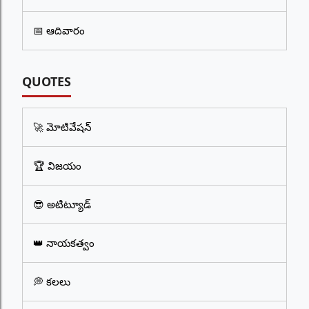
📅 ఆదివారం
QUOTES
🚀 మోటివేషన్
🏆 విజయం
😎 అటిట్యూడ్
👑 నాయకత్వం
💭 కలలు