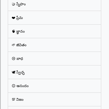
🤝 స్నేహం
❤️ ప్రేమ
🧠 జ్ఞానం
🌱 జీవితం
😢 బాధ
🕊️ స్వేచ్ఛ
😊 ఆనందం
💯 నిజం