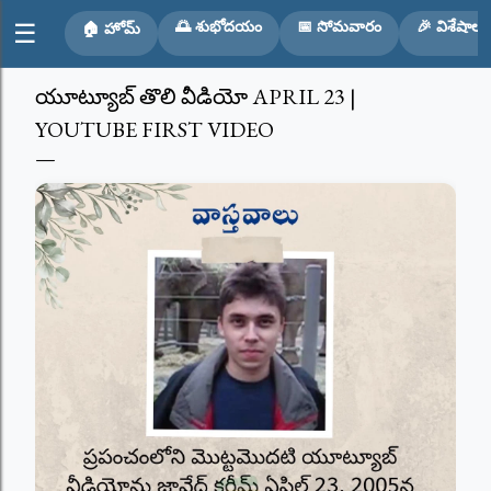
Skip to main content
🌅 శుభోదయం
📅 సోమవారం
🎉 విశేషాలు
☰
🏠 హోమ్
యూట్యూబ్ తొలి వీడియో APRIL 23 |
YOUTUBE FIRST VIDEO