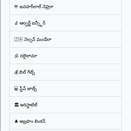
🌹 జవహర్‌లాల్ నెహ్రూ
🔬 ఆల్బర్ట్ ఐన్స్టీన్
🇿🇦 నెల్సన్ మండేలా
🕉️ దలైలామా
💰 బిల్ గేట్స్
💻 స్టీవ్ జాబ్స్
🏛️ అరిస్టాటిల్
🎩 అబ్రహం లింకన్