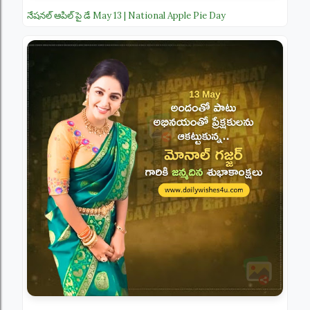
నేషనల్ ఆపిల్ పై డే May 13 | National Apple Pie Day