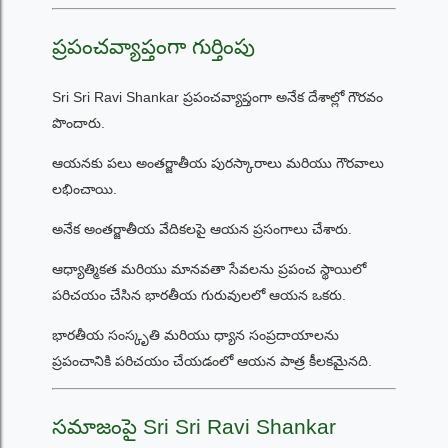
ప్రపంచవ్యాప్తంగా గుర్తింపు
Sri Sri Ravi Shankar ప్రపంచవ్యాప్తంగా అనేక దేశాల్లో గౌరవం
పొందారు.
ఆయనకు పలు అంతర్జాతీయ పురస్కారాలు మరియు గౌరవాలు
లభించాయి.
అనేక అంతర్జాతీయ వేదికలపై ఆయన ప్రసంగాలు చేశారు.
ఆధ్యాత్మికత మరియు మానవతా సేవలను ప్రపంచ స్థాయిలో
పరిచయం చేసిన భారతీయ గురువులలో ఆయన ఒకరు.
భారతీయ సంస్కృతి మరియు ధ్యాన సంప్రదాయాలను
ప్రపంచానికి పరిచయం చేయడంలో ఆయన పాత్ర కీలకమైనది.
సమాజంపై Sri Sri Ravi Shankar