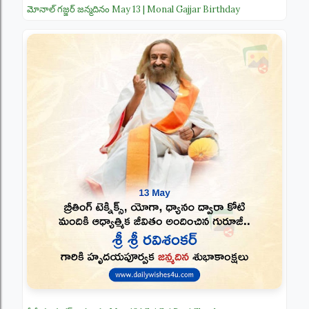
మోనాల్ గజ్జర్ జన్మదినం May 13 | Monal Gajjar Birthday