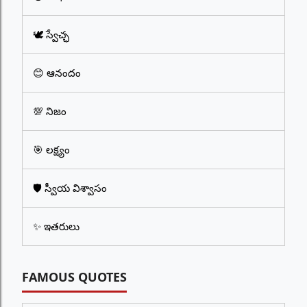
🕊️ స్వేచ్ఛ
😊 ఆనందం
💯 నిజం
🎯 లక్ష్యం
🛡️ స్వీయ విశ్వాసం
✨ ఇతరులు
FAMOUS QUOTES