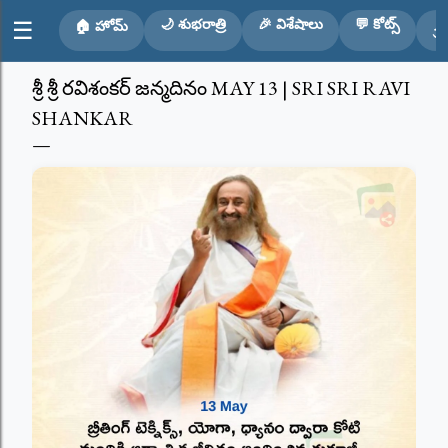
Skip to main content
🌙 శుభరాత్రి
🎉 విశేషాలు
💬 కోట్స్
☰
🏠 హోమ్
🕉
శ్రీ శ్రీ రవిశంకర్ జన్మదినం MAY 13 | SRI SRI RAVI
SHANKAR