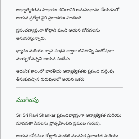
ఆధ్యాత్మికతను సాధారణ జీవితానికి అనుసంధానం చేయడంలో
ఆయన ప్రత్యేక శైలి ప్రజాదరణ పొందింది.
ప్రపంచవ్యాప్తంగా కోట్లాది మంది ఆయన బోధనలను
అనుసరిస్తున్నారు.
ధ్యానం మరియు శ్వాస సాధన ద్వారా జీవితాన్ని సంతోషంగా
మార్చుకోవచ్చని ఆయన సందేశం.
ఆధునిక కాలంలో భారతీయ ఆధ్యాత్మికతకు ప్రపంచ గుర్తింపు
తీసుకువచ్చిన గురువులలో ఆయన ఒకరు.
ముగింపు
Sri Sri Ravi Shankar ప్రపంచవ్యాప్తంగా ఆధ్యాత్మికత మరియు
మానవతా సేవలను ప్రోత్సహించిన ప్రముఖ గురువు.
ఆయన బోధనలు కోట్లాది మందికి మానసిక ప్రశాంతత మరియు