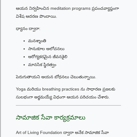
ఆయన నిర్వహించిన meditation programs ప్రపంచవ్యాప్తంగా
విశేష ఆదరణ పొందాయి.
ధ్యానం ద్వారా:
మనశ్శాంతి
సానుకూల ఆలోచనలు
ఆరోగ్యకరమైన జీవనశైలి
మానసిక స్థిరత్వం
పెరుగుతాయని ఆయన బోధనలు చెబుతున్నాయి.
Yoga మరియు breathing practices ను సాధారణ ప్రజలకు
సులభంగా అర్థమయ్యే విధంగా ఆయన పరిచయం చేశారు.
సామాజిక సేవా కార్యక్రమాలు
Art of Living Foundation ద్వారా అనేక సామాజిక సేవా