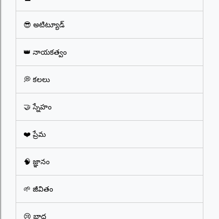
😎 అటిట్యూడ్
👑 నాయకత్వం
💭 కలలు
🤝 స్నేహం
❤️ ప్రేమ
🧠 జ్ఞానం
🌱 జీవితం
😢 బాధ