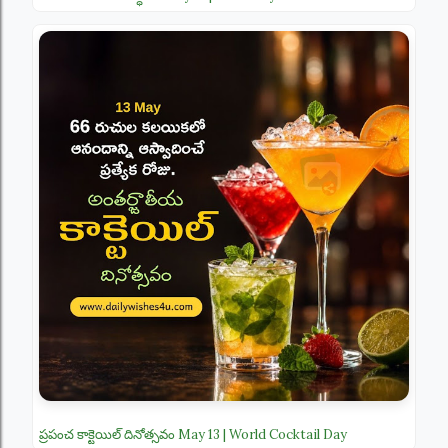
ప్రపంచ కాక్టెయిల్ దినోత్సవం May 13 | World Cocktail Day