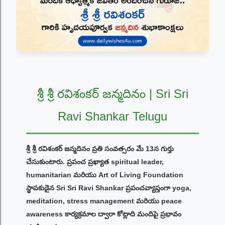
శ్రీ శ్రీ రవిశంకర్ జన్మదినం | Sri Sri
Ravi Shankar Telugu
శ్రీ శ్రీ రవిశంకర్ జన్మదినం ప్రతి సంవత్సరం మే 13న గుర్తు
చేసుకుంటారు. ప్రపంచ ప్రఖ్యాత spiritual leader,
humanitarian మరియు Art of Living Foundation
స్థాపకుడైన Sri Sri Ravi Shankar ప్రపంచవ్యాప్తంగా yoga,
meditation, stress management మరియు peace
awareness కార్యక్రమాల ద్వారా కోట్లాది మందిపై ప్రభావం