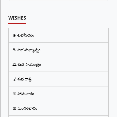
WISHES
☀️ శుభోదయం
☕ శుభ మధ్యాన్నం
🌅 శుభ సాయంత్రం
🌙 శుభ రాత్రి
📅 సోమవారం
📅 మంగళవారం