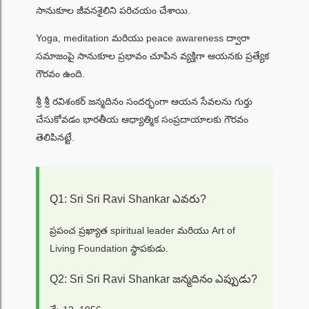
సానుకూల జీవనశైలిని పరిచయం చేశాయి.
Yoga, meditation మరియు peace awareness ద్వారా
సమాజంపై సానుకూల ప్రభావం చూపిన వ్యక్తిగా ఆయనకు ప్రత్యేక
గౌరవం ఉంది.
శ్రీ శ్రీ రవిశంకర్ జన్మదినం సందర్భంగా ఆయన సేవలను గుర్తు
చేసుకోవడం భారతీయ ఆధ్యాత్మిక సంప్రదాయాలకు గౌరవం
తెలిపినట్టే.
Q1: Sri Sri Ravi Shankar ఎవరు?
ప్రపంచ ప్రఖ్యాత spiritual leader మరియు Art of
Living Foundation స్థాపకుడు.
Q2: Sri Sri Ravi Shankar జన్మదినం ఎప్పుడు?