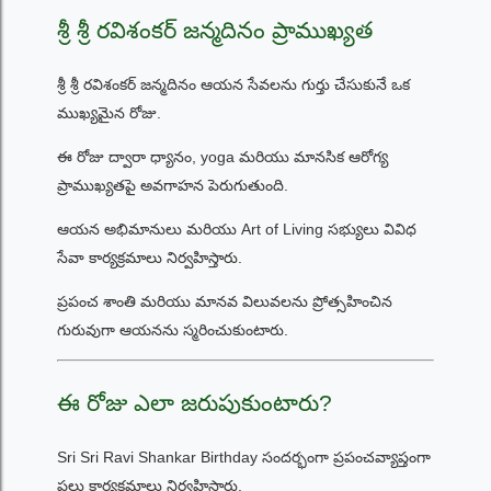
శ్రీ శ్రీ రవిశంకర్ జన్మదినం ప్రాముఖ్యత
శ్రీ శ్రీ రవిశంకర్ జన్మదినం ఆయన సేవలను గుర్తు చేసుకునే ఒక
ముఖ్యమైన రోజు.
ఈ రోజు ద్వారా ధ్యానం, yoga మరియు మానసిక ఆరోగ్య
ప్రాముఖ్యతపై అవగాహన పెరుగుతుంది.
ఆయన అభిమానులు మరియు Art of Living సభ్యులు వివిధ
సేవా కార్యక్రమాలు నిర్వహిస్తారు.
ప్రపంచ శాంతి మరియు మానవ విలువలను ప్రోత్సహించిన
గురువుగా ఆయనను స్మరించుకుంటారు.
ఈ రోజు ఎలా జరుపుకుంటారు?
Sri Sri Ravi Shankar Birthday సందర్భంగా ప్రపంచవ్యాప్తంగా
పలు కార్యక్రమాలు నిర్వహిస్తారు.