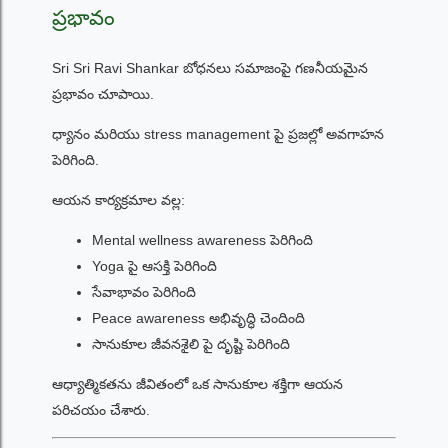
ప్రభావం
Sri Sri Ravi Shankar బోధనలు సమాజంపై గణనీయమైన
ప్రభావం చూపాయి.
ధ్యానం మరియు stress management పై ప్రజల్లో అవగాహన
పెరిగింది.
ఆయన కార్యక్రమాల వల్ల:
Mental wellness awareness పెరిగింది
Yoga పై ఆసక్తి పెరిగింది
సేవాభావం పెరిగింది
Peace awareness అభివృద్ధి చెందింది
సానుకూల జీవనశైలి పై దృష్టి పెరిగింది
ఆధ్యాత్మికతను జీవితంలో ఒక సానుకూల శక్తిగా ఆయన
పరిచయం చేశారు.