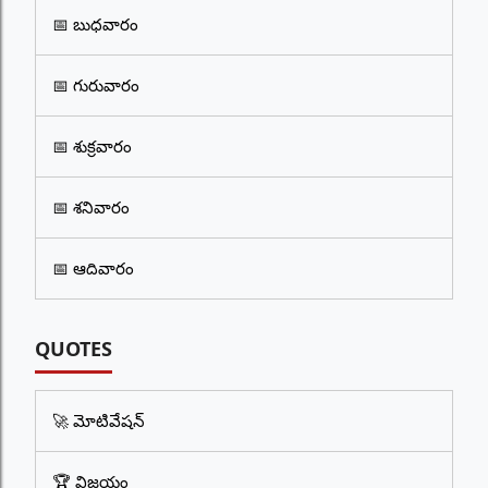
📅 బుధవారం
📅 గురువారం
📅 శుక్రవారం
📅 శనివారం
📅 ఆదివారం
QUOTES
🚀 మోటివేషన్
🏆 విజయం