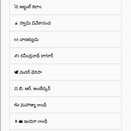
🚀 అబ్దుల్ కలాం
🧘 స్వామి వివేకానంద
📜 చాణక్యుడు
✍️ రవీంద్రనాథ్ ఠాగూర్
🕊️ మదర్ థెరిసా
⚖️ బి. ఆర్. అంబేద్కర్
👓 మహాత్మా గాంధీ
👩‍💼 ఇందిరా గాంధీ