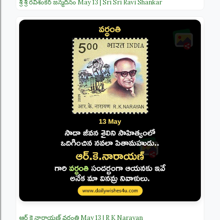
శ్రీ శ్రీ రవిశంకర్ జన్మదినం May 13 | Sri Sri Ravi Shankar
ఆర్ కె నారాయణ్ వర్ధంతి May 13 | R K Narayan