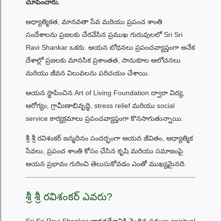
చూపించారు.
ఆధ్యాత్మికత, మానవతా సేవ మరియు ప్రపంచ శాంతి
సందేశాలను ప్రజలకు చేరవేసిన ప్రముఖ గురువులలో Sri Sri
Ravi Shankar ఒకరు. ఆయన బోధనలు ప్రపంచవ్యాప్తంగా అనేక
దేశాల్లో ప్రజలకు మానసిక ప్రశాంతత, సానుకూల ఆలోచనలు
మరియు జీవన విలువలను పరిచయం చేశాయి.
ఆయన స్థాపించిన Art of Living Foundation ద్వారా విద్య,
ఆరోగ్యం, గ్రామీణాభివృద్ధి, stress relief మరియు social
service కార్యక్రమాలు ప్రపంచవ్యాప్తంగా కొనసాగుతున్నాయి.
శ్రీ శ్రీ రవిశంకర్ జన్మదినం సందర్భంగా ఆయన జీవితం, ఆధ్యాత్మిక
సేవలు, ప్రపంచ శాంతి కోసం చేసిన కృషి మరియు సమాజంపై
ఆయన ప్రభావం గురించి తెలుసుకోవడం ఎంతో ముఖ్యమైనది.
శ్రీ శ్రీ రవిశంకర్ ఎవరు?