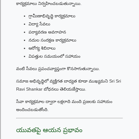
కార్యక్రమాలు నిర్వహించబడుతున్నాయి.
గ్రామీణాభివృద్ధి కార్యక్రమాలు
విద్యా సేవలు
పర్యావరణ అవగాహన
నదుల సంరక్షణ కార్యక్రమాలు
ఆరోగ్య శిబిరాలు
విపత్తుల సమయంలో సహాయం
వంటి సేవలు ప్రపంచవ్యాప్తంగా కొనసాగుతున్నాయి.
సమాజ అభివృద్ధిలో వ్యక్తిగత బాధ్యత కూడా ముఖ్యమని Sri Sri
Ravi Shankar బోధనలు తెలియజేస్తాయి.
సేవా కార్యక్రమాల ద్వారా లక్షలాది మంది ప్రజలకు సహాయం
అందించబడుతోంది.
యువతపై ఆయన ప్రభావం