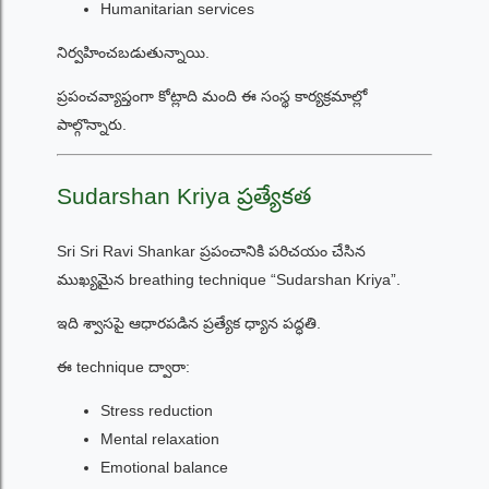
Humanitarian services
నిర్వహించబడుతున్నాయి.
ప్రపంచవ్యాప్తంగా కోట్లాది మంది ఈ సంస్థ కార్యక్రమాల్లో
పాల్గొన్నారు.
Sudarshan Kriya ప్రత్యేకత
Sri Sri Ravi Shankar ప్రపంచానికి పరిచయం చేసిన
ముఖ్యమైన breathing technique “Sudarshan Kriya”.
ఇది శ్వాసపై ఆధారపడిన ప్రత్యేక ధ్యాన పద్ధతి.
ఈ technique ద్వారా:
Stress reduction
Mental relaxation
Emotional balance