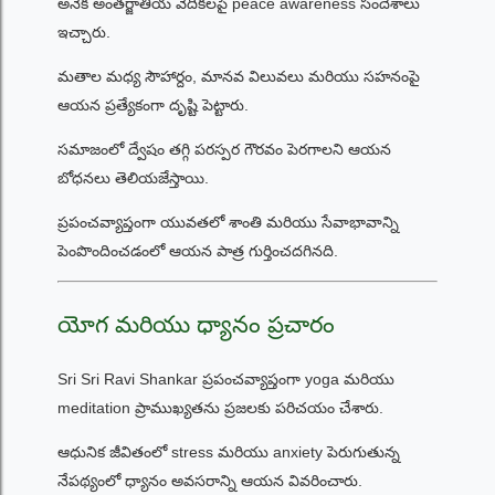
అనేక అంతర్జాతీయ వేదికలపై peace awareness సందేశాలు
ఇచ్చారు.
మతాల మధ్య సౌహార్దం, మానవ విలువలు మరియు సహనంపై
ఆయన ప్రత్యేకంగా దృష్టి పెట్టారు.
సమాజంలో ద్వేషం తగ్గి పరస్పర గౌరవం పెరగాలని ఆయన
బోధనలు తెలియజేస్తాయి.
ప్రపంచవ్యాప్తంగా యువతలో శాంతి మరియు సేవాభావాన్ని
పెంపొందించడంలో ఆయన పాత్ర గుర్తించదగినది.
యోగ మరియు ధ్యానం ప్రచారం
Sri Sri Ravi Shankar ప్రపంచవ్యాప్తంగా yoga మరియు
meditation ప్రాముఖ్యతను ప్రజలకు పరిచయం చేశారు.
ఆధునిక జీవితంలో stress మరియు anxiety పెరుగుతున్న
నేపథ్యంలో ధ్యానం అవసరాన్ని ఆయన వివరించారు.