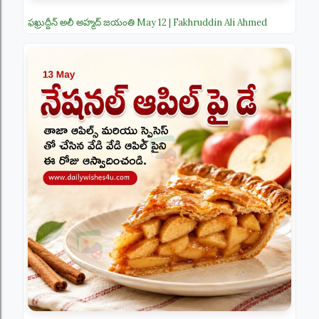
ఫఖ్రుద్దీన్ అలీ అహ్మద్ జయంతి May 12 | Fakhruddin Ali Ahmed