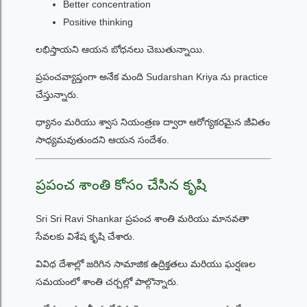
Better concentration
Positive thinking
లభిస్తాయని ఆయన బోధనలు చెబుతున్నాయి.
ప్రపంచవ్యాప్తంగా అనేక మంది Sudarshan Kriya ను practice
చేస్తున్నారు.
ధ్యానం మరియు శ్వాస నియంత్రణ ద్వారా ఆరోగ్యకరమైన జీవితం
సాధ్యమవుతుందని ఆయన సందేశం.
ప్రపంచ శాంతి కోసం చేసిన కృషి
Sri Sri Ravi Shankar ప్రపంచ శాంతి మరియు మానవతా
సేవలకు విశేష కృషి చేశారు.
వివిధ దేశాల్లో జరిగిన సామాజిక ఉద్రిక్తతలు మరియు ఘర్షణల
సమయంలో శాంతి చర్చల్లో పాల్గొన్నారు.