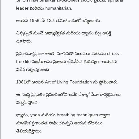
Sri Sri Ravi Shankar భారతదేశానికి చెందిన ప్రముఖ spiritual
leader మరియు humanitarian.
ఆయన 1956 మే 13న తమిళనాడులో జన్మించారు.
చిన్నప్పటి నుంచే ఆధ్యాత్మికత మరియు ధ్యానం పట్ల ఆసక్తి
చూపారు.
ప్రపంచవ్యాప్తంగా శాంతి, మానవతా విలువలు మరియు stress-
free life సందేశాలను ప్రజలకు చేరవేసిన గురువుగా ఆయనకు
విశేష గుర్తింపు ఉంది.
1981లో ఆయన Art of Living Foundation ను స్థాపించారు.
ఈ సంస్థ ప్రస్తుతం ప్రపంచంలోని అనేక దేశాల్లో సేవా కార్యక్రమాలు
నిర్వహిస్తోంది.
ధ్యానం, yoga మరియు breathing techniques ద్వారా
మానసిక ప్రశాంతత సాధించవచ్చని ఆయన బోధనలు
తెలియజేస్తాయి.