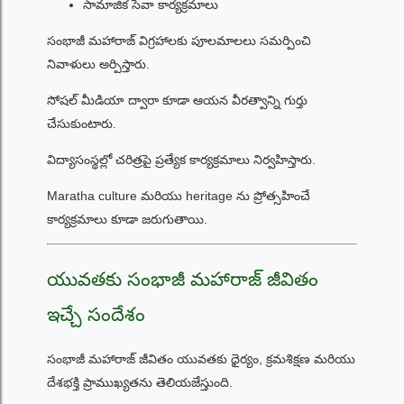
సామాజిక సేవా కార్యక్రమాలు
సంభాజీ మహారాజ్ విగ్రహాలకు పూలమాలలు సమర్పించి
నివాళులు అర్పిస్తారు.
సోషల్ మీడియా ద్వారా కూడా ఆయన వీరత్వాన్ని గుర్తు
చేసుకుంటారు.
విద్యాసంస్థల్లో చరిత్రపై ప్రత్యేక కార్యక్రమాలు నిర్వహిస్తారు.
Maratha culture మరియు heritage ను ప్రోత్సహించే
కార్యక్రమాలు కూడా జరుగుతాయి.
యువతకు సంభాజీ మహారాజ్ జీవితం
ఇచ్చే సందేశం
సంభాజీ మహారాజ్ జీవితం యువతకు ధైర్యం, క్రమశిక్షణ మరియు
దేశభక్తి ప్రాముఖ్యతను తెలియజేస్తుంది.