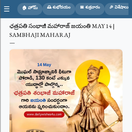
Skip to main content
🌅 శుభోదయం
📅 శుక్రవారం
🎉 విశేషాలు
☰
🏠 హోమ్
ఛత్రపతి సంభాజీ మహారాజ్ జయంతి MAY 14 |
SAMBHAJI MAHARAJ