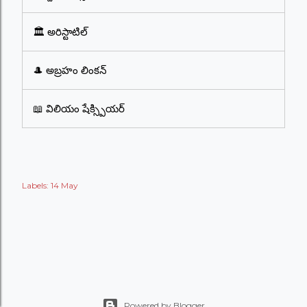
🏛️ అరిస్టాటిల్
🎩 అబ్రహం లింకన్
📖 విలియం షేక్స్పియర్
Labels:
14 May
Powered by Blogger