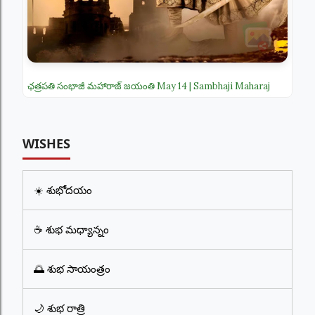
ఛత్రపతి సంభాజీ మహారాజ్ జయంతి May 14 | Sambhaji Maharaj
WISHES
☀️ శుభోదయం
☕ శుభ మధ్యాన్నం
🌅 శుభ సాయంత్రం
🌙 శుభ రాత్రి