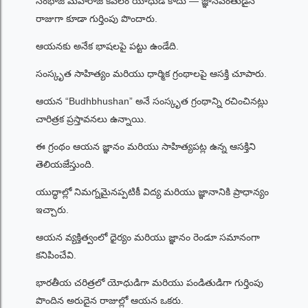
సంభాజీ మహారాజ్ కేవలం యోధుడే కాదు — జ్ఞానవంతుడైన
రాజుగా కూడా గుర్తింపు పొందారు.
ఆయనకు అనేక భాషలపై పట్టు ఉండేది.
సంస్కృత సాహిత్యం మరియు ధార్మిక గ్రంథాలపై ఆసక్తి చూపారు.
ఆయన “Budhbhushan” అనే సంస్కృత గ్రంథాన్ని రచించినట్లు
చారిత్రక ప్రస్తావనలు ఉన్నాయి.
ఈ గ్రంథం ఆయన జ్ఞానం మరియు సాహిత్యపట్ల ఉన్న ఆసక్తిని
తెలియజేస్తుంది.
యుద్ధాల్లో నిమగ్నమైనప్పటికీ విద్య మరియు జ్ఞానానికి ప్రాధాన్యం
ఇచ్చారు.
ఆయన వ్యక్తిత్వంలో ధైర్యం మరియు జ్ఞానం రెండూ సమానంగా
కనిపించేవి.
భారతీయ చరిత్రలో యోధుడిగా మరియు పండితుడిగా గుర్తింపు
పొందిన అరుదైన రాజుల్లో ఆయన ఒకరు.