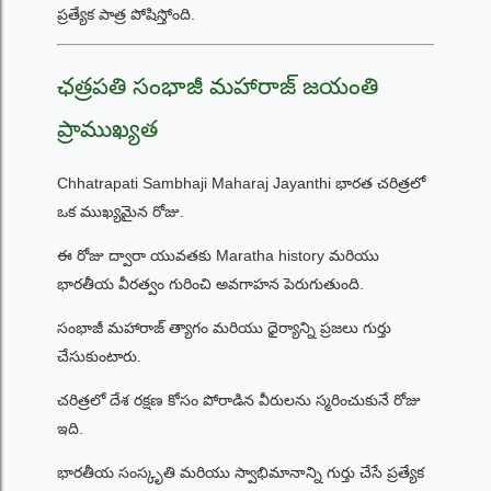
ప్రత్యేక పాత్ర పోషిస్తోంది.
ఛత్రపతి సంభాజీ మహారాజ్ జయంతి
ప్రాముఖ్యత
Chhatrapati Sambhaji Maharaj Jayanthi భారత చరిత్రలో
ఒక ముఖ్యమైన రోజు.
ఈ రోజు ద్వారా యువతకు Maratha history మరియు
భారతీయ వీరత్వం గురించి అవగాహన పెరుగుతుంది.
సంభాజీ మహారాజ్ త్యాగం మరియు ధైర్యాన్ని ప్రజలు గుర్తు
చేసుకుంటారు.
చరిత్రలో దేశ రక్షణ కోసం పోరాడిన వీరులను స్మరించుకునే రోజు
ఇది.
భారతీయ సంస్కృతి మరియు స్వాభిమానాన్ని గుర్తు చేసే ప్రత్యేక