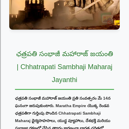
ఛత్రపతి సంభాజీ మహారాజ్ జయంతి
| Chhatrapati Sambhaji Maharaj
Jayanthi
ఛత్రపతి సంభాజీ మహారాజ్ జయంతి ప్రతి సంవత్సరం మే 14న
ఘనంగా జరుపుకుంటారు. Maratha Empire యొక్క రెండవ
ఛత్రపతిగా గుర్తింపు పొందిన Chhatrapati Sambhaji
Maharaj ధైర్యసాహసాలు, యుద్ధ వ్యూహాలు, దేశభక్తి మరియు
స్వరాజ్య రక్షణలో చేసిన త్యాగం కారణంగా భారత చరిత్రలో