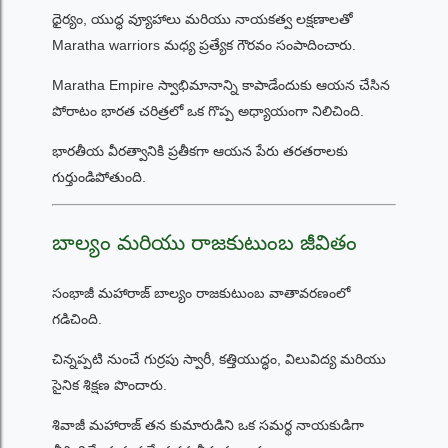
ధైర్యం, యుద్ధ వ్యూహాలు మరియు నాయకత్వ లక్షణాలతో
Maratha warriors మధ్య ప్రత్యేక గౌరవం సంపాదించారు.
Maratha Empire స్వాభిమానాన్ని కాపాడేందుకు ఆయన చేసిన
పోరాటం భారత చరిత్రలో ఒక గొప్ప అధ్యాయంగా నిలిచింది.
భారతీయ వీరత్వానికి ప్రతీకగా ఆయన పేరు తరతరాలకు
గుర్తుండిపోతుంది.
బాల్యం మరియు రాజకుటుంబ జీవితం
సంభాజీ మహారాజ్ బాల్యం రాజకుటుంబ వాతావరణంలో
గడిచింది.
చిన్నప్పటి నుంచే గుర్రపు స్వారీ, కత్తియుద్ధం, విలువిద్య మరియు
సైనిక శిక్షణ పొందారు.
శివాజీ మహారాజ్ తన కుమారుడిని ఒక సమర్థ నాయకుడిగా