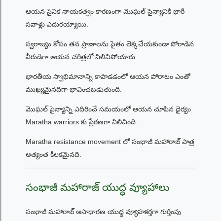
ఆయన సైనిక నాయకత్వం కారణంగా మొఘల్ సైన్యానికి భారీ
సవాళ్లు ఎదురయ్యాయి.
స్వరాజ్యం కోసం తన ప్రాణాలను సైతం లెక్కచేయకుండా పోరాడిన
వీరుడిగా ఆయన చరిత్రలో నిలిచిపోయారు.
భారతీయ స్వాభిమానాన్ని కాపాడడంలో ఆయన పోరాటం ఎంతో
ముఖ్యమైనదిగా భావించబడుతుంది.
మొఘల్ సైన్యాన్ని ఎదిరించే సమయంలో ఆయన చూపిన ధైర్యం
Maratha warriors కు ప్రేరణగా నిలిచింది.
Maratha resistance movement లో సంభాజీ మహారాజ్ పాత్ర
అత్యంత కీలకమైనది.
సంభాజీ మహారాజ్ యుద్ధ వ్యూహాలు
సంభాజీ మహారాజ్ అసాధారణ యుద్ధ వ్యూహకర్తగా గుర్తింపు