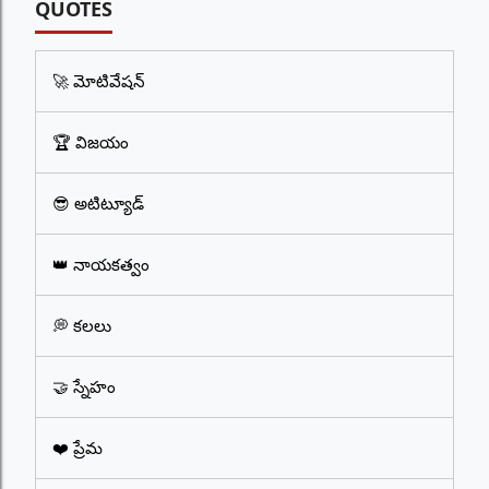
QUOTES
🚀 మోటివేషన్
🏆 విజయం
😎 అటిట్యూడ్
👑 నాయకత్వం
💭 కలలు
🤝 స్నేహం
❤️ ప్రేమ