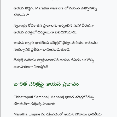
ఆయన త్యాగం Maratha warriors లో మరింత ఉత్సాహాన్ని
కలిగించింది.
స్వరాజ్యం కోసం తన ప్రాణాలను అర్పించిన మహా వీరుడిగా
ఆయన చరిత్రలో చిరస్థాయిగా నిలిచిపోయారు.
ఆయన త్యాగం భారతీయ చరిత్రలో ధైర్యం మరియు అచంచల
సంకల్పానికి ప్రతీకగా భావించబడుతుంది.
దేశభక్తి మరియు స్వాభిమానానికి ఆయన జీవితం ఒక గొప్ప
ఉదాహరణగా నిలుస్తోంది.
భారత చరిత్రపై ఆయన ప్రభావం
Chhatrapati Sambhaji Maharaj భారత చరిత్రలో గొప్ప
యోధుడిగా గుర్తింపు పొందారు.
Maratha Empire ను రక్షించడంలో ఆయన పోరాటం భారతీయ