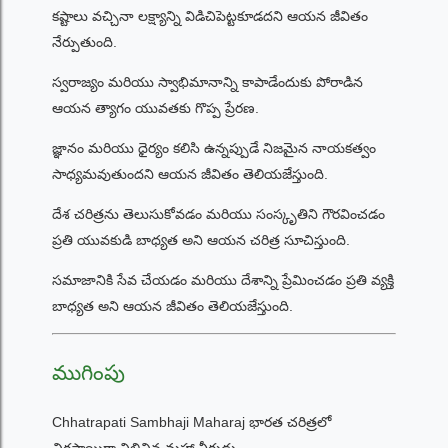
కష్టాలు వచ్చినా లక్ష్యాన్ని విడిచిపెట్టకూడదని ఆయన జీవితం
నేర్పుతుంది.
స్వరాజ్యం మరియు స్వాభిమానాన్ని కాపాడేందుకు పోరాడిన
ఆయన త్యాగం యువతకు గొప్ప ప్రేరణ.
జ్ఞానం మరియు ధైర్యం కలిసి ఉన్నప్పుడే నిజమైన నాయకత్వం
సాధ్యమవుతుందని ఆయన జీవితం తెలియజేస్తుంది.
దేశ చరిత్రను తెలుసుకోవడం మరియు సంస్కృతిని గౌరవించడం
ప్రతి యువకుడి బాధ్యత అని ఆయన చరిత్ర సూచిస్తుంది.
సమాజానికి సేవ చేయడం మరియు దేశాన్ని ప్రేమించడం ప్రతి వ్యక్తి
బాధ్యత అని ఆయన జీవితం తెలియజేస్తుంది.
ముగింపు
Chhatrapati Sambhaji Maharaj భారత చరిత్రలో
చిరస్థాయిగా నిలిచిన మహా వీరుడు.