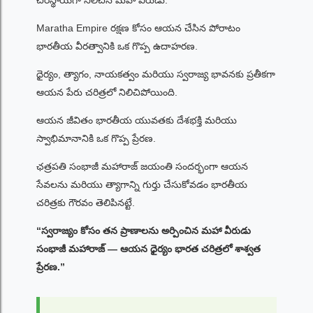
Maratha Empire రక్షణ కోసం ఆయన చేసిన పోరాటం
భారతీయ వీరత్వానికి ఒక గొప్ప ఉదాహరణ.
ధైర్యం, త్యాగం, నాయకత్వం మరియు స్వరాజ్య భావనకు ప్రతీకగా
ఆయన పేరు చరిత్రలో నిలిచిపోయింది.
ఆయన జీవితం భారతీయ యువతకు దేశభక్తి మరియు
స్వాభిమానానికి ఒక గొప్ప ప్రేరణ.
ఛత్రపతి సంభాజీ మహారాజ్ జయంతి సందర్భంగా ఆయన
సేవలను మరియు త్యాగాన్ని గుర్తు చేసుకోవడం భారతీయ
చరిత్రకు గౌరవం తెలిపినట్టే.
“స్వరాజ్యం కోసం తన ప్రాణాలను అర్పించిన మహా వీరుడు
సంభాజీ మహారాజ్ — ఆయన ధైర్యం భారత చరిత్రలో శాశ్వత
ప్రేరణ.”