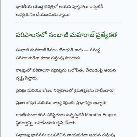
భారతీయ యుద్ధ చరిత్రలో ఆయన వ్యూహాలు ఇప్పటికీ
అధ్యయనం చేయబడుతున్నాయి.
పరిపాలనలో సంభాజీ మహారాజ్ ప్రత్యేకత
సంభాజీ మహారాజ్ కేవలం యోధుడే కాదు — సమర్థ
పరిపాలకుడిగా కూడా గుర్తింపు పొందారు.
రాజ్యంలో పరిపాలనా వ్యవస్థను బలోపేతం చేయడంపై ఆయన
దృష్టి పెట్టారు.
సైన్యం మరియు కోటల నిర్వహణలో క్రమశిక్షణను పాటించారు.
ప్రజల భద్రత మరియు రాజ్య రక్షణకు ప్రాధాన్యం ఇచ్చారు.
రాజకీయంగా కఠిన పరిస్థితులు ఉన్నప్పటికీ Maratha Empire
స్థిరత్వాన్ని కాపాడేందుకు కృషి చేశారు.
స్వరాజ్య భావనను బలపరిచిన నాయకుడిగా ఆయన గుర్తింపు