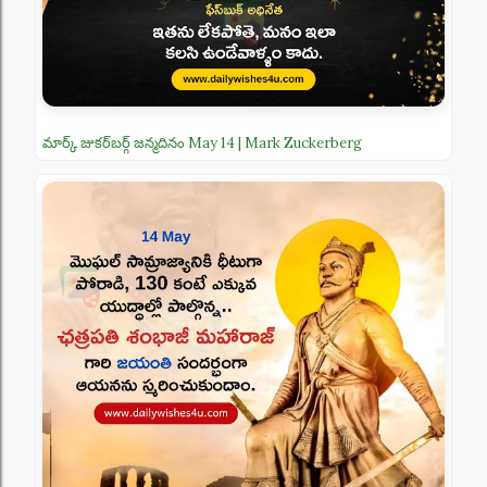
మార్క్ జుకర్‌బర్గ్ జన్మదినం May 14 | Mark Zuckerberg