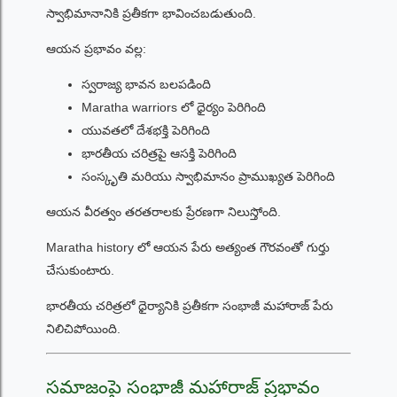
స్వాభిమానానికి ప్రతీకగా భావించబడుతుంది.
ఆయన ప్రభావం వల్ల:
స్వరాజ్య భావన బలపడింది
Maratha warriors లో ధైర్యం పెరిగింది
యువతలో దేశభక్తి పెరిగింది
భారతీయ చరిత్రపై ఆసక్తి పెరిగింది
సంస్కృతి మరియు స్వాభిమానం ప్రాముఖ్యత పెరిగింది
ఆయన వీరత్వం తరతరాలకు ప్రేరణగా నిలుస్తోంది.
Maratha history లో ఆయన పేరు అత్యంత గౌరవంతో గుర్తు
చేసుకుంటారు.
భారతీయ చరిత్రలో ధైర్యానికి ప్రతీకగా సంభాజీ మహారాజ్ పేరు
నిలిచిపోయింది.
సమాజంపై సంభాజీ మహారాజ్ ప్రభావం