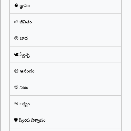
🧠 జ్ఞానం
🌱 జీవితం
😢 బాధ
🕊️ స్వేచ్ఛ
😊 ఆనందం
💯 నిజం
🎯 లక్ష్యం
🛡️ స్వీయ విశ్వాసం