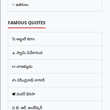
✨ ఇతరులు
FAMOUS QUOTES
🚀 అబ్దుల్ కలాం
🧘 స్వామి వివేకానంద
📜 చాణక్యుడు
✍️ రవీంద్రనాథ్ ఠాగూర్
🕊️ మదర్ థెరిసా
⚖️ బి. ఆర్. అంబేద్కర్