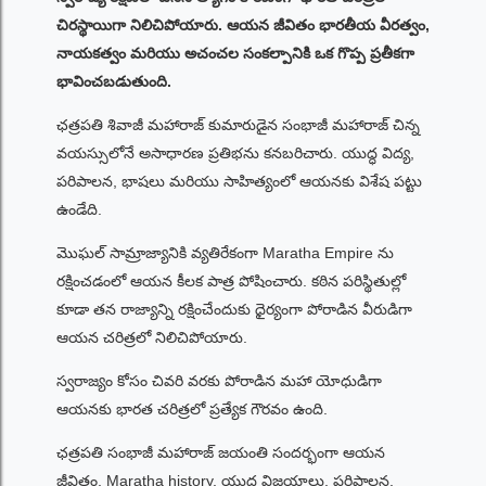
చిరస్థాయిగా నిలిచిపోయారు. ఆయన జీవితం భారతీయ వీరత్వం,
నాయకత్వం మరియు అచంచల సంకల్పానికి ఒక గొప్ప ప్రతీకగా
భావించబడుతుంది.
ఛత్రపతి శివాజీ మహారాజ్ కుమారుడైన సంభాజీ మహారాజ్ చిన్న
వయస్సులోనే అసాధారణ ప్రతిభను కనబరిచారు. యుద్ధ విద్య,
పరిపాలన, భాషలు మరియు సాహిత్యంలో ఆయనకు విశేష పట్టు
ఉండేది.
మొఘల్ సామ్రాజ్యానికి వ్యతిరేకంగా Maratha Empire ను
రక్షించడంలో ఆయన కీలక పాత్ర పోషించారు. కఠిన పరిస్థితుల్లో
కూడా తన రాజ్యాన్ని రక్షించేందుకు ధైర్యంగా పోరాడిన వీరుడిగా
ఆయన చరిత్రలో నిలిచిపోయారు.
స్వరాజ్యం కోసం చివరి వరకు పోరాడిన మహా యోధుడిగా
ఆయనకు భారత చరిత్రలో ప్రత్యేక గౌరవం ఉంది.
ఛత్రపతి సంభాజీ మహారాజ్ జయంతి సందర్భంగా ఆయన
జీవితం, Maratha history, యుద్ధ విజయాలు, పరిపాలన,