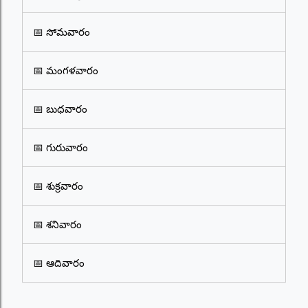
📅 సోమవారం
📅 మంగళవారం
📅 బుధవారం
📅 గురువారం
📅 శుక్రవారం
📅 శనివారం
📅 ఆదివారం