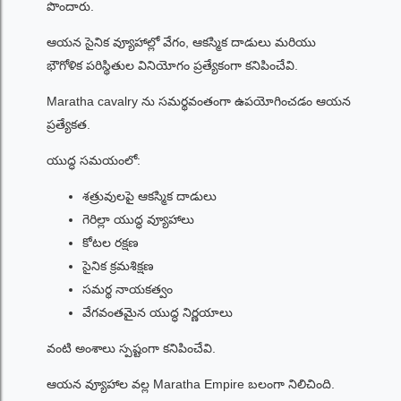
పొందారు.
ఆయన సైనిక వ్యూహాల్లో వేగం, ఆకస్మిక దాడులు మరియు
భౌగోళిక పరిస్థితుల వినియోగం ప్రత్యేకంగా కనిపించేవి.
Maratha cavalry ను సమర్థవంతంగా ఉపయోగించడం ఆయన
ప్రత్యేకత.
యుద్ధ సమయంలో:
శత్రువులపై ఆకస్మిక దాడులు
గెరిల్లా యుద్ధ వ్యూహాలు
కోటల రక్షణ
సైనిక క్రమశిక్షణ
సమర్థ నాయకత్వం
వేగవంతమైన యుద్ధ నిర్ణయాలు
వంటి అంశాలు స్పష్టంగా కనిపించేవి.
ఆయన వ్యూహాల వల్ల Maratha Empire బలంగా నిలిచింది.