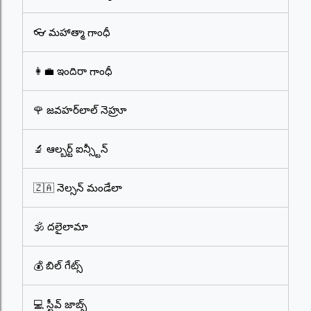
👓 మహాత్మా గాంధీ
👩‍💼 ఇందిరా గాంధీ
🌹 జవహర్‌లాల్ నెహ్రూ
🔬 ఆల్బర్ట్ ఐన్స్టీన్
🇿🇦 నెల్సన్ మండేలా
🕉️ దలైలామా
💰 బిల్ గేట్స్
💻 స్టీవ్ జాబ్స్