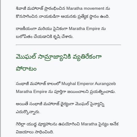
శివాజీ మహారాజ్ ప్రారంభించిన Maratha movement ను
కొనసాగించిన నాయకుడిగా ఆయనకు ప్రత్యేక స్థానం ఉంది.
రాజకీయంగా మరియు సైనికంగా Maratha Empire ను
బలోపేతం చేయడానికి కృషి చేశారు.
మొఘల్ సామ్రాజ్యానికి వ్యతిరేకంగా
పోరాటం
సంభాజీ మహారాజ్ కాలంలో Mughal Emperor Aurangzeb
Maratha Empire ను పూర్తిగా జయించాలని ప్రయత్నించాడు.
అయితే సంభాజీ మహారాజ్ ధైర్యంగా మొఘల్ సైన్యాన్ని
ఎదుర్కొన్నారు.
గెరిల్లా యుద్ధ వ్యూహాలను ఉపయోగించి Maratha సైన్యం అనేక
విజయాలు సాధించింది.