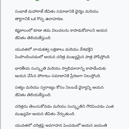
సంభాజీ మహారాజ్ జీవితం సమాజానికి ధైర్యం మరియు
త్యాగానికి ఒక గొప్ప ఉదాహరణ.
కష్టకాలంలో కూడా తమ విలువలను కాపాడుకోవాలని ఆయన
జీవితం తెలియజేస్తుంది.
యువతలో నాయకత్వ లక్షణాలు మరియు దేశభక్తిని
పెంపొందించడంలో ఆయన చరిత్ర ముఖ్యమైన పాత్ర పోషిస్తోంది.
భారతీయ సంస్కృతి మరియు స్వాభిమానాన్ని కాపాడేందుకు
ఆయన చేసిన పోరాటం సమాజానికి ప్రేరణగా నిలుస్తోంది.
సత్యం మరియు స్వరాజ్యం కోసం నిలబడే ధైర్యాన్ని ఆయన
జీవితం తెలియజేస్తుంది.
చరిత్రను తెలుసుకోవడం మరియు సంస్కృతిని గౌరవించడం ఎంత
ముఖ్యమో ఆయన జీవితం నేర్పుతుంది.
యువతలో చరిత్రపై అవగాహన పెంచడంలో ఆయన జయంతి