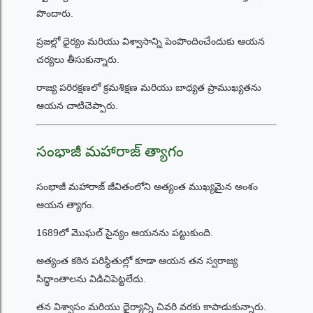
పొందారు.
ప్రజల్లో ధైర్యం మరియు విశ్వాసాన్ని పెంపొందించేందుకు ఆయన
చర్యలు తీసుకున్నారు.
రాజ్య పరిరక్షణలో క్రమశిక్షణ మరియు బాధ్యత ప్రాముఖ్యతను
ఆయన చాటిచెప్పారు.
సంభాజీ మహారాజ్ త్యాగం
సంభాజీ మహారాజ్ జీవితంలోని అత్యంత ముఖ్యమైన అంశం
ఆయన త్యాగం.
1689లో మొఘల్ సైన్యం ఆయనను పట్టుకుంది.
అత్యంత కఠిన పరిస్థితుల్లో కూడా ఆయన తన స్వరాజ్య
సిద్ధాంతాలను విడిచిపెట్టలేదు.
తన విశ్వాసం మరియు ధైర్యాన్ని చివరి వరకు కాపాడుకున్నారు.