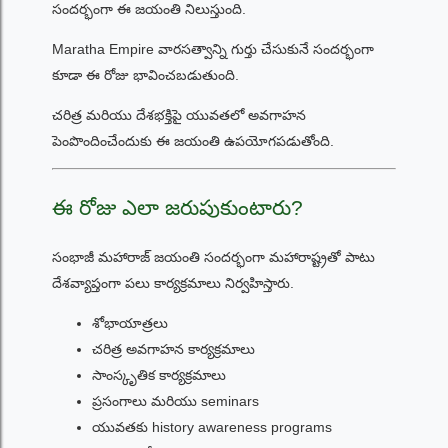
సందర్భంగా ఈ జయంతి నిలుస్తుంది.
Maratha Empire వారసత్వాన్ని గుర్తు చేసుకునే సందర్భంగా
కూడా ఈ రోజు భావించబడుతుంది.
చరిత్ర మరియు దేశభక్తిపై యువతలో అవగాహన
పెంపొందించేందుకు ఈ జయంతి ఉపయోగపడుతోంది.
ఈ రోజు ఎలా జరుపుకుంటారు?
సంభాజీ మహారాజ్ జయంతి సందర్భంగా మహారాష్ట్రతో పాటు
దేశవ్యాప్తంగా పలు కార్యక్రమాలు నిర్వహిస్తారు.
శోభాయాత్రలు
చరిత్ర అవగాహన కార్యక్రమాలు
సాంస్కృతిక కార్యక్రమాలు
ప్రసంగాలు మరియు seminars
యువతకు history awareness programs