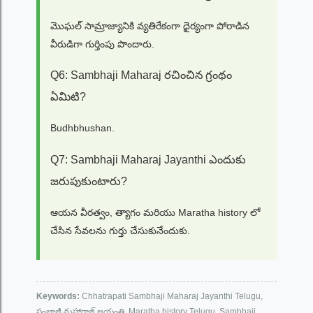
మొఘల్ సామ్రాజ్యానికి వ్యతిరేకంగా ధైర్యంగా పోరాడిన
వీరుడిగా గుర్తింపు పొందారు.
Q6: Sambhaji Maharaj రచించిన గ్రంథం
ఏమిటి?
Budhbhushan.
Q7: Sambhaji Maharaj Jayanthi ఎందుకు
జరుపుకుంటారు?
ఆయన వీరత్వం, త్యాగం మరియు Maratha history లో
చేసిన సేవలను గుర్తు చేసుకునేందుకు.
Keywords:
Chhatrapati Sambhaji Maharaj Jayanthi Telugu,
సంభాజీ మహారాజ్ జయంతి, Maratha history Telugu, Sambhaji