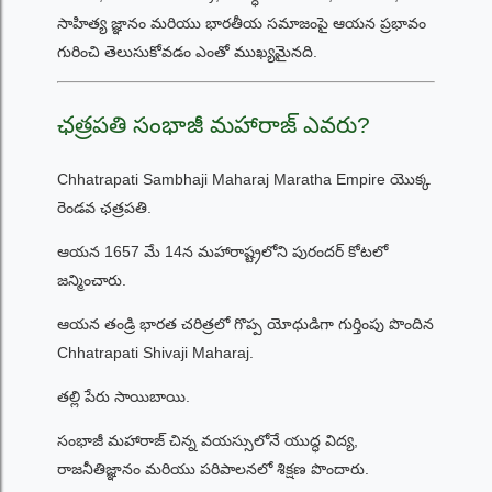
సాహిత్య జ్ఞానం మరియు భారతీయ సమాజంపై ఆయన ప్రభావం
గురించి తెలుసుకోవడం ఎంతో ముఖ్యమైనది.
ఛత్రపతి సంభాజీ మహారాజ్ ఎవరు?
Chhatrapati Sambhaji Maharaj Maratha Empire యొక్క
రెండవ ఛత్రపతి.
ఆయన 1657 మే 14న మహారాష్ట్రలోని పురందర్ కోటలో
జన్మించారు.
ఆయన తండ్రి భారత చరిత్రలో గొప్ప యోధుడిగా గుర్తింపు పొందిన
Chhatrapati Shivaji Maharaj.
తల్లి పేరు సాయిబాయి.
సంభాజీ మహారాజ్ చిన్న వయస్సులోనే యుద్ధ విద్య,
రాజనీతిజ్ఞానం మరియు పరిపాలనలో శిక్షణ పొందారు.