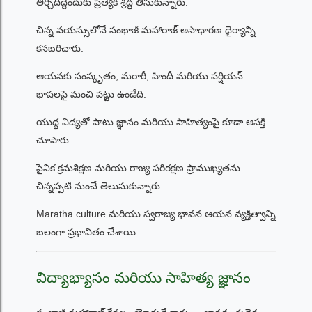
తీర్చిదిద్దేందుకు ప్రత్యేక శ్రద్ధ తీసుకున్నారు.
చిన్న వయస్సులోనే సంభాజీ మహారాజ్ అసాధారణ ధైర్యాన్ని
కనబరిచారు.
ఆయనకు సంస్కృతం, మరాఠీ, హిందీ మరియు పర్షియన్
భాషలపై మంచి పట్టు ఉండేది.
యుద్ధ విద్యతో పాటు జ్ఞానం మరియు సాహిత్యంపై కూడా ఆసక్తి
చూపారు.
సైనిక క్రమశిక్షణ మరియు రాజ్య పరిరక్షణ ప్రాముఖ్యతను
చిన్నప్పటి నుంచే తెలుసుకున్నారు.
Maratha culture మరియు స్వరాజ్య భావన ఆయన వ్యక్తిత్వాన్ని
బలంగా ప్రభావితం చేశాయి.
విద్యాభ్యాసం మరియు సాహిత్య జ్ఞానం