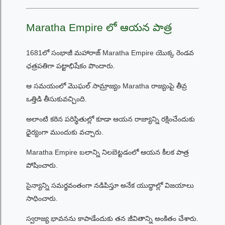
Maratha Empire లో ఆయన పాత్ర
1681లో సంభాజీ మహారాజ్ Maratha Empire యొక్క రెండవ
ఛత్రపతిగా పట్టాభిషేకం పొందారు.
ఆ సమయంలో మొఘల్ సామ్రాజ్యం Maratha రాజ్యంపై తీవ్ర
ఒత్తిడి తీసుకువచ్చింది.
అలాంటి కఠిన పరిస్థితుల్లో కూడా ఆయన రాజ్యాన్ని రక్షించేందుకు
ధైర్యంగా ముందుకు వచ్చారు.
Maratha Empire బలాన్ని నిలబెట్టడంలో ఆయన కీలక పాత్ర
పోషించారు.
సైన్యాన్ని సమర్థవంతంగా నడిపిస్తూ అనేక యుద్ధాల్లో విజయాలు
సాధించారు.
స్వరాజ్య భావనను కాపాడేందుకు తన జీవితాన్ని అంకితం చేశారు.