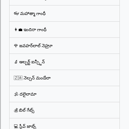
👓 మహాత్మా గాంధీ
👩‍💼 ఇందిరా గాంధీ
🌹 జవహర్‌లాల్ నెహ్రూ
🔬 ఆల్బర్ట్ ఐన్స్టీన్
🇿🇦 నెల్సన్ మండేలా
🕉️ దలైలామా
💰 బిల్ గేట్స్
💻 స్టీవ్ జాబ్స్