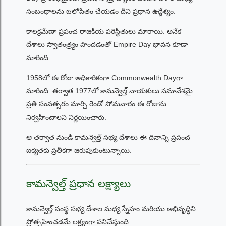
సంబంధాలను బలోపేతం చేయడం దీని ప్రధాన ఉద్దేశ్యం.
కాలక్రమేణా ప్రపంచ రాజకీయ పరిస్థితులు మారాయి. అనేక
దేశాలు స్వాతంత్ర్యం పొందడంతో Empire Day భావన కూడా
మారింది.
1958లో ఈ రోజు అధికారికంగా Commonwealth Dayగా
మారింది. తర్వాత 1977లో కామన్వెల్త్ నాయకులు సమావేశమై
ప్రతి సంవత్సరం మార్చి రెండో సోమవారం ఈ రోజును
నిర్వహించాలని నిర్ణయించారు.
ఆ తర్వాత నుండి కామన్వెల్త్ సభ్య దేశాలు ఈ దినాన్ని ప్రపంచ
ఐక్యతకు ప్రతీకగా జరుపుకుంటున్నాయి.
కామన్వెల్త్ ప్రధాన లక్ష్యాలు
కామన్వెల్త్ సంస్థ సభ్య దేశాల మధ్య స్నేహం మరియు అభివృద్ధిని
ప్రోత్సహించడమే లక్ష్యంగా పనిచేస్తుంది.