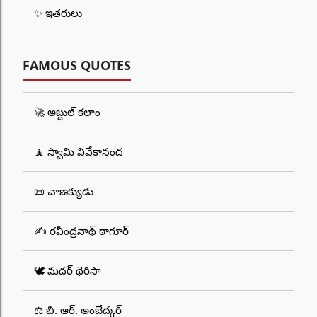
✨ ఇతరులు
FAMOUS QUOTES
🚀 అబ్దుల్ కలాం
🧘 స్వామి వివేకానంద
📜 చాణక్యుడు
✍️ రవీంద్రనాథ్ ఠాగూర్
🕊️ మదర్ థెరిసా
⚖️ బి. ఆర్. అంబేద్కర్