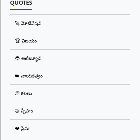
QUOTES
🚀 మోటివేషన్
🏆 విజయం
😎 అటిట్యూడ్
👑 నాయకత్వం
💭 కలలు
🤝 స్నేహం
❤️ ప్రేమ