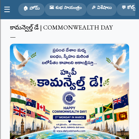
Skip to main content
🌇 శుభ సాయంత్రం
🎉 విశేషాలు
💬 కోట్స్
☰
🏠 హోమ్
కామన్వెల్త్ డే | COMMONWEALTH DAY