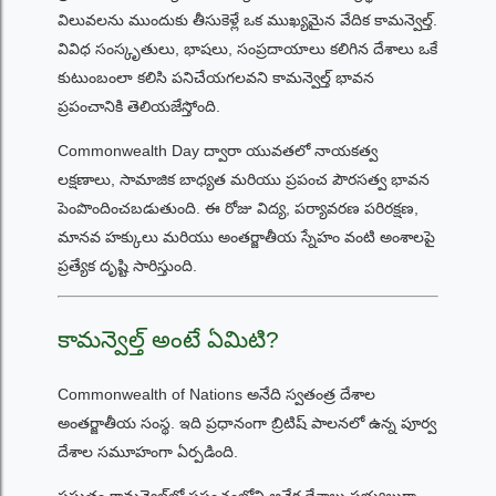
విలువలను ముందుకు తీసుకెళ్లే ఒక ముఖ్యమైన వేదిక కామన్వెల్త్.
వివిధ సంస్కృతులు, భాషలు, సంప్రదాయాలు కలిగిన దేశాలు ఒకే
కుటుంబంలా కలిసి పనిచేయగలవని కామన్వెల్త్ భావన
ప్రపంచానికి తెలియజేస్తోంది.
Commonwealth Day ద్వారా యువతలో నాయకత్వ
లక్షణాలు, సామాజిక బాధ్యత మరియు ప్రపంచ పౌరసత్వ భావన
పెంపొందించబడుతుంది. ఈ రోజు విద్య, పర్యావరణ పరిరక్షణ,
మానవ హక్కులు మరియు అంతర్జాతీయ స్నేహం వంటి అంశాలపై
ప్రత్యేక దృష్టి సారిస్తుంది.
కామన్వెల్త్ అంటే ఏమిటి?
Commonwealth of Nations అనేది స్వతంత్ర దేశాల
అంతర్జాతీయ సంస్థ. ఇది ప్రధానంగా బ్రిటిష్ పాలనలో ఉన్న పూర్వ
దేశాల సమూహంగా ఏర్పడింది.