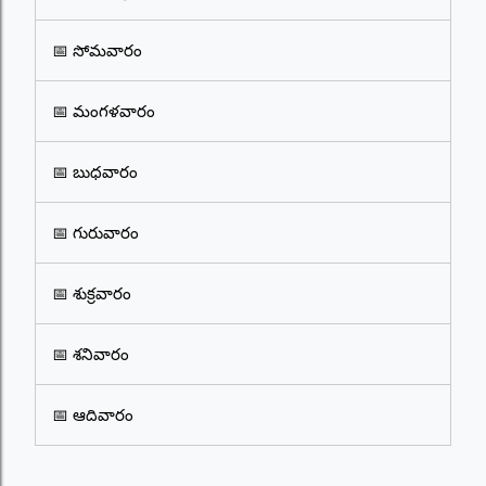
📅 సోమవారం
📅 మంగళవారం
📅 బుధవారం
📅 గురువారం
📅 శుక్రవారం
📅 శనివారం
📅 ఆదివారం