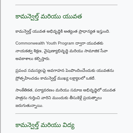
కామన్వెల్త్ మరియు యువత
కామన్వెల్త్ యువత అభివృద్ధికి అత్యంత ప్రాధాన్యత ఇస్తుంది.
Commonwealth Youth Program ద్వారా యువతకు
నాయకత్వ శిక్షణ, నైపుణ్యాభివృద్ధి మరియు సామాజిక సేవా
అవకాశాలు కల్పిస్తారు.
ప్రపంచ సమస్యలపై అవగాహన పెంపొందించేందుకు యువతను
ప్రోత్సహించడం కామన్వెల్త్ ముఖ్య లక్ష్యాలలో ఒకటి.
సాంకేతికత, పర్యావరణం మరియు సమాజ అభివృద్ధిలో యువత
పాత్రను గుర్తించి వారిని ముందుకు తీసుకెళ్లే ప్రయత్నాలు
జరుగుతున్నాయి.
కామన్వెల్త్ మరియు విద్య