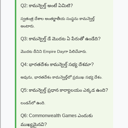
Q2: కామన్వెల్త్ అంటే ఏమిటి?
స్వతంత్ర దేశాల అంతర్జాతీయ సంస్థను కామన్వెల్త్
అంటారు.
Q3: కామన్వెల్త్ డే మొదట ఏ పేరుతో ఉండేది?
మొదట దీనిని Empire Dayగా పిలిచేవారు.
Q4: భారతదేశం కామన్వెల్త్ సభ్య దేశమా?
అవును, భారతదేశం కామన్వెల్త్‌లో ప్రముఖ సభ్య దేశం.
Q5: కామన్వెల్త్ ప్రధాన కార్యాలయం ఎక్కడ ఉంది?
లండన్‌లో ఉంది.
Q6: Commonwealth Games ఎందుకు
ముఖ్యమైనవి?