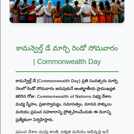
కామన్వెల్త్ డే మార్చి రెండో సోమవారం
| Commonwealth Day
కామన్వెల్త్ డే (Commonwealth Day) ప్రతి సంవత్సరం మార్చి
నెలలో రెండో సోమవారం జరుపుకునే అంతర్జాతీయ ప్రాముఖ్యత
కలిగిన రోజు. Commonwealth of Nations సభ్య దేశాల
మధ్య స్నేహం, ప్రజాస్వామ్యం, సమానత్వం, మానవ హక్కులు
మరియు ప్రపంచ సహకారాన్ని ప్రోత్సహించేందుకు ఈ దినాన్ని
ప్రత్యేకంగా నిర్వహిస్తారు.
ప్రపంచ దేశాల మధ్య శాంతి, ఐక్యత మరియు అభివృద్ధి అనే