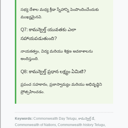
సభ్య దేశాల మధ్య క్రీడా స్నేహాన్ని పెంపొందించేందుకు
ముఖ్యమైనవి.
Q7: కామన్వెల్త్ యువతకు ఎలా
సహాయపడుతుంది?
నాయకత్వం, విద్య మరియు శిక్షణ అవకాశాలను
అందిస్తుంది.
Q8: కామన్వెల్త్ ప్రధాన లక్ష్యం ఏమిటి?
ప్రపంచ సహకారం, ప్రజాస్వామ్యం మరియు అభివృద్ధిని
ప్రోత్సహించడం.
Keywords:
Commonwealth Day Telugu, కామన్వెల్త్ డే,
Commonwealth of Nations, Commonwealth history Telugu,