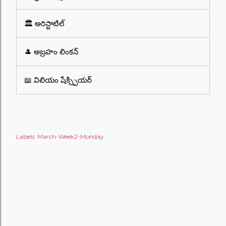
🏛️ అరిస్టాటిల్
🎩 అబ్రహం లింకన్
📖 విలియం షేక్స్పియర్
Labels:
March-Week2-Monday