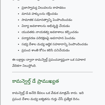
ప్రజాస్వామ్య విలువలను కాపాడటం
మానవ హక్కులను రక్షించడం
సామాజిక సమానత్వాన్ని పెంపొందించడం
విద్యా అవకాశాలను అభివృద్ధి చేయడం
యువతకు నాయకత్వ అవకాశాలు కల్పించడం
పర్యావరణ పరిరక్షణపై అవగాహన పెంచడం
సభ్య దేశాల మధ్య ఆర్థిక సహకారాన్ని పెంపొందించడం
ప్రపంచ శాంతి కోసం కలిసి పనిచేయడం
ఈ లక్ష్యాల ద్వారా కామన్వెల్త్ ప్రపంచవ్యాప్తంగా ఒక సహకార
వేదికగా నిలుస్తోంది.
కామన్వెల్త్ డే ప్రాముఖ్యత
కామన్వెల్త్ డే అనేది కేవలం ఒక వేడుక మాత్రమే కాదు. ఇది
ప్రపంచ దేశాల మధ్య ఐక్యతను గుర్తు చేసే ప్రత్యేక దినం.