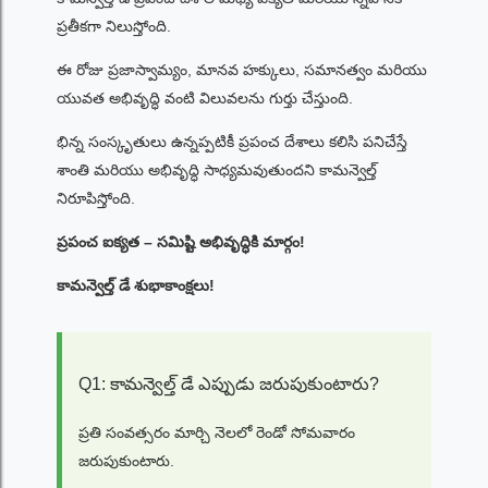
ప్రతీకగా నిలుస్తోంది.
ఈ రోజు ప్రజాస్వామ్యం, మానవ హక్కులు, సమానత్వం మరియు
యువత అభివృద్ధి వంటి విలువలను గుర్తు చేస్తుంది.
భిన్న సంస్కృతులు ఉన్నప్పటికీ ప్రపంచ దేశాలు కలిసి పనిచేస్తే
శాంతి మరియు అభివృద్ధి సాధ్యమవుతుందని కామన్వెల్త్
నిరూపిస్తోంది.
ప్రపంచ ఐక్యత – సమిష్టి అభివృద్ధికి మార్గం!
కామన్వెల్త్ డే శుభాకాంక్షలు!
Q1: కామన్వెల్త్ డే ఎప్పుడు జరుపుకుంటారు?
ప్రతి సంవత్సరం మార్చి నెలలో రెండో సోమవారం
జరుపుకుంటారు.