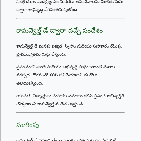
సభ్య దేశాల మధ్య జ్ఞానం మరియు అనుభవాలను పంచుకోవడం
ద్వారా అభివృద్ధి వేగవంతమవుతోంది.
కామన్వెల్త్ డే ద్వారా వచ్చే సందేశం
కామన్వెల్త్ డే మనకు ఐక్యత, స్నేహం మరియు సహకారం యొక్క
ప్రాముఖ్యతను గుర్తు చేస్తుంది.
ప్రపంచంలో శాంతి మరియు అభివృద్ధి సాధించాలంటే దేశాలు
పరస్పరం గౌరవంతో కలిసి పనిచేయాలని ఈ రోజు
తెలియజేస్తుంది.
యువత, విద్యార్థులు మరియు సమాజం కలిసి ప్రపంచ అభివృద్ధికి
తోడ్పడాలని కామన్వెల్త్ సందేశం ఇస్తుంది.
ముగింపు
కామన్వెల్త్ డే ప్రపంచ దేశాల మధ్య ఐక్యత మరియు స్నేహానికి