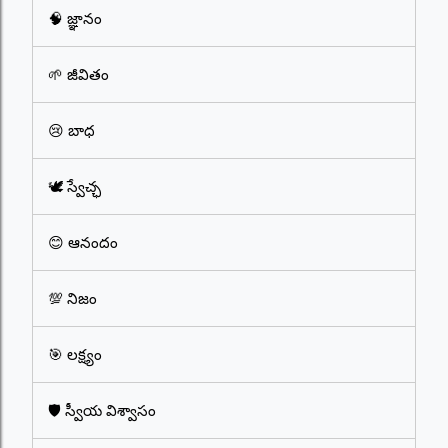
🧠 జ్ఞానం
🌱 జీవితం
😢 బాధ
🕊️ స్వేచ్ఛ
😊 ఆనందం
💯 నిజం
🎯 లక్ష్యం
🛡️ స్వీయ విశ్వాసం