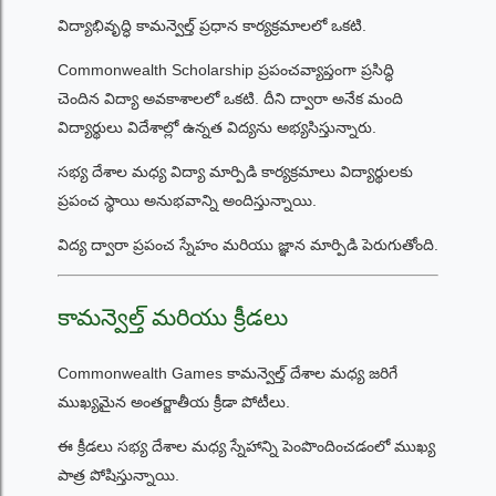
విద్యాభివృద్ధి కామన్వెల్త్ ప్రధాన కార్యక్రమాలలో ఒకటి.
Commonwealth Scholarship ప్రపంచవ్యాప్తంగా ప్రసిద్ధి
చెందిన విద్యా అవకాశాలలో ఒకటి. దీని ద్వారా అనేక మంది
విద్యార్థులు విదేశాల్లో ఉన్నత విద్యను అభ్యసిస్తున్నారు.
సభ్య దేశాల మధ్య విద్యా మార్పిడి కార్యక్రమాలు విద్యార్థులకు
ప్రపంచ స్థాయి అనుభవాన్ని అందిస్తున్నాయి.
విద్య ద్వారా ప్రపంచ స్నేహం మరియు జ్ఞాన మార్పిడి పెరుగుతోంది.
కామన్వెల్త్ మరియు క్రీడలు
Commonwealth Games కామన్వెల్త్ దేశాల మధ్య జరిగే
ముఖ్యమైన అంతర్జాతీయ క్రీడా పోటీలు.
ఈ క్రీడలు సభ్య దేశాల మధ్య స్నేహాన్ని పెంపొందించడంలో ముఖ్య
పాత్ర పోషిస్తున్నాయి.