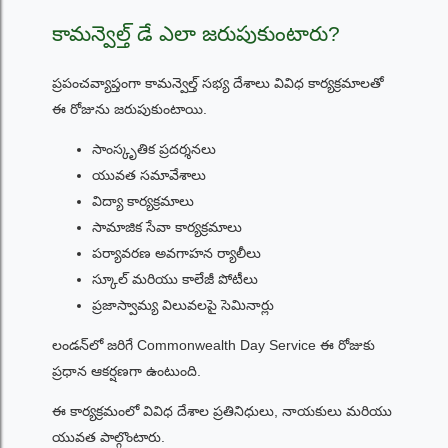
కామన్వెల్త్ డే ఎలా జరుపుకుంటారు?
ప్రపంచవ్యాప్తంగా కామన్వెల్త్ సభ్య దేశాలు వివిధ కార్యక్రమాలతో
ఈ రోజును జరుపుకుంటాయి.
సాంస్కృతిక ప్రదర్శనలు
యువత సమావేశాలు
విద్యా కార్యక్రమాలు
సామాజిక సేవా కార్యక్రమాలు
పర్యావరణ అవగాహన ర్యాలీలు
స్కూల్ మరియు కాలేజీ పోటీలు
ప్రజాస్వామ్య విలువలపై సెమినార్లు
లండన్‌లో జరిగే Commonwealth Day Service ఈ రోజుకు
ప్రధాన ఆకర్షణగా ఉంటుంది.
ఈ కార్యక్రమంలో వివిధ దేశాల ప్రతినిధులు, నాయకులు మరియు
యువత పాల్గొంటారు.