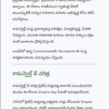
ప్రస్తుతం కామన్వెల్త్‌లో ప్రపంచంలోని అనేక దేశాలు సభ్యులుగా
ఉన్నాయి. ఈ దేశాలు రాజకీయంగా స్వతంత్ర దేశాలే
అయినప్పటికీ పరస్పర సహకారం మరియు అభివృద్ధి కోసం కలిసి
పనిచేస్తాయి.
కామన్వెల్త్ సంస్థ ప్రజాస్వామ్య పరిరక్షణ, విద్యాభివృద్ధి, పేదరిక
నిర్మూలన, యువత సాధికారత మరియు మానవ హక్కుల రక్షణ
వంటి అంశాలను ప్రోత్సహిస్తుంది.
లండన్‌లో ఉన్న Commonwealth Secretariat ఈ సంస్థ
కార్యకలాపాలను సమన్వయం చేస్తుంది.
కామన్వెల్త్ డే చరిత్ర
కామన్వెల్త్ డే చరిత్ర బ్రిటిష్ సామ్రాజ్య కాలానికి సంబంధించినది.
మొదట ఈ రోజును Empire Day పేరుతో జరుపుకునేవారు.
1902లో బ్రిటిష్ సామ్రాజ్య ఐక్యతను గుర్తు చేసేందుకు Empire
Day ప్రారంభమైంది. బ్రిటిష్ సామ్రాజ్యానికి చెందిన దేశాల మధ్య