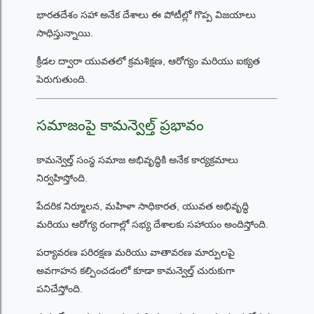
భారతదేశం సహా అనేక దేశాలు ఈ పోటీల్లో గొప్ప విజయాలు
సాధిస్తున్నాయి.
క్రీడల ద్వారా యువతలో క్రమశిక్షణ, ఆరోగ్యం మరియు ఐక్యత
పెరుగుతుంది.
సమాజంపై కామన్వెల్త్ ప్రభావం
కామన్వెల్త్ సంస్థ సమాజ అభివృద్ధికి అనేక కార్యక్రమాలు
నిర్వహిస్తోంది.
పేదరిక నిర్మూలన, మహిళా సాధికారత, యువత అభివృద్ధి
మరియు ఆరోగ్య రంగాల్లో సభ్య దేశాలకు సహాయం అందిస్తోంది.
పర్యావరణ పరిరక్షణ మరియు వాతావరణ మార్పులపై
అవగాహన కల్పించడంలో కూడా కామన్వెల్త్ చురుకుగా
పనిచేస్తోంది.