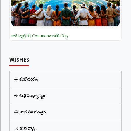
కామన్వెల్త్ డే | Commonwealth Day
WISHES
☀️ శుభోదయం
☕ శుభ మధ్యాన్నం
🌅 శుభ సాయంత్రం
🌙 శుభ రాత్రి