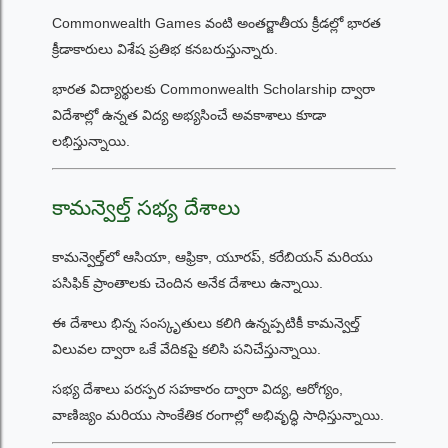
Commonwealth Games వంటి అంతర్జాతీయ క్రీడల్లో భారత
క్రీడాకారులు విశేష ప్రతిభ కనబరుస్తున్నారు.
భారత విద్యార్థులకు Commonwealth Scholarship ద్వారా
విదేశాల్లో ఉన్నత విద్య అభ్యసించే అవకాశాలు కూడా
లభిస్తున్నాయి.
కామన్వెల్త్ సభ్య దేశాలు
కామన్వెల్త్‌లో ఆసియా, ఆఫ్రికా, యూరప్, కరేబియన్ మరియు
పసిఫిక్ ప్రాంతాలకు చెందిన అనేక దేశాలు ఉన్నాయి.
ఈ దేశాలు భిన్న సంస్కృతులు కలిగి ఉన్నప్పటికీ కామన్వెల్త్
విలువల ద్వారా ఒకే వేదికపై కలిసి పనిచేస్తున్నాయి.
సభ్య దేశాలు పరస్పర సహకారం ద్వారా విద్య, ఆరోగ్యం,
వాణిజ్యం మరియు సాంకేతిక రంగాల్లో అభివృద్ధి సాధిస్తున్నాయి.