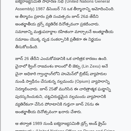
ఐక్యరాజ్యసమితి సాధారణ సభ (United Nations General
Assembly) 1987 డిసెంబర్ 7న ఒక తీర్మానాన్ని ఆమోదించింది.
ఆ తీర్మానం ప్రకారం ప్రతి సంవత్సరం జూన్ 26వ తేదీని
అంతర్జాతీయ డ్రగ్స్ వ్యతిరేక దినోత్సవంగా ప్రకటించారు.
సమాజాన్ని మత్తుపదార్థాల రహితంగా మార్చాలనే అంతర్జాతీయ
సమాజం యొక్క దృఢ సంకల్పానికి ప్రతీకగా ఈ నిర్ణయం
తీసుకోబడింది.
జూన్ 26 తేదీని ఎంచుకోవడానికి ఒక చారిత్రక కారణం ఉంది.
చైనాలో క్వింగ్ రాజవంశం కాలంలో లీ జెక్సు (Lin Zexu) అనే
చైనా అధికారి గ్వాంగ్డాంగ్‌లోని హుమెన్‌లో బ్రిటీష్ వ్యాపారుల
నుండి స్వాధీనం చేసుకున్న నల్లమందు (Opium) వ్యాపారాన్ని
నిర్మూలించారు. జూన్ 25తో ముగిసిన ఈ చారిత్రాత్మక ఘట్టాన్ని
పురస్కరించుకుని, చట్టవిరుద్ధమైన నల్లమందు వ్యాపారానికి
వ్యతిరేకంగా చేసిన పోరాటానికి గుర్తుగా జూన్ 26ను ఈ
అంతర్జాతీయ దినోత్సవంగా ఖరారు చేశారు.
ఆ తర్వాత 1989 నుండి ఐక్యరాజ్యసమితి డ్రగ్స్ అండ్ క్రైమ్
కార్యాలయం (United Nations Office on Drugs and Crime