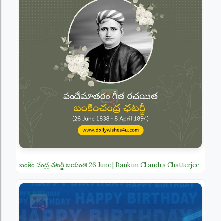
బంకిం చంద్ర చటర్జీ జయంతి 26 June | Bankim Chandra Chatterjee