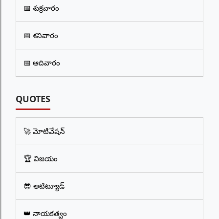
📅 శుక్రవారం
📅 శనివారం
📅 ఆదివారం
QUOTES
🚀 మోటివేషన్
🏆 విజయం
😎 అటిట్యూడ్
👑 నాయకత్వం