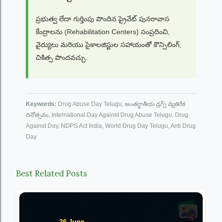
ప్రభుత్వ లేదా గుర్తింపు పొందిన ప్రైవేట్ పునరావాస
కేంద్రాలను (Rehabilitation Centers) సంప్రదించి,
వైద్యులు మరియు సైకాలజిస్టుల సహాయంతో కౌన్సిలింగ్,
చికిత్స పొందవచ్చు.
Keywords:
Drug Abuse Day Telugu, అంతర్జాతీయ డ్రగ్స్ వ్యతిరేక
దినోత్సవం, International Day Against Drug Abuse Telugu, Drug
Against Day, NDPS Act India, World Drug Day Telugu, Anti Drug
Day
Best Related Posts