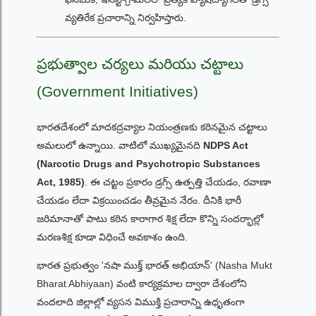
వ్యతిరేక ప్రచారాన్ని నిర్వహిస్తారు.
ప్రభుత్వాల చర్యలు మరియు చట్టాలు
(Government Initiatives)
భారతదేశంలో మాదకద్రవ్యాల నియంత్రణకు కఠినమైన చట్టాలు
అమలులో ఉన్నాయి. వాటిలో ముఖ్యమైనది
NDPS Act
(Narcotic Drugs and Psychotropic Substances
Act, 1985)
. ఈ చట్టం ప్రకారం డ్రగ్స్ ఉత్పత్తి చేయడం, రవాణా
చేయడం లేదా విక్రయించడం తీవ్రమైన నేరం. దీనికి భారీ
జరిమానాతో పాటు కఠిన కారాగార శిక్ష లేదా కొన్ని సందర్భాల్లో
మరణశిక్ష కూడా విధించే అవకాశం ఉంది.
భారత ప్రభుత్వం 'నషా ముక్త్ భారత్ అభియాన్' (Nasha Mukt
Bharat Abhiyaan) వంటి కార్యక్రమాల ద్వారా దేశంలోని
వందలాది జిల్లాల్లో వ్యసన విముక్తి ప్రచారాన్ని ఉధృతంగా