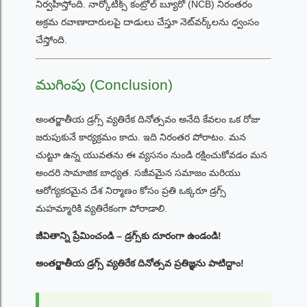
నిర్వహిస్తోంది. నార్కోటిక్స్ కంట్రోల్ బ్యూరో (NCB) నిరంతరం
అక్రమ రవాణాదారులపై దాడులు చేస్తూ నెట్‌వర్క్‌లను ధ్వంసం
చేస్తోంది.
ముగింపు (Conclusion)
అంతర్జాతీయ డ్రగ్స్ వ్యతిరేక దినోత్సవం అనేది కేవలం ఒక రోజు
జరుపుకునే కార్యక్రమం కాదు. ఇది నిరంతర పోరాటం. మన
చుట్టూ ఉన్న యువతను ఈ వ్యసనం నుండి రక్షించుకోవడం మన
అందరి సామాజిక బాధ్యత. సజీవమైన సమాజం మరియు
ఆరోగ్యకరమైన దేశ నిర్మాణం కోసం ప్రతి ఒక్కరూ డ్రగ్స్
మహమ్మారికి వ్యతిరేకంగా పోరాడాలి.
జీవితాన్ని ప్రేమించండి – డ్రగ్స్‌కు దూరంగా ఉండండి!
అంతర్జాతీయ డ్రగ్స్ వ్యతిరేక దినోత్సవ ప్రతిజ్ఞను పాటిద్దాం!