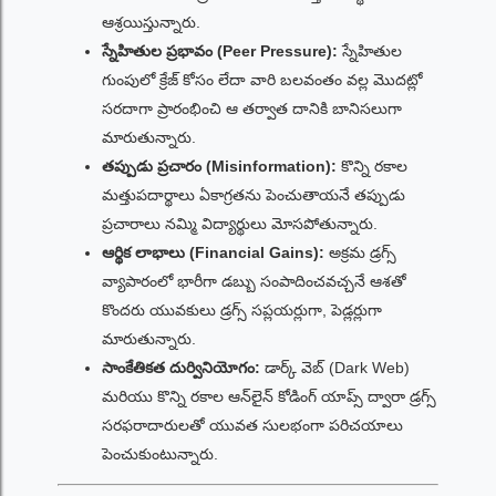
ఆశ్రయిస్తున్నారు.
స్నేహితుల ప్రభావం (Peer Pressure):
స్నేహితుల
గుంపులో క్రేజ్ కోసం లేదా వారి బలవంతం వల్ల మొదట్లో
సరదాగా ప్రారంభించి ఆ తర్వాత దానికి బానిసలుగా
మారుతున్నారు.
తప్పుడు ప్రచారం (Misinformation):
కొన్ని రకాల
మత్తుపదార్థాలు ఏకాగ్రతను పెంచుతాయనే తప్పుడు
ప్రచారాలు నమ్మి విద్యార్థులు మోసపోతున్నారు.
ఆర్థిక లాభాలు (Financial Gains):
అక్రమ డ్రగ్స్
వ్యాపారంలో భారీగా డబ్బు సంపాదించవచ్చనే ఆశతో
కొందరు యువకులు డ్రగ్స్ సప్లయర్లుగా, పెడ్లర్లుగా
మారుతున్నారు.
సాంకేతికత దుర్వినియోగం:
డార్క్ వెబ్ (Dark Web)
మరియు కొన్ని రకాల ఆన్‌లైన్ కోడింగ్ యాప్స్ ద్వారా డ్రగ్స్
సరఫరాదారులతో యువత సులభంగా పరిచయాలు
పెంచుకుంటున్నారు.