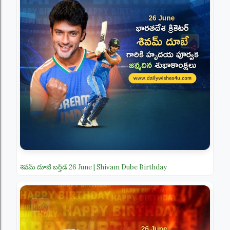
శివమ్ దూబే బర్త్‌డే 26 June | Shivam Dube Birthday