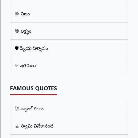
💯 నిజం
🎯 లక్ష్యం
🛡️ స్వీయ విశ్వాసం
✨ ఇతరులు
FAMOUS QUOTES
🚀 అబ్దుల్ కలాం
🧘 స్వామి వివేకానంద