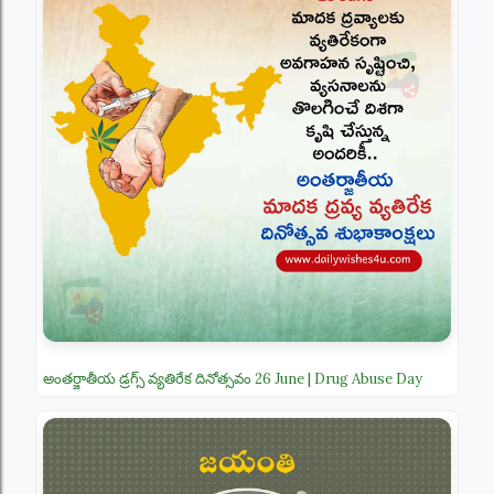
అంతర్జాతీయ డ్రగ్స్ వ్యతిరేక దినోత్సవం 26 June | Drug Abuse Day