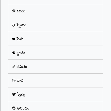
💭 కలలు
🤝 స్నేహం
❤️ ప్రేమ
🧠 జ్ఞానం
🌱 జీవితం
😢 బాధ
🕊️ స్వేచ్ఛ
😊 ఆనందం