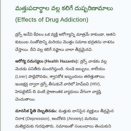
మత్తుపదార్థాల వల్ల కలిగే దుష్పరిణామాలు
(Effects of Drug Addiction)
డ్రగ్స్ అనేవి కేవలం ఒక వ్యక్తి ఆరోగ్యాన్ని మాత్రమే కాకుండా, అతని
కుటుంబ సంతోషాన్ని మరియు మొత్తం సమాజ భద్రతను నాశనం
చేస్తాయి. దీని వల్ల కలిగే నష్టాలు చాలా తీవ్రమైనవి.
ఆరోగ్య సమస్యలు (Health Hazards):
డ్రగ్స్ వాడకం వల్ల
మెదడు పనితీరు మందగిస్తుంది. గుండె జబ్బులు, కాలేయం
(Liver) పాడైపోవడం, శ్వాసకోశ ఇబ్బందులు తలెత్తుతాయి.
ఇంజక్షన్ల ద్వారా డ్రగ్స్ తీసుకునే వారిలో హెచ్‌ఐవి (HIV),
హెపటైటిస్ బి వంటి ప్రాణాంతక వ్యాధులు వేగంగా వ్యాప్తి
చెందుతాయి.
మానసిక స్థితి దెబ్బతినడం:
మత్తుకు బానిసైన వ్యక్తులు తీవ్రమైన
నిరాశ (Depression), ఆందోళన (Anxiety) మరియు
మతిభ్రమకు గురవుతారు. సమాజంతో సంబంధాలు తెంచుకుని