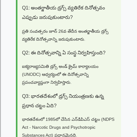
Q1: అంతర్జాతీయ డ్రగ్స్ వ్యతిరేక దినోత్సవం
ఎప్పుడు జరుపుకుంటారు?
ప్రతి సంవత్సరం జూన్ 26వ తేదీన అంతర్జాతీయ డ్రగ్స్
వ్యతిరేక దినోత్సవాన్ని జరుపుకుంటారు.
Q2: ఈ దినోత్సవాన్ని ఏ సంస్థ నిర్వహిస్తుంది?
ఐక్యరాజ్యసమితి డ్రగ్స్ అండ్ క్రైమ్ కార్యాలయం
(UNODC) ఆధ్వర్యంలో ఈ దినోత్సవాన్ని
ప్రపంచవ్యాప్తంగా నిర్వహిస్తారు.
Q3: భారతదేశంలో డ్రగ్స్ నియంత్రణకు ఉన్న
ప్రధాన చట్టం ఏది?
భారతదేశంలో 1985లో చేసిన ఎన్‌డిపిఎస్ చట్టం (NDPS
Act - Narcotic Drugs and Psychotropic
Substances Act) ప్రధానమైనది.