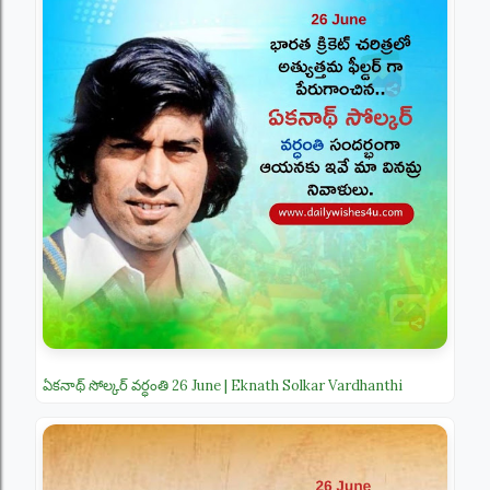
ఏకనాథ్ సోల్కర్ వర్ధంతి 26 June | Eknath Solkar Vardhanthi