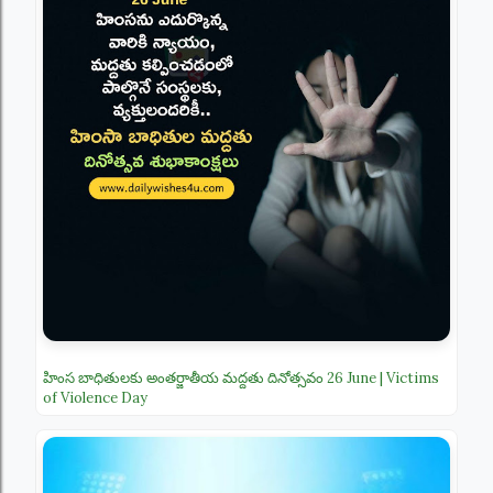
హింస బాధితులకు అంతర్జాతీయ మద్దతు దినోత్సవం 26 June | Victims
of Violence Day