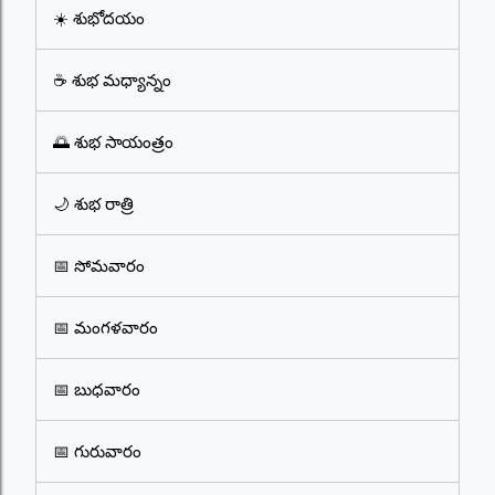
☀️ శుభోదయం
☕ శుభ మధ్యాన్నం
🌅 శుభ సాయంత్రం
🌙 శుభ రాత్రి
📅 సోమవారం
📅 మంగళవారం
📅 బుధవారం
📅 గురువారం