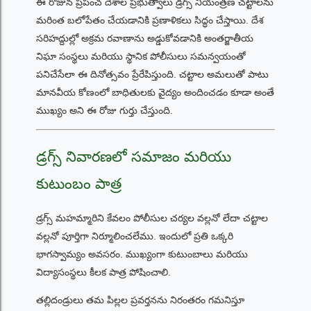
ఈ రోజున ప్రపంచ దేశాల ప్రభుత్వాలు డ్రగ్స్ నియంత్రణ చట్టాలను
మరింత బలోపేతం చేయడానికి ప్రణాళికలు సిద్ధం చేస్తాయి. దేశ
సరిహద్దుల్లో అక్రమ రవాణాను అడ్డుకోవడానికి అంతర్జాతీయ
నిఘా సంస్థలు మరియు స్థానిక పోలీసులు సమన్వయంతో
పనిచేసేలా ఈ దినోత్సవం ప్రేరేపిస్తుంది. చట్టాల అమలుతో పాటు
మానవీయ కోణంలో బాధితులకు వైద్యం అందించడం కూడా అంతే
ముఖ్యం అని ఈ రోజు గుర్తు చేస్తుంది.
డ్రగ్స్ నివారణలో సమాజం మరియు
కుటుంబం పాత్ర
డ్రగ్స్ మహమ్మారిని కేవలం పోలీసుల చర్యల వల్లనో లేదా చట్టాల
వల్లనో పూర్తిగా నిర్మూలించలేము. ఇందులో ప్రతి ఒక్కరి
భాగస్వామ్యం అవసరం. ముఖ్యంగా కుటుంబాలు మరియు
విద్యాసంస్థలు కీలక పాత్ర పోషించాలి.
తల్లిదండ్రులు తమ పిల్లల ప్రవర్తనను నిరంతరం గమనిస్తూ