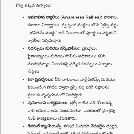
కొన్ని ఇక్కడ ఉన్నాయి:
అవగాహన ర్యాలీలు (Awareness Rallies):
పాఠశాల,
కళాశాల విద్యార్థులు, స్వచ్ఛంద సంస్థలు కలిసి "డ్రగ్స్ వద్దు
- జీవితమే ముద్దు" అనే నినాదాలతో ప్లకార్డులు పట్టుకుని
ర్యాలీలు నిర్వహిస్తారు.
సదస్సులు మరియు వర్క్‌షాప్‌లు:
వైద్యులు,
సైకాలజిస్టులు మరియు పోలీసు అధికారులు కలిసి
మాదకద్రవ్యాల నివారణపై ప్రత్యేక సదస్సులు ఏర్పాటు
చేస్తారు.
కళా ప్రదర్శనలు:
వీధి నాటకాలు, షార్ట్ ఫిలిమ్స్ మరియు
పెయింటింగ్ పోటీల ద్వారా డ్రగ్స్ వల్ల జరిగే నష్టాలను
ప్రజలకు దృశ్యరూపంలో వివరిస్తారు.
పునరావాస కార్యక్రమాలు:
డ్రగ్స్ బారిన పడి కోలుకున్న
వారి అనుభవాలను పంచుకుంటూ, ఇతరులలో ధైర్యాన్ని
నింపే కార్యక్రమాలు చేపడతారు.
డిజిటల్ క్యాంపెయిన్స్:
సోషల్ మీడియా వేదికలైన ట్విట్టర్,
ఫేస్‌బుక్, ఇన్‌స్టాగ్రామ్‌లలో ప్రత్యేక హ్యాష్‌ట్యాగ్‌లతో డ్రగ్స్