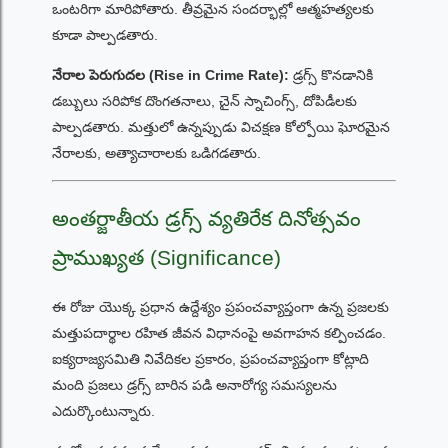
ఒంటరిగా మారిపోతారు. తీవ్రమైన సందర్భాల్లో ఆత్మహత్యలకు
కూడా పాల్పడతారు.
నేరాల పెరుగుదల (Rise in Crime Rate):
డ్రగ్స్ కొనడానికి
డబ్బులు సరిపోక దొంగతనాలు, చైన్ స్నాచింగ్స్, దోపిడీలకు
పాల్పడతారు. మత్తులో ఉన్నప్పుడు విచక్షణ కోల్పోయి ఘోరమైన
నేరాలకు, అత్యాచారాలకు ఒడిగడతారు.
అంతర్జాతీయ డ్రగ్స్ వ్యతిరేక దినోత్సవం
ప్రాముఖ్యత (Significance)
ఈ రోజు యొక్క ప్రధాన ఉద్దేశ్యం ప్రపంచవ్యాప్తంగా ఉన్న ప్రజలకు
మత్తుపదార్థాల రహిత జీవన విధానంపై అవగాహన కల్పించడం.
ఐక్యరాజ్యసమితి నివేదికల ప్రకారం, ప్రపంచవ్యాప్తంగా కోట్లాది
మంది ప్రజలు డ్రగ్స్ బారిన పడి అనారోగ్య సమస్యలను
ఎదుర్కొంటున్నారు.