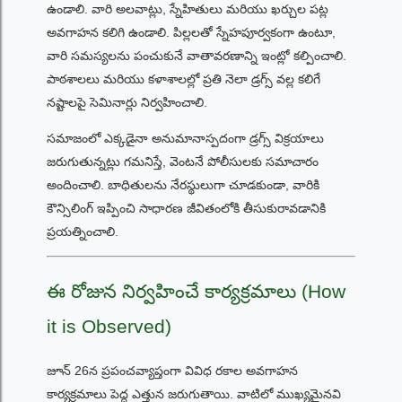
ఉండాలి. వారి అలవాట్లు, స్నేహితులు మరియు ఖర్చుల పట్ల
అవగాహన కలిగి ఉండాలి. పిల్లలతో స్నేహపూర్వకంగా ఉంటూ,
వారి సమస్యలను పంచుకునే వాతావరణాన్ని ఇంట్లో కల్పించాలి.
పాఠశాలలు మరియు కళాశాలల్లో ప్రతి నెలా డ్రగ్స్ వల్ల కలిగే
నష్టాలపై సెమినార్లు నిర్వహించాలి.
సమాజంలో ఎక్కడైనా అనుమానాస్పదంగా డ్రగ్స్ విక్రయాలు
జరుగుతున్నట్లు గమనిస్తే, వెంటనే పోలీసులకు సమాచారం
అందించాలి. బాధితులను నేరస్థులుగా చూడకుండా, వారికి
కౌన్సిలింగ్ ఇప్పించి సాధారణ జీవితంలోకి తీసుకురావడానికి
ప్రయత్నించాలి.
ఈ రోజున నిర్వహించే కార్యక్రమాలు (How
it is Observed)
జూన్ 26న ప్రపంచవ్యాప్తంగా వివిధ రకాల అవగాహన
కార్యక్రమాలు పెద్ద ఎత్తున జరుగుతాయి. వాటిలో ముఖ్యమైనవి