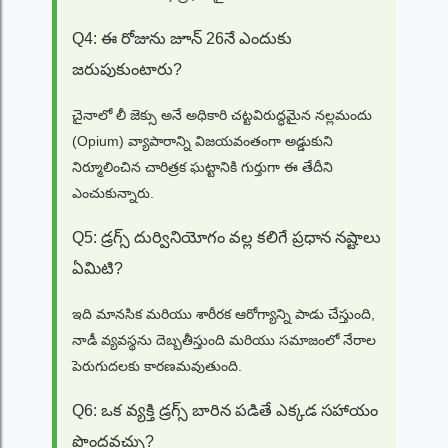
Q4: ఈ రోజును జూన్ 26నే ఎందుకు
జరుపుకుంటారు?
చైనాలో లీ జెక్సు అనే అధికారి చట్టవిరుద్ధమైన నల్లమందు
(Opium) వ్యాపారాన్ని విజయవంతంగా అడ్డుకుని
నిర్మూలించిన చారిత్రక ఘట్టానికి గుర్తుగా ఈ తేదీని
ఎంచుకున్నారు.
Q5: డ్రగ్స్ దుర్వినియోగం వల్ల కలిగే ప్రధాన నష్టాలు
ఏమిటి?
ఇది మానసిక మరియు శారీరక ఆరోగ్యాన్ని పాడు చేస్తుంది,
నాడీ వ్యవస్థను దెబ్బతీస్తుంది మరియు సమాజంలో నేరాల
పెరుగుదలకు కారణమవుతుంది.
Q6: ఒక వ్యక్తి డ్రగ్స్ బారిన పడితే ఎక్కడ సహాయం
పొందవచ్చు?