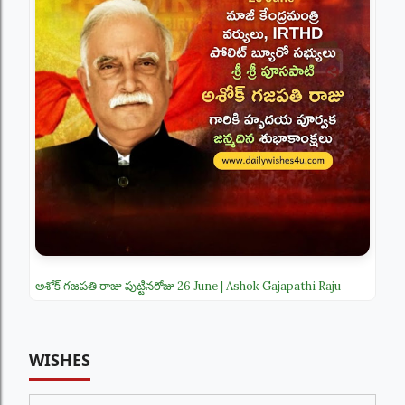
అశోక్ గజపతి రాజు పుట్టినరోజు 26 June | Ashok Gajapathi Raju
WISHES