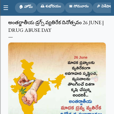
Skip to main content
🌅 శుభోదయం
📅 సోమవారం
🎉 విశేషాలు
☰
🏠 హోమ్
అంతర్జాతీయ డ్రగ్స్ వ్యతిరేక దినోత్సవం 26 JUNE |
DRUG ABUSE DAY