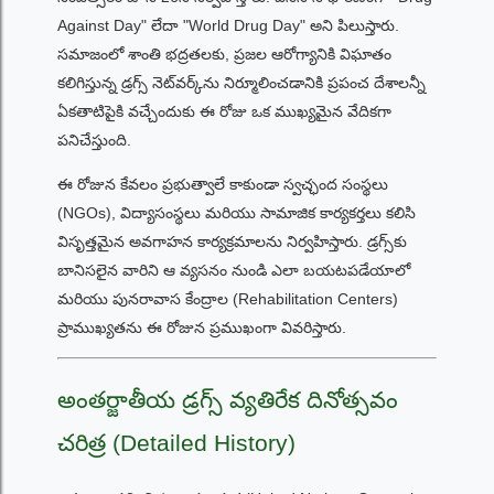
Against Day" లేదా "World Drug Day" అని పిలుస్తారు.
సమాజంలో శాంతి భద్రతలకు, ప్రజల ఆరోగ్యానికి విఘాతం
కలిగిస్తున్న డ్రగ్స్ నెట్‌వర్క్‌ను నిర్మూలించడానికి ప్రపంచ దేశాలన్నీ
ఏకతాటిపైకి వచ్చేందుకు ఈ రోజు ఒక ముఖ్యమైన వేదికగా
పనిచేస్తుంది.
ఈ రోజున కేవలం ప్రభుత్వాలే కాకుండా స్వచ్ఛంద సంస్థలు
(NGOs), విద్యాసంస్థలు మరియు సామాజిక కార్యకర్తలు కలిసి
విసృత్తమైన అవగాహన కార్యక్రమాలను నిర్వహిస్తారు. డ్రగ్స్‌కు
బానిసలైన వారిని ఆ వ్యసనం నుండి ఎలా బయటపడేయాలో
మరియు పునరావాస కేంద్రాల (Rehabilitation Centers)
ప్రాముఖ్యతను ఈ రోజున ప్రముఖంగా వివరిస్తారు.
అంతర్జాతీయ డ్రగ్స్ వ్యతిరేక దినోత్సవం
చరిత్ర (Detailed History)