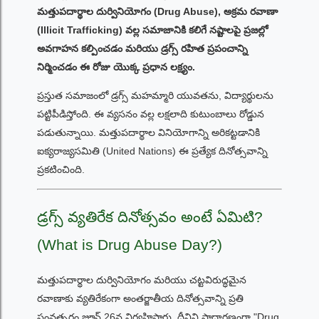
మత్తుపదార్థాల దుర్వినియోగం (Drug Abuse), అక్రమ రవాణా
(Illicit Trafficking) వల్ల సమాజానికి కలిగే నష్టాలపై ప్రజల్లో
అవగాహన కల్పించడం మరియు డ్రగ్స్ రహిత ప్రపంచాన్ని
నిర్మించడం ఈ రోజు యొక్క ప్రధాన లక్ష్యం.
ప్రస్తుత సమాజంలో డ్రగ్స్ మహమ్మారి యువతను, విద్యార్థులను
పట్టిపీడిస్తోంది. ఈ వ్యసనం వల్ల లక్షలాది కుటుంబాలు రోడ్డున
పడుతున్నాయి. మత్తుపదార్థాల వినియోగాన్ని అరికట్టడానికి
ఐక్యరాజ్యసమితి (United Nations) ఈ ప్రత్యేక దినోత్సవాన్ని
ప్రకటించింది.
డ్రగ్స్ వ్యతిరేక దినోత్సవం అంటే ఏమిటి?
(What is Drug Abuse Day?)
మత్తుపదార్థాల దుర్వినియోగం మరియు చట్టవిరుద్ధమైన
రవాణాకు వ్యతిరేకంగా అంతర్జాతీయ దినోత్సవాన్ని ప్రతి
సంవత్సరం జూన్ 26న నిర్వహిస్తారు. దీనిని సాధారణంగా "Drug