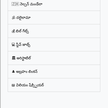
🇿🇦 నెల్సన్ మండేలా
🕉️ దలైలామా
💰 బిల్ గేట్స్
💻 స్టీవ్ జాబ్స్
🏛️ అరిస్టాటిల్
🎩 అబ్రహం లింకన్
📖 విలియం షేక్స్పియర్