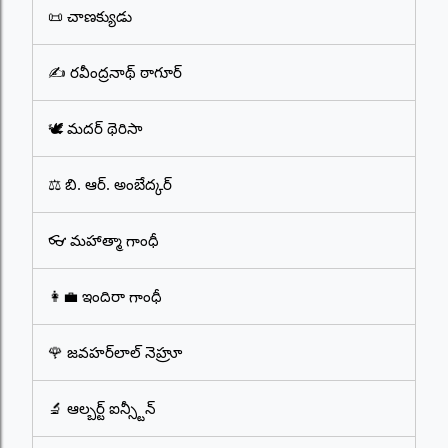
📜 చాణక్యుడు
✍️ రవీంద్రనాథ్ ఠాగూర్
🕊️ మదర్ థెరిసా
⚖️ బి. ఆర్. అంబేద్కర్
👓 మహాత్మా గాంధీ
👩‍💼 ఇందిరా గాంధీ
🌹 జవహర్‌లాల్ నెహ్రూ
🔬 ఆల్బర్ట్ ఐన్స్టీన్