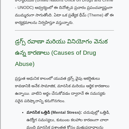
- UNODC) ఆధ్వర్యంలో ఈ దినోత్సవ ప్రచారం ప్రపంచవ్యాప్తంగా
ముమ్మరంగా సాగుతోంది. ఏటా ఒక ప్రత్యేక థీమ్ (Theme) తో ఈ
కార్యక్రమాలను నిర్వహిస్తూ వస్తున్నారు.
డ్రగ్స్ రవాణా మరియు వినియోగం వెనుక
ఉన్న కారణాలు (Causes of Drug
Abuse)
ప్రస్తుత ఆధునిక కాలంలో యువత డ్రగ్స్ వైపు ఆకర్షితులు
కావడానికి అనేక సామాజిక, మానసిక మరియు ఆర్థిక కారణాలు
ఉన్నాయి. వాటిని అర్థం చేసుకోవడం ద్వారానే ఈ సమస్యకు
సరైన పరిష్కారాన్ని కనుగొనగలం.
మానసిక ఒత్తిడి (Mental Stress):
చదువుల్లో ఒత్తిడి,
ఉద్యోగ సమస్యలు, కుటుంబ కలహాల కారణంగా చాలా
మంది మానసిక ప్రశాంతత కోసం మత్తుపదార్థాలను