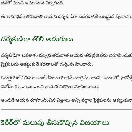
దశలో మంచి అవగాహన ఏర్పడింది.
ఈ అనుభవం తరువాత ఆయన దర్శకుడిగా ఎదగడానికి బలమైన పునాది 
దర్శకుడిగా తొలి అడుగులు
దర్శకుడిగా అవకాశం వచ్చిన తరువాత ఆయన తన ప్రతిభను నిరూపించుకున
ప్రేక్షకులను ఆకట్టుకునే కథనాలతో గుర్తింపు పొందారు.
కమర్షియల్ సినిమా అంటే కేవలం యాక్షన్ మాత్రమే కాదని, అందులో భావోద
వినోదం కూడా ఉండాలని ఆయన చిత్రాలు చూపించాయి.
అందుకే ఆయన రూపొందించిన చిత్రాలు అన్ని వర్గాల ప్రేక్షకులను ఆకట్టుకున
కెరీర్‌లో మలుపు తీసుకొచ్చిన విజయాలు