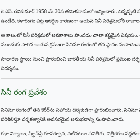
కె.ఎస్. రవికుమార్ 1958 మే 30న తమిళనాడులో జన్మించారు. చిన్నప్పటి
ఉండేది. కళారంగం పట్ల ఆకర్షణ కారణంగా ఆయన సినీ పరిశ్రమలోకి రావాలని
ఆ కాలంలో సినీ పరిశ్రమలో అవకాశాలు పొందడం చాలా కష్టమైన విషయం. 
ముందుకు సాగిన ఆయన క్రమంగా సినిమా రంగంలో తన స్థానం సంపాదించ
సాధారణ స్థాయి నుంచి ప్రారంభించి భారతీయ సినీ పరిశ్రమలో ప్రముఖ ద
నిదర్శనం.
సినీ రంగ ప్రవేశం
సినిమా రంగంలో తన కెరీర్‌ను సహాయ దర్శకుడిగా ప్రారంభించారు. సినిమా నిర
పరిశీలిస్తూ దర్శకత్వానికి అవసరమైన అనుభవాన్ని సంపాదించారు.
కథా నిర్మాణం, స్క్రీన్‌ప్లే రూపకల్పన, నటీనటుల పనితీరు, చిత్రీకరణ ప