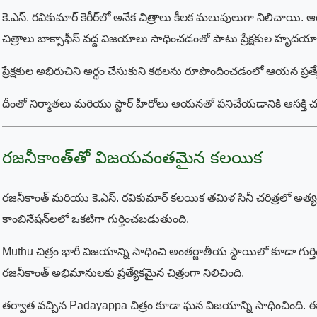
కె.ఎస్. రవికుమార్ కెరీర్‌లో అనేక చిత్రాలు కీలక మలుపులుగా నిలిచాయి.
చిత్రాలు బాక్సాఫీస్ వద్ద విజయాలు సాధించడంతో పాటు ప్రేక్షకుల హృదయా
ప్రేక్షకుల అభిరుచిని అర్థం చేసుకుని కథలను రూపొందించడంలో ఆయన ప్రత్
దీంతో నిర్మాతలు మరియు స్టార్ హీరోలు ఆయనతో పనిచేయడానికి ఆసక్తి 
రజనీకాంత్‌తో విజయవంతమైన కలయిక
రజనీకాంత్ మరియు కె.ఎస్. రవికుమార్ కలయిక తమిళ సినీ చరిత్రలో 
కాంబినేషన్‌లలో ఒకటిగా గుర్తించబడుతుంది.
Muthu చిత్రం భారీ విజయాన్ని సాధించి అంతర్జాతీయ స్థాయిలో కూడా గుర్తి
రజనీకాంత్ అభిమానులకు ప్రత్యేకమైన చిత్రంగా నిలిచింది.
తర్వాత వచ్చిన Padayappa చిత్రం కూడా ఘన విజయాన్ని సాధించింది. ఈ 