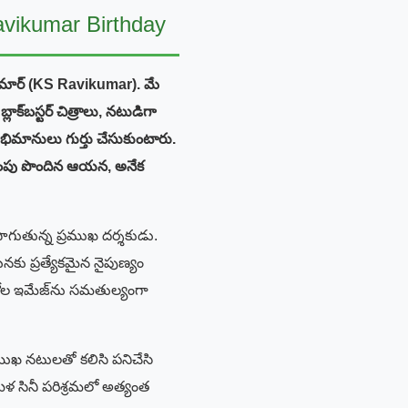
avikumar Birthday
ికుమార్ (KS Ravikumar). మే
క్‌బస్టర్ చిత్రాలు, నటుడిగా
ిమానులు గుర్తు చేసుకుంటారు.
తింపు పొందిన ఆయన, అనేక
ాగుతున్న ప్రముఖ దర్శకుడు.
యనకు ప్రత్యేకమైన నైపుణ్యం
ీరోల ఇమేజ్‌ను సమతుల్యంగా
రముఖ నటులతో కలిసి పనిచేసి
 సినీ పరిశ్రమలో అత్యంత