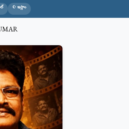
ల్
☪️ ఇస్లాం
IKUMAR