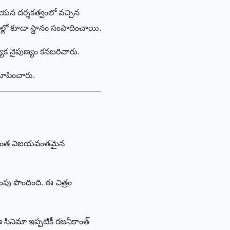
 ఆయన దర్శకత్వంలో వచ్చిన
ల్లో కూడా స్థానం సంపాదించాయి.
యేక నైపుణ్యం కనబరిచారు.
చూపించారు.
అత్యంత విజయవంతమైన
ంపు పొందింది. ఈ చిత్రం
సినిమా ఇప్పటికీ రజనీకాంత్