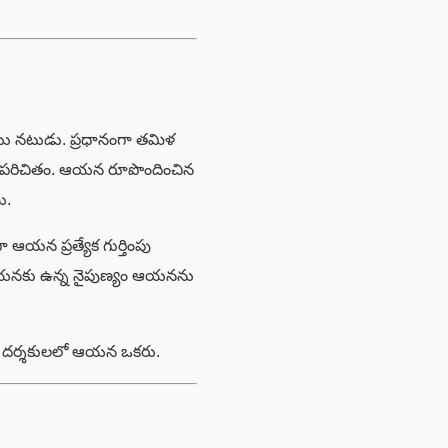
ియు నటుడు. ప్రధానంగా తమిళ
ో సుపరిచితం. ఆయన రూపొందించిన
ి.
ఆయన ప్రత్యేక గుర్తింపు
ో ఆయనకు ఉన్న నైపుణ్యం ఆయనను
ుకునే దర్శకులలో ఆయన ఒకరు.