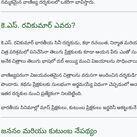
నమ్మకమైన వాణిజ్య దర్శకులలో ఒకరిగా భావిస్తారు.
కె.ఎస్. రవికుమార్ ఎవరు?
కె.ఎస్. రవికుమార్ భారతీయ సినీ దర్శకుడు, కథా రచయిత, నిర్మాత మర
చిత్ర పరిశ్రమలో పనిచేసినా తెలుగు ప్రేక్షకులకు కూడా ఆయన పేరు ఎంత
అనేక చిత్రాలు తెలుగు భాషలో డబ్ అయ్యి మంచి విజయాలను సాధించాయ
వాణిజ్యపరంగా విజయవంతమైన చిత్రాలను వరుసగా అందించిన దర్శకుడిగా 
పొందారు. కథను ప్రేక్షకులకు సులభంగా అర్థమయ్యే విధంగా చెప్పడంల
ఇతర దర్శకుల నుంచి ప్రత్యేకంగా నిలబెట్టింది.
భారతీయ సినిమాల్లో మాస్ ప్రేక్షకులు, కుటుంబ ప్రేక్షకులు ఇద్దరినీ ఆకట్ట
జననం మరియు కుటుంబ నేపథ్యం