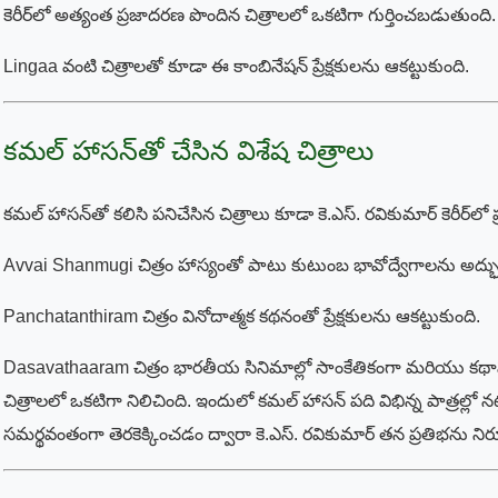
కెరీర్‌లో అత్యంత ప్రజాదరణ పొందిన చిత్రాలలో ఒకటిగా గుర్తించబడుతుంది.
Lingaa వంటి చిత్రాలతో కూడా ఈ కాంబినేషన్ ప్రేక్షకులను ఆకట్టుకుంది.
కమల్ హాసన్‌తో చేసిన విశేష చిత్రాలు
కమల్ హాసన్‌తో కలిసి పనిచేసిన చిత్రాలు కూడా కె.ఎస్. రవికుమార్ కెరీర్‌లో 
Avvai Shanmugi చిత్రం హాస్యంతో పాటు కుటుంబ భావోద్వేగాలను అద్భ
Panchatanthiram చిత్రం వినోదాత్మక కథనంతో ప్రేక్షకులను ఆకట్టుకుంది.
Dasavathaaram చిత్రం భారతీయ సినిమాల్లో సాంకేతికంగా మరియు కథాపర
చిత్రాలలో ఒకటిగా నిలిచింది. ఇందులో కమల్ హాసన్ పది విభిన్న పాత్రల్లో నట
సమర్థవంతంగా తెరకెక్కించడం ద్వారా కె.ఎస్. రవికుమార్ తన ప్రతిభను ని