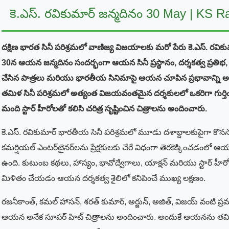
కె.ఎస్. రవికుమార్ జన్మదినం 30 May | KS R
దక్షిణ భారత సినీ పరిశ్రమలో వాణిజ్య విజయాలకు మరో పేరు కె.ఎస్. రవ
30న ఆయన జన్మదినం సందర్భంగా ఆయన సినీ ప్రస్థానం, దర్శకత్వ ప్రతిభ, బ్లా
చేసిన పాత్రలు మరియు భారతీయ సినిమాపై ఆయన చూపిన ప్రభావాన్ని అభ
తమిళ సినీ పరిశ్రమలో అత్యంత విజయవంతమైన దర్శకులలో ఒకరిగా గుర్
మంది స్టార్ హీరోలతో కలిసి చరిత్ర సృష్టించిన చిత్రాలను అందించారు.
కె.ఎస్. రవికుమార్ భారతీయ సినీ పరిశ్రమలో మూడు దశాబ్దాలకుపైగా కొనస
కమర్షియల్ ఎంటర్‌టైనర్‌లను ప్రేక్షకులకు చేరే విధంగా తెరకెక్కించడంలో ఆ
ఉంది. కుటుంబ కథలు, హాస్యం, భావోద్వేగాలు, యాక్షన్ మరియు స్టార్ హ
మిళితం చేయడం ఆయన దర్శకత్వ శైలిలో కనిపించే ముఖ్య లక్షణం.
రజనీకాంత్, కమల్ హాసన్, శరత్ కుమార్, అర్జున్, అజిత్, విజయ్ వంటి ప్
ఆయన అనేక సూపర్ హిట్ చిత్రాలను అందించారు. అందుకే ఆయనను తమిళ