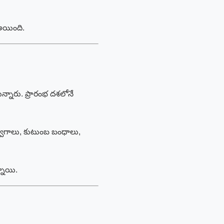
అయింది.
్నారు. ప్రారంభ దశలోనే
్వేగాలు, కుటుంబ బంధాలు,
్నాయి.