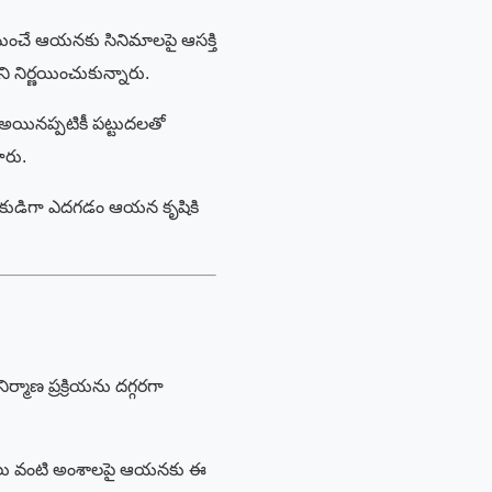
 నుంచే ఆయనకు సినిమాలపై ఆసక్తి
 నిర్ణయించుకున్నారు.
అయినప్పటికీ పట్టుదలతో
ారు.
ర్శకుడిగా ఎదగడం ఆయన కృషికి
్మాణ ప్రక్రియను దగ్గరగా
ద్ధతులు వంటి అంశాలపై ఆయనకు ఈ