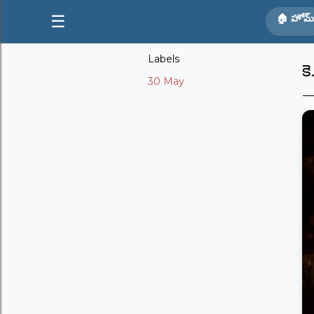
☰
🏠 హోమ్
Labels
క
30 May