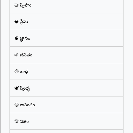
🤝 స్నేహం
❤️ ప్రేమ
🧠 జ్ఞానం
🌱 జీవితం
😢 బాధ
🕊️ స్వేచ్ఛ
😊 ఆనందం
💯 నిజం