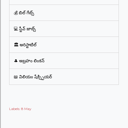
💰 బిల్ గేట్స్
💻 స్టీవ్ జాబ్స్
🏛️ అరిస్టాటిల్
🎩 అబ్రహం లింకన్
📖 విలియం షేక్స్పియర్
Labels:
8 May