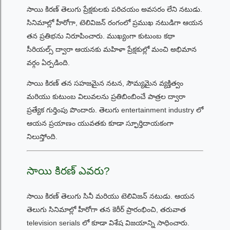
సాయి కిరణ్ తెలుగు ప్రేక్షకులకు పరిచయం అవసరం లేని నటుడు.
సినిమాల్లో హీరోగా, టెలివిజన్ రంగంలో ప్రముఖ నటుడిగా ఆయన
తన ప్రతిభను నిరూపించారు. ముఖ్యంగా కుటుంబ కథా
సీరియల్స్ ద్వారా ఆయనకు మహిళా ప్రేక్షకుల్లో మంచి అభిమాన
వర్గం ఏర్పడింది.
సాయి కిరణ్ తన సహజమైన నటన, సౌమ్యమైన వ్యక్తిత్వం
మరియు కుటుంబ విలువలను ప్రతిబింబించే పాత్రల ద్వారా
ప్రత్యేక గుర్తింపు పొందారు. తెలుగు entertainment industry లో
ఆయన ప్రయాణం యువతకు కూడా స్ఫూర్తిదాయకంగా
నిలుస్తోంది.
సాయి కిరణ్ ఎవరు?
సాయి కిరణ్ తెలుగు సినీ మరియు టెలివిజన్ నటుడు. ఆయన
తెలుగు సినిమాల్లో హీరోగా తన కెరీర్ ప్రారంభించి, తరువాత
television serials లో కూడా విశేష విజయాన్ని సాధించారు.