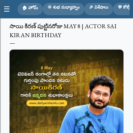
Skip to main content
🌞 శుభ మధ్యాహ్నం
🎉 విశేషాలు
💬 కోట్స్
☰
🏠 హోమ్
సాయి కిరణ్ పుట్టినరోజు MAY 8 | ACTOR SAI
KIRAN BIRTHDAY