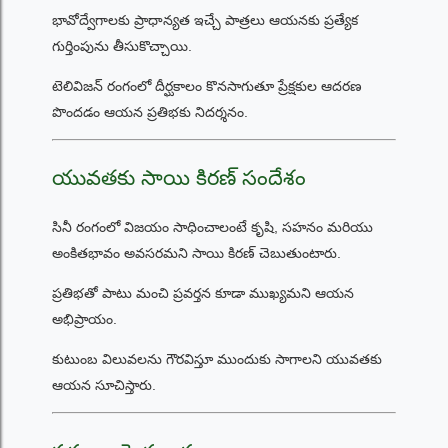
భావోద్వేగాలకు ప్రాధాన్యత ఇచ్చే పాత్రలు ఆయనకు ప్రత్యేక
గుర్తింపును తీసుకొచ్చాయి.
టెలివిజన్ రంగంలో దీర్ఘకాలం కొనసాగుతూ ప్రేక్షకుల ఆదరణ
పొందడం ఆయన ప్రతిభకు నిదర్శనం.
యువతకు సాయి కిరణ్ సందేశం
సినీ రంగంలో విజయం సాధించాలంటే కృషి, సహనం మరియు
అంకితభావం అవసరమని సాయి కిరణ్ చెబుతుంటారు.
ప్రతిభతో పాటు మంచి ప్రవర్తన కూడా ముఖ్యమని ఆయన
అభిప్రాయం.
కుటుంబ విలువలను గౌరవిస్తూ ముందుకు సాగాలని యువతకు
ఆయన సూచిస్తారు.