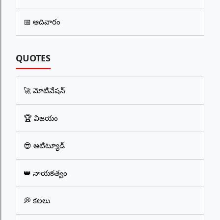
📅 ఆదివారం
QUOTES
🚀 మోటివేషన్
🏆 విజయం
😎 అటిట్యూడ్
👑 నాయకత్వం
💭 కలలు