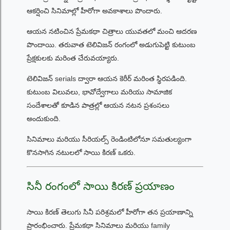
ఆకర్షించి సినిమాల్లో హీరోగా అవకాశాలు పొందారు.
ఆయన నటించిన ప్రేమకథా చిత్రాలు యువతలో మంచి ఆదరణ
పొందాయి. తరువాత టెలివిజన్ రంగంలో అడుగుపెట్టి కుటుంబ
ప్రేక్షకులకు మరింత చేరువయ్యారు.
టెలివిజన్ serials ద్వారా ఆయన కెరీర్ మరింత స్థిరపడింది.
కుటుంబ విలువలు, భావోద్వేగాలు మరియు సామాజిక
సందేశాలతో కూడిన పాత్రల్లో ఆయన నటన ప్రశంసలు
అందుకుంది.
సినిమాలు మరియు సీరియల్స్ రెండింటిలోనూ సమతుల్యంగా
కొనసాగిన నటులలో సాయి కిరణ్ ఒకరు.
సినీ రంగంలో సాయి కిరణ్ ప్రయాణం
సాయి కిరణ్ తెలుగు సినీ పరిశ్రమలో హీరోగా తన ప్రయాణాన్ని
ప్రారంభించారు. ప్రేమకథా సినిమాలు మరియు family