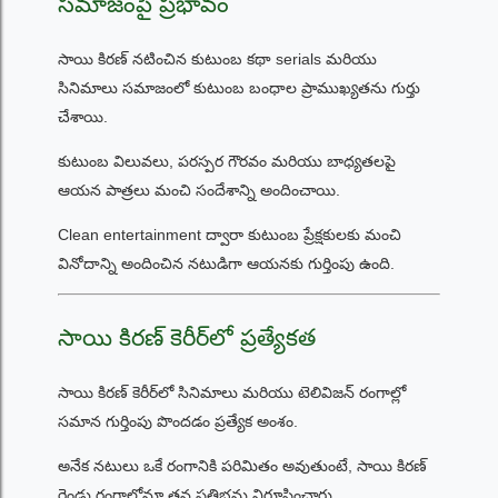
సమాజంపై ప్రభావం
సాయి కిరణ్ నటించిన కుటుంబ కథా serials మరియు
సినిమాలు సమాజంలో కుటుంబ బంధాల ప్రాముఖ్యతను గుర్తు
చేశాయి.
కుటుంబ విలువలు, పరస్పర గౌరవం మరియు బాధ్యతలపై
ఆయన పాత్రలు మంచి సందేశాన్ని అందించాయి.
Clean entertainment ద్వారా కుటుంబ ప్రేక్షకులకు మంచి
వినోదాన్ని అందించిన నటుడిగా ఆయనకు గుర్తింపు ఉంది.
సాయి కిరణ్ కెరీర్‌లో ప్రత్యేకత
సాయి కిరణ్ కెరీర్‌లో సినిమాలు మరియు టెలివిజన్ రంగాల్లో
సమాన గుర్తింపు పొందడం ప్రత్యేక అంశం.
అనేక నటులు ఒకే రంగానికి పరిమితం అవుతుంటే, సాయి కిరణ్
రెండు రంగాల్లోనూ తన ప్రతిభను నిరూపించారు.