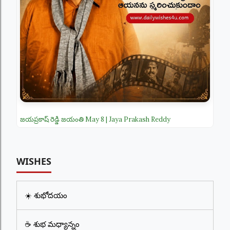
జయప్రకాష్ రెడ్డి జయంతి May 8 | Jaya Prakash Reddy
WISHES
☀️ శుభోదయం
☕ శుభ మధ్యాన్నం