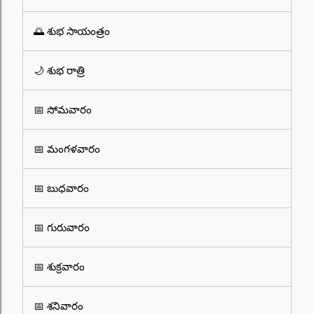
🌅 శుభ సాయంత్రం
🌙 శుభ రాత్రి
📅 సోమవారం
📅 మంగళవారం
📅 బుధవారం
📅 గురువారం
📅 శుక్రవారం
📅 శనివారం