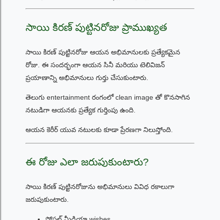
సాయి కిరణ్ పుట్టినరోజు ప్రాముఖ్యత
సాయి కిరణ్ పుట్టినరోజు ఆయన అభిమానులకు ప్రత్యేకమైన
రోజు. ఈ సందర్భంగా ఆయన సినీ మరియు టెలివిజన్
ప్రయాణాన్ని అభిమానులు గుర్తు చేసుకుంటారు.
తెలుగు entertainment రంగంలో clean image తో కొనసాగిన
నటుడిగా ఆయనకు ప్రత్యేక గుర్తింపు ఉంది.
ఆయన కెరీర్ యువ నటులకు కూడా ప్రేరణగా నిలుస్తోంది.
ఈ రోజు ఎలా జరుపుకుంటారు?
సాయి కిరణ్ పుట్టినరోజును అభిమానులు వివిధ రకాలుగా
జరుపుకుంటారు.
సోషల్ మీడియా wishes