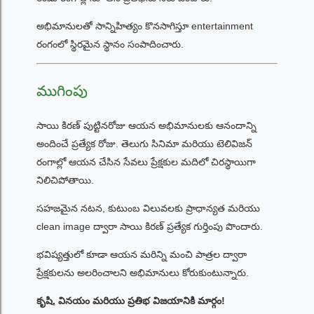
అభిమానులతో సాన్నిహిత్యం కొనసాగిస్తూ entertainment
రంగంలో స్థిరమైన స్థానం సంపాదించారు.
ముగింపు
సాయి కిరణ్ పుట్టినరోజు ఆయన అభిమానులకు ఆనందాన్ని
అందించే ప్రత్యేక రోజు. తెలుగు సినిమా మరియు టెలివిజన్
రంగాల్లో ఆయన చేసిన సేవలు ప్రేక్షకుల మదిలో చిరస్థాయిగా
నిలిచిపోతాయి.
సహజమైన నటన, కుటుంబ విలువలకు ప్రాధాన్యత మరియు
clean image ద్వారా సాయి కిరణ్ ప్రత్యేక గుర్తింపు పొందారు.
భవిష్యత్తులో కూడా ఆయన మరిన్ని మంచి పాత్రల ద్వారా
ప్రేక్షకులను అలరించాలని అభిమానులు కోరుకుంటున్నారు.
కృషి, వినయం మరియు ప్రతిభ విజయానికి మార్గం!