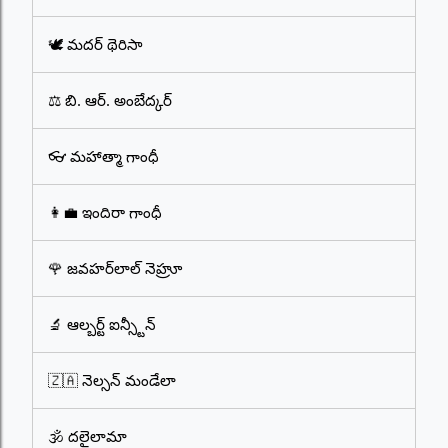
🕊️ మదర్ థెరిసా
⚖️ బి. ఆర్. అంబేద్కర్
👓 మహాత్మా గాంధీ
👩‍💼 ఇందిరా గాంధీ
🌹 జవహర్‌లాల్ నెహ్రూ
🔬 ఆల్బర్ట్ ఐన్స్టీన్
🇿🇦 నెల్సన్ మండేలా
🕉️ దలైలామా