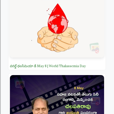
వరల్డ్ థలసేమియా డే May 8 | World Thalassemia Day