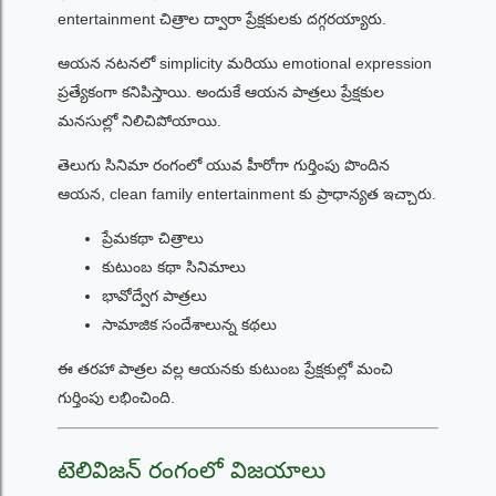
entertainment చిత్రాల ద్వారా ప్రేక్షకులకు దగ్గరయ్యారు.
ఆయన నటనలో simplicity మరియు emotional expression
ప్రత్యేకంగా కనిపిస్తాయి. అందుకే ఆయన పాత్రలు ప్రేక్షకుల
మనసుల్లో నిలిచిపోయాయి.
తెలుగు సినిమా రంగంలో యువ హీరోగా గుర్తింపు పొందిన
ఆయన, clean family entertainment కు ప్రాధాన్యత ఇచ్చారు.
ప్రేమకథా చిత్రాలు
కుటుంబ కథా సినిమాలు
భావోద్వేగ పాత్రలు
సామాజిక సందేశాలున్న కథలు
ఈ తరహా పాత్రల వల్ల ఆయనకు కుటుంబ ప్రేక్షకుల్లో మంచి
గుర్తింపు లభించింది.
టెలివిజన్ రంగంలో విజయాలు