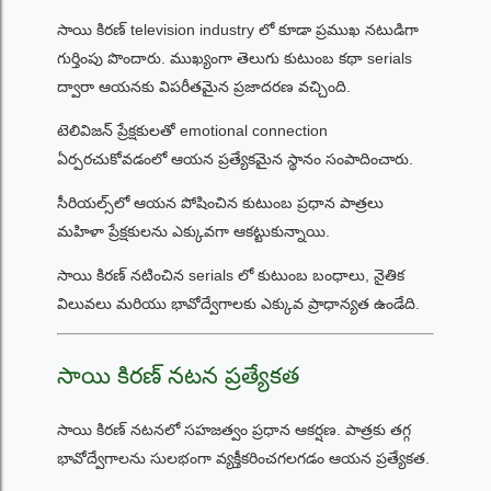
సాయి కిరణ్ television industry లో కూడా ప్రముఖ నటుడిగా
గుర్తింపు పొందారు. ముఖ్యంగా తెలుగు కుటుంబ కథా serials
ద్వారా ఆయనకు విపరీతమైన ప్రజాదరణ వచ్చింది.
టెలివిజన్ ప్రేక్షకులతో emotional connection
ఏర్పరచుకోవడంలో ఆయన ప్రత్యేకమైన స్థానం సంపాదించారు.
సీరియల్స్‌లో ఆయన పోషించిన కుటుంబ ప్రధాన పాత్రలు
మహిళా ప్రేక్షకులను ఎక్కువగా ఆకట్టుకున్నాయి.
సాయి కిరణ్ నటించిన serials లో కుటుంబ బంధాలు, నైతిక
విలువలు మరియు భావోద్వేగాలకు ఎక్కువ ప్రాధాన్యత ఉండేది.
సాయి కిరణ్ నటన ప్రత్యేకత
సాయి కిరణ్ నటనలో సహజత్వం ప్రధాన ఆకర్షణ. పాత్రకు తగ్గ
భావోద్వేగాలను సులభంగా వ్యక్తీకరించగలగడం ఆయన ప్రత్యేకత.