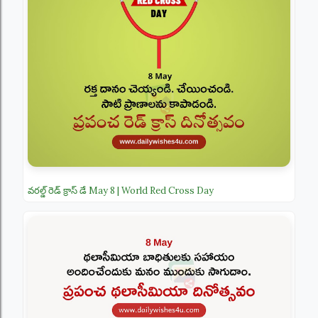
వరల్డ్ రెడ్ క్రాస్ డే May 8 | World Red Cross Day