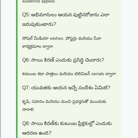
audience appeal.
Q5: అభిమానులు ఆయన పుట్టినరోజును ఎలా
జరుపుకుంటారు?
సోషల్ మీడియా wishes, పోస్టర్లు మరియు సేవా
కార్యక్రమాల ద్వారా.
Q6: సాయి కిరణ్ ఎందుకు ప్రసిద్ధి చెందారు?
కుటుంబ కథా పాత్రలు మరియు టెలివిజన్ serials ద్వారా.
Q7: యువతకు ఆయన ఇచ్చే సందేశం ఏమిటి?
కృషి, సహనం మరియు మంచి ప్రవర్తనతో ముందుకు
సాగాలి.
Q8: సాయి కిరణ్‌కు కుటుంబ ప్రేక్షకుల్లో ఎందుకు
ఆదరణ ఉంది?