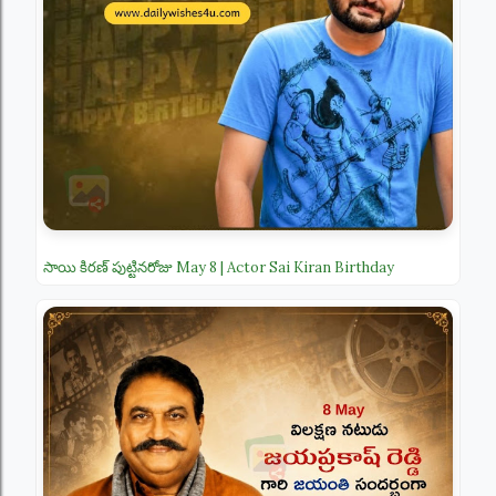
సాయి కిరణ్ పుట్టినరోజు May 8 | Actor Sai Kiran Birthday