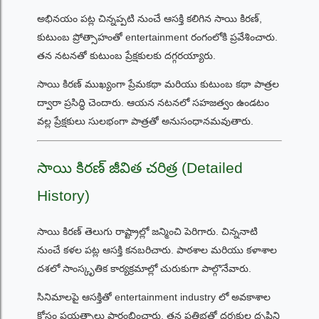
అభినయం పట్ల చిన్నప్పటి నుంచే ఆసక్తి కలిగిన సాయి కిరణ్,
కుటుంబ ప్రోత్సాహంతో entertainment రంగంలోకి ప్రవేశించారు.
తన నటనతో కుటుంబ ప్రేక్షకులకు దగ్గరయ్యారు.
సాయి కిరణ్ ముఖ్యంగా ప్రేమకథా మరియు కుటుంబ కథా పాత్రల
ద్వారా ప్రసిద్ధి చెందారు. ఆయన నటనలో సహజత్వం ఉండటం
వల్ల ప్రేక్షకులు సులభంగా పాత్రతో అనుసంధానమవుతారు.
సాయి కిరణ్ జీవిత చరిత్ర (Detailed
History)
సాయి కిరణ్ తెలుగు రాష్ట్రాల్లో జన్మించి పెరిగారు. చిన్ననాటి
నుంచే కళల పట్ల ఆసక్తి కనబరిచారు. పాఠశాల మరియు కళాశాల
దశలో సాంస్కృతిక కార్యక్రమాల్లో చురుకుగా పాల్గొనేవారు.
సినిమాలపై ఆసక్తితో entertainment industry లో అవకాశాల
కోసం ప్రయత్నాలు ప్రారంభించారు. తన ప్రతిభతో దర్శకుల దృష్టిని