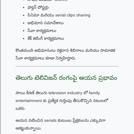
ఫ్యాన్ పోస్టర్లు
సినిమా మరియు serial clips sharing
అభిమాన సమావేశాలు
సేవా కార్యక్రమాలు
కేక్ కటింగ్ కార్యక్రమాలు
కొంతమంది అభిమానులు రక్తదాన శిబిరాలు మరియు సామాజిక
సేవా కార్యక్రమాలు కూడా నిర్వహిస్తారు.
తెలుగు టెలివిజన్ రంగంపై ఆయన ప్రభావం
సాయి కిరణ్ తెలుగు television industry లో family
entertainment కు ప్రత్యేక గుర్తింపు తీసుకొచ్చిన నటులలో
ఒకరు.
ఆయన నటించిన serials కుటుంబ ప్రేక్షకులను ఎక్కువగా
ఆకట్టుకున్నాయి.