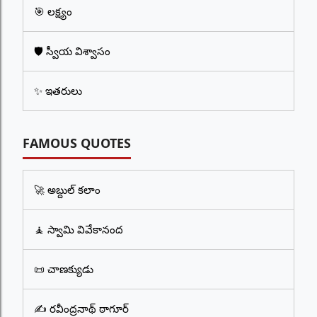
🎯 లక్ష్యం
🛡️ స్వీయ విశ్వాసం
✨ ఇతరులు
FAMOUS QUOTES
🚀 అబ్దుల్ కలాం
🧘 స్వామి వివేకానంద
📜 చాణక్యుడు
✍️ రవీంద్రనాథ్ ఠాగూర్