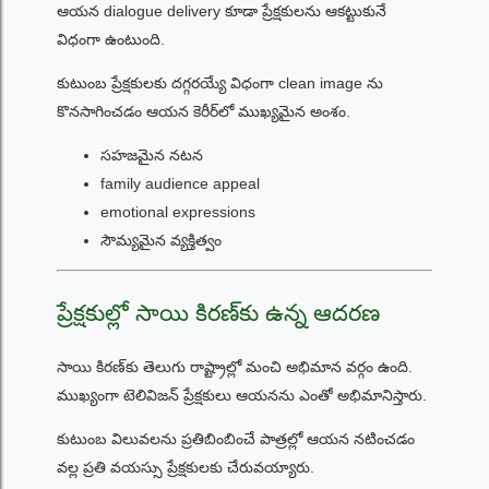
ఆయన dialogue delivery కూడా ప్రేక్షకులను ఆకట్టుకునే
విధంగా ఉంటుంది.
కుటుంబ ప్రేక్షకులకు దగ్గరయ్యే విధంగా clean image ను
కొనసాగించడం ఆయన కెరీర్‌లో ముఖ్యమైన అంశం.
సహజమైన నటన
family audience appeal
emotional expressions
సౌమ్యమైన వ్యక్తిత్వం
ప్రేక్షకుల్లో సాయి కిరణ్‌కు ఉన్న ఆదరణ
సాయి కిరణ్‌కు తెలుగు రాష్ట్రాల్లో మంచి అభిమాన వర్గం ఉంది.
ముఖ్యంగా టెలివిజన్ ప్రేక్షకులు ఆయనను ఎంతో అభిమానిస్తారు.
కుటుంబ విలువలను ప్రతిబింబించే పాత్రల్లో ఆయన నటించడం
వల్ల ప్రతి వయస్సు ప్రేక్షకులకు చేరువయ్యారు.