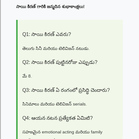
సాయి కిరణ్ గారికి జన్మదిన శుభాకాంక్షలు!
Q1: సాయి కిరణ్ ఎవరు?
తెలుగు సినీ మరియు టెలివిజన్ నటుడు.
Q2: సాయి కిరణ్ పుట్టినరోజు ఎప్పుడు?
మే 8.
Q3: సాయి కిరణ్ ఏ రంగంలో ప్రసిద్ధి చెందారు?
సినిమాలు మరియు టెలివిజన్ serials.
Q4: ఆయన నటన ప్రత్యేకత ఏమిటి?
సహజమైన emotional acting మరియు family