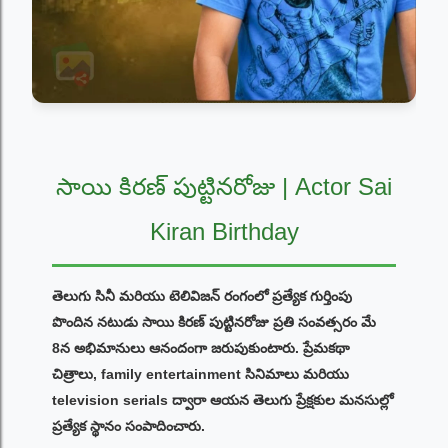
సాయి కిరణ్ పుట్టినరోజు | Actor Sai
Kiran Birthday
తెలుగు సినీ మరియు టెలివిజన్ రంగంలో ప్రత్యేక గుర్తింపు
పొందిన నటుడు సాయి కిరణ్ పుట్టినరోజు ప్రతి సంవత్సరం మే
8న అభిమానులు ఆనందంగా జరుపుకుంటారు. ప్రేమకథా
చిత్రాలు, family entertainment సినిమాలు మరియు
television serials ద్వారా ఆయన తెలుగు ప్రేక్షకుల మనసుల్లో
ప్రత్యేక స్థానం సంపాదించారు.