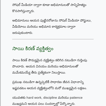
సోషల్ మీడియా ద్వారా కూడా అభిమానులతో సాన్నిహిత్యం
కొనసాగిస్తున్నారు.
అభిమానులు ఆయన పుట్టినరోజును సోషల్ మీడియా పోస్టులు,
వీడియోలు మరియు అభిమాన కార్యక్రమాల ద్వారా
జరుపుకుంటారు.
సాయి కిరణ్ వ్యక్తిత్వం
సాయి కిరణ్ సౌమ్యమైన వ్యక్తిత్వం కలిగిన నటుడిగా గుర్తింపు
పొందారు. ఆయన వినయం మరియు అభిమానులతో
మమేకమయ్యే తీరు ప్రత్యేకంగా నిలుస్తాయి.
ప్రముఖ నటుడిగా ఉన్నప్పటికీ సాధారణ జీవన విధానాన్ని
ఇష్టపడటం ఆయన వ్యక్తిత్వంలోని మరో ముఖ్యమైన లక్షణం.
యువతకు hard work, discipline మరియు patience
ముఖ్యమని ఆయన పలు సందర్భాల్లో పేర్కొన్నారు.