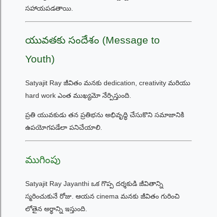
సహాయపడతాయి.
యువతకు సందేశం (Message to
Youth)
Satyajit Ray జీవితం మనకు dedication, creativity మరియు
hard work ఎంత ముఖ్యమో నేర్పిస్తుంది.
ప్రతి యువకుడు తన ప్రతిభను అభివృద్ధి చేసుకొని సమాజానికి
ఉపయోగపడేలా పనిచేయాలి.
ముగింపు
Satyajit Ray Jayanthi ఒక గొప్ప దర్శకుడి జీవితాన్ని
స్మరించుకునే రోజు. ఆయన cinema మనకు జీవితం గురించి
లోతైన అర్థాన్ని ఇస్తుంది.