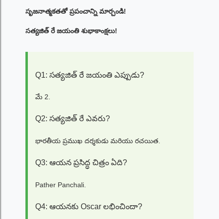
సృజనాత్మకతతో ప్రపంచాన్ని మార్చండి!
సత్యజిత్ రే జయంతి శుభాకాంక్షలు!
Q1: సత్యజిత్ రే జయంతి ఎప్పుడు?
మే 2.
Q2: సత్యజిత్ రే ఎవరు?
భారతీయ ప్రముఖ దర్శకుడు మరియు రచయిత.
Q3: ఆయన ప్రసిద్ధ చిత్రం ఏది?
Pather Panchali.
Q4: ఆయనకు Oscar లభించిందా?