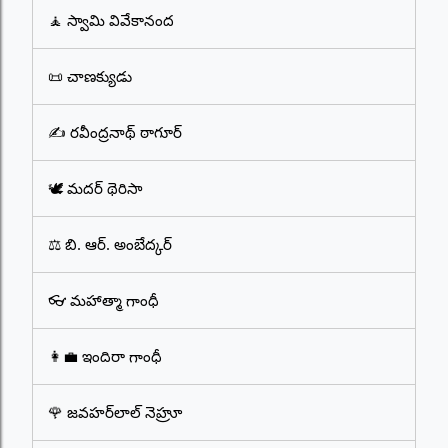
🧘 స్వామి వివేకానంద
📜 చాణక్యుడు
✍️ రవీంద్రనాథ్ ఠాగూర్
🕊️ మదర్ థెరిసా
⚖️ బి. ఆర్. అంబేద్కర్
👓 మహాత్మా గాంధీ
👩‍💼 ఇందిరా గాంధీ
🌹 జవహర్‌లాల్ నెహ్రూ