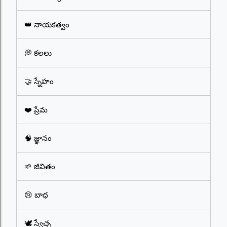
👑 నాయకత్వం
💭 కలలు
🤝 స్నేహం
❤️ ప్రేమ
🧠 జ్ఞానం
🌱 జీవితం
😢 బాధ
🕊️ స్వేచ్ఛ