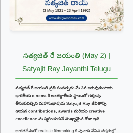
సత్యజిత్ రే జయంతి (May 2) |
Satyajit Ray Jayanthi Telugu
సత్యజిత్ రే జయంతి ప్రతి సంవత్సరం మే 2న జరుపుకుంటారు.
భారతీయ cinema కి అంతర్జాతీయ స్థాయిలో గుర్తింపు
తీసుకువచ్చిన మహానుభావుడు Satyajit Ray జీవితాన్ని,
ఆయన contributions, awards మరియు creative
excellence ను స్మరించుకునే ముఖ్యమైన రోజు ఇది.
భారతదేశంలో realistic filmmaking కి పునాది వేసిన దర్శకుల్లో