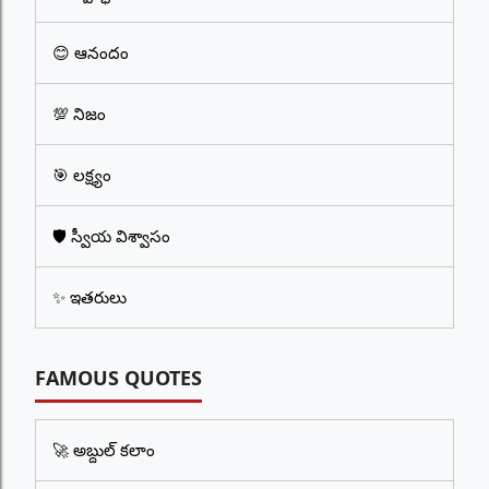
😊 ఆనందం
💯 నిజం
🎯 లక్ష్యం
🛡️ స్వీయ విశ్వాసం
✨ ఇతరులు
FAMOUS QUOTES
🚀 అబ్దుల్ కలాం