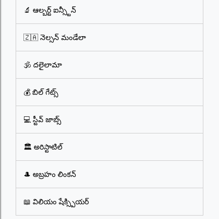
🔬 ఆల్బర్ట్ ఐన్స్టీన్
🇿🇦 నెల్సన్ మండేలా
🕉️ దలైలామా
💰 బిల్ గేట్స్
💻 స్టీవ్ జాబ్స్
🏛️ అరిస్టాటిల్
🎩 అబ్రహం లింకన్
📖 విలియం షేక్స్పియర్