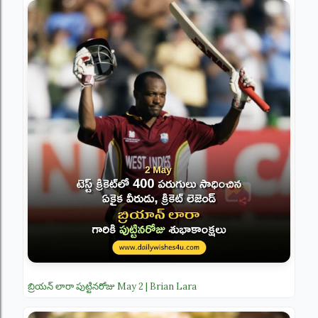
బ్రియన్ లారా పుట్టినరోజు May 2 | Brian Lara