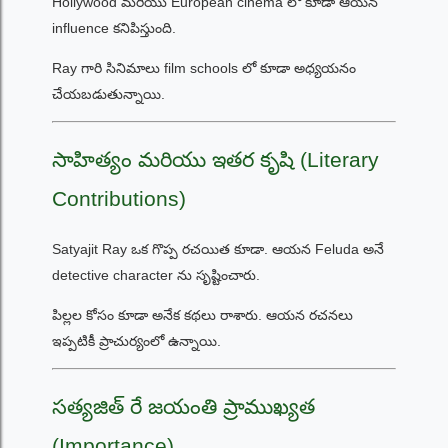
Hollywood మరియు European cinema లో కూడా ఆయన
influence కనిపిస్తుంది.
Ray గారి సినిమాలు film schools లో కూడా అధ్యయనం
చేయబడుతున్నాయి.
సాహిత్యం మరియు ఇతర కృషి (Literary
Contributions)
Satyajit Ray ఒక గొప్ప రచయిత కూడా. ఆయన Feluda అనే
detective character ను సృష్టించారు.
పిల్లల కోసం కూడా అనేక కథలు రాశారు. ఆయన రచనలు
ఇప్పటికీ ప్రాచుర్యంలో ఉన్నాయి.
సత్యజిత్ రే జయంతి ప్రాముఖ్యత
(Importance)