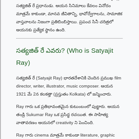
సత్యజిత్ రే ప్రధానుడు. ఆయన సినిమాలు కేవలం వినోదం
మాత్రమే కాకుండా, మానవ జీవితాన్ని, భావోద్వేగాలను, సామాజిక
వాస్తవాలను నిజంగా ప్రతిబింబిస్తాయి. ప్రపంచ సినీ చరిత్రలో
ఆయనకు ప్రత్యేక స్థానం ఉంది.
సత్యజిత్ రే ఎవరు? (Who is Satyajit
Ray)
సత్యజిత్ రే (Satyajit Ray) భారతదేశానికి చెందిన ప్రముఖ film
director, writer, illustrator, music composer. ఆయన
1921 మే 2న కలకత్తా (ప్రస్తుతం Kolkata) లో జన్మించారు.
Ray గారు ఒక ప్రతిభావంతమైన కుటుంబంలో పుట్టారు. ఆయన
తండ్రి Sukumar Ray ఒక ప్రసిద్ధ రచయిత. ఈ సాహిత్య
వాతావరణం ఆయనలో creativity ని పెంచింది.
Ray గారు cinema మాత్రమే కాకుండా literature, graphic