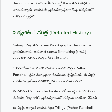
design, music వంటి అనేక రంగాల్లో కూడా తన ప్రతిభను
చాటుకున్నారు. ఆయనను ప్రపంచవ్యాప్తంగా గొప్ప దర్శకులలో
ఒకరిగా గుర్తిస్తారు.
సత్యజిత్ రే చరిత్ర (Detailed History)
Satyajit Ray తన career ను ఒక graphic designer గా
ప్రారంభించారు. తరువాత ఆయన filmmaking పై ఆసక్తి
పెంచుకొని సినిమా రంగంలోకి ప్రవేశించారు.
1955లో ఆయన రూపొందించిన మొదటి చిత్రం
Pather
Panchali
ప్రపంచవ్యాప్తంగా సంచలనం సృష్టించింది. ఈ చిత్రం
భారతీయ గ్రామీణ జీవితాన్ని సహజంగా చూపించింది.
ఈ సినిమా Cannes Film Festival లో అవార్డు గెలుచుకుంది
మరియు Ray గారిని ప్రపంచస్థాయిలో గుర్తింపు పొందేలా చేసింది.
ఈ చిత్రం తర్వాత ఆయన Apu Trilogy (Pather Panchali,