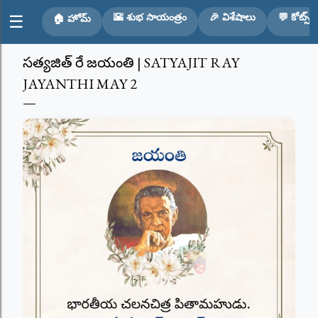
Skip to main content
🌇 శుభ సాయంత్రం
🎉 విశేషాలు
💬 కోట్స్
☰
🏠 హోమ్
సత్యజిత్ రే జయంతి | SATYAJIT RAY
JAYANTHI MAY 2