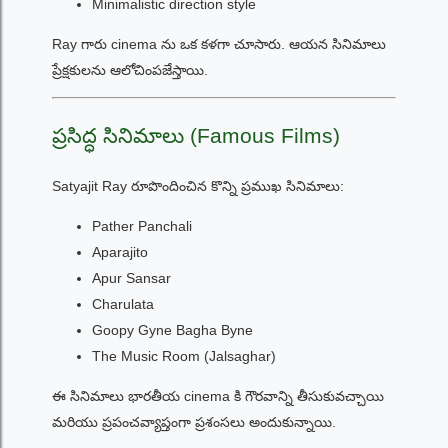
Minimalistic direction style
Ray గారు cinema ను ఒక కళగా చూసారు. ఆయన సినిమాలు
ప్రేక్షకులను ఆలోచింపజేస్తాయి.
ప్రసిద్ధ సినిమాలు (Famous Films)
Satyajit Ray రూపొందించిన కొన్ని ప్రముఖ సినిమాలు:
Pather Panchali
Aparajito
Apur Sansar
Charulata
Goopy Gyne Bagha Byne
The Music Room (Jalsaghar)
ఈ సినిమాలు భారతీయ cinema కి గౌరవాన్ని తీసుకువచ్చాయి
మరియు ప్రపంచవ్యాప్తంగా ప్రశంసలు అందుకున్నాయి.