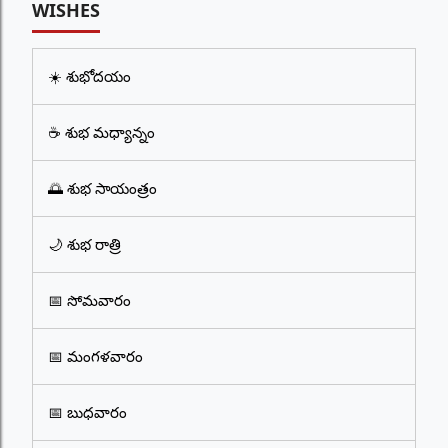
WISHES
☀️ శుభోదయం
☕ శుభ మధ్యాన్నం
🌅 శుభ సాయంత్రం
🌙 శుభ రాత్రి
📅 సోమవారం
📅 మంగళవారం
📅 బుధవారం