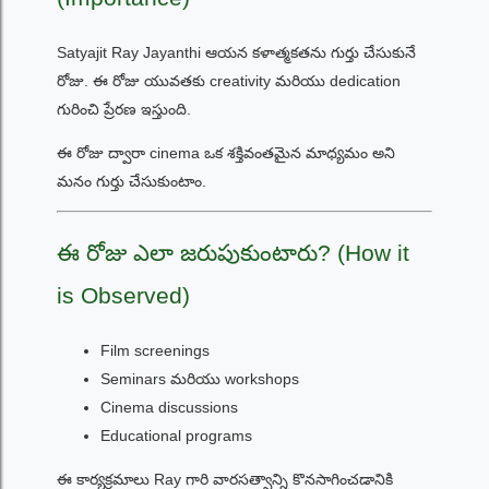
Satyajit Ray Jayanthi ఆయన కళాత్మకతను గుర్తు చేసుకునే
రోజు. ఈ రోజు యువతకు creativity మరియు dedication
గురించి ప్రేరణ ఇస్తుంది.
ఈ రోజు ద్వారా cinema ఒక శక్తివంతమైన మాధ్యమం అని
మనం గుర్తు చేసుకుంటాం.
ఈ రోజు ఎలా జరుపుకుంటారు? (How it
is Observed)
Film screenings
Seminars మరియు workshops
Cinema discussions
Educational programs
ఈ కార్యక్రమాలు Ray గారి వారసత్వాన్ని కొనసాగించడానికి