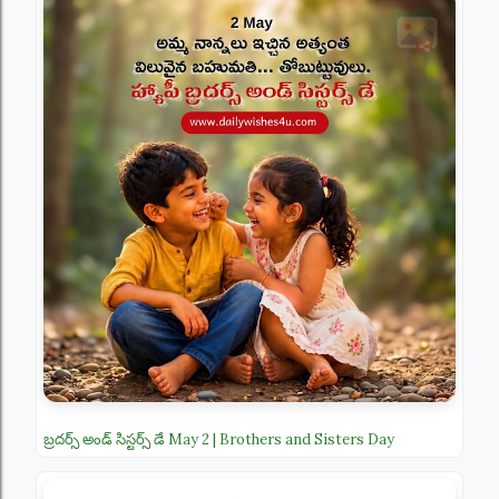
బ్రదర్స్ అండ్ సిస్టర్స్ డే May 2 | Brothers and Sisters Day