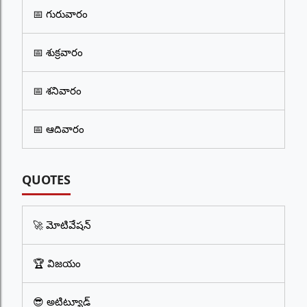
📅 గురువారం
📅 శుక్రవారం
📅 శనివారం
📅 ఆదివారం
QUOTES
🚀 మోటివేషన్
🏆 విజయం
😎 అటిట్యూడ్