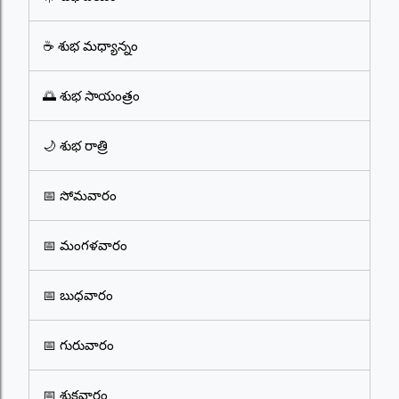
☕ శుభ మధ్యాన్నం
🌅 శుభ సాయంత్రం
🌙 శుభ రాత్రి
📅 సోమవారం
📅 మంగళవారం
📅 బుధవారం
📅 గురువారం
📅 శుక్రవారం