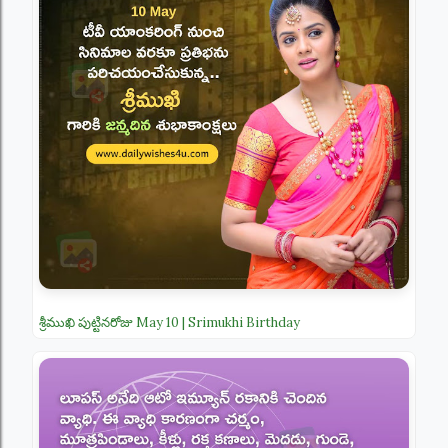
శ్రీముఖి పుట్టినరోజు May 10 | Srimukhi Birthday