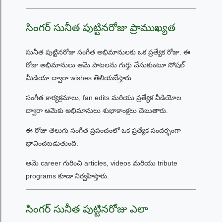
సింగర్ సునీత పుట్టినరోజు ప్రాముఖ్యత
సునీత పుట్టినరోజు సంగీత అభిమానులకు ఒక ప్రత్యేక రోజు. ఈ
రోజు అభిమానులు ఆమె పాటలను గుర్తు చేసుకుంటూ సోషల్
మీడియా ద్వారా wishes తెలియజేస్తారు.
సంగీత కార్యక్రమాలు, fan edits మరియు ప్రత్యేక వీడియోల
ద్వారా ఆమెకు అభిమానులు శుభాకాంక్షలు చెబుతారు.
ఈ రోజు తెలుగు సంగీత ప్రపంచంలో ఒక ప్రత్యేక సందర్భంగా
భావించబడుతుంది.
ఆమె career గురించి articles, videos మరియు tribute
programs కూడా నిర్వహిస్తారు.
సింగర్ సునీత పుట్టినరోజు ఎలా