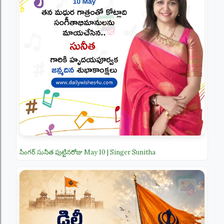
సింగర్ సునీత పుట్టినరోజు May 10 | Singer Sunitha