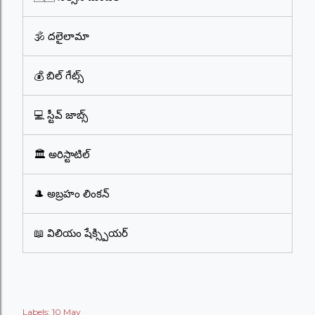
🕉️ దలైలామా
💰 బిల్ గేట్స్
💻 స్టీవ్ జాబ్స్
🏛️ అరిస్టాటిల్
🎩 అబ్రహం లింకన్
📖 విలియం షేక్స్పియర్
Labels:
10 May