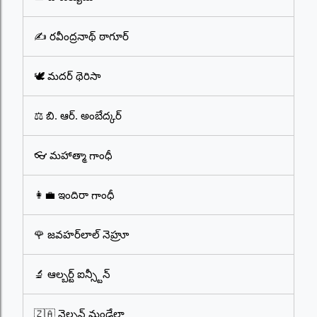
✍️ రవీంద్రనాథ్ ఠాగూర్
🕊️ మదర్ థెరిసా
⚖️ బి. ఆర్. అంబేద్కర్
👓 మహాత్మా గాంధీ
👩‍💼 ఇందిరా గాంధీ
🌹 జవహర్‌లాల్ నెహ్రూ
🔬 ఆల్బర్ట్ ఐన్స్టీన్
🇿🇦 నెల్సన్ మండేలా