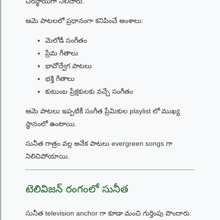
చిరస్థాయిగా నిలిచారు.
ఆమె పాటలలో ప్రధానంగా కనిపించే అంశాలు:
మెలోడీ సంగీతం
ప్రేమ గీతాలు
భావోద్వేగ పాటలు
భక్తి గీతాలు
కుటుంబ ప్రేక్షకులకు నచ్చే సంగీతం
ఆమె పాటలు ఇప్పటికీ సంగీత ప్రేమికుల playlist లో ముఖ్య
స్థానంలో ఉంటాయి.
సునీత గాత్రం వల్ల అనేక పాటలు evergreen songs గా
నిలిచిపోయాయి.
టెలివిజన్ రంగంలో సునీత
సునీత television anchor గా కూడా మంచి గుర్తింపు పొందారు.