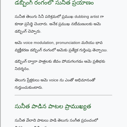
డబ్బింగ్ రంగంలో సునీత ప్రయాణం
సునీత తెలుగు సినీ పరిశ్రమలో ప్రముఖ dubbing artist గా
కూడా ప్రసిద్ధి చెందారు. అనేక ప్రముఖ నటీమణులకు ఆమె
డబ్బింగ్ చెప్పారు.
ఆమె voice modulation, pronunciation మరియు భావ
వ్యక్తీకరణ డబ్బింగ్ రంగంలో ఆమెకు ప్రత్యేక గుర్తింపు తెచ్చాయి.
డబ్బింగ్ ద్వారా పాత్రలకు జీవం పోయగలగడం ఆమె ప్రతిభకు
నిదర్శనం.
తెలుగు ప్రేక్షకులు ఆమె voice ను ఎంతో అభిమానంతో
గుర్తుంచుకుంటారు.
సునీత పాడిన పాటల ప్రాముఖ్యత
సునీత వేలాది పాటలు పాడి తెలుగు సంగీత ప్రపంచంలో