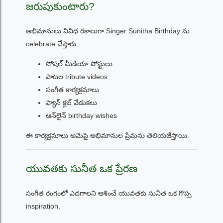
జరుపుకుంటారు?
అభిమానులు వివిధ రకాలుగా Singer Sunitha Birthday ను
celebrate చేస్తారు.
సోషల్ మీడియా పోస్టులు
పాటల tribute videos
సంగీత కార్యక్రమాలు
ఫ్యాన్ క్లబ్ వేడుకలు
ఆన్‌లైన్ birthday wishes
ఈ కార్యక్రమాలు ఆమెపై అభిమానుల ప్రేమను తెలియజేస్తాయి.
యువతకు సునీత ఒక ప్రేరణ
సంగీత రంగంలో ఎదగాలని ఆశించే యువతకు సునీత ఒక గొప్ప
inspiration.