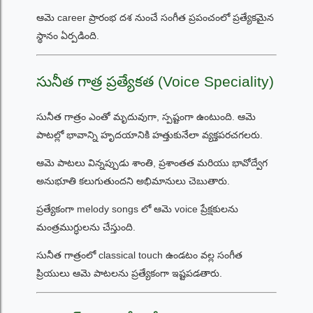
ఆమె career ప్రారంభ దశ నుంచే సంగీత ప్రపంచంలో ప్రత్యేకమైన
స్థానం ఏర్పడింది.
సునీత గాత్ర ప్రత్యేకత (Voice Speciality)
సునీత గాత్రం ఎంతో మృదువుగా, స్పష్టంగా ఉంటుంది. ఆమె
పాటల్లో భావాన్ని హృదయానికి హత్తుకునేలా వ్యక్తపరచగలరు.
ఆమె పాటలు విన్నప్పుడు శాంతి, ప్రశాంతత మరియు భావోద్వేగ
అనుభూతి కలుగుతుందని అభిమానులు చెబుతారు.
ప్రత్యేకంగా melody songs లో ఆమె voice ప్రేక్షకులను
మంత్రముగ్ధులను చేస్తుంది.
సునీత గాత్రంలో classical touch ఉండటం వల్ల సంగీత
ప్రియులు ఆమె పాటలను ప్రత్యేకంగా ఇష్టపడతారు.