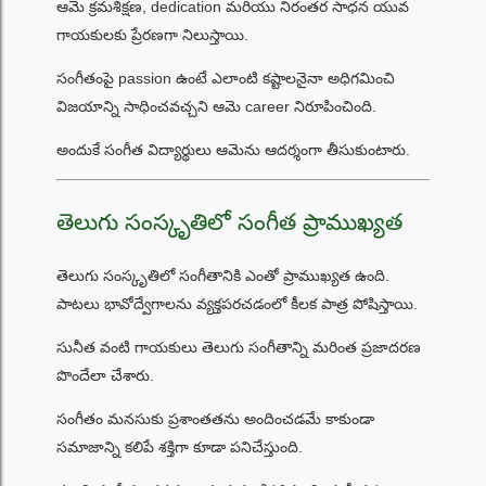
ఆమె క్రమశిక్షణ, dedication మరియు నిరంతర సాధన యువ
గాయకులకు ప్రేరణగా నిలుస్తాయి.
సంగీతంపై passion ఉంటే ఎలాంటి కష్టాలనైనా అధిగమించి
విజయాన్ని సాధించవచ్చని ఆమె career నిరూపించింది.
అందుకే సంగీత విద్యార్థులు ఆమెను ఆదర్శంగా తీసుకుంటారు.
తెలుగు సంస్కృతిలో సంగీత ప్రాముఖ్యత
తెలుగు సంస్కృతిలో సంగీతానికి ఎంతో ప్రాముఖ్యత ఉంది.
పాటలు భావోద్వేగాలను వ్యక్తపరచడంలో కీలక పాత్ర పోషిస్తాయి.
సునీత వంటి గాయకులు తెలుగు సంగీతాన్ని మరింత ప్రజాదరణ
పొందేలా చేశారు.
సంగీతం మనసుకు ప్రశాంతతను అందించడమే కాకుండా
సమాజాన్ని కలిపే శక్తిగా కూడా పనిచేస్తుంది.