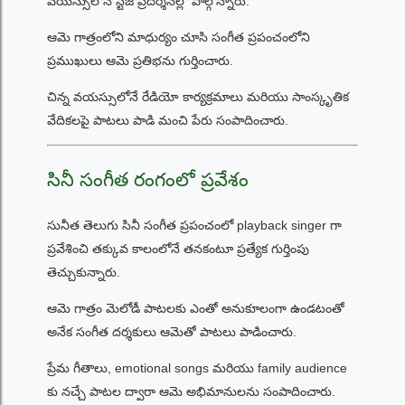
వయస్సులోనే స్టేజ్ ప్రదర్శనల్లో పాల్గొన్నారు.
ఆమె గాత్రంలోని మాధుర్యం చూసి సంగీత ప్రపంచంలోని
ప్రముఖులు ఆమె ప్రతిభను గుర్తించారు.
చిన్న వయస్సులోనే రేడియో కార్యక్రమాలు మరియు సాంస్కృతిక
వేదికలపై పాటలు పాడి మంచి పేరు సంపాదించారు.
సినీ సంగీత రంగంలో ప్రవేశం
సునీత తెలుగు సినీ సంగీత ప్రపంచంలో playback singer గా
ప్రవేశించి తక్కువ కాలంలోనే తనకంటూ ప్రత్యేక గుర్తింపు
తెచ్చుకున్నారు.
ఆమె గాత్రం మెలోడీ పాటలకు ఎంతో అనుకూలంగా ఉండటంతో
అనేక సంగీత దర్శకులు ఆమెతో పాటలు పాడించారు.
ప్రేమ గీతాలు, emotional songs మరియు family audience
కు నచ్చే పాటల ద్వారా ఆమె అభిమానులను సంపాదించారు.