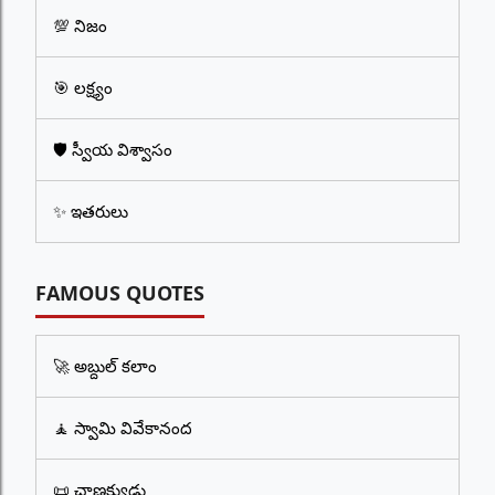
💯 నిజం
🎯 లక్ష్యం
🛡️ స్వీయ విశ్వాసం
✨ ఇతరులు
FAMOUS QUOTES
🚀 అబ్దుల్ కలాం
🧘 స్వామి వివేకానంద
📜 చాణక్యుడు