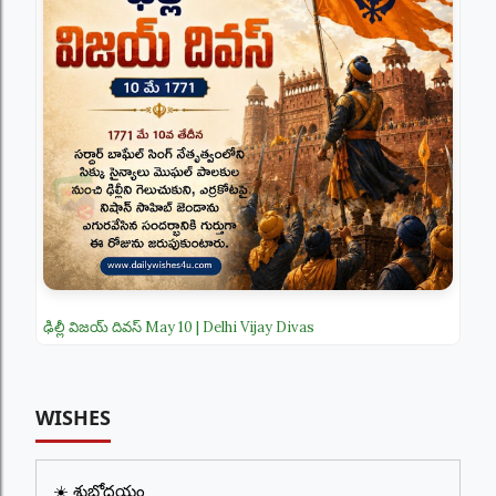
ఢిల్లీ విజయ్ దివస్ May 10 | Delhi Vijay Divas
WISHES
☀️ శుభోదయం