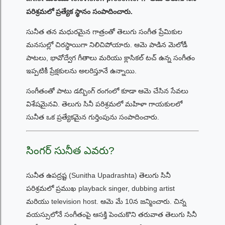
పరిశ్రమలో ప్రత్యేక స్థానం సంపాదించారు.
సునీత తన మధురమైన గాత్రంతో తెలుగు సంగీత ప్రేమికుల
మనసుల్లో చిరస్థాయిగా నిలిచిపోయారు. ఆమె పాడిన మెలోడీ
పాటలు, భావోద్వేగ గీతాలు మరియు క్లాసికల్ టచ్ ఉన్న సంగీతం
ఇప్పటికీ ప్రేక్షకులను అలరిస్తూనే ఉన్నాయి.
సంగీతంతో పాటు డబ్బింగ్ రంగంలో కూడా ఆమె చేసిన సేవలు
విశేషమైనవి. తెలుగు సినీ పరిశ్రమలో మహిళా గాయకులలో
సునీత ఒక ప్రత్యేకమైన గుర్తింపును సంపాదించారు.
సింగర్ సునీత ఎవరు?
సునీత ఉపద్రష్ట (Sunitha Upadrashta) తెలుగు సినీ
పరిశ్రమలో ప్రముఖ playback singer, dubbing artist
మరియు television host. ఆమె మే 10న జన్మించారు. చిన్న
వయస్సులోనే సంగీతంపై ఆసక్తి పెంచుకొని తరువాత తెలుగు సినీ