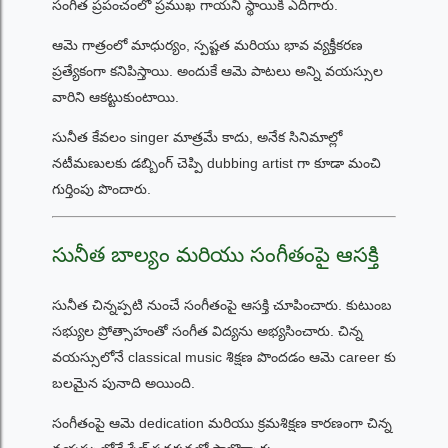
సంగీత ప్రపంచంలో ప్రముఖ గాయని స్థాయికి ఎదిగారు.
ఆమె గాత్రంలో మాధుర్యం, స్పష్టత మరియు భావ వ్యక్తీకరణ
ప్రత్యేకంగా కనిపిస్తాయి. అందుకే ఆమె పాటలు అన్ని వయస్సుల
వారిని ఆకట్టుకుంటాయి.
సునీత కేవలం singer మాత్రమే కాదు, అనేక సినిమాల్లో
నటీమణులకు డబ్బింగ్ చెప్పి dubbing artist గా కూడా మంచి
గుర్తింపు పొందారు.
సునీత బాల్యం మరియు సంగీతంపై ఆసక్తి
సునీత చిన్నప్పటి నుంచే సంగీతంపై ఆసక్తి చూపించారు. కుటుంబ
సభ్యుల ప్రోత్సాహంతో సంగీత విద్యను అభ్యసించారు. చిన్న
వయస్సులోనే classical music శిక్షణ పొందడం ఆమె career కు
బలమైన పునాది అయింది.
సంగీతంపై ఆమె dedication మరియు క్రమశిక్షణ కారణంగా చిన్న