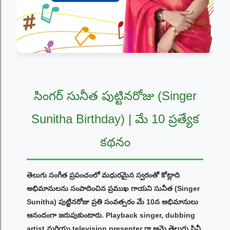
సింగర్ సునీత పుట్టినరోజు (Singer
Sunitha Birthday) | మే 10 ప్రత్యేక
కథనం
తెలుగు సంగీత ప్రపంచంలో మధురమైన స్వరంతో కోట్లాది
అభిమానులను సంపాదించిన ప్రముఖ గాయని సునీత (Singer
Sunitha) పుట్టినరోజు ప్రతి సంవత్సరం మే 10న అభిమానులు
ఆనందంగా జరుపుకుంటారు. Playback singer, dubbing
artist మరియు television presenter గా ఆమె తెలుగు సినీ