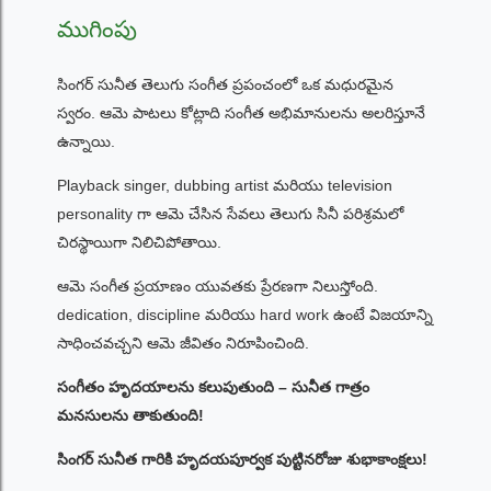
ముగింపు
సింగర్ సునీత తెలుగు సంగీత ప్రపంచంలో ఒక మధురమైన
స్వరం. ఆమె పాటలు కోట్లాది సంగీత అభిమానులను అలరిస్తూనే
ఉన్నాయి.
Playback singer, dubbing artist మరియు television
personality గా ఆమె చేసిన సేవలు తెలుగు సినీ పరిశ్రమలో
చిరస్థాయిగా నిలిచిపోతాయి.
ఆమె సంగీత ప్రయాణం యువతకు ప్రేరణగా నిలుస్తోంది.
dedication, discipline మరియు hard work ఉంటే విజయాన్ని
సాధించవచ్చని ఆమె జీవితం నిరూపించింది.
సంగీతం హృదయాలను కలుపుతుంది – సునీత గాత్రం
మనసులను తాకుతుంది!
సింగర్ సునీత గారికి హృదయపూర్వక పుట్టినరోజు శుభాకాంక్షలు!