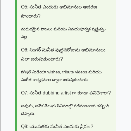
Q5: సునీత ఎందుకు అభిమానుల ఆదరణ
పొందారు?
మధురమైన పాటలు మరియు వినయపూర్వక వ్యక్తిత్వం
వల్ల.
Q6: సింగర్ సునీత పుట్టినరోజును అభిమానులు
ఎలా జరుపుకుంటారు?
సోషల్ మీడియా wishes, tribute videos మరియు
సంగీత కార్యక్రమాల ద్వారా జరుపుకుంటారు.
Q7: సునీత dubbing artist గా కూడా పనిచేశారా?
అవును, అనేక తెలుగు సినిమాల్లో నటీమణులకు డబ్బింగ్
చెప్పారు.
Q8: యువతకు సునీత ఎందుకు ప్రేరణ?