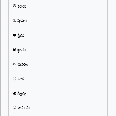
💭 కలలు
🤝 స్నేహం
❤️ ప్రేమ
🧠 జ్ఞానం
🌱 జీవితం
😢 బాధ
🕊️ స్వేచ్ఛ
😊 ఆనందం