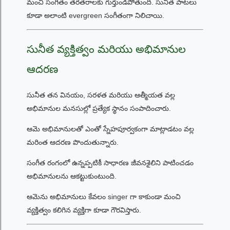
మంచి సంగీతం తరతరాలకు గుర్తుండిపోతుంది. సునీత పాటలు
కూడా అలాంటి evergreen సంగీతంగా నిలిచాయి.
సునీత వ్యక్తిత్వం మరియు అభిమానుల
ఆదరణ
సునీత తన వినయం, సరళత మరియు ఆత్మీయత వల్ల
అభిమానుల మనసుల్లో ప్రత్యేక స్థానం సంపాదించారు.
ఆమె అభిమానులతో ఎంతో స్నేహపూర్వకంగా మాట్లాడటం వల్ల
మరింత ఆదరణ పొందుతున్నారు.
సంగీత రంగంలో ఉన్నప్పటికీ సాధారణ జీవనశైలిని పాటించడం
అభిమానులను ఆకట్టుకుంటుంది.
ఆమెను అభిమానులు కేవలం singer గా కాకుండా మంచి
వ్యక్తిత్వం కలిగిన వ్యక్తిగా కూడా గౌరవిస్తారు.