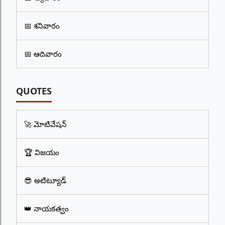
📅 శనివారం
📅 ఆదివారం
QUOTES
🚀 మోటివేషన్
🏆 విజయం
😎 అటిట్యూడ్
👑 నాయకత్వం