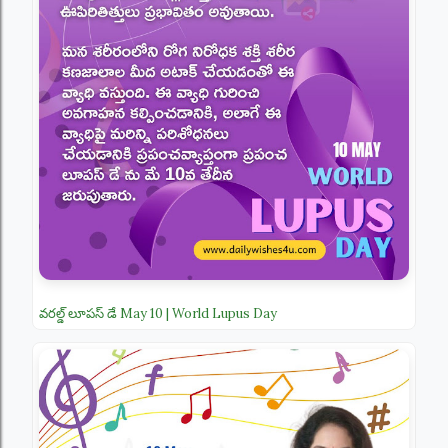
వరల్డ్ లూపస్ డే May 10 | World Lupus Day