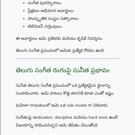
సంగీత పురస్కారాలు
ప్రేక్షకుల అభిమాన అవార్డులు
సాంస్కృతిక సంస్థల సత్కారాలు
టెలివిజన్ గుర్తింపులు
ఈ అవార్డులు ఆమె ప్రతిభకు మరియు కృషికి నిదర్శనం.
తెలుగు సంగీత ప్రపంచంలో ఆమెకు ప్రత్యేక గౌరవం ఉంది.
తెలుగు సంగీత రంగంపై సునీత ప్రభావం
సునీత తెలుగు సంగీత ప్రపంచంలో ఒక ప్రత్యేకమైన స్థానాన్ని
సంపాదించారు. ఆమె పాటలు కొత్త తరానికి కూడా ఎంతో ఇష్టం.
మహిళా గాయకులలో ఆమె ఒక role model గా నిలిచారు.
సంగీతంపై dedication, discipline మరియు hard work ఉంటే
విజయాన్ని సాధించవచ్చని ఆమె జీవితం చెబుతోంది.