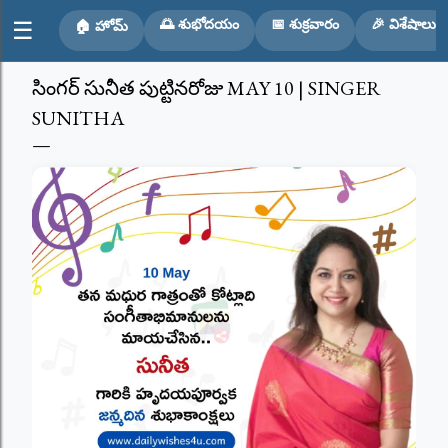
Skip to main content
🌅 శుభోదయం
📅 శుక్రవారం
🎉 విశేషాలు
☰
🏠 హోమ్
సింగర్ సునీత పుట్టినరోజు MAY 10 | SINGER
SUNITHA