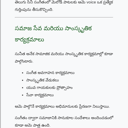
తెలుగు సినీ సంగీతంలో మెలోడీ పాటలకు ఆమె voice ఒక ప్రత్యేక
గుర్తింపును తీసుకొచ్చింది.
సమాజ సేవ మరియు సాంస్కృతిక
కార్యక్రమాలు
సునీత అనేక సామాజిక మరియు సాంస్కృతిక కార్యక్రమాల్లో కూడా
పాల్గొంటారు.
సంగీత అవగాహన కార్యక్రమాలు
సాంస్కృతిక వేడుకలు
యువ గాయకులకు ప్రోత్సాహం
సేవా కార్యక్రమాలు
ఆమె పాల్గొనే కార్యక్రమాలు అభిమానులకు ప్రేరణగా నిలుస్తాయి.
సంగీతం ద్వారా సమాజానికి సానుకూల సందేశాలు అందించడంలో
కూడా ఆమె పాత్ర ఉంది.