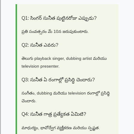
Q1: సింగర్ సునీత పుట్టినరోజు ఎప్పుడు?
ప్రతి సంవత్సరం మే 10న జరుపుకుంటారు.
Q2: సునీత ఎవరు?
తెలుగు playback singer, dubbing artist మరియు
television presenter.
Q3: సునీత ఏ రంగాల్లో ప్రసిద్ధి చెందారు?
సంగీతం, dubbing మరియు television రంగాల్లో ప్రసిద్ధి
చెందారు.
Q4: సునీత గాత్ర ప్రత్యేకత ఏమిటి?
మాధుర్యం, భావోద్వేగ వ్యక్తీకరణ మరియు స్పష్టత.