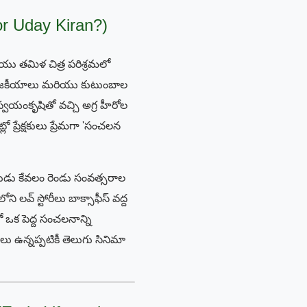
r Uday Kiran?)
 తమిళ చిత్ర పరిశ్రమలో
 రాజకీయాలు మరియు కుటుంబాల
్వయంకృషితో వచ్చి అగ్ర హీరోల
ప్రేక్షకులు ప్రేమగా 'సంచలన
ుడు కేవలం రెండు సంవత్సరాల
ి లవ్ స్టోరీలు బాక్సాఫీస్ వద్ద
 ఒక పెద్ద సంచలనాన్ని
 ఉన్నప్పటికీ తెలుగు సినిమా