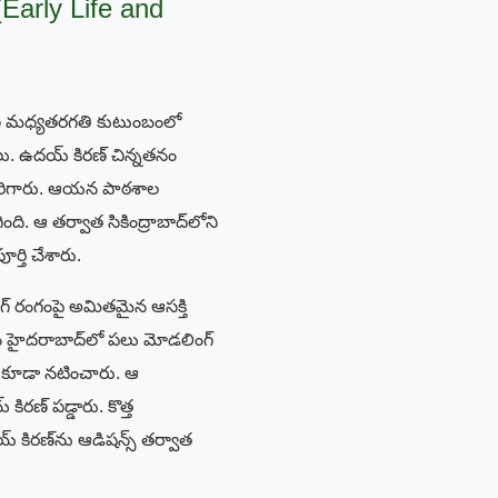
(Early Life and
మణ మధ్యతరగతి కుటుంబంలో
ులు. ఉదయ్ కిరణ్ చిన్నతనం
 పెరిగారు. ఆయన పాఠశాల
ి. ఆ తర్వాత సికింద్రాబాద్‌లోని
ర్తి చేశారు.
గ్ రంగంపై అమితమైన ఆసక్తి
 హైదరాబాద్‌లో పలు మోడలింగ్
 లో కూడా నటించారు. ఆ
ిరణ్ పడ్డారు. కొత్త
్ కిరణ్‌ను ఆడిషన్స్ తర్వాత