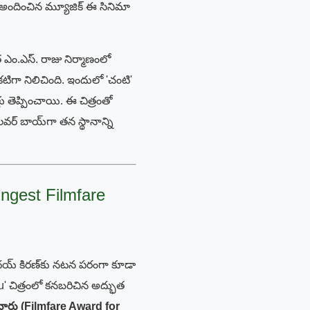
యక్ అందించిన మ్యూజిక్ ఈ సినిమా
త ఎం.ఎస్. రాజు నిర్మాణంలో
ఒకటిగా నిలిచింది. ఇందులో 'చంటి'
్లు తెప్పించాయి. ఈ చిత్రంతో
లవర్ బాయ్‌గా తన స్థానాన్ని
oungest Filmfare
 ఉదయ్ కిరణ్‌కు నటన పరంగా కూడా
u' చిత్రంలో కనబరిచిన అద్భుత
అవార్డు (Filmfare Award for