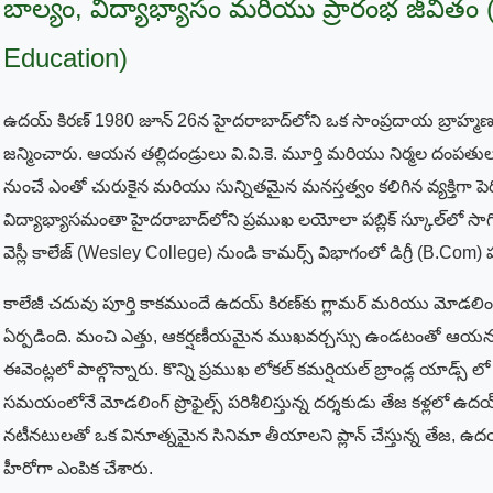
బాల్యం, విద్యాభ్యాసం మరియు ప్రారంభ జీవితం 
Education)
ఉదయ్ కిరణ్ 1980 జూన్ 26న హైదరాబాద్‌లోని ఒక సాంప్రదాయ బ్రాహ్
జన్మించారు. ఆయన తల్లిదండ్రులు వి.వి.కె. మూర్తి మరియు నిర్మల దంపత
నుంచే ఎంతో చురుకైన మరియు సున్నితమైన మనస్తత్వం కలిగిన వ్యక్తిగా
విద్యాభ్యాసమంతా హైదరాబాద్‌లోని ప్రముఖ లయోలా పబ్లిక్ స్కూల్‌లో సాగింద
వెస్లీ కాలేజ్ (Wesley College) నుండి కామర్స్ విభాగంలో డిగ్రీ (B.Com) పూ
కాలేజీ చదువు పూర్తి కాకముందే ఉదయ్ కిరణ్‌కు గ్లామర్ మరియు మోడలిం
ఏర్పడింది. మంచి ఎత్తు, ఆకర్షణీయమైన ముఖవర్చస్సు ఉండటంతో ఆయన
ఈవెంట్లలో పాల్గొన్నారు. కొన్ని ప్రముఖ లోకల్ కమర్షియల్ బ్రాండ్ల యాడ్స్
సమయంలోనే మోడలింగ్ ప్రొఫైల్స్ పరిశీలిస్తున్న దర్శకుడు తేజ కళ్లలో ఉదయ్ క
నటీనటులతో ఒక వినూత్నమైన సినిమా తీయాలని ప్లాన్ చేస్తున్న తేజ, ఉదయ
హీరోగా ఎంపిక చేశారు.