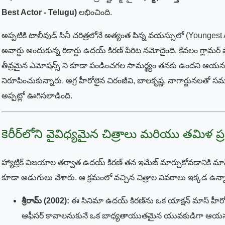
Best Actor - Telugu)
లభించింది.
అప్పటికి టాలీవుడ్ సినీ చరిత్రలోనే అత్యంత పిన్న వయస్సులో (Youngest Actor)
అవార్డు అందుకున్న రికార్డు ఉదయ్ కిరణ్ పేరిట నమోదైంది. కేవలం గ్లామర్
తీవ్రమైన ఎమోషన్స్ ని కూడా పండించగల సామర్థ్యం తనకు ఉందని ఆయన 
నిరూపించుకున్నారు. అగ్ర హీరోలైన చిరంజీవి, బాలకృష్ణ, నాగార్జునలతో సమ
అప్పట్లో ఊగిసలాడింది.
కెరీర్‌లోని వైవిధ్యమైన చిత్రాలు మరియు తమిళ ప్
హ్యాట్రిక్ విజయాల తర్వాత ఉదయ్ కిరణ్ తన ఇమేజ్ మార్చుకోవడానికి మాస
కూడా అడుగులు వేశారు. ఆ క్రమంలో వచ్చిన చిత్రాల వివరాలు ఇక్కడ ఉన్
శ్రీరామ్ (2002):
ఈ సినిమా ఉదయ్ కిరణ్‌ను ఒక యాక్షన్ మాస్ హీరోగా ప
ఆఫీసర్ కావాలనుకునే ఒక బాధ్యతాయుతమైన యువకుడిగా ఆయన బా