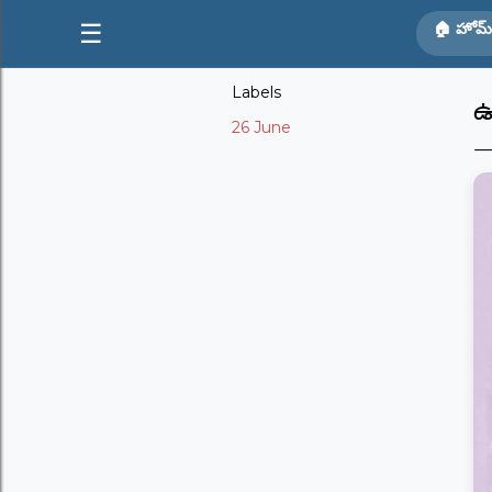
☰
🏠 హోమ్
Labels
ఉ
26 June