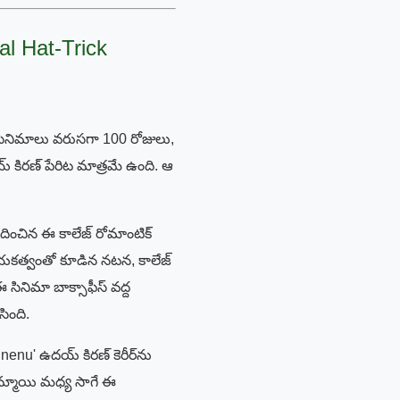
al Hat-Trick
 సినిమాలు వరుసగా 100 రోజులు,
దయ్ కిరణ్ పేరిట మాత్రమే ఉంది. ఆ
దించిన ఈ కాలేజ్ రోమాంటిక్
 అమాయకత్వంతో కూడిన నటన, కాలేజ్
సినిమా బాక్సాఫీస్ వద్ద
ింది.
nenu' ఉదయ్ కిరణ్ కెరీర్‌ను
ేద అమ్మాయి మధ్య సాగే ఈ