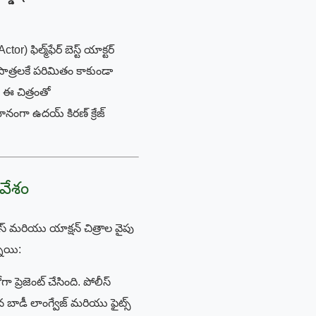
 ఫిల్మ్‌ఫేర్ బెస్ట్ యాక్టర్
 పాత్రలకే పరిమితం కాకుండా
ఈ చిత్రంతో
ానంగా ఉదయ్ కిరణ్ క్రేజ్
రవేశం
్ మరియు యాక్షన్ చిత్రాల వైపు
నాయి:
్రెజెంట్ చేసింది. పోలీస్
డీ లాంగ్వేజ్ మరియు ఫైట్స్