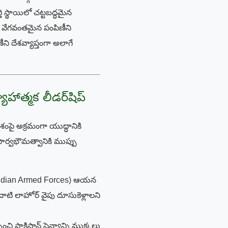
తి స్థాయిలో చట్టబద్ధమైన
ుల వేగవంతమైన పంపిణీని
ని దేశవ్యాప్తంగా అలాగే
ూహాత్మక లీడర్‌షిప్
ేశంపై అక్రమంగా యుద్ధానికి
 సార్వభౌమత్వానికి ముప్పు
ndian Armed Forces) ఆయన
దాటి లాహోర్ వైపు దూసుకెళ్లాలని
చి పాకిస్తాన్ సైన్యాన్ని ముక్కలు