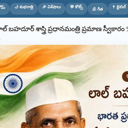
Skip to main content
🌙 శుభరాత్రి
🎉 విశేషాలు
💬 కోట్స్
✝️ బైబిల్
ోమ్
🕉️ గీత
ాల్ బహదూర్ శాస్త్రి ప్రధానమంత్రి ప్రమాణ స్వీకార