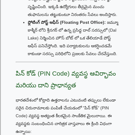
సృష్టించింది. ఇక్కడి ఉద్యోగులు తీవ్రమైన మంచు
తుఫానులను తట్టుకుంటూ నిరంతరం సేవలు అందిస్తారు.
ఫ్లోటింగ్ పోస్ట్ ఆఫీస్ (Floating Post Office):
జమ్మూ
కాశ్మీర్ లోని శ్రీనగర్ లో ఉన్న ప్రసిద్ధ దాల్ సరస్సులో (Dal
Lake) నిర్మించిన హౌస్ బోట్ లో ఒక తేలియాడే పోస్ట్
ఆఫీస్ పనిచేస్తోంది. ఇది పర్యాటకులను ఆకర్షించడమే
కాకుండా సరస్సు పరిధిలోని ప్రజలకు సేవలు చేరవేస్తుంది.
పిన్ కోడ్ (PIN Code) వ్యవస్థ ఆవిర్భావం
మరియు దాని ప్రాధాన్యత
భారతదేశంలో కోట్లాది ఉత్తరాలను ఎటువంటి తప్పులు లేకుండా
సరైన చిరునామాలకు పంపిణీ చేయడంలో "పిన్ కోడ్" (PIN
Code) వ్యవస్థ అత్యంత కీలకమైన సాంకేతిక మైలురాయి. ఈ
వ్యవస్థకు సంబంధించిన చారిత్రక వాస్తవాలు ఈ క్రింది విధంగా
ఉన్నాయి: