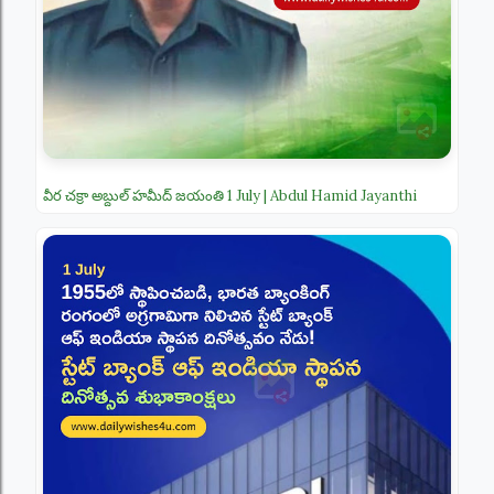
వీర చక్రా అబ్దుల్ హమీద్ జయంతి 1 July | Abdul Hamid Jayanthi