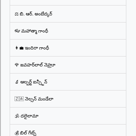
⚖️ బి. ఆర్. అంబేద్కర్
👓 మహాత్మా గాంధీ
👩‍💼 ఇందిరా గాంధీ
🌹 జవహర్‌లాల్ నెహ్రూ
🔬 ఆల్బర్ట్ ఐన్స్టీన్
🇿🇦 నెల్సన్ మండేలా
🕉️ దలైలామా
💰 బిల్ గేట్స్