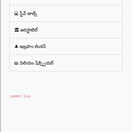
💻 స్టీవ్ జాబ్స్
🏛️ అరిస్టాటిల్
🎩 అబ్రహం లింకన్
📖 విలియం షేక్స్పియర్
Labels:
1 July