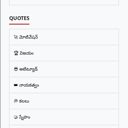
QUOTES
🚀 మోటివేషన్
🏆 విజయం
😎 అటిట్యూడ్
👑 నాయకత్వం
💭 కలలు
🤝 స్నేహం