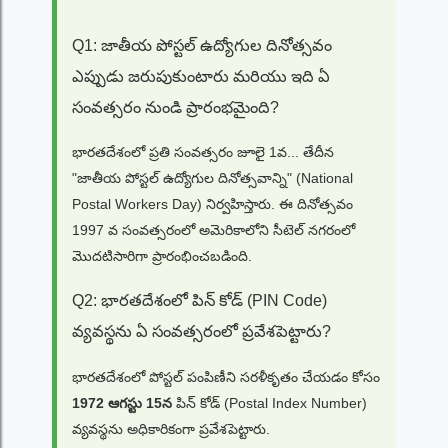
Q1: జాతీయ పోస్టల్ ఉద్యోగుల దినోత్సవం
ఎప్పుడు జరుపుకుంటారు మరియు ఇది ఏ
సంవత్సరం నుండి ప్రారంభమైంది?
భారతదేశంలో ప్రతి సంవత్సరం జూలై 1వ... తేదీన
"జాతీయ పోస్టల్ ఉద్యోగుల దినోత్సవాన్ని" (National
Postal Workers Day) నిర్వహిస్తారు. ఈ దినోత్సవం
1997 వ సంవత్సరంలో అమెరికాలోని సీటెల్ నగరంలో
మొదటిసారిగా ప్రారంభించబడింది.
Q2: భారతదేశంలో పిన్ కోడ్ (PIN Code)
వ్యవస్థను ఏ సంవత్సరంలో ప్రవేశపెట్టారు?
భారతదేశంలో పోస్టల్ పంపిణీని సరళీకృతం చేయడం కోసం
1972 ఆగస్టు 15న
పిన్ కోడ్ (Postal Index Number)
వ్యవస్థను అధికారికంగా ప్రవేశపెట్టారు.