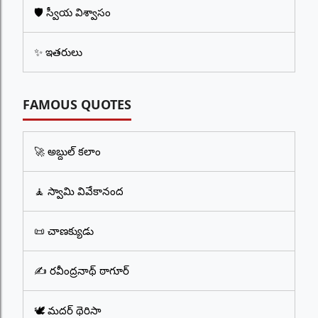
🛡️ స్వీయ విశ్వాసం
✨ ఇతరులు
FAMOUS QUOTES
🚀 అబ్దుల్ కలాం
🧘 స్వామి వివేకానంద
📜 చాణక్యుడు
✍️ రవీంద్రనాథ్ ఠాగూర్
🕊️ మదర్ థెరిసా