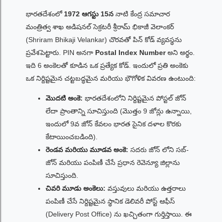
భారతదేశంలో
1972 ఆగస్టు 15న
నాటి కేంద్ర సమాచార
మంత్రిత్వ శాఖ అడిషనల్ సెక్రటరీ శ్రీరామ్ భికాజీ వెలాంకర్
(Shriram Bhikaji Velankar) చొరవతో పిన్ కోడ్ వ్యవస్థను
ప్రవేశపెట్టారు. PIN అనగా
Postal Index Number
అని అర్థం.
ఇది 6 అంకెలతో కూడిన ఒక ప్రత్యేక కోడ్. ఇందులో ప్రతి అంకెకు
ఒక నిర్దిష్టమైన చట్టబద్ధమైన మరియు భౌగోళిక వివరణ ఉంటుంది:
మొదటి అంకె:
భారతదేశంలోని నిర్దిష్టమైన పోస్టల్ జోన్
లేదా ప్రాంతాన్ని సూచిస్తుంది (మొత్తం 9 జోన్లు ఉన్నాయి,
ఇందులో 9వ జోన్ కేవలం భారత సైనిక దళాల కొరకు
కేటాయించబడింది).
రెండవ మరియు మూడవ అంకె:
సదరు జోన్ లోని సబ్-
జోన్ మరియు పంపిణీ చేసే ప్రధాన రెవెన్యూ జిల్లాను
సూచిస్తుంది.
చివరి మూడు అంకెలు:
వస్తువులు మరియు ఉత్తరాలు
పంపిణీ చేసే నిర్దిష్టమైన స్థానిక డెలివరీ పోస్ట్ ఆఫీస్
(Delivery Post Office) ను ఖచ్చితంగా గుర్తిస్తాయి. ఈ