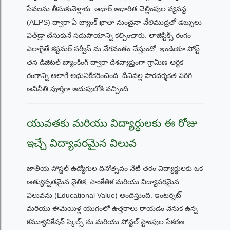
సేవలను తీసుకువెళ్లారు. ఆధార్ ఆధారిత చెల్లింపుల వ్యవస్థ
(AEPS) ద్వారా ఏ బ్యాంక్ ఖాతా నుంచైనా వేలిముద్రతో డబ్బులు
విత్‌డ్రా చేసుకునే సదుపాయాన్ని కల్పించారు. లాజిస్టిక్స్ రంగం
ఎలాగైతే కస్టమర్ సర్వీస్ ను వేగవంతం చేస్తుందో, ఇండియా పోస్ట్
తన డిజిటల్ బ్యాంకింగ్ ద్వారా దేశవ్యాప్తంగా గ్రామీణ ఆర్థిక
రంగాన్ని అలాగే ఆధునికీకరించింది. దీనివల్ల పారదర్శకత పెరిగి
అవినీతి పూర్తిగా అదుపులోకి వచ్చింది.
యువతకు మరియు విద్యార్థులకు ఈ రోజు
ఇచ్చే విద్యాపరమైన విలువ
జాతీయ పోస్టల్ ఉద్యోగుల దినోత్సవం నేటి తరం విద్యార్థులకు ఒక
అత్యున్నతమైన నైతిక, సాంకేతిక మరియు విద్యాపరమైన
విలువను (Educational Value) అందిస్తుంది. ఇంటర్నెట్
మరియు ఈమెయిళ్ల యుగంలో ఉత్తరాలు రాయడం వెనుక ఉన్న
కమ్యూనికేషన్ స్కిల్స్ ను మరియు పోస్టల్ స్టాంపుల సేకరణ