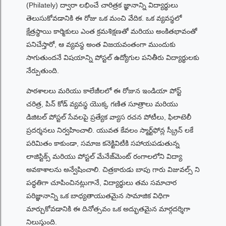
(Philately) ద్వారా లభించే చారిత్రక జ్ఞానాన్ని విద్యార్థులు
తెలుసుకోవడానికి ఈ రోజు ఒక మంచి వేదిక. ఒక వ్యవస్థలో
క్షేత్రస్థాయి కార్మికులు ఎంత క్రమశిక్షణతో మరియు అంకితభావంతో
పనిచేస్తారో, ఆ వ్యవస్థ అంత విజయవంతంగా ముందుకు
సాగుతుందనే విషయాన్ని పోస్టల్ ఉద్యోగుల పనితీరు విద్యార్థులకు
నేర్పుతుంది.
పాఠశాలలు మరియు కాలేజీలలో ఈ రోజున ఇండియా పోస్ట్
చరిత్ర, పిన్ కోడ్ వ్యవస్థ యొక్క గణిత సూత్రాలు మరియు
డిజిటల్ పోస్టల్ సేవలపై ప్రత్యేక వ్యాస రచన పోటీలు, ఫిలాటెలీ
ప్రదర్శనలు నిర్వహించాలి. యువత కేవలం స్మార్ట్‌ఫోన్ల స్క్రీన్ లకే
పరిమితం కాకుండా, సమాజ కనెక్టివిటీకి సహాయపడుతున్న
లాజిస్టిక్స్ మరియు పోస్టల్ మేనేజ్‌మెంట్ రంగాలలోని విద్యా
అవకాశాలను అన్వేషించాలి. చిత్రకారుడు బాపు గారు విజువల్స్ ని
పద్ధతిగా చూపించినట్లుగానే, విద్యార్థులు తమ సమాచార
పరిజ్ఞానాన్ని ఒక బాధ్యతాయుతమైన సామాజిక విధిగా
మార్చుకోవడానికి ఈ దినోత్సవం ఒక అద్భుతమైన మార్గదర్శిగా
నిలుస్తుంది.