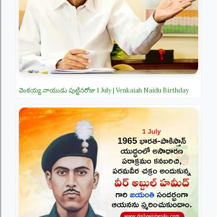
వెంకయ్య నాయుడు పుట్టినరోజు 1 July | Venkaiah Naidu Birthday