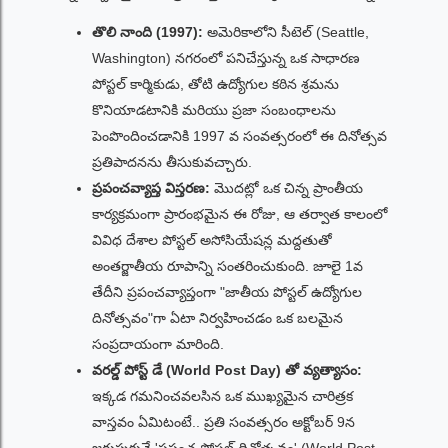
తొలి నాంది (1997):
అమెరికాలోని సీటెల్ (Seattle,
Washington) నగరంలో పనిచేస్తున్న ఒక సాధారణ
పోస్టల్ కార్మికుడు, తోటి ఉద్యోగుల కఠిన శ్రమను
కొనియాడటానికి మరియు ప్రజా సంబంధాలను
పెంపొందించడానికి 1997 వ సంవత్సరంలో ఈ దినోత్సవ
ప్రతిపాదనను తీసుకువచ్చారు.
ప్రపంచవ్యాప్త విస్తరణ:
మొదట్లో ఒక చిన్న ప్రాంతీయ
కార్యక్రమంగా ప్రారంభమైన ఈ రోజు, ఆ తర్వాత కాలంలో
వివిధ దేశాల పోస్టల్ అసోసియేషన్ల మద్దతుతో
అంతర్జాతీయ రూపాన్ని సంతరించుకుంది. జూలై 1వ
తేదీని ప్రపంచవ్యాప్తంగా "జాతీయ పోస్టల్ ఉద్యోగుల
దినోత్సవం"గా ఏటా నిర్వహించడం ఒక బలమైన
సంప్రదాయంగా మారింది.
వరల్డ్ పోస్ట్ డే (World Post Day) తో వ్యత్యాసం:
ఇక్కడ గమనించవలసిన ఒక ముఖ్యమైన చారిత్రక
వాస్తవం ఏమిటంటే.. ప్రతి సంవత్సరం అక్టోబర్ 9న
జరుపుకునే 'ప్రపంచ పోస్టల్ దినోత్సవం' (World Post