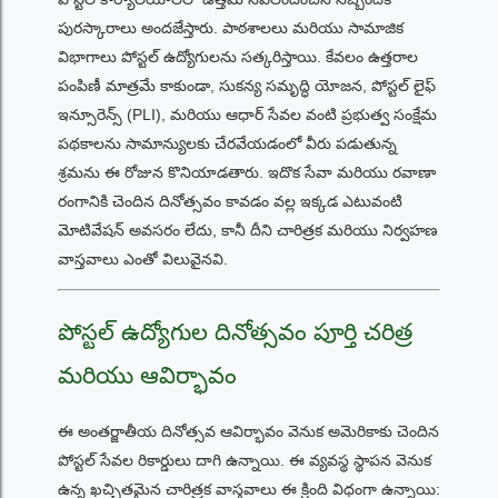
పురస్కారాలు అందజేస్తారు. పాఠశాలలు మరియు సామాజిక
విభాగాలు పోస్టల్ ఉద్యోగులను సత్కరిస్తాయి. కేవలం ఉత్తరాల
పంపిణీ మాత్రమే కాకుండా, సుకన్య సమృద్ధి యోజన, పోస్టల్ లైఫ్
ఇన్సూరెన్స్ (PLI), మరియు ఆధార్ సేవల వంటి ప్రభుత్వ సంక్షేమ
పథకాలను సామాన్యులకు చేరవేయడంలో వీరు పడుతున్న
శ్రమను ఈ రోజున కొనియాడతారు. ఇదొక సేవా మరియు రవాణా
రంగానికి చెందిన దినోత్సవం కావడం వల్ల ఇక్కడ ఎటువంటి
మోటివేషన్ అవసరం లేదు, కానీ దీని చారిత్రక మరియు నిర్వహణ
వాస్తవాలు ఎంతో విలువైనవి.
పోస్టల్ ఉద్యోగుల దినోత్సవం పూర్తి చరిత్ర
మరియు ఆవిర్భావం
ఈ అంతర్జాతీయ దినోత్సవ ఆవిర్భావం వెనుక అమెరికాకు చెందిన
పోస్టల్ సేవల రికార్డులు దాగి ఉన్నాయి. ఈ వ్యవస్థ స్థాపన వెనుక
ఉన్న ఖచ్చితమైన చారిత్రక వాస్తవాలు ఈ క్రింది విధంగా ఉన్నాయి: