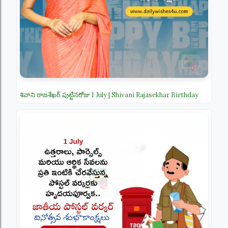
శివాని రాజశేఖర్ పుట్టినరోజు 1 July | Shivani Rajasekhar Birthday