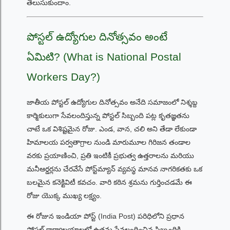
తెలుసుకుందాం.
పోస్టల్ ఉద్యోగుల దినోత్సవం అంటే
ఏమిటి? (What is National Postal
Workers Day?)
జాతీయ పోస్టల్ ఉద్యోగుల దినోత్సవం అనేది సమాజంలో నిశ్శబ్ద
కార్మికులుగా సేవలందిస్తున్న పోస్టల్ సిబ్బంది పట్ల కృతజ్ఞతను
చాటే ఒక విశిష్టమైన రోజు. ఎండ, వాన, చలి అని తేడా లేకుండా
హిమాలయ పర్వతాగ్రాల నుండి మారుమూల గిరిజన తండాల
వరకు ప్రయాణించి, ప్రతి ఇంటికీ ప్రభుత్వ ఉత్తరాలను మరియు
మనీఆర్డర్లను చేరవేసే పోస్ట్‌మ్యాన్ వ్యవస్థ మానవ నాగరికతకు ఒక
బలమైన కనెక్టివిటీ కవచం. వారి కఠిన శ్రమను గుర్తించడమే ఈ
రోజు యొక్క ముఖ్య లక్ష్యం.
ఈ రోజున ఇండియా పోస్ట్ (India Post) పరిధిలోని ప్రధాన
పోస్టల్ కార్యాలయాలలో ఉత్తమ సేవలందించిన సిబ్బందికి