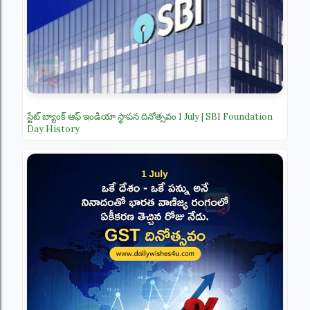
స్టేట్ బ్యాంక్ ఆఫ్ ఇండియా స్థాపన దినోత్సవం 1 July | SBI Foundation
Day History