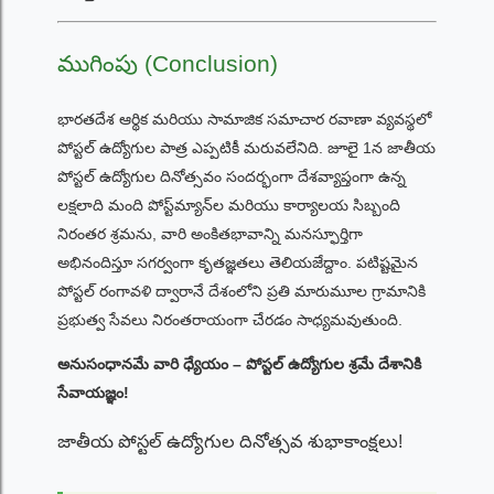
ముగింపు (Conclusion)
భారతదేశ ఆర్థిక మరియు సామాజిక సమాచార రవాణా వ్యవస్థలో
పోస్టల్ ఉద్యోగుల పాత్ర ఎప్పటికీ మరువలేనిది. జూలై 1న జాతీయ
పోస్టల్ ఉద్యోగుల దినోత్సవం సందర్భంగా దేశవ్యాప్తంగా ఉన్న
లక్షలాది మంది పోస్ట్‌మ్యాన్‌ల మరియు కార్యాలయ సిబ్బంది
నిరంతర శ్రమను, వారి అంకితభావాన్ని మనస్ఫూర్తిగా
అభినందిస్తూ సగర్వంగా కృతజ్ఞతలు తెలియజేద్దాం. పటిష్టమైన
పోస్టల్ రంగావళి ద్వారానే దేశంలోని ప్రతి మారుమూల గ్రామానికి
ప్రభుత్వ సేవలు నిరంతరాయంగా చేరడం సాధ్యమవుతుంది.
అనుసంధానమే వారి ధ్యేయం – పోస్టల్ ఉద్యోగుల శ్రమే దేశానికి
సేవాయజ్ఞం!
జాతీయ పోస్టల్ ఉద్యోగుల దినోత్సవ శుభాకాంక్షలు!