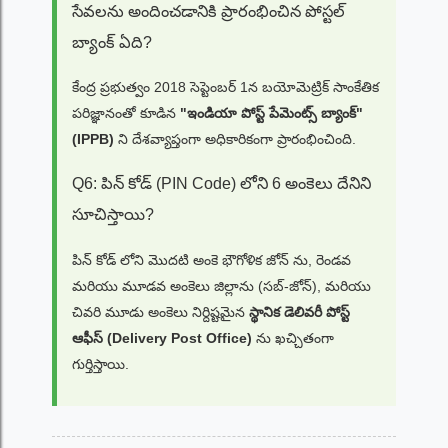
సేవలను అందించడానికి ప్రారంభించిన పోస్టల్
బ్యాంక్ ఏది?
కేంద్ర ప్రభుత్వం 2018 సెప్టెంబర్ 1న బయోమెట్రిక్ సాంకేతిక
పరిజ్ఞానంతో కూడిన
"ఇండియా పోస్ట్ పేమెంట్స్ బ్యాంక్"
(IPPB)
ని దేశవ్యాప్తంగా అధికారికంగా ప్రారంభించింది.
Q6: పిన్ కోడ్ (PIN Code) లోని 6 అంకెలు దేనిని
సూచిస్తాయి?
పిన్ కోడ్ లోని మొదటి అంకె భౌగోళిక జోన్ ను, రెండవ
మరియు మూడవ అంకెలు జిల్లాను (సబ్-జోన్), మరియు
చివరి మూడు అంకెలు నిర్దిష్టమైన
స్థానిక డెలివరీ పోస్ట్
ఆఫీస్ (Delivery Post Office)
ను ఖచ్చితంగా
గుర్తిస్తాయి.