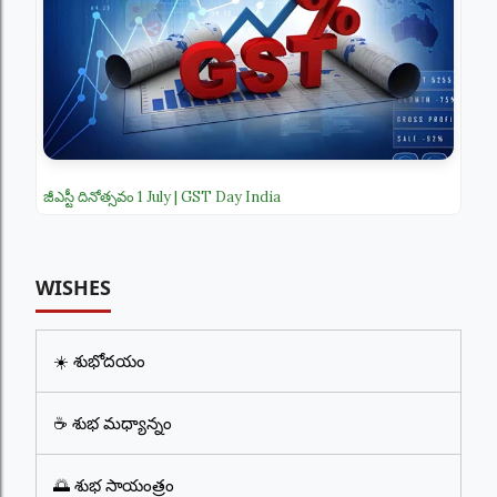
జీఎస్టీ దినోత్సవం 1 July | GST Day India
WISHES
☀️ శుభోదయం
☕ శుభ మధ్యాన్నం
🌅 శుభ సాయంత్రం