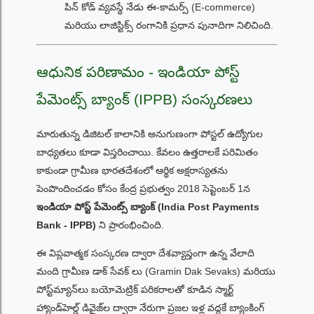
పిన్ కోడ్ వ్యవస్థే నేడు ఈ-కామర్స్ (E-commerce)
మరియు లాజిస్టిక్స్ రంగానికి ప్రధాన పునాదిగా నిలిచింది.
ఆధునిక పరిణామం - ఇండియా పోస్ట్
పేమెంట్స్ బ్యాంక్ (IPPB) సంస్కరణలు
మారుతున్న డిజిటల్ కాలానికి అనుగుణంగా పోస్టల్ ఉద్యోగుల
బాధ్యతలు కూడా విస్తరించాయి. కేవలం ఉత్తరాలకే పరిమితం
కాకుండా గ్రామీణ భారతదేశంలో ఆర్థిక అక్షరాస్యతను
పెంపొందించడం కోసం కేంద్ర ప్రభుత్వం 2018 సెప్టెంబర్ 1న
ఇండియా పోస్ట్ పేమెంట్స్ బ్యాంక్ (India Post Payments
Bank - IPPB)
ని ప్రారంభించింది.
ఈ విప్లవాత్మక సంస్కరణ ద్వారా దేశవ్యాప్తంగా ఉన్న వేలాది
మంది గ్రామీణ డాక్ సేవక్ లు (Gramin Dak Sevaks) మరియు
పోస్ట్‌మ్యాన్‌లు బయోమెట్రిక్ పరికరాలతో కూడిన స్మార్ట్
హ్యాండ్‌హెల్డ్ డివైజ్‌ల ద్వారా నేరుగా ప్రజల ఇళ్ల వద్దకే బ్యాంకింగ్