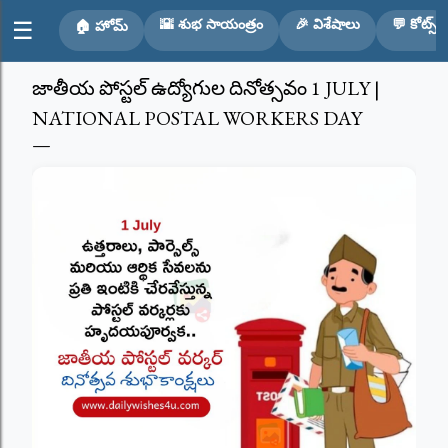
Skip to main content
🌇 శుభ సాయంత్రం
🎉 విశేషాలు
💬 కోట్స్
☰
🏠 హోమ్
జాతీయ పోస్టల్ ఉద్యోగుల దినోత్సవం 1 JULY |
NATIONAL POSTAL WORKERS DAY