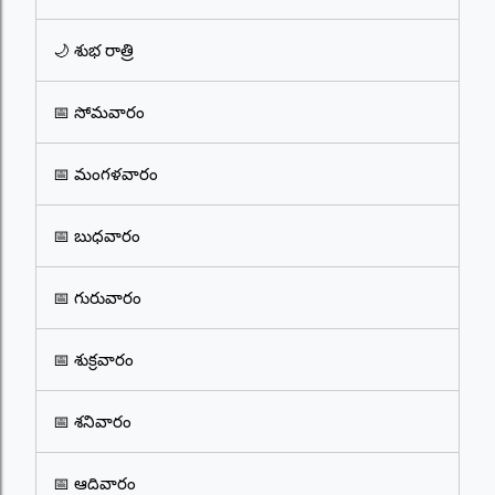
🌙 శుభ రాత్రి
📅 సోమవారం
📅 మంగళవారం
📅 బుధవారం
📅 గురువారం
📅 శుక్రవారం
📅 శనివారం
📅 ఆదివారం