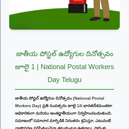
జాతీయ పోస్టల్ ఉద్యోగుల దినోత్సవం
జూలై 1 | National Postal Workers
Day Telugu
జాతీయ పోస్టల్ ఉద్యోగుల దినోత్సవం (National Postal
Workers Day) ప్రతి సంవత్సరం జూలై 1న భారతదేశమంతటా
అధికారికంగా మరియు అంతర్జాతీయంగా నిర్వహించబడుతుంది.
సమాజంలో సమాచార మార్పిడికి నిరంతరం శ్రమిస్తూ, ఎటువంటి
వాతావరణ పరిస్థితులనైనా తట్టుకుంటూ ఉత్తరాలు, పార్సిళ్లు