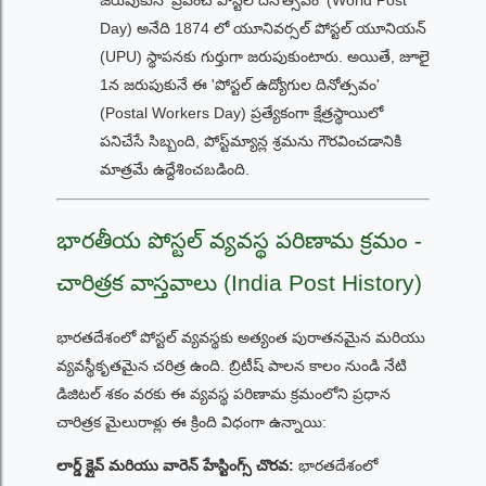
Day) అనేది 1874 లో యూనివర్సల్ పోస్టల్ యూనియన్
(UPU) స్థాపనకు గుర్తుగా జరుపుకుంటారు. అయితే, జూలై
1న జరుపుకునే ఈ 'పోస్టల్ ఉద్యోగుల దినోత్సవం'
(Postal Workers Day) ప్రత్యేకంగా క్షేత్రస్థాయిలో
పనిచేసే సిబ్బంది, పోస్ట్‌మ్యాన్ల శ్రమను గౌరవించడానికి
మాత్రమే ఉద్దేశించబడింది.
భారతీయ పోస్టల్ వ్యవస్థ పరిణామ క్రమం -
చారిత్రక వాస్తవాలు (India Post History)
భారతదేశంలో పోస్టల్ వ్యవస్థకు అత్యంత పురాతనమైన మరియు
వ్యవస్థీకృతమైన చరిత్ర ఉంది. బ్రిటీష్ పాలన కాలం నుండి నేటి
డిజిటల్ శకం వరకు ఈ వ్యవస్థ పరిణామ క్రమంలోని ప్రధాన
చారిత్రక మైలురాళ్లు ఈ క్రింది విధంగా ఉన్నాయి:
లార్డ్ క్లైవ్ మరియు వారెన్ హేస్టింగ్స్ చొరవ:
భారతదేశంలో