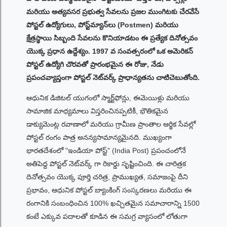
మరియు అత్యవసర ప్రభుత్వ సేవలను ప్రజల ముంగిటకు చేరవేసే
పోస్టల్ ఉద్యోగులు, పోస్ట్‌మ్యాన్‌లు (Postmen) మరియు
క్షేత్రస్థాయి సిబ్బంది సేవలను కొనియాడటం ఈ ప్రత్యేక దినోత్సవం
యొక్క ప్రధాన ఉద్దేశ్యం. 1997 వ సంవత్సరంలో ఒక అమెరికన్
పోస్టల్ ఉద్యోగి చొరవతో ప్రారంభమైన ఈ రోజు, నేడు
ప్రపంచవ్యాప్తంగా పోస్టల్ నెట్‌వర్క్ ప్రాధాన్యతను చాటిచెబుతోంది.
ఆధునిక డిజిటల్ యుగంలో స్మార్ట్‌ఫోన్లు, ఈమెయిళ్లు మరియు
సామాజిక మాధ్యమాలు విస్తరించినప్పటికీ, భౌతికమైన
డాక్యుమెంట్ల రవాణాలో మరియు గ్రామీణ ప్రాంతాల ఆర్థిక సేవల్లో
పోస్టల్ రంగం పాత్ర అనన్యసామాన్యమైనది. ముఖ్యంగా
భారతదేశంలో "ఇండియా పోస్ట్" (India Post) ప్రపంచంలోనే
అతిపెద్ద పోస్టల్ నెట్‌వర్క్ గా రికార్డు సృష్టించింది. ఈ చారిత్రక
దినోత్సవం యొక్క పూర్తి చరిత్ర, ప్రాముఖ్యత, సమాజంపై దీని
ప్రభావం, ఆధునిక పోస్టల్ బ్యాంకింగ్ సంస్కరణలు మరియు ఈ
రంగానికి సంబంధించిన 100% ఖచ్చితమైన సమాచారాన్ని 1500
కంటే ఎక్కువ పదాలతో కూడిన ఈ సమగ్ర వ్యాసంలో లోతుగా