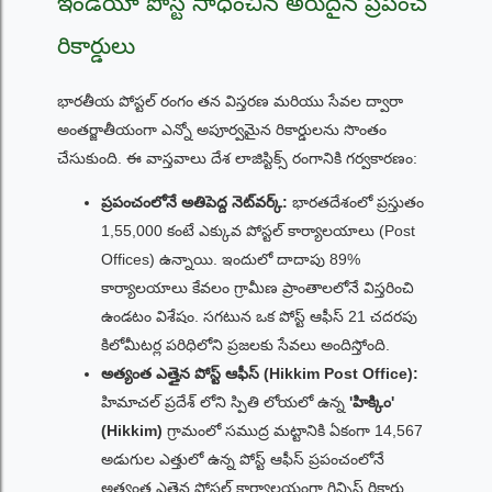
ఇండియా పోస్ట్ సాధించిన అరుదైన ప్రపంచ
రికార్డులు
భారతీయ పోస్టల్ రంగం తన విస్తరణ మరియు సేవల ద్వారా
అంతర్జాతీయంగా ఎన్నో అపూర్వమైన రికార్డులను సొంతం
చేసుకుంది. ఈ వాస్తవాలు దేశ లాజిస్టిక్స్ రంగానికి గర్వకారణం:
ప్రపంచంలోనే అతిపెద్ద నెట్‌వర్క్:
భారతదేశంలో ప్రస్తుతం
1,55,000 కంటే ఎక్కువ పోస్టల్ కార్యాలయాలు (Post
Offices) ఉన్నాయి. ఇందులో దాదాపు 89%
కార్యాలయాలు కేవలం గ్రామీణ ప్రాంతాలలోనే విస్తరించి
ఉండటం విశేషం. సగటున ఒక పోస్ట్ ఆఫీస్ 21 చదరపు
కిలోమీటర్ల పరిధిలోని ప్రజలకు సేవలు అందిస్తోంది.
అత్యంత ఎత్తైన పోస్ట్ ఆఫీస్ (Hikkim Post Office):
హిమాచల్ ప్రదేశ్ లోని స్పితి లోయలో ఉన్న
'హిక్కిం'
(Hikkim)
గ్రామంలో సముద్ర మట్టానికి ఏకంగా 14,567
అడుగుల ఎత్తులో ఉన్న పోస్ట్ ఆఫీస్ ప్రపంచంలోనే
అత్యంత ఎత్తైన పోస్టల్ కార్యాలయంగా గిన్నిస్ రికార్డు