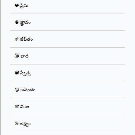
❤️ ప్రేమ
🧠 జ్ఞానం
🌱 జీవితం
😢 బాధ
🕊️ స్వేచ్ఛ
😊 ఆనందం
💯 నిజం
🎯 లక్ష్యం