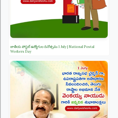
జాతీయ పోస్టల్ ఉద్యోగుల దినోత్సవం 1 July | National Postal
Workers Day