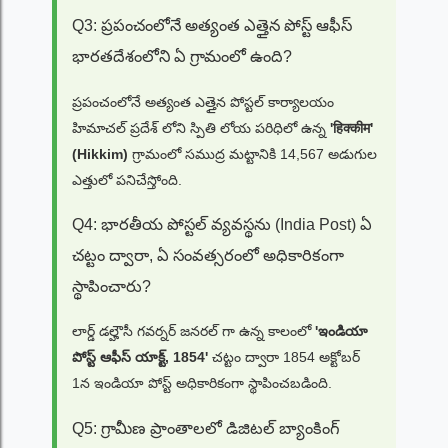
Q3: ప్రపంచంలోనే అత్యంత ఎత్తైన పోస్ట్ ఆఫీస్
భారతదేశంలోని ఏ గ్రామంలో ఉంది?
ప్రపంచంలోనే అత్యంత ఎత్తైన పోస్టల్ కార్యాలయం
హిమాచల్ ప్రదేశ్ లోని స్పితి లోయ పరిధిలో ఉన్న
'हिक्कीम'
(Hikkim)
గ్రామంలో సముద్ర మట్టానికి 14,567 అడుగుల
ఎత్తులో పనిచేస్తోంది.
Q4: భారతీయ పోస్టల్ వ్యవస్థను (India Post) ఏ
చట్టం ద్వారా, ఏ సంవత్సరంలో అధికారికంగా
స్థాపించారు?
లార్డ్ డల్హౌసీ గవర్నర్ జనరల్ గా ఉన్న కాలంలో
'ఇండియా
పోస్ట్ ఆఫీస్ యాక్ట్, 1854'
చట్టం ద్వారా 1854 అక్టోబర్
1న ఇండియా పోస్ట్ అధికారికంగా స్థాపించబడింది.
Q5: గ్రామీణ ప్రాంతాలలో డిజిటల్ బ్యాంకింగ్