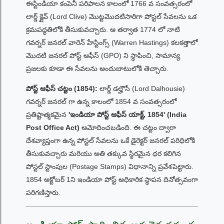
ఈస్టిండియా కంపెనీ పరిపాలన కాలంలో 1766 వ సంవత్సరంలో
లార్డ్ క్లైవ్ (Lord Clive) మొట్టమొదటిసారిగా పోస్టల్ సేవలను ఒక
క్రమపద్ధతిలోకి తీసుకువచ్చారు. ఆ తర్వాత 1774 లో నాటి
గవర్నర్ జనరల్ వారెన్ హేస్టింగ్స్ (Warren Hastings) కలకత్తాలో
మొదటి జనరల్ పోస్ట్ ఆఫీస్ (GPO) ని స్థాపించి, సామాన్య
ప్రజలకు కూడా ఈ సేవలను అందుబాటులోకి తెచ్చారు.
పోస్ట్ ఆఫీస్ చట్టం (1854):
లార్డ్ డల్హౌసీ (Lord Dalhousie)
గవర్నర్ జనరల్ గా ఉన్న కాలంలో 1854 వ సంవత్సరంలో
ప్రతిష్టాత్మకమైన
'ఇండియా పోస్ట్ ఆఫీస్ యాక్ట్, 1854' (India
Post Office Act)
ఆమోదించబడింది. ఈ చట్టం ద్వారా
దేశవ్యాప్తంగా ఉన్న పోస్టల్ సేవలను ఒకే డైరెక్టర్ జనరల్ పరిధిలోకి
తీసుకువచ్చారు మరియు అతి తక్కువ స్థిరమైన ధర కలిగిన
పోస్టల్ స్టాంపుల (Postage Stamps) విధానాన్ని ప్రవేశపెట్టారు.
1854 అక్టోబర్ 1ని ఇండియా పోస్ట్ అధికారిక స్థాపన దినోత్సవంగా
పరిగణిస్తారు.