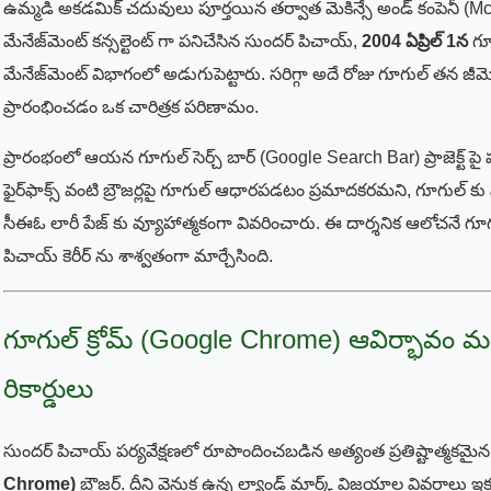
ఉమ్మడి అకడమిక్ చదువులు పూర్తయిన తర్వాత మెకిన్సే అండ్ కంపెనీ 
మేనేజ్‌మెంట్ కన్సల్టెంట్ గా పనిచేసిన సుందర్ పిచాయ్,
2004 ఏప్రిల్ 1న
గూగ
మేనేజ్‌మెంట్ విభాగంలో అడుగుపెట్టారు. సరిగ్గా అదే రోజు గూగుల్ తన జ
ప్రారంభించడం ఒక చారిత్రక పరిణామం.
ప్రారంభంలో ఆయన గూగుల్ సెర్చ్ బార్ (Google Search Bar) ప్రాజెక్ట్ పై పని
ఫైర్‌ఫాక్స్ వంటి బ్రౌజర్లపై గూగుల్ ఆధారపడటం ప్రమాదకరమని, గూగుల్ కు
సీఈఓ లారీ పేజ్ కు వ్యూహాత్మకంగా వివరించారు. ఈ దార్శనిక ఆలోచనే గ
పిచాయ్ కెరీర్ ను శాశ్వతంగా మార్చేసింది.
గూగుల్ క్రోమ్ (Google Chrome) ఆవిర్భావం 
రికార్డులు
సుందర్ పిచాయ్ పర్యవేక్షణలో రూపొందించబడిన అత్యంత ప్రతిష్టాత్మకమైన ప్ర
Chrome)
బ్రౌజర్. దీని వెనుక ఉన్న ల్యాండ్ మార్క్ విజయాల వివరాలు ఇక