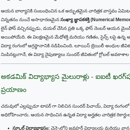
ఆయన బాల్యానికి సంబంధించిన ఒక అద్భుతమైన చారిత్రక వాస్తవం ఏమిటం
చిన్నతనం నుంచే అసాధారణమైన
సంఖ్యా జ్ఞాపకశక్తి (Numerical Memo
లైన్ ఫోన్ వచ్చినప్పుడు, డయల్ చేసిన ప్రతి ఒక్క ఫోన్ నెంబర్ ఆయన మైండ్ 
అయిపోయేది. ఈ విలక్షణమైన మేధోశక్తి మరియు గణితం, సైన్స్ లపై ఉన
విద్యా రంగంలో అగ్రస్థానానికి నడిపించింది. లూయిస్ బ్రెయిలీ అంధుల జీవితా
నింపినట్లుగానే, ఈ విద్యా నైపుణ్యాలు సుందర్ జీవితంలో గ్లోబల్ అవకాశా
అకడమిక్ విద్యాభ్యాస మైలురాళ్లు - ఐఐటీ ఖరగ్‌
ప్రయాణం
చదువులో ఎల్లప్పుడూ టాపర్ గా నిలిచిన సుందర్ పిచాయ్, విద్యా రంగంల
అధిరోహించారు. ఆయన సాధించిన ఉన్నత విద్యా అర్హతల చారిత్రక రికార్డు
స్కూల్ విద్యాభ్యాసం:
చెన్నైలోని జవహర్ విద్యాలయ మరియు వాన వ