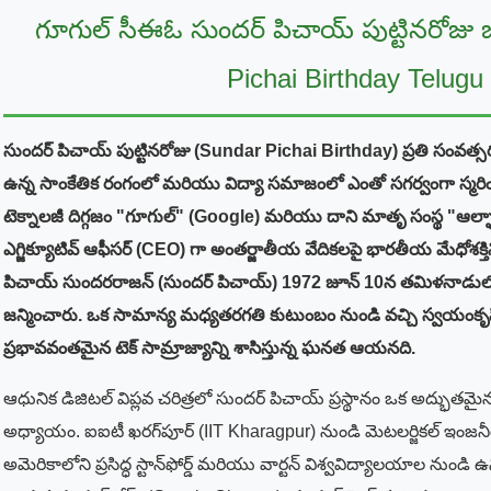
గూగుల్ సీఈఓ సుందర్ పిచాయ్ పుట్టినరోజు 
Pichai Birthday Telugu
సుందర్ పిచాయ్ పుట్టినరోజు (Sundar Pichai Birthday) ప్రతి సంవత్సర
ఉన్న సాంకేతిక రంగంలో మరియు విద్యా సమాజంలో ఎంతో సగర్వంగా స్మరిం
టెక్నాలజీ దిగ్గజం "గూగుల్" (Google) మరియు దాని మాతృ సంస్థ "ఆల్ఫా
ఎగ్జిక్యూటివ్ ఆఫీసర్ (CEO) గా అంతర్జాతీయ వేదికలపై భారతీయ మేధోశక్తిని 
పిచాయ్ సుందరరాజన్ (సుందర్ పిచాయ్) 1972 జూన్ 10న తమిళనాడుల
జన్మించారు. ఒక సామాన్య మధ్యతరగతి కుటుంబం నుండి వచ్చి స్వయంకృ
ప్రభావవంతమైన టెక్ సామ్రాజ్యాన్ని శాసిస్తున్న ఘనత ఆయనది.
ఆధునిక డిజిటల్ విప్లవ చరిత్రలో సుందర్ పిచాయ్ ప్రస్థానం ఒక అద్భుతమ
అధ్యాయం. ఐఐటీ ఖరగ్‌పూర్ (IIT Kharagpur) నుండి మెటలర్జికల్ ఇంజనీరింగ
అమెరికాలోని ప్రసిద్ధ స్టాన్‌ఫోర్డ్ మరియు వార్టన్ విశ్వవిద్యాలయాల నుండి ఉ