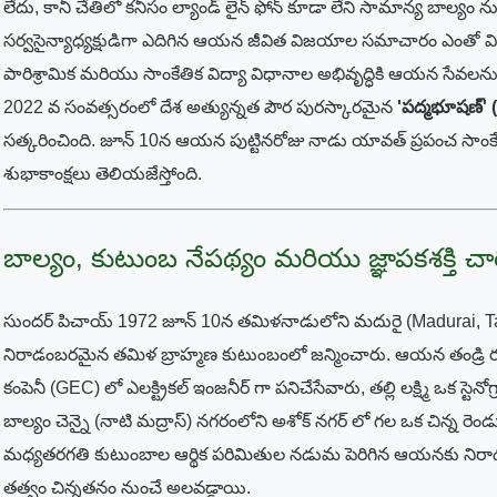
లేదు, కానీ చేతిలో కనీసం ల్యాండ్ లైన్ ఫోన్ కూడా లేని సామాన్య బాల్యం ను
సర్వసైన్యాధ్యక్షుడిగా ఎదిగిన ఆయన జీవిత విజయాల సమాచారం ఎంతో వ
పారిశ్రామిక మరియు సాంకేతిక విద్యా విధానాల అభివృద్ధికి ఆయన సేవల
2022 వ సంవత్సరంలో దేశ అత్యున్నత పౌర పురస్కారమైన
'పద్మభూషణ్
సత్కరించింది. జూన్ 10న ఆయన పుట్టినరోజు నాడు యావత్ ప్రపంచ సాం
శుభాకాంక్షలు తెలియజేస్తోంది.
బాల్యం, కుటుంబ నేపథ్యం మరియు జ్ఞాపకశక్తి చార
సుందర్ పిచాయ్ 1972 జూన్ 10న తమిళనాడులోని మదురై (Madurai, 
నిరాడంబరమైన తమిళ బ్రాహ్మణ కుటుంబంలో జన్మించారు. ఆయన తండ్రి రఘ
కంపెనీ (GEC) లో ఎలక్ట్రికల్ ఇంజనీర్ గా పనిచేసేవారు, తల్లి లక్ష్మి ఒక స్టెన
బాల్యం చెన్నై (నాటి మద్రాస్) నగరంలోని అశోక్ నగర్ లో గల ఒక చిన్న రెండు
మధ్యతరగతి కుటుంబాల ఆర్థిక పరిమితుల నడుమ పెరిగిన ఆయనకు నిరా
తత్వం చిన్నతనం నుంచే అలవడ్డాయి.