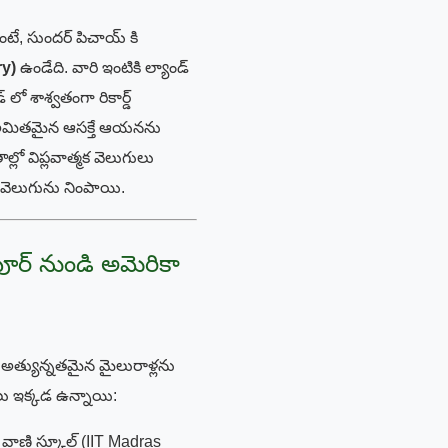
టే, సుందర్ పిచాయ్ కి
ry)
ఉండేది. వారి ఇంటికి ల్యాండ్
లో శాశ్వతంగా రికార్డ్
్న అమితమైన ఆసక్తే ఆయనను
ల్లో విప్లవాత్మక వెలుగులు
ల వెలుగును నింపాయి.
పూర్ నుండి అమెరికా
ో అత్యున్నతమైన మైలురాళ్లను
లు ఇక్కడ ఉన్నాయి:
ాణి స్కూల్ (IIT Madras