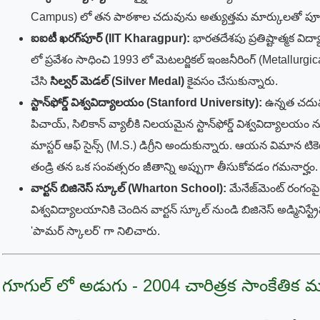
Campus) లో తన పాఠశాల చదువును అత్యుత్తమ మార్కులతో పూర్తి
ఐఐటీ ఖరగ్‌పూర్ (IIT Kharagpur):
భారతదేశపు ప్రతిష్టాత్మక విద
లో ప్రవేశం సాధించి 1993 లో మెటలర్జికల్ ఇంజనీరింగ్ (Metallurgica
చేసి
సిల్వర్ మెడల్ (Silver Medal)
కైవసం చేసుకున్నారు.
స్టాన్‌ఫోర్డ్ విశ్వవిద్యాలయం (Stanford University):
ఉన్నత చదువు
పిచాయ్, సిలికాన్ వ్యాలీకి నిలయమైన స్టాన్‌ఫోర్డ్ విశ్వవిద్యాలయం న
మాస్టర్ ఆఫ్ సైన్స్ (M.S.) డిగ్రీని అందుకున్నారు. ఆయన విమాన 
తండ్రి తన ఒక సంవత్సరం జీతాన్ని అప్పుగా తీసుకోవడం గమనార్హం.
వార్టన్ బిజినెస్ స్కూల్ (Wharton School):
మేనేజ్‌మెంట్ రంగంపై 
విశ్వవిద్యాలయానికి చెందిన వార్టన్ స్కూల్ నుండి బిజినెస్ అడ్మినిస్ట
'పామర్ స్కాలర్' గా నిలిచారు.
గూగుల్ లో అడుగు - 2004 చారిత్రక సాంకేతిక 