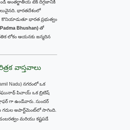
ండి అంతర్జాతీయ టెక్ దిగ్గజానికి
ిలువైనది. భారతదేశంలో
ను కొనియాడుతూ భారత ప్రభుత్వం
' (Padma Bhushan)
తో
కేతిక లోకం ఆయనకు జన్మదిన
ిత్రక వాస్తవాలు
Tamil Nadu) నగరంలో ఒక
ునాథ్ పిచాయ్ ఒక బ్రిటిష్
ోగ్రాఫర్ గా ఉండేవారు. సుందర్
 గదుల అపార్ట్‌మెంట్‌లో సాగింది.
డంబరత్వం మరియు కష్టపడే