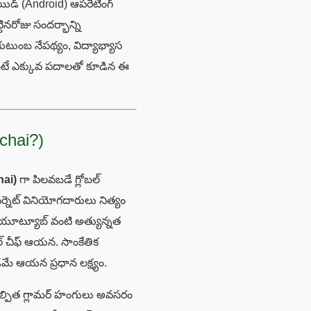
ిడ్ (Android) ఆపరేటింగ్
టినరోజు సందర్భాన్ని
 కుటుంబ నేపథ్యం, విద్యాభ్యాస
0 కంటే ఎక్కువ పదాలతో కూడిన ఈ
chai?)
hai)
గా పిలవబడే గ్లోబల్
టర్నెట్ వినియోగదారులు నిత్యం
ు యూట్యూబ్ వంటి అత్యున్నత
బల్ చీఫ్ ఆయన. సాంకేతిక
మే ఆయన ప్రధాన లక్ష్యం.
ల్పిత గ్లామర్ హంగులు అవసరం