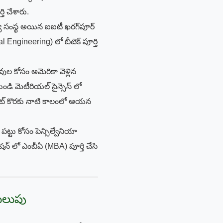
 చేశారు.
్యా సంస్థ అయిన ఐఐటీ ఖరగ్‌పూర్
l Engineering) లో బీటెక్ పూర్తి
ల కోసం అమెరికా వెళ్లిన
ుండి మెటీరియల్ సైన్సెస్ లో
టికెట్ కొరకు నాటి కాలంలో ఆయన
పట్టు కోసం పెన్సిల్వేనియా
్రేషన్ లో ఎంబీఏ (MBA) పూర్తి చేసి
మలుపు