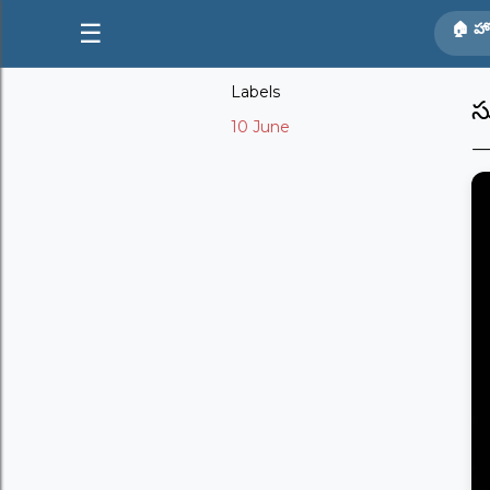
☰
🏠 హ
Labels
స
10 June