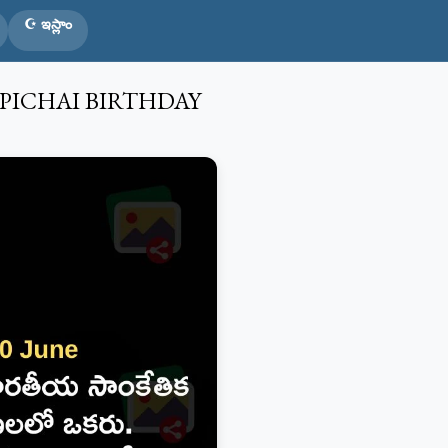
☪️ ఇస్లాం
AR PICHAI BIRTHDAY