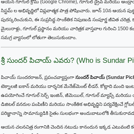
ఆయన గూగుల్ క్రోమ్ (Google Chrome), గూగుల్ డ్రైవ్ మరియు ఆండ్రాయ
సిస్టమ్ ల అభివృద్ధిలో విప్లవాత్మక పాత్ర పోషించారు. జూన్ 10న ఆయన పుట్
పురస్కరించుకుని, ఈ సుప్రసిద్ధ సాంకేతిక నిపుణుడి సంపూర్ణ జీవిత చరిత్ర,
మైలురాళ్లు, గూగుల్ ప్రస్థానం మరియు చారిత్రక వాస్తవాల గురించి 150
సమగ్ర వ్యాసంలో లోతుగా తెలుసుకుందాం.
శ్రీ సుందర్ పిచాయ్ ఎవరు? (Who is Sundar Pi
పిచాయ్ సుందరరాజన్, ప్రపంచవ్యాప్తంగా
సుందర్ పిచాయ్ (Sundar Pic
టెక్నాలజీ ఐకాన్ మరియు దార్శనిక మేనేజ్‌మెంట్ లీడర్. కోట్లాది మంది ఇం
ఉపయోగించే గూగుల్ సెర్చ్ ఇంజిన్, జీమెయిల్, గూగుల్ మ్యాప్స్ మరియ
డిజిటల్ వనరుల పంపిణీని మరియు సాంకేతిక అభివృద్ధిని పర్యవేక్షించే గ్లో
పరిజ్ఞానాన్ని సామాన్యుడికి సైతం సులభంగా అందుబాటులోకి తీసుకురావడ
ఆయన చలనచిత్ర రంగానికి చెందిన నటుడు కానందున ఇక్కడ ఎటువంటి క