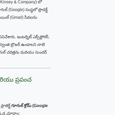
(McKinsey & Company) లో
ుల్ (Google) సంస్థలో ప్రొడక్ట్
ీమెయిల్ (Gmail) సేవలను
చేశారు. ఇంటర్నెట్ ఎక్స్‌ప్లోరర్,
 స్వంత బ్రౌజర్ ఉండాలని నాటి
ూగుల్ చరిత్రను మరియు సుందర్
మరియు ప్రపంచ
ాజెక్ట్
గూగుల్ క్రోమ్ (Google
్కడ చూద్దాం: