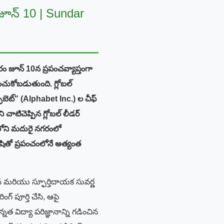
జూన్ 10 | Sundar
ం జూన్ 10న ప్రపంచవ్యాప్తంగా
చుకోబడుతుంది. గ్లోబల్
బెట్" (Alphabet Inc.) ల చీఫ్
చాటిచెప్పిన గ్లోబల్ లీడర్
ోని మదురై నగరంలో
షితో ప్రపంచంలోనే అత్యంత
ైన మరియు స్ఫూర్తిదాయక సువర్ణ
్ పూర్తి చేసి, ఆపై
న్నత విద్యా పరిజ్ఞానాన్ని గడించిన