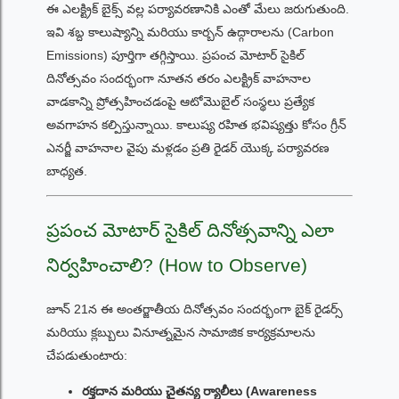
ఈ ఎలక్ట్రిక్ బైక్స్ వల్ల పర్యావరణానికి ఎంతో మేలు జరుగుతుంది.
ఇవి శబ్ద కాలుష్యాన్ని మరియు కార్బన్ ఉద్గారాలను (Carbon
Emissions) పూర్తిగా తగ్గిస్తాయి. ప్రపంచ మోటార్ సైకిల్
దినోత్సవం సందర్భంగా నూతన తరం ఎలక్ట్రిక్ వాహనాల
వాడకాన్ని ప్రోత్సహించడంపై ఆటోమొబైల్ సంస్థలు ప్రత్యేక
అవగాహన కల్పిస్తున్నాయి. కాలుష్య రహిత భవిష్యత్తు కోసం గ్రీన్
ఎనర్జీ వాహనాల వైపు మళ్లడం ప్రతి రైడర్ యొక్క పర్యావరణ
బాధ్యత.
ప్రపంచ మోటార్ సైకిల్ దినోత్సవాన్ని ఎలా
నిర్వహించాలి? (How to Observe)
జూన్ 21న ఈ అంతర్జాతీయ దినోత్సవం సందర్భంగా బైక్ రైడర్స్
మరియు క్లబ్బులు వినూత్నమైన సామాజిక కార్యక్రమాలను
చేపడుతుంటారు:
రక్తదాన మరియు చైతన్య ర్యాలీలు (Awareness