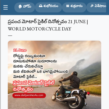
Skip to main content
🌅 శుభోదయం
📅 శుక్రవారం
🎉 విశేషాలు
☰
🏠 హోమ్
ప్రపంచ మోటార్ సైకిల్ దినోత్సవం 21 JUNE |
WORLD MOTORCYCLE DAY