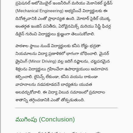
ప్రఫెషనల్ ఆటోమొబైల్ ఇంజనీరింగ్ మరియు మెకానికల్ స్టడీస్
(Mechanical Engineering) అభ్యసించే విద్యార్థులకు ఈ
దినోత్సవానికి ఎంతో ప్రాధాన్యత ఉంది. మోటార్ సైకిల్ యొక్క
అంతర్గత ఇంజిన్ పనితీరు, ఏరోడైనమిక్స్ మరియు సేఫ్టీ ఫీచర్ల
డిజైన్ గురించి విద్యార్థులు క్షుణ్ణంగా తెలుసుకోవాలి.
పాఠశాల స్థాయి నుండే విద్యార్థులకు కనీస రోడ్డు భద్రతా
నియమాలను విద్యా ప్రణాళికలో భాగంగా బోధించాలి. మైనర్
డ్రైవింగ్ (Minor Driving) వల్ల జరిగే నష్టాలను, చట్టపరమైన
శిక్షలను విద్యార్థులు గ్రహించేలా ఉపాధ్యాయులు అవగాహన
కల్పించాలి. లైసెన్స్ లేకుండా, కనీస వయసు రాకుండా
వాహనాలను నడపకూడదనే బాధ్యతను యువత
అలవర్చుకోవాలి. ఈ విద్యా విలువ సమాజంలో ప్రమాదాల
శాతాన్ని తగ్గించడానికి ఎంతో తోడ్పడుతుంది.
ముగింపు (Conclusion)