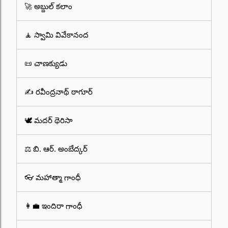
🚀 అబ్దుల్ కలాం
🧘 స్వామి వివేకానంద
📜 చాణక్యుడు
✍️ రవీంద్రనాథ్ ఠాగూర్
🕊️ మదర్ థెరిసా
⚖️ బి. ఆర్. అంబేద్కర్
👓 మహాత్మా గాంధీ
👩‍💼 ఇందిరా గాంధీ