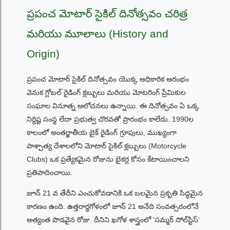
ప్రపంచ మోటార్ సైకిల్ దినోత్సవం చరిత్ర
మరియు మూలాలు (History and
Origin)
ప్రపంచ మోటార్ సైకిల్ దినోత్సవం యొక్క అధికారిక ఆరంభం
వెనుక గ్లోబల్ రైడింగ్ క్లబ్బులు మరియు మోటరింగ్ ప్రేమికుల
సంఘాల వినూత్న ఆలోచనలు ఉన్నాయి. ఈ దినోత్సవం ఏ ఒక్క
నిర్దిష్ట సంస్థ లేదా ప్రభుత్వ చొరవతో ప్రారంభం కాలేదు. 1990ల
కాలంలో అంతర్జాతీయ బైక్ రైడింగ్ గ్రూపులు, ముఖ్యంగా
పాశ్చాత్య దేశాలలోని మోటార్ సైకిల్ క్లబ్బులు (Motorcycle
Clubs) ఒక ప్రత్యేకమైన రోజును బైకర్ల కోసం కేటాయించాలని
ప్రతిపాదించాయి.
జూన్ 21 వ తేదీని ఎంచుకోవడానికి ఒక బలమైన ప్రకృతి సిద్ధమైన
కారణం ఉంది. ఉత్తరార్ధగోళంలో జూన్ 21 అనేది సంవత్సరంలోనే
అత్యంత పొడవైన రోజు. దీనిని ఖగోళ శాస్త్రంలో 'సమ్మర్ సోల్‌స్టిస్'