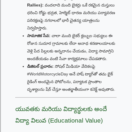
Rallies):
వందలాది మంది బైకర్లు ఒకే రకమైన దుస్తులు
ధరించి రోడ్డు భద్రత, హెల్మెట్ ధారణ మరియు పర్యావరణ
పరిరక్షణపై నగరాలలో భారీ చైతన్య యాత్రలను
నిర్వహిస్తారు.
సామాజిక సేవ:
చాలా మంది బైకర్ క్లబ్బుల సభ్యులు ఈ
రోజున సుదూర గ్రామాలకు లేదా అనాథ శరణాలయాలకు
వెళ్లి పేద పిల్లలకు అన్నదానం చేయడం, విద్యా సామాగ్రిని
అందజేయడం వంటి సేవా కార్యక్రమాలు చేపడతారు.
డిజిటల్ ప్రచారం:
సోషల్ మీడియా వేదికలపై
#WorldMotorcycleDay అనే హాష్ ట్యాగ్‌తో తమ బైక్
రైడింగ్ అందమైన ఫోటోలను, పర్యాటక ప్రాంతాల
దృశ్యాలను షేర్ చేస్తూ అంతర్జాతీయంగా కనెక్ట్ అవుతారు.
యువతకు మరియు విద్యార్థులకు అందే
విద్యా విలువ (Educational Value)