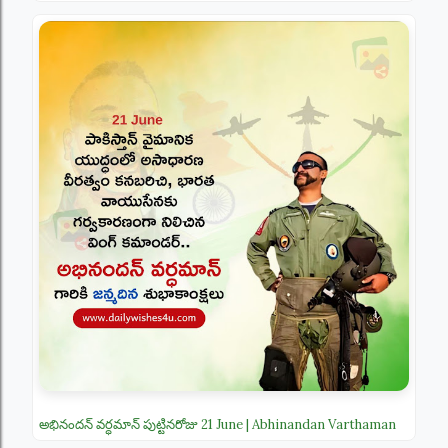
అభినందన్ వర్ధమాన్ పుట్టినరోజు 21 June | Abhinandan Varthaman