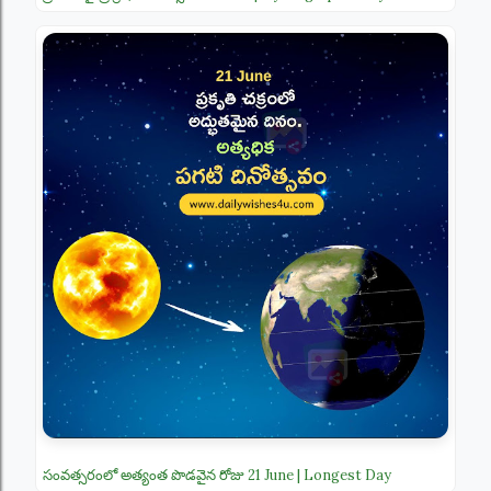
సంవత్సరంలో అత్యంత పొడవైన రోజు 21 June | Longest Day