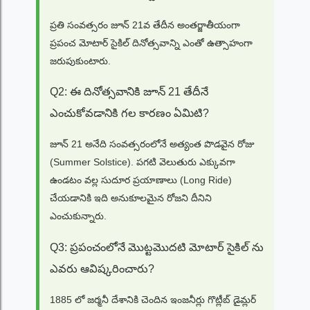
ప్రతి సంవత్సరం జూన్ 21వ తేదీన అంతర్జాతీయంగా
ప్రపంచ మోటార్ సైకిల్ దినోత్సవాన్ని ఎంతో ఉత్సాహంగా
జరుపుకుంటారు.
Q2: ఈ దినోత్సవానికి జూన్ 21 తేదీనే
ఎంచుకోవడానికి గల కారణం ఏమిటి?
జూన్ 21 అనేది సంవత్సరంలోనే అత్యంత పొడవైన రోజు
(Summer Solstice). పగటి వెలుతురు ఎక్కువగా
ఉండటం వల్ల సుదూర ప్రయాణాలు (Long Ride)
చేయడానికి ఇది అనుకూలమైన రోజని దీనిని
ఎంచుకున్నారు.
Q3: ప్రపంచంలోనే మొట్టమొదటి మోటార్ సైకిల్ ను
ఎవరు ఆవిష్కరించారు?
1885 లో జర్మనీ దేశానికి చెందిన ఇంజనీర్లు గొట్లీబ్ డైమ్లర్