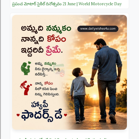
ప్రపంచ మోటార్ సైకిల్ దినోత్సవం 21 June | World Motorcycle Day