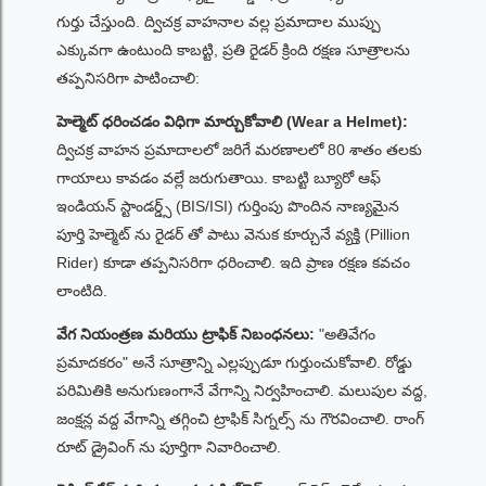
గుర్తు చేస్తుంది. ద్విచక్ర వాహనాల వల్ల ప్రమాదాల ముప్పు
ఎక్కువగా ఉంటుంది కాబట్టి, ప్రతి రైడర్ క్రింది రక్షణ సూత్రాలను
తప్పనిసరిగా పాటించాలి:
హెల్మెట్ ధరించడం విధిగా మార్చుకోవాలి (Wear a Helmet):
ద్విచక్ర వాహన ప్రమాదాలలో జరిగే మరణాలలో 80 శాతం తలకు
గాయాలు కావడం వల్లే జరుగుతాయి. కాబట్టి బ్యూరో ఆఫ్
ఇండియన్ స్టాండర్డ్స్ (BIS/ISI) గుర్తింపు పొందిన నాణ్యమైన
పూర్తి హెల్మెట్ ను రైడర్ తో పాటు వెనుక కూర్చునే వ్యక్తి (Pillion
Rider) కూడా తప్పనిసరిగా ధరించాలి. ఇది ప్రాణ రక్షణ కవచం
లాంటిది.
వేగ నియంత్రణ మరియు ట్రాఫిక్ నిబంధనలు:
"అతివేగం
ప్రమాదకరం" అనే సూత్రాన్ని ఎల్లప్పుడూ గుర్తుంచుకోవాలి. రోడ్డు
పరిమితికి అనుగుణంగానే వేగాన్ని నిర్వహించాలి. మలుపుల వద్ద,
జంక్షన్ల వద్ద వేగాన్ని తగ్గించి ట్రాఫిక్ సిగ్నల్స్ ను గౌరవించాలి. రాంగ్
రూట్ డ్రైవింగ్ ను పూర్తిగా నివారించాలి.