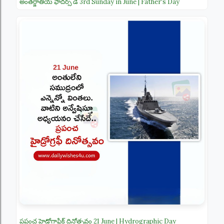
అంతర్జాతీయ ఫాదర్స్ డే 3rd Sunday in June | Father's Day
ప్రపంచ హైడ్రోగ్రాఫిక్ దినోత్సవం 21 June | Hydrographic Day