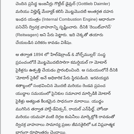
చెందిన ప్రసిద్ధ ఇంజనీర్లు గొట్లీబ్ డైమ్లర్ (Gottlieb Daimler)
మరియు విల్హెల్మ్ మేబ్యాక్ కలిసి మొట్టమొదటి అంతర్గత దహన
ఇంధన యంత్రం (Internal Combustion Engine) ఆధారంగా
పనిచేసే ద్విచక్ర వాహనాన్ని సృష్టించారు. దీనికి 'రెయిట్‌వాగెన్'
(Reitwagen) అని పేరు పెట్టారు. ఇది చెక్కతో తయారు
చేయబడిన పరికరం కావడం విశేషం.
ఆ తర్వాత 1894 లో 'హిల్‌డెబ్రాండ్ & వోల్ఫ్‌ముల్లర్' సంస్థ
ప్రపంచంలోనే మొట్టమొదటిసారిగా కమర్షియల్ గా మోటార్
సైకిళ్లను ఉత్పత్తి చేయడం ప్రారంభించింది. ఆ సమయంలోనే దీనికి
'మోటార్ సైకిల్' అనే అధికారిక పేరు స్థిరపడింది. ఇరవయ్యవ
శతాబ్దంలో సంభవించిన మొదటి మరియు రెండవ ప్రపంచ
యుద్ధాల సమయంలో సైనికుల సమాచార మార్పిడికి మోటార్
సైకిళ్లు అత్యంత కీలకమైన సాధనంగా మారాయి. యుద్ధం
ముగిసిన తర్వాత హార్లే-డేవిడ్సన్, రాయల్ ఎన్‌ఫీల్డ్, హోండా
మరియు యమహా వంటి దిగ్గజ కంపెనీలు మార్కెట్లోకి రావడంతో
ద్విచక్ర వాహనాలు సామాన్య ప్రజల జీవనశైలిలో ఒక విప్లవాత్మక
భాగంగా రూపాంతరం చెందాయి.