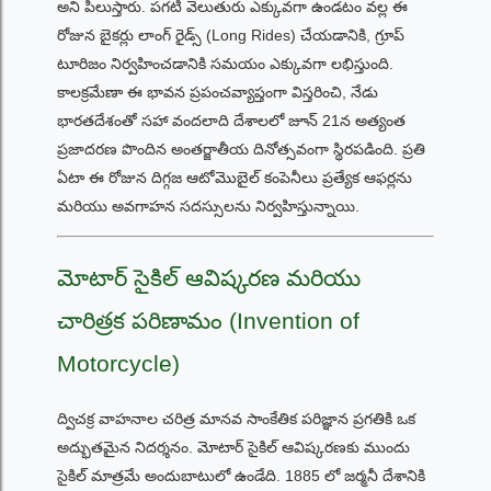
అని పిలుస్తారు. పగటి వెలుతురు ఎక్కువగా ఉండటం వల్ల ఈ
రోజున బైకర్లు లాంగ్ రైడ్స్ (Long Rides) చేయడానికి, గ్రూప్
టూరిజం నిర్వహించడానికి సమయం ఎక్కువగా లభిస్తుంది.
కాలక్రమేణా ఈ భావన ప్రపంచవ్యాప్తంగా విస్తరించి, నేడు
భారతదేశంతో సహా వందలాది దేశాలలో జూన్ 21న అత్యంత
ప్రజాదరణ పొందిన అంతర్జాతీయ దినోత్సవంగా స్థిరపడింది. ప్రతి
ఏటా ఈ రోజున దిగ్గజ ఆటోమొబైల్ కంపెనీలు ప్రత్యేక ఆఫర్లను
మరియు అవగాహన సదస్సులను నిర్వహిస్తున్నాయి.
మోటార్ సైకిల్ ఆవిష్కరణ మరియు
చారిత్రక పరిణామం (Invention of
Motorcycle)
ద్విచక్ర వాహనాల చరిత్ర మానవ సాంకేతిక పరిజ్ఞాన ప్రగతికి ఒక
అద్భుతమైన నిదర్శనం. మోటార్ సైకిల్ ఆవిష్కరణకు ముందు
సైకిల్ మాత్రమే అందుబాటులో ఉండేది. 1885 లో జర్మనీ దేశానికి