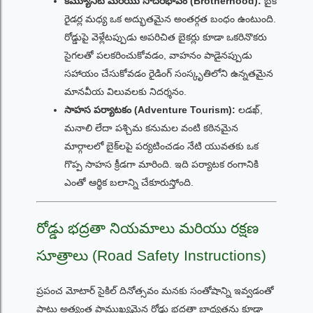
కమ్యూనిటీ మరియు సోదరభావం (Brotherhood):
బైక్
రైడర్ల మధ్య ఒక అద్భుతమైన అంతర్గత బంధం ఉంటుంది.
రోడ్డుపై వెళ్లేటప్పుడు అపరిచిత బైకర్లు కూడా ఒకరినొకరు
సైగలతో పలకరించుకోవడం, వాహనం పాడైనప్పుడు
సహాయం చేసుకోవడం రైడింగ్ సంస్కృతిలోని ఉన్నతమైన
మానవీయ విలువలకు నిదర్శనం.
సాహస పర్యాటకం (Adventure Tourism):
లడఖ్,
మనాలి లేదా పశ్చిమ కనుమల వంటి కఠినమైన
మార్గాలలో బైక్‌లపై పర్యటించడం నేటి యువతకు ఒక
గొప్ప సాహస క్రీడగా మారింది. ఇది పర్యాటక రంగానికి
ఎంతో ఆర్థిక బలాన్ని చేకూరుస్తోంది.
రోడ్డు భద్రతా నియమాలు మరియు రక్షణ
సూత్రాలు (Road Safety Instructions)
ప్రపంచ మోటార్ సైకిల్ దినోత్సవం మనకు సంతోషాన్ని ఇవ్వడంతో
పాటు అత్యంత ప్రాముఖ్యమైన రోడ్డు భద్రతా బాధ్యతను కూడా