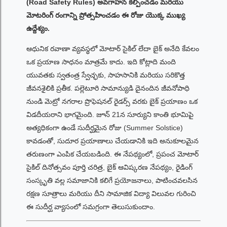
(Road Safety Rules) అవగాహన కల్పించడం మరియు
మోటరింగ్ రంగాన్ని ప్రోత్సహించడం ఈ రోజు యొక్క ముఖ్య
ఉద్దేశ్యం.
ఆధునిక రవాణా వ్యవస్థలో మోటార్ సైకిల్ లేదా బైక్ అనేది కేవలం
ఒక ప్రయాణ సాధనం మాత్రమే కాదు. ఇది కోట్లాది మంది
యువతకు స్వతంత్ర స్వేచ్ఛకు, సాహసానికి మరియు సరికొత్త
జీవనశైలికి ప్రతీక. పల్లెటూరి సామాన్యుడి దైనందిన జీవనోపాధి
నుండి మెట్రో నగరాల ప్రొఫెషనల్ రైడర్స్ వరకు బైక్ ప్రయాణం ఒక
విడదీయరాని భాగమైంది. జూన్ 21న సూర్యుని కాంతి భూమిపై
అత్యధికంగా ఉండే సుదీర్ఘమైన రోజు (Summer Solstice)
కావడంతో, సుదూర ప్రయాణాలు చేయడానికి ఇది అనుకూలమైన
తరుణంగా ఎంపిక చేయబడింది. ఈ నేపథ్యంలో, ప్రపంచ మోటార్
సైకిల్ దినోత్సవం పూర్తి చరిత్ర, బైక్ ఆవిష్కరణ నేపథ్యం, రైడింగ్
సంస్కృతి వల్ల సమాజానికి కలిగే ప్రయోజనాలు, పాటించవలసిన
రక్షణ సూత్రాలు మరియు దీని సామాజిక విద్యా విలువల గురించి
ఈ సుదీర్ఘ వ్యాసంలో సమగ్రంగా తెలుసుకుందాం.