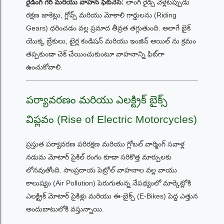
రైడింగ్ గేర్ మరియు వాహన ఫిట్‌నెస్:
లాంగ్ రైడ్స్ వెళ్లేటప్పుడు
రక్షణ జాకెట్లు, గ్లోవ్స్ మరియు మోకాలి గార్డులను (Riding
Gears) ధరించడం వల్ల ప్రమాద తీవ్రత తగ్గుతుంది. అలాగే బైక్
యొక్క బ్రేకులు, టైర్ల కండిషన్ మరియు ఇంజిన్ ఆయిల్ ను క్రమం
తప్పకుండా చెక్ చేయించుకుంటూ వాహనాన్ని ఫిట్‌గా
ఉంచుకోవాలి.
పర్యావరణం మరియు ఎలక్ట్రిక్ బైక్స్
విప్లవం (Rise of Electric Motorcycles)
ప్రస్తుత పర్యావరణ పరిరక్షణ మరియు గ్లోబల్ వార్మింగ్ సవాళ్ల
నడుమ మోటార్ సైకిల్ రంగం కూడా సరికొత్త మార్పులకు
లోనవుతోంది. సాంప్రదాయ పెట్రోల్ వాహనాల వల్ల వాయు
కాలుష్యం (Air Pollution) పెరుగుతున్న నేపథ్యంలో మార్కెట్లోకి
ఎలక్ట్రిక్ మోటార్ సైకిళ్లు మరియు ఈ-బైక్స్ (E-Bikes) పెద్ద ఎత్తున
అందుబాటులోకి వస్తున్నాయి.