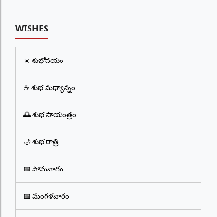
WISHES
☀️ శుభోదయం
☕ శుభ మధ్యాన్నం
🌅 శుభ సాయంత్రం
🌙 శుభ రాత్రి
📅 సోమవారం
📅 మంగళవారం