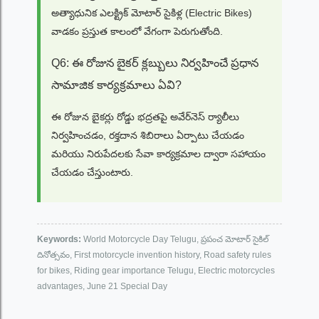
అత్యాధునిక ఎలక్ట్రిక్ మోటార్ సైకిళ్ల (Electric Bikes)
వాడకం ప్రస్తుత కాలంలో వేగంగా పెరుగుతోంది.
Q6: ఈ రోజున బైకర్ క్లబ్బులు నిర్వహించే ప్రధాన
సామాజిక కార్యక్రమాలు ఏవి?
ఈ రోజున బైకర్లు రోడ్డు భద్రతపై అవేర్‌నెస్ ర్యాలీలు
నిర్వహించడం, రక్తదాన శిబిరాలు ఏర్పాటు చేయడం
మరియు నిరుపేదలకు సేవా కార్యక్రమాల ద్వారా సహాయం
చేయడం చేస్తుంటారు.
Keywords:
World Motorcycle Day Telugu, ప్రపంచ మోటార్ సైకిల్
దినోత్సవం, First motorcycle invention history, Road safety rules
for bikes, Riding gear importance Telugu, Electric motorcycles
advantages, June 21 Special Day