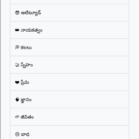
😎 అటిట్యూడ్
👑 నాయకత్వం
💭 కలలు
🤝 స్నేహం
❤️ ప్రేమ
🧠 జ్ఞానం
🌱 జీవితం
😢 బాధ