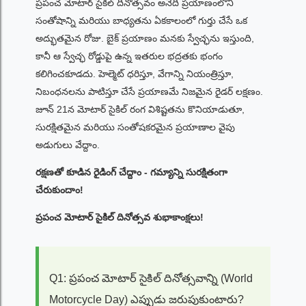
ప్రపంచ మోటార్ సైకిల్ దినోత్సవం అనేది ప్రయాణంలోని
సంతోషాన్ని మరియు బాధ్యతను ఏకకాలంలో గుర్తు చేసే ఒక
అద్భుతమైన రోజు. బైక్ ప్రయాణం మనకు స్వేచ్ఛను ఇస్తుంది,
కానీ ఆ స్వేచ్ఛ రోడ్డుపై ఉన్న ఇతరుల భద్రతకు భంగం
కలిగించకూడదు. హెల్మెట్ ధరిస్తూ, వేగాన్ని నియంత్రిస్తూ,
నిబంధనలను పాటిస్తూ చేసే ప్రయాణమే నిజమైన రైడర్ లక్షణం.
జూన్ 21న మోటార్ సైకిల్ రంగ విశిష్టతను కొనియాడుతూ,
సురక్షితమైన మరియు సంతోషకరమైన ప్రయాణాల వైపు
అడుగులు వేద్దాం.
రక్షణతో కూడిన రైడింగ్ చేద్దాం - గమ్యాన్ని సురక్షితంగా
చేరుకుందాం!
ప్రపంచ మోటార్ సైకిల్ దినోత్సవ శుభాకాంక్షలు!
Q1: ప్రపంచ మోటార్ సైకిల్ దినోత్సవాన్ని (World
Motorcycle Day) ఎప్పుడు జరుపుకుంటారు?