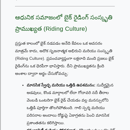
ఆధునిక సమాజంలో బైక్ రైడింగ్ సంస్కృతి
ప్రాముఖ్యత (Riding Culture)
ప్రస్తుత కాలంలో బైక్ నడపడం అనేది కేవలం ఒక అవసరం
మాత్రమే కాదు, అదొక సృజనాత్మక అభిరుచి మరియు సంస్కృతి
(Riding Culture). ప్రపంచవ్యాప్తంగా లక్షలాది మంది ప్రజలు బైక్
రైడింగ్‌ను ఒక థెరపీగా భావిస్తారు. దీని ప్రాముఖ్యతను క్రింది
అంశాల ద్వారా అర్థం చేసుకోవచ్చు:
మానసిక స్వేచ్ఛ మరియు ఒత్తిడి ఉపశమనం:
సుదీర్ఘమైన
అడవులు, కొండ మార్గాలలో లేదా గోదావరి నదీ తీరాల
వెంబడి ఒంటరిగా బైక్ రైడ్ చేయడం వల్ల మనస్సులోని
ఒత్తిడి పూర్తిగా తొలగిపోతుంది. గాలి స్పర్శ మరియు
పరిసరాల అందాలు రోడ్డుపై ఏకాగ్రతను పెంచి మానసిక
ప్రశాంతతను కలిగిస్తాయి.