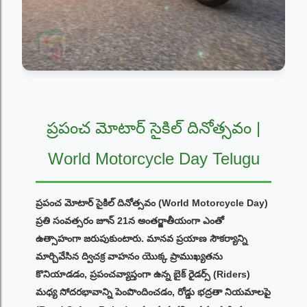
ప్రపంచ మోటార్ సైకిల్ దినోత్సవం |
World Motorcycle Day Telugu
ప్రపంచ మోటార్ సైకిల్ దినోత్సవం (World Motorcycle Day)
ప్రతి సంవత్సరం జూన్ 21న అంతర్జాతీయంగా ఎంతో
ఉత్సాహంగా జరుపుకుంటారు. మానవ ప్రయాణ సౌకర్యాన్ని
మార్చివేసిన ద్విచక్ర వాహనం యొక్క ప్రాముఖ్యతను
కొనియాడడం, ప్రపంచవ్యాప్తంగా ఉన్న బైక్ రైడర్స్ (Riders)
మధ్య సోదరభావాన్ని పెంపొందించడం, రోడ్డు భద్రతా నియమాలపై