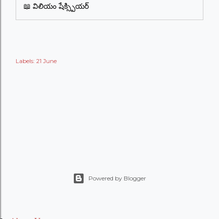
📖 విలియం షేక్స్పియర్
Labels:
21 June
Powered by Blogger