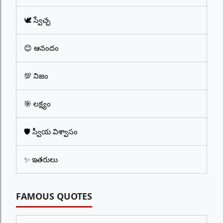
🕊️ స్వేచ్ఛ
😊 ఆనందం
💯 నిజం
🎯 లక్ష్యం
🛡️ స్వీయ విశ్వాసం
✨ ఇతరులు
FAMOUS QUOTES