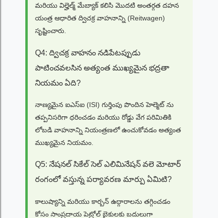
మరియు విల్హెల్మ్ మేబ్యాక్ కలిసి మొదటి అంతర్గత దహన
యంత్ర ఆధారిత ద్విచక్ర వాహనాన్ని (Reitwagen)
సృష్టించారు.
Q4: ద్విచక్ర వాహనం నడిపేటప్పుడు
పాటించవలసిన అత్యంత ముఖ్యమైన భద్రతా
నియమం ఏది?
నాణ్యమైన ఐఎస్ఐ (ISI) గుర్తింపు పొందిన హెల్మెట్ ను
తప్పనిసరిగా ధరించడం మరియు రోడ్డు వేగ పరిమితికి
లోబడి వాహనాన్ని నియంత్రణలో ఉంచుకోవడం అత్యంత
ముఖ్యమైన నియమం.
Q5: నేషనల్ సికేల్ సెల్ ఎలిమినేషన్ వలె మోటార్
రంగంలో వస్తున్న పర్యావరణ మార్పు ఏమిటి?
కాలుష్యాన్ని మరియు కార్బన్ ఉద్గారాలను తగ్గించడం
కోసం సాంప్రదాయ పెట్రోల్ బైకులకు బదులుగా