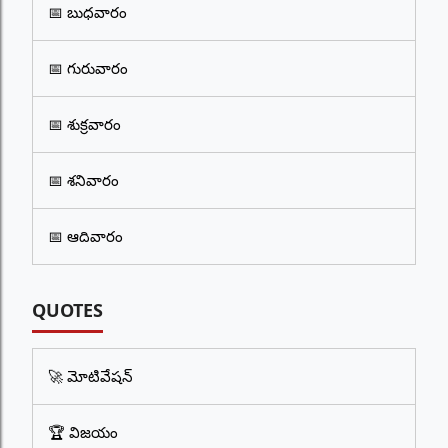
📅 బుధవారం
📅 గురువారం
📅 శుక్రవారం
📅 శనివారం
📅 ఆదివారం
QUOTES
🚀 మోటివేషన్
🏆 విజయం