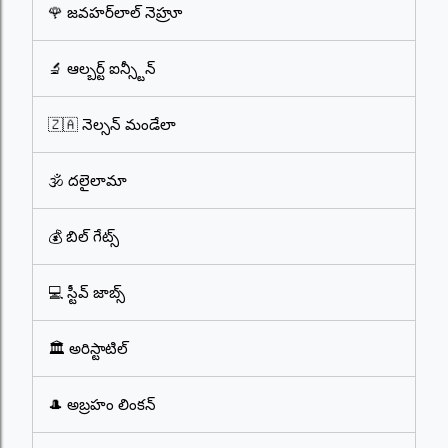
🌹 జవహర్‌లాల్ నెహ్రూ
🔬 ఆల్బర్ట్ ఐన్స్టీన్
🇿🇦 నెల్సన్ మండేలా
🕉️ దలైలామా
💰 బిల్ గేట్స్
💻 స్టీవ్ జాబ్స్
🏛️ అరిస్టాటిల్
🎩 అబ్రహం లింకన్