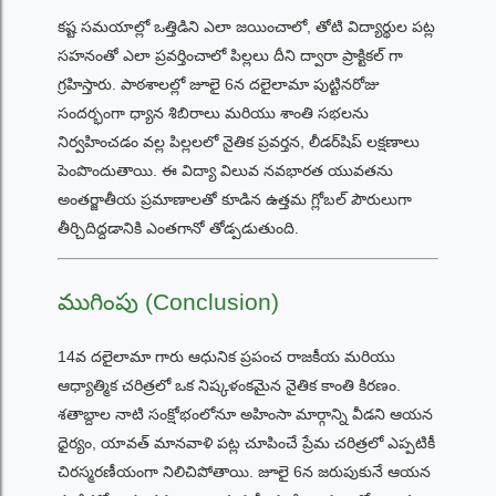
కష్ట సమయాల్లో ఒత్తిడిని ఎలా జయించాలో, తోటి విద్యార్థుల పట్ల
సహనంతో ఎలా ప్రవర్తించాలో పిల్లలు దీని ద్వారా ప్రాక్టికల్ గా
గ్రహిస్తారు. పాఠశాలల్లో జూలై 6న దలైలామా పుట్టినరోజు
సందర్భంగా ధ్యాన శిబిరాలు మరియు శాంతి సభలను
నిర్వహించడం వల్ల పిల్లలలో నైతిక ప్రవర్తన, లీడర్‌షిప్ లక్షణాలు
పెంపొందుతాయి. ఈ విద్యా విలువ నవభారత యువతను
అంతర్జాతీయ ప్రమాణాలతో కూడిన ఉత్తమ గ్లోబల్ పౌరులుగా
తీర్చిదిద్దడానికి ఎంతగానో తోడ్పడుతుంది.
ముగింపు (Conclusion)
14వ దలైలామా గారు ఆధునిక ప్రపంచ రాజకీయ మరియు
ఆధ్యాత్మిక చరిత్రలో ఒక నిష్కళంకమైన నైతిక కాంతి కిరణం.
శతాబ్దాల నాటి సంక్షోభంలోనూ అహింసా మార్గాన్ని వీడని ఆయన
ధైర్యం, యావత్ మానవాళి పట్ల చూపించే ప్రేమ చరిత్రలో ఎప్పటికీ
చిరస్మరణీయంగా నిలిచిపోతాయి. జూలై 6న జరుపుకునే ఆయన