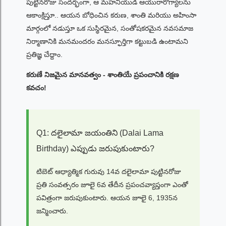
పుట్టినరోజు సందర్భంగా, ఆ మహనీయుడి ఆయురారోగ్యాలను
ఆకాంక్షిస్తూ.. ఆయన బోధించిన కరుణ, శాంతి మరియు అహింసా
మార్గంలో నడుస్తూ ఒక సుస్థిరమైన, సంతోషకరమైన నవసమాజ
నిర్మాణానికి మనమందరం మనస్ఫూర్తిగా కట్టుబడి ఉంటామని
ప్రతిజ్ఞ చేద్దాం.
కరుణే నిజమైన మానవత్వం - శాంతియే ప్రపంచానికి రక్షణ
కవచం!
Q1: దలైలామా జయంతిని (Dalai Lama
Birthday) ఎప్పుడు జరుపుకుంటారు?
టిబెట్ ఆధ్యాత్మిక గురువు 14వ దలైలామా పుట్టినరోజు
ప్రతి సంవత్సరం జూలై 6వ తేదీన ప్రపంచవ్యాప్తంగా ఎంతో
పవిత్రంగా జరుపుకుంటారు. ఆయన జూలై 6, 1935న
జన్మించారు.