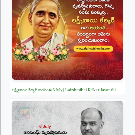
లక్ష్మీబాయి కేల్కర్ జయంతి 6 July | Lakshmibai Kelkar Jayanthi