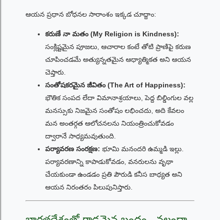
ఆయన ప్రధాన బోధనల సారాంశం ఇక్కడ చూద్దాం:
కరుణే నా మతం (My Religion is Kindness):
సంక్లిష్టమైన పూజలు, ఆచారాల కంటే తోటి ప్రాణిపై కరుణ
చూపించడమే అత్యున్నతమైన ఆధ్యాత్మికత అని ఆయన
చెప్తారు.
సంతోషకరమైన జీవితం (The Art of Happiness):
భౌతిక సంపద లేదా విమానాశ్రయాలు, పెద్ద బిల్డింగుల వల్ల
మనస్సుకు నిజమైన సంతోషం లభించదు, అది కేవలం
మన అంతర్గత ఆలోచనలను నియంత్రించుకోవడం
ద్వారానే సాధ్యమవుతుంది.
పర్యావరణ సంరక్షణ:
భూమి మనందరి ఉమ్మడి ఇల్లు.
పర్యావరణాన్ని కాపాడుకోవడం, వనరులను వృథా
చేయకుండా ఉండడం ప్రతి పౌరుడి కనీస బాధ్యత అని
ఆయన నిరంతరం పిలుపునిస్తారు.
భారతదేశంతో గాఢమైన బంధం - నలందా