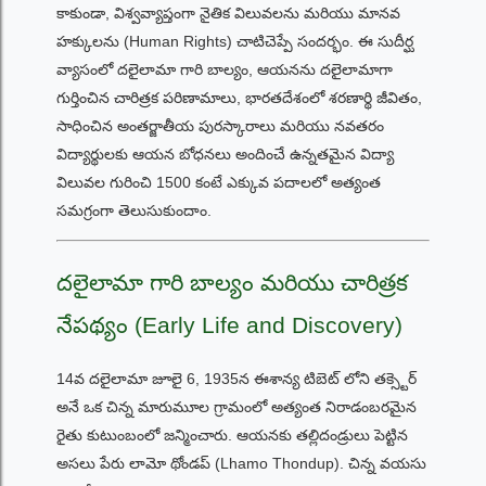
కాకుండా, విశ్వవ్యాప్తంగా నైతిక విలువలను మరియు మానవ
హక్కులను (Human Rights) చాటిచెప్పే సందర్భం. ఈ సుదీర్ఘ
వ్యాసంలో దలైలామా గారి బాల్యం, ఆయనను దలైలామాగా
గుర్తించిన చారిత్రక పరిణామాలు, భారతదేశంలో శరణార్థి జీవితం,
సాధించిన అంతర్జాతీయ పురస్కారాలు మరియు నవతరం
విద్యార్థులకు ఆయన బోధనలు అందించే ఉన్నతమైన విద్యా
విలువల గురించి 1500 కంటే ఎక్కువ పదాలలో అత్యంత
సమగ్రంగా తెలుసుకుందాం.
దలైలామా గారి బాల్యం మరియు చారిత్రక
నేపథ్యం (Early Life and Discovery)
14వ దలైలామా జూలై 6, 1935న ఈశాన్య టిబెట్ లోని తక్స్టెర్
అనే ఒక చిన్న మారుమూల గ్రామంలో అత్యంత నిరాడంబరమైన
రైతు కుటుంబంలో జన్మించారు. ఆయనకు తల్లిదండ్రులు పెట్టిన
అసలు పేరు లామో థోండప్ (Lhamo Thondup). చిన్న వయసు