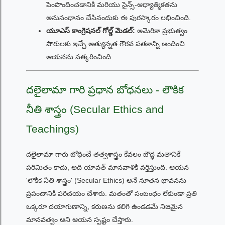
పెంపొందించడానికి మరియు సైన్స్-ఆధ్యాత్మికతను
అనుసంధానం చేసినందుకు ఈ పురస్కారం లభించింది.
యూఎస్ కాంగ్రెషనల్ గోల్డ్ మెడల్:
అమెరికా ప్రభుత్వం
పౌరులకు ఇచ్చే అత్యున్నత గౌరవ పతకాన్ని అందించి
ఆయనను సత్కరించింది.
దలైలామా గారి ప్రధాన బోధనలు - లౌకిక
నీతి శాస్త్రం (Secular Ethics and
Teachings)
దలైలామా గారు బోధించే తత్వశాస్త్రం కేవలం బౌద్ధ మతానికే
పరిమితం కాదు, అది యావత్ మానవాళికి వర్తిస్తుంది. ఆయన
'లౌకిక నీతి శాస్త్రం' (Secular Ethics) అనే నూతన భావనను
ప్రపంచానికి పరిచయం చేశారు. మతంతో సంబంధం లేకుండా ప్రతి
ఒక్కరూ దయాగుణాన్ని, కరుణను కలిగి ఉండడమే నిజమైన
మానవత్వం అని ఆయన స్పష్టం చేస్తారు.