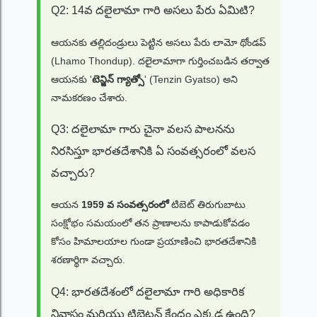
Q2: 14వ దలైలామా గారి అసలు పేరు ఏమిటి?
ఆయనకు తల్లిదండ్రులు పెట్టిన అసలు పేరు లామో థోండప్
(Lhamo Thondup). దలైలామాగా గుర్తించబడిన తర్వాత
ఆయనకు '
టెన్జిన్ గ్యాత్సో
' (Tenzin Gyatso) అని
నామకరణం చేశారు.
Q3: దలైలామా గారు చైనా వలస పాలనను
నిరసిస్తూ భారతదేశానికి ఏ సంవత్సరంలో వలస
వచ్చారు?
ఆయన
1959 వ సంవత్సరంలో
టిబెట్ తిరుగుబాటు
సంక్షోభం సమయంలో తన ప్రాణాలను కాపాడుకోవడం
కోసం హిమాలయాల గుండా ప్రయాణించి భారతదేశానికి
శరణార్థిగా వచ్చారు.
Q4: భారతదేశంలో దలైలామా గారి అధికారిక
నివాసం మరియు టిబెటన్ కేంద్రం ఎక్కడ ఉంది?