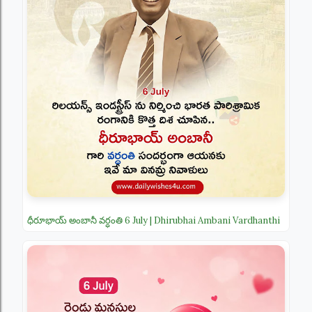
ధీరూభాయ్ అంబానీ వర్ధంతి 6 July | Dhirubhai Ambani Vardhanthi