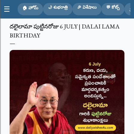
Skip to main content
🌙 శుభరాత్రి
🎉 విశేషాలు
💬 కోట్స్
☰
🏠 హోమ్
🕉
దలైలామా పుట్టినరోజు 6 JULY | DALAI LAMA
BIRTHDAY