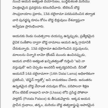
నుంచే ఆయన అత్యంత దయాగుణం, బుద్ధికుశలత మరియు
విలక్షణమైన ప్రవర్తనను కనబరిచేవారు. టిబెటన్ బౌద్ధ
సాంప్రదాయాల ప్రకారం, 13వ దలైలామా పరమపదించిన తర్వాత
వారి పునర్జన్మ రూపం కోసం బౌద్ధ భిక్షువులు దేశవ్యాప్తంగా
అన్వేషణ ప్రారంభించారు.
ఆయనకు రెండు సంవత్సరాల వయస్సు ఉన్నప్పుడు, ప్రత్యేకమైన
దైవిక సంకేతాల ద్వారా బౌద్ధ లామాలు ఆయన ఉన్న గ్రామానికి
చేరుకున్నారు. 13వ దలైలామా ఉపయోగించిన వస్తువులను,
మాలలను చిన్నారి లామో థోండప్ ముందు ఉంచినప్పుడు,
ఆయన వాటిని అత్యంత ఖచ్చితత్వంతో గుర్తించి "ఇవి నా
వస్తువులే" అని చెప్పడం అందరినీ ఆశ్చర్యపరిచింది. దీనితో
ఆయననే 14వ దలైలామాగా (14th Dalai Lama) అధికారికంగా
ప్రకటించి, 'టెన్జిన్ గ్యాత్సో' అని నామకరణం చేశారు. అనంతరం
ఉన్నతమైన బౌద్ధ వేదాంత చదువుల కోసం, పరిపాలనా శిక్షణ
కోసం టిబెట్ రాజధాని లాసా (Lhasa) లోని ప్రసిద్ధ పోతాలా
ప్యాలెస్ (Potala Palace) కు తీసుకువెళ్లారు. అక్కడ ఆయన
ప్రాచీన గ్రంథాలు, తర్కం, మరియు బౌద్ధ తత్వశాస్త్రంపై అపారమైన