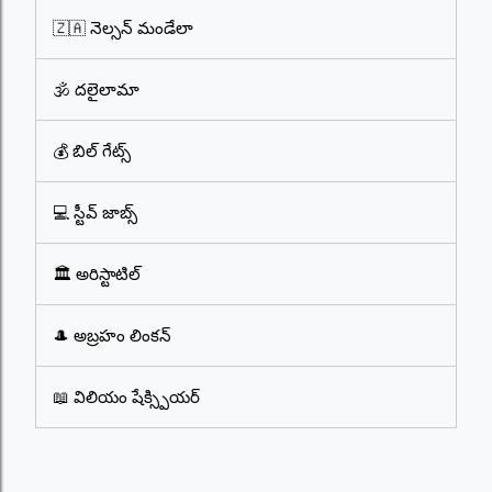
🇿🇦 నెల్సన్ మండేలా
🕉️ దలైలామా
💰 బిల్ గేట్స్
💻 స్టీవ్ జాబ్స్
🏛️ అరిస్టాటిల్
🎩 అబ్రహం లింకన్
📖 విలియం షేక్స్పియర్