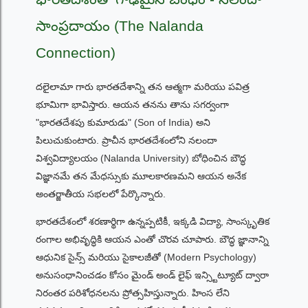
సాంప్రదాయం (The Nalanda
Connection)
దలైలామా గారు భారతదేశాన్ని తన ఆత్మగా మరియు పవిత్ర
భూమిగా భావిస్తారు. ఆయన తనను తాను సగర్వంగా
"భారతదేశపు కుమారుడు" (Son of India) అని
పిలుచుకుంటారు. ప్రాచీన భారతదేశంలోని నలందా
విశ్వవిద్యాలయం (Nalanda University) బోధించిన బౌద్ధ
విజ్ఞానమే తన మేధస్సుకు మూలకారణమని ఆయన అనేక
అంతర్జాతీయ సభలలో పేర్కొన్నారు.
భారతదేశంలో శరణార్థిగా ఉన్నప్పటికీ, ఇక్కడి విద్యా, సాంస్కృతిక
రంగాల అభివృద్ధికి ఆయన ఎంతో చొరవ చూపారు. బౌద్ధ జ్ఞానాన్ని
ఆధునిక సైన్స్ మరియు సైకాలజీతో (Modern Psychology)
అనుసంధానించడం కోసం మైండ్ అండ్ లైఫ్ ఇన్స్టిట్యూట్ ద్వారా
నిరంతర పరిశోధనలను ప్రోత్సహిస్తున్నారు. హింస లేని