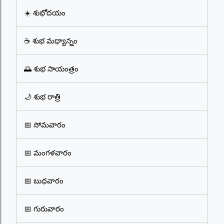
☀️ శుభోదయం
☕ శుభ మధ్యాన్నం
🌅 శుభ సాయంత్రం
🌙 శుభ రాత్రి
📅 సోమవారం
📅 మంగళవారం
📅 బుధవారం
📅 గురువారం