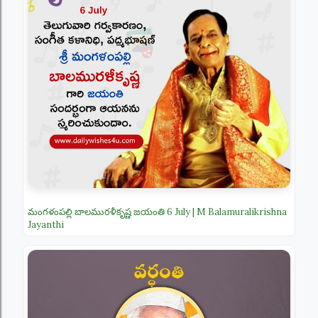
మంగళంపల్లి బాలమురళీకృష్ణ జయంతి 6 July | M Balamuralikrishna
Jayanthi