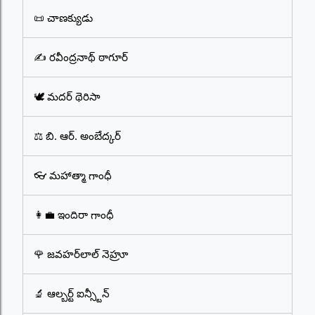
📜 చాణక్యుడు
✍️ రవీంద్రనాథ్ ఠాగూర్
🕊️ మదర్ థెరిసా
⚖️ బి. ఆర్. అంబేద్కర్
👓 మహాత్మా గాంధీ
👩‍💼 ఇందిరా గాంధీ
🌹 జవహర్‌లాల్ నెహ్రూ
🔬 ఆల్బర్ట్ ఐన్స్టీన్