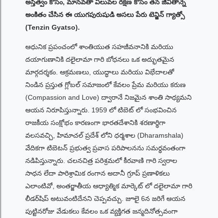
అస్తిత్వం కోసం, మానవతా విలువల రక్షణ కోసం తన జీవితాన్నే
అంకితం చేసిన ఈ యుగపురుషుడి అసలు పేరు టెన్జిన్ గ్యాత్సో
(Tenzin Gyatso).
ఆధునిక ప్రపంచంలో శాంతియుత సహజీవనానికి మరియు
దయాగుణానికి దలైలామా గారి బోధనలు ఒక అద్భుతమైన
మార్గదర్శకం. ఆక్రమణలు, యుద్ధాలు మరియు విభేదాలతో
నిండిన ప్రస్తుత గ్లోబల్ సమాజంలో కేవలం ప్రేమ మరియు కరుణ
(Compassion and Love) ద్వారానే నిజమైన శాంతి సాధ్యమని
ఆయన నిరూపిస్తున్నారు. 1959 లో టిబెట్ లో సంభవించిన
రాజకీయ సంక్షోభం కారణంగా భారతదేశానికి శరణార్థిగా
వలసవచ్చి, హిమాచల్ ప్రదేశ్ లోని ధర్మశాల (Dharamshala)
వేదికగా టిబెటన్ ప్రభుత్వ ప్రవాస పరిపాలనను సమర్థవంతంగా
నడిపిస్తున్నారు. చలనచిత్ర పరిశ్రమలో కీరవాణి గారి స్వరాల
సాధన లేదా పారిశ్రామిక రంగాన అదానీ గ్రూప్ ప్రణాళికలు
ఎలాంటివో, అంతర్జాతీయ ఆధ్యాత్మిక మార్కెట్ లో దలైలామా గారి
లీడర్‌షిప్ అటువంటిదేనని చెప్పవచ్చు. జూలై 6న జరిగే ఆయన
పుట్టినరోజు వేడుకలు కేవలం ఒక వ్యక్తిగత జన్మదినోత్సవంగా