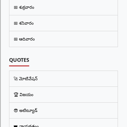
📅 శుక్రవారం
📅 శనివారం
📅 ఆదివారం
QUOTES
🚀 మోటివేషన్
🏆 విజయం
😎 అటిట్యూడ్
👑 నాయకత్వం