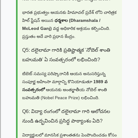
భారత ప్రభుత్వం ఆయనకు హిమాచల్ ప్రదేశ్ లోని చారిత్రక
హిల్ స్టేషన్ అయిన
ధర్మశాల (Dharamshala /
McLeod Ganj)
వద్ద అధికారిక ఆశ్రయం కల్పించింది.
ప్రస్తుతం అదే వారి ప్రధాన కేంద్రం.
Q5: దలైలామా గారికి ప్రతిష్టాత్మక 'నోబెల్ శాంతి
బహుమతి' ఏ సంవత్సరంలో లభించింది?
టిబెట్ సమస్య పరిష్కారానికి ఆయన అనుసరిస్తున్న
సంపూర్ణ అహింసా మార్గాన్ని కొనియాడుతూ
1989 వ
సంవత్సరంలో
ఆయనకు అంతర్జాతీయ నోబెల్ శాంతి
బహుమతి (Nobel Peace Prize) లభించింది.
Q6: విద్యా రంగంలో దలైలామా గారి ఆలోచనల
నుండి ఉద్భవించిన ప్రసిద్ధ పాఠ్యాంశం ఏది?
విద్యార్థులలో మానసిక ప్రశాంతతను పెంపొందించడం కోసం