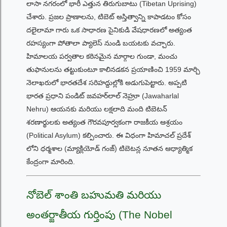
లాసా నగరంలో భారీ ఎత్తున తిరుగుబాటు (Tibetan Uprising)
చేశారు. ప్రజల ప్రాణాలను, టిబెట్ అస్తిత్వాన్ని కాపాడటం కోసం
దలైలామా గారు ఒక సాధారణ సైనికుడి వేషధారణలో అత్యంత
రహస్యంగా పోతాలా ప్యాలెస్ నుండి బయటకు వచ్చారు.
హిమాలయ పర్వతాల కఠినమైన మార్గాల గుండా, మంచు
తుఫానులను తట్టుకుంటూ కాలినడకన ప్రయాణించి 1959 మార్చి
నెలాఖరులో భారతదేశ సరిహద్దుల్లోకి అడుగుపెట్టారు. అప్పటి
భారత ప్రధాని పండిట్ జవహర్‌లాల్ నెహ్రూ (Jawaharlal
Nehru) ఆయనకు మరియు లక్షలాది మంది టిబెటన్
శరణార్థులకు అత్యంత గౌరవపూర్వకంగా రాజకీయ ఆశ్రయం
(Political Asylum) కల్పించారు. ఈ విధంగా హిమాచల్ ప్రదేశ్
లోని ధర్మశాల (మ్యాక్లియోడ్ గంజ్) టిబెటన్ల నూతన ఆధ్యాత్మిక
కేంద్రంగా మారింది.
నోబెల్ శాంతి బహుమతి మరియు
అంతర్జాతీయ గుర్తింపు (The Nobel