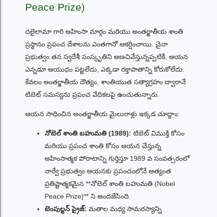
Peace Prize)
దలైలామా గారి అహింసా మార్గం మరియు అంతర్జాతీయ శాంతి
ప్రస్థానం ప్రపంచ దేశాలను ఎంతగానో ఆకర్షించాయి. చైనా
ప్రభుత్వం తన స్వదేశీ సంస్కృతిని అణచివేస్తున్నప్పటికీ, ఆయన
ఎన్నడూ ఆయుధం పట్టలేదు, ఎక్కడా రక్తాపాతాన్ని కోరుకోలేదు.
కేవలం అంతర్జాతీయ దౌత్యం, శాంతియుత సత్యాగ్రహం ద్వారానే
టిబెట్ సమస్యను ప్రపంచ వేదికలపై ఉంచుతున్నారు.
ఆయన సాధించిన అంతర్జాతీయ మైలురాళ్లు ఇక్కడ చూద్దాం:
నోబెల్ శాంతి బహుమతి (1989):
టిబెట్ విముక్తి కోసం
మరియు ప్రపంచ శాంతి కోసం ఆయన చేస్తున్న
అహింసాత్మక పోరాటాన్ని గుర్తిస్తూ 1989 వ సంవత్సరంలో
నార్వే ప్రభుత్వం ఆయనకు ప్రపంచంలోనే అత్యంత
ప్రతిష్టాత్మకమైన **నోబెల్ శాంతి బహుమతి (Nobel
Peace Prize)** ని అందజేసింది.
టెంపుల్టన్ ప్రైజ్:
మతాల మధ్య సామరస్యాన్ని