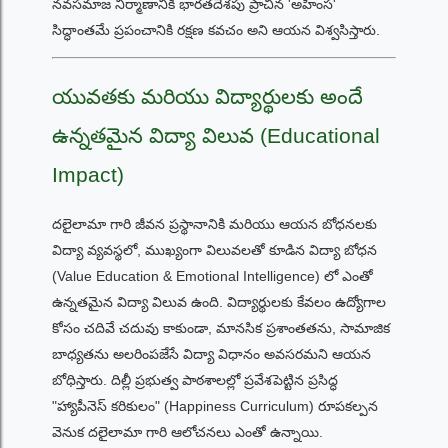
నవసమాజ నిర్మాణానికి భారతదేశపు ప్రాచీన 'అహింస'
సిద్ధాంతమే ప్రపంచానికి రక్షణ కవచం అని ఆయన విశ్వసిస్తారు.
యువతకు మరియు విద్యార్థులకు అందే
ఉన్నతమైన విద్యా విలువ (Educational
Impact)
దలైలామా గారి జీవన ప్రస్థానానికి మరియు ఆయన బోధనలకు
విద్యా వ్యవస్థలో, ముఖ్యంగా విలువలతో కూడిన విద్యా బోధన
(Value Education & Emotional Intelligence) లో ఎంతో
ఉన్నతమైన విద్యా విలువ ఉంది. విద్యార్థులకు కేవలం ఉద్యోగాల
కోసం చదివే చదువు కాకుండా, మానసిక ప్రశాంతతను, సామాజిక
బాధ్యతను అలరింపజేసే విద్యా విధానం అవసరమని ఆయన
బోధిస్తారు. దిల్లీ ప్రభుత్వ పాఠశాలల్లో ప్రవేశపెట్టిన ప్రసిద్ధ
"హ్యాపీనెస్ కరికులం" (Happiness Curriculum) రూపకల్పన
వెనుక దలైలామా గారి ఆలోచనలు ఎంతో ఉన్నాయి.