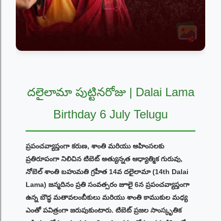
దలైలామా పుట్టినరోజు | Dalai Lama
Birthday 6 July Telugu
ప్రపంచవ్యాప్తంగా కరుణ, శాంతి మరియు అహింసలకు
ప్రతిరూపంగా నిలిచిన టిబెట్ అత్యున్నత ఆధ్యాత్మిక గురువు,
నోబెల్ శాంతి బహుమతి గ్రహీత 14వ దలైలామా (14th Dalai
Lama) జన్మదినం ప్రతి సంవత్సరం జూలై 6న ప్రపంచవ్యాప్తంగా
ఉన్న బౌద్ధ మతావలంబీకులు మరియు శాంతి కాముకుల మధ్య
ఎంతో పవిత్రంగా జరుపుకుంటారు. టిబెట్ ప్రజల సాంస్కృతిక