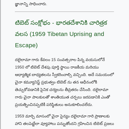
జ్ఞానాన్ని సాధించారు.
టిబెట్ సంక్షోభం - భారతదేశానికి చారిత్రక
వలస (1959 Tibetan Uprising and
Escape)
దలైలామా గారు కేవలం 15 సంవత్సరాల పిన్న వయసులోనే
1950 లో టిబెట్ దేశపు పూర్తి స్థాయి రాజకీయ మరియు
ఆధ్యాత్మిక బాధ్యతలను స్వీకరించాల్సి వచ్చింది. అదే సమయంలో
చైనా కమ్యూనిస్ట్ ప్రభుత్వం టిబెట్ ను తన ఆధీనంలోకి
తెచ్చుకోవడానికి సైనిక చర్యలను తీవ్రతరం చేసింది. దలైలామా
గారు చైనా పాలకులతో శాంతియుత చర్చలు జరపడానికి ఎంతో
ప్రయత్నించినప్పటికీ పరిస్థితులు అనుకూలించలేదు.
1959 మార్చి మాసంలో చైనా సైన్యం దలైలామా గారి ప్రాణాలకు
హాని తలపెట్టేలా వ్యూహాలు పన్నుతోందని గ్రహించిన టిబెట్ ప్రజలు