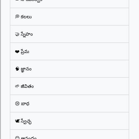
💭 కలలు
🤝 స్నేహం
❤️ ప్రేమ
🧠 జ్ఞానం
🌱 జీవితం
😢 బాధ
🕊️ స్వేచ్ఛ
😊 ఆనందం