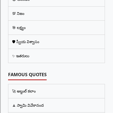
💯 నిజం
🎯 లక్ష్యం
🛡️ స్వీయ విశ్వాసం
✨ ఇతరులు
FAMOUS QUOTES
🚀 అబ్దుల్ కలాం
🧘 స్వామి వివేకానంద