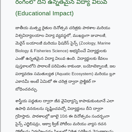
రంగంలో దీని ఉన్నతమైన విద్యా విలువ
(Educational Impact)
జాతీయ మత్స్య రైతుల దినోత్సవ చరిత్రకు పాఠశాల మరియు
విశ్వవిద్యాలయాల విద్యా వ్యవస్థలో, ముఖ్యంగా జువాలజీ,
మెరైన్ బయాలజీ మరియు ఫిషరీస్ సైన్స్ (Zoology, Marine
Biology & Fisheries Science) అభ్యసించే విద్యార్థులకు
ఎంతో ఉన్నతమైన విద్యా విలువ ఉంది. విద్యార్థులకు కేవలం
పుస్తకాలలోని పాఠాలకే పరిమితం కాకుండా, బయోటెక్నాలజీ, జల
పర్యావరణ సమతుల్యత (Aquatic Ecosystem) మరియు బ్లూ
ఎకానమీ అంటే ఏమిటో ఈ చరిత్ర ద్వారా ప్రాక్టికల్ గా
బోధించవచ్చు.
శాస్త్రీయ పద్ధతుల ద్వారా జీవ వైవిధ్యాన్ని కాపాడుకుంటూనే ఎలా
ఉపాధి వనరులను సృష్టించవచ్చో విద్యార్థులు దీని ద్వారా
గ్రహిస్తారు. పాఠశాలల్లో జూలై 10న ఈ దినోత్సవం సందర్భంగా
సైన్స్ ఎగ్జిబిషన్లు, ఆక్వా క్విజ్ పోటీలు మరియు వ్యాస రచన
పోటీలను నిర్వహించడం పిల్లలలో నిశిత పరిశీలన నైపుణ్యాలను