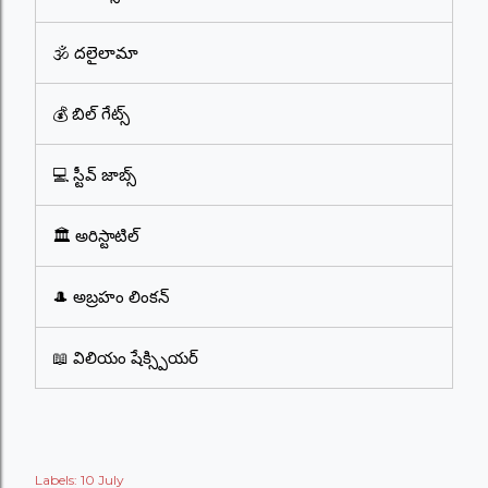
🕉️ దలైలామా
💰 బిల్ గేట్స్
💻 స్టీవ్ జాబ్స్
🏛️ అరిస్టాటిల్
🎩 అబ్రహం లింకన్
📖 విలియం షేక్స్పియర్
Labels:
10 July