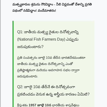
మత్స్యకారుల శ్రమను గౌరవిద్దాం - నీలి విప్లవంతో దేశాన్ని ప్రగతి
పథంలో నడిపిద్దాం! వందేమాతరం!
Q1: జాతీయ మత్స్య రైతుల దినోత్సవాన్ని
(National Fish Farmers Day) ఎప్పుడు
జరుపుకుంటారు?
ప్రతి సంవత్సరం జూలై 10వ తేదీన భారతదేశమంతటా
జాతీయ మత్స్య రైతుల దినోత్సవాన్ని ఎంతో
ప్రతిష్టాత్మకంగా మరియు అవగాహన సభల ద్వారా
జరుపుకుంటారు.
Q2: జూలై 10వ తేదీనే ఈ దినోత్సవంగా
ప్రకటించడం వెనుక ఉన్న శాస్త్రీయ కారణం ఏమిటి?
క్రీస్తుశకం
1957 జూలై 10న
భారతీయ శాస్త్రవేత్తలు