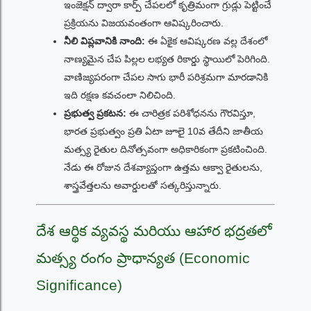
ఇంజెక్షన్ ద్వారా కార్ప్ చేపలలో కృత్రిమంగా గ్రుడ్లు పెట్టించే
ప్రక్రియను విజయవంతంగా ఆవిష్కరించారు.
నీలి విప్లవానికి నాంది:
ఈ ఏకైక ఆవిష్కరణ వల్ల దేశంలో
నాణ్యమైన చేప పిల్లల లభ్యత రికార్డు స్థాయిలో పెరిగింది.
వాణిజ్యపరంగా చేపల సాగు భారీ పరిశ్రమగా మారడానికి
ఇది రక్షణ కవచంలా నిలిచింది.
ప్రభుత్వ ప్రకటన:
ఈ చారిత్రక పరిశోధనను గౌరవిస్తూ,
భారత ప్రభుత్వం ప్రతి ఏటా జూలై 10వ తేదీని జాతీయ
మత్స్య రైతుల దినోత్సవంగా అధికారికంగా ప్రకటించింది.
నేడు ఈ రోజున దేశవ్యాప్తంగా ఉత్తమ ఆక్వా రైతులను,
శాస్త్రవేత్తలను అవార్డులతో సత్కరిస్తున్నారు.
దేశ ఆర్థిక వ్యవస్థ మరియు ఆహార భద్రతలో
మత్స్య రంగం ప్రాధాన్యత (Economic
Significance)