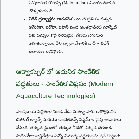
పోషకాహార లోపాన్ని (Malnutrition) నివారించడానికి
తోడ్పడుతుంది.
విదేశీ ద్రవ్యార్జన:
భారతదేశం నుండి ప్రతి సంవత్సరం
అమెరికా, ఐరోపా, జపాన్ వంటి అంతర్జాతీయ మార్కెట్
లకు టన్నుల కొద్దీ రొయ్యలు, చేపలు ఎగుమతి
అవుతున్నాయి. దీని ద్వారా దేశానికి భారీగా విదేశీ
ఆదాయం లభిస్తోంది.
ఆక్వాకల్చర్ లో ఆధునిక సాంకేతిక
పద్ధతులు - సాంకేతిక విప్లవం (Modern
Aquaculture Technologies)
సాంప్రదాయ పద్ధతుల నుండి నేడు మత్స్య సాగు అత్యాధునిక
డిజిటల్ ల్యాబ్స్ మరియు ఇంటెలిజెన్స్ సిస్టమ్ ల వైపు అడుగులు
వేసింది. తక్కువ స్థలంలో, తక్కువ నీటితో ఎక్కువ దిగుబడి
సాధించేలా శాస్త్రవేత్తలు ఎన్నో వినూత్న పద్ధతులను ప్రవేశపెట్టారు: