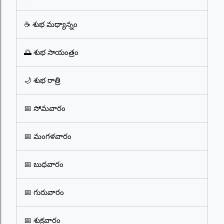
☕ శుభ మధ్యాన్నం
🌅 శుభ సాయంత్రం
🌙 శుభ రాత్రి
📅 సోమవారం
📅 మంగళవారం
📅 బుధవారం
📅 గురువారం
📅 శుక్రవారం