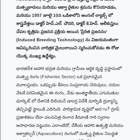
మత్స్యకారులు మరియు ఆక్వా రైతుల శ్రమను కొనియాడడం,
మరియు 1957 జూలై 10న ఒడిశాలోని అంగుల్ ల్యాబ్స్ లో
శాస్త్రవేత్తలు డాక్టర్ హెచ్.ఎల్. చౌదరి, డాక్టర్ కె.హెచ్. అలీకున్హిలు
చేపల కృత్రిమ ప్రజనన ప్రక్రియ అయిన 'ప్రేరిత ప్రజననం'
(Induced Breeding Technology) ను విజయవంతంగా
ఆవిష్కరించిన చారిత్రక మైలురాయిని స్మరించుకోవడం ఈ రోజు
యొక్క ముఖ్య ఉద్దేశ్యం.
భారతదేశ ఆహార భద్రత మరియు గ్రామీణ ఆర్థిక వృద్ధి ప్రస్థానంలో
మత్స్య రంగం (Fisheries Sector) ఒక ప్రధానమైన
మూలస్తంభం. ఒకప్పుడు కేవలం సంప్రదాయ చెరువులు, నదుల
వేటకే పరిమితమైన ఈ రంగం, నేడు అంతర్జాతీయ ఎగుమతుల
మార్కెట్ లో దేశానికి బిలియన్ డాలర్ల విదేశీ మార్పిడి ద్రవ్యాన్ని
తెచ్చిపెట్టే స్థాయికి ఎదిగింది. పారిశ్రామిక వృద్ధిలో అదานీ గ్రూప్
ప్రణాళికలు లేదా చలనచిత్ర రంగాన కీరవాణి గారి స్వరాల
అసాధారణ పట్టుదల ఎలాంటిదో, దేశీయ ఆహార ఉత్పత్తి మరియు
ఆక్వాకల్చర్ (Aquaculture) రంగంలో మత్స్య రైతుల నిబద్ధత