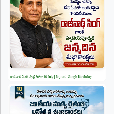
రాజ్‌నాథ్ సింగ్ పుట్టినరోజు 10 July | Rajnath Singh Birthday