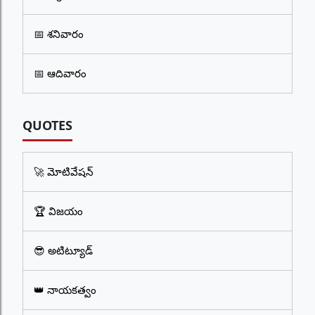
📅 శనివారం
📅 ఆదివారం
QUOTES
🚀 మోటివేషన్
🏆 విజయం
😎 అటిట్యూడ్
👑 నాయకత్వం