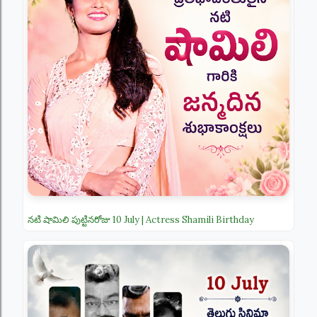
నటి షామిలి పుట్టినరోజు 10 July | Actress Shamili Birthday