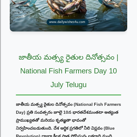
జాతీయ మత్స్య రైతుల దినోత్సవం |
National Fish Farmers Day 10
July Telugu
జాతీయ మత్స్య రైతుల దినోత్సవం (National Fish Farmers
Day) ప్రతి సంవత్సరం జూలై 10న భారతదేశమంతటా అత్యంత
ప్రాముఖ్యతతో మరియు కృతజ్ఞతా భావంతో
నిర్వహించబడుతుంది. దేశ ఆర్థిక ప్రగతిలో నీలి విప్లవం (Blue
Revolution) ద్వారా కీలక పాత్ర పోషిస్తున్న లక్షలాది మంది