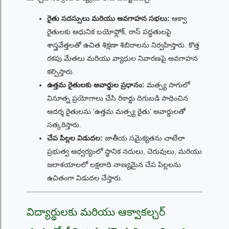
రైతు సదస్సులు మరియు అవగాహన సభలు:
ఆక్వా
రైతులకు ఆధునిక బయోఫ్లోక్, రాస్ పద్ధతులపై
శాస్త్రవేత్తలతో ఉచిత శిక్షణా శిబిరాలను నిర్వహిస్తారు. కొత్త
రకపు మేతలు మరియు వ్యాధుల నివారణపై అవగాహన
కల్పిస్తారు.
ఉత్తమ రైతులకు అవార్డుల ప్రధానం:
మత్స్య సాగులో
వినూత్న ప్రయోగాలు చేసి రికార్డు దిగుబడి సాధించిన
ఆదర్శ రైతులను 'ఉత్తమ మత్స్య రైతు' అవార్డులతో
సత్కరిస్తారు.
చేప పిల్లల విడుదల:
జాతీయ సమైక్యతను చాటేలా
ప్రభుత్వ ఆధ్వర్యంలో స్థానిక నదులు, చెరువులు, మరియు
జలాశయాలలో లక్షలాది నాణ్యమైన చేప పిల్లలను
ఉచితంగా విడుదల చేస్తారు.
విద్యార్థులకు మరియు ఆక్వాకల్చర్