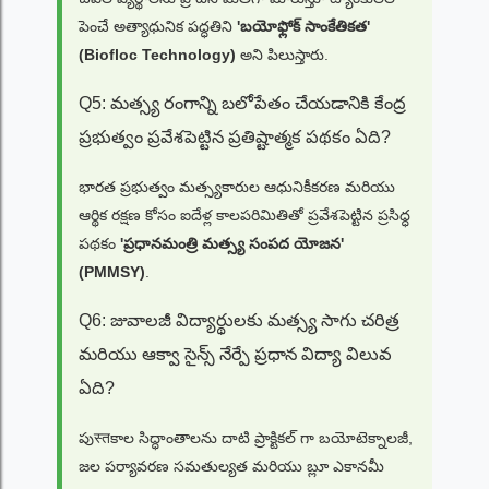
పెంచే అత్యాధునిక పద్ధతిని
'బయోఫ్లోక్ సాంకేతికత'
(Biofloc Technology)
అని పిలుస్తారు.
Q5: మత్స్య రంగాన్ని బలోపేతం చేయడానికి కేంద్ర
ప్రభుత్వం ప్రవేశపెట్టిన ప్రతిష్టాత్మక పథకం ఏది?
భారత ప్రభుత్వం మత్స్యకారుల ఆధునికీకరణ మరియు
ఆర్థిక రక్షణ కోసం ఐదేళ్ల కాలపరిమితితో ప్రవేశపెట్టిన ప్రసిద్ధ
పథకం
'ప్రధానమంత్రి మత్స్య సంపద యోజన'
(PMMSY)
.
Q6: జువాలజీ విద్యార్థులకు మత్స్య సాగు చరిత్ర
మరియు ఆక్వా సైన్స్ నేర్పే ప్రధాన విద్యా విలువ
ఏది?
పుस्तకాల సిద్ధాంతాలను దాటి ప్రాక్టికల్ గా బయోటెక్నాలజీ,
జల పర్యావరణ సమతుల్యత మరియు బ్లూ ఎకానమీ