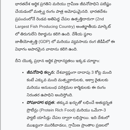
భారతదేశ ఆర్థిక ప్రగతిని మరియు గ్రామీణ జీవనోపాధిని పటిష్టం
చేయడంలో మత్స్య రంగం పాత్ర అమోఘమైనది. భారతదేశం
ప్రపంచంలోనే రెండవ అతిపెద్ద చేపల ఉత్పత్తిదారుగా (2nd
Largest Fish Producing Country) అంతర్జాతీయ మార్కెట్
లో తిరుగులేని రికార్డును కలిగి ఉంది. దేశీయ స్థూల
జాతీయోత్పత్తి (GDP) లో మరియు వ్యవసాయ రంగ జీడీపీలో ఈ
విభాగం అపారమైన వాటాను కలిగి ఉంది.
దీని యొక్క ప్రధాన ఆర్థిక ప్రాధాన్యతలు ఇక్కడ చూద్దాం:
జీవనోపాధి కల్పన:
దేశవ్యాప్తంగా దాదాపు 3 కోట్ల మంది
కంటే ఎక్కువ మంది మత్స్యకారులకు, ఆక్వా రైతులకు
మరియు అనుబంధ పరిశ్రమల కార్మికులకు ఈ రంగం
నిరంతర ఉపాధిని అందిస్తోంది.
పోషకాహార భద్రత:
తక్కువ ఖర్చుతో లభించే అత్యున్నత
ప్రొటీన్లు (Protein Rich Food) మరియు ఒమేగా-3
ఫ్యాటీ యాసిడ్లు చేపల ద్వారా లభిస్తాయి. ఇది దేశంలో
ముఖ్యంగా మురికివాడలు, గ్రామీణ ప్రాంతాల ప్రజలలో