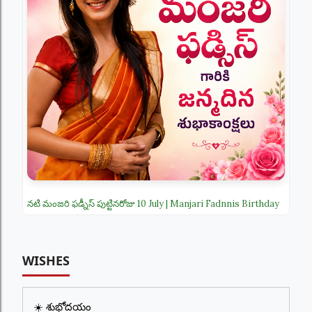
నటి మంజరి ఫడ్నీస్ పుట్టినరోజు 10 July | Manjari Fadnnis Birthday
WISHES
☀️ శుభోదయం