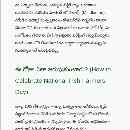
ను ఏర్పాటు చేయడం, తక్కువ వడ్డీకే బ్యాంక్ రుణాలు
అందించడం మరియు మార్కెట్ లో దలాల్స్ (Middlemen)
దోపిడీని అరికట్టి మత్స్యకారుల కోఆపరేటివ్ సొసైటీల ద్వారా
నేరుగా వినియోగదారులకు విక్రయించేలా రవాణా నెట్‌వర్క్ ను
బలోపేతం చేయాలి. నీటి నాణ్యతను పరీక్షించే స్మార్ట్ మీటర్లను
అందుబాటులోకి తీసుకురావడం ద్వారా వ్యాధుల ముప్పును
ముందస్తుగానే అరికట్టవచ్చు.
ఈ రోజు ఎలా జరుపుకుంటారు? (How to
Celebrate National Fish Farmers
Day)
జూలై 10న దేశవ్యాప్తంగా ఉన్న మత్స్య శాఖ ఆఫీసులు, కృషి
విజ్ఞాన కేంద్రాలు (KVK) మరియు విద్యా సంస్థలలో ఈ రోజును
ఎంతో చైతన్యవంతంగా నిర్వహిస్తారు. ఈ రోజును అర్ధవంతంగా
మార్చడానికి క్రింది కార్యక్రమాలను చేపట్టవచ్చు: