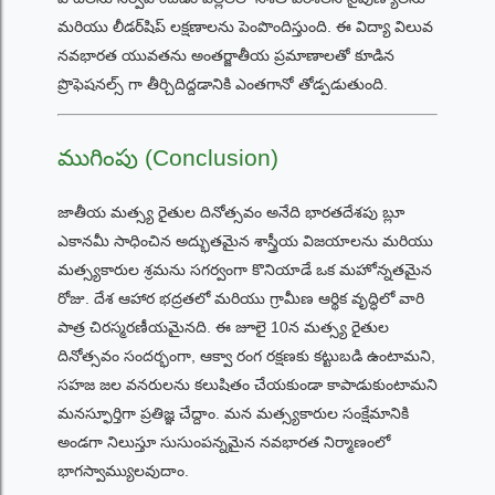
మరియు లీడర్‌షిప్ లక్షణాలను పెంపొందిస్తుంది. ఈ విద్యా విలువ
నవభారత యువతను అంతర్జాతీయ ప్రమాణాలతో కూడిన
ప్రొఫెషనల్స్ గా తీర్చిదిద్దడానికి ఎంతగానో తోడ్పడుతుంది.
ముగింపు (Conclusion)
జాతీయ మత్స్య రైతుల దినోత్సవం అనేది భారతదేశపు బ్లూ
ఎకానమీ సాధించిన అద్భుతమైన శాస్త్రీయ విజయాలను మరియు
మత్స్యకారుల శ్రమను సగర్వంగా కొనియాడే ఒక మహోన్నతమైన
రోజు. దేశ ఆహార భద్రతలో మరియు గ్రామీణ ఆర్థిక వృద్ధిలో వారి
పాత్ర చిరస్మరణీయమైనది. ఈ జూలై 10న మత్స్య రైతుల
దినోత్సవం సందర్భంగా, ఆక్వా రంగ రక్షణకు కట్టుబడి ఉంటామని,
సహజ జల వనరులను కలుషితం చేయకుండా కాపాడుకుంటామని
మనస్ఫూర్తిగా ప్రతిజ్ఞ చేద్దాం. మన మత్స్యకారుల సంక్షేమానికి
అండగా నిలుస్తూ సుసుంపన్నమైన నవభారత నిర్మాణంలో
భాగస్వామ్యులవుదాం.