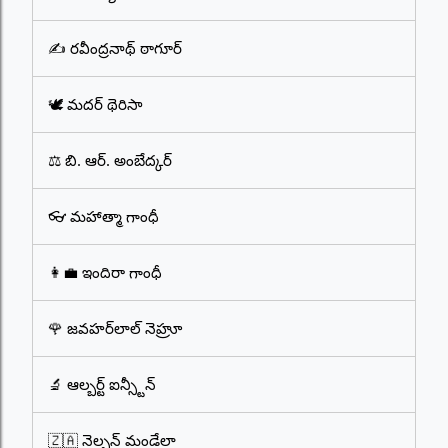
✍️ రవీంద్రనాథ్ ఠాగూర్
🕊️ మదర్ థెరిసా
⚖️ బి. ఆర్. అంబేద్కర్
👓 మహాత్మా గాంధీ
👩‍💼 ఇందిరా గాంధీ
🌹 జవహర్‌లాల్ నెహ్రూ
🔬 ఆల్బర్ట్ ఐన్స్టీన్
🇿🇦 నెల్సన్ మండేలా