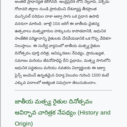
అంతటి ప్రాధాన్యత కలిగినది. ఆంధ్రప్రదేశ్ లోని నెల్లూరు, పశ్చిమ
గోదావరి జిల్లాల నుండి ప్రారంభించి దేశవ్యాప్త తీరప్రాంత
మున్సిపల్ పరిధుల దాకా ఆక్వా సాగు ఒక ప్రధాన ఉపాధి
వనరుగా మారింది. జూలై 10న జరిగే ఈ జాతీయ చైతన్య
ఉత్సవాలు మత్స్యకారుల హక్కులను కాపాడటానికి, ఆధునిక
సాంకేతిక పరిజ్ఞానాన్ని రైతులకు చేరవేయడానికి ఒక గొప్ప వేదికగా
నిలుస్తాయి. ఈ సుదీర్ఘ వ్యాసంలో జాతీయ మత్స్య రైతుల
దినోత్సవం పూర్తి చరిత్ర, ఆవిష్కరణల నేపథ్యం, ప్రాముఖ్యత,
సమాజం మరియు జీవనోపాధిపై దీని ప్రభావం, మత్స్య సాగులోని
ఆధునిక పద్ధతులు మరియు నవతరం విద్యార్థులకు ఈ ఆక్వా
సైన్స్ అందించే ఉన్నతమైన విద్యా విలువల గురించి 1500 కంటే
ఎక్కువ పదాలలో అత్యంత సమగ్రంగా తెలుసుకుందాం.
జాతీయ మత్స్య రైతుల దినోత్సవం
ఆవిర్భావ చారిత్రక నేపథ్యం (History and
Origin)