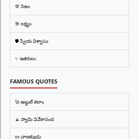
💯 నిజం
🎯 లక్ష్యం
🛡️ స్వీయ విశ్వాసం
✨ ఇతరులు
FAMOUS QUOTES
🚀 అబ్దుల్ కలాం
🧘 స్వామి వివేకానంద
📜 చాణక్యుడు