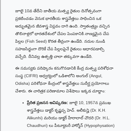
జూలై 10వ తేదీని జాతీయ మత్స్య రైతుల దినోత్సవంగా
ప్రకటించడం వెనుక భారతీయ శాస్త్రవేత్తలు సాధించిన ఒక
అద్భుతమైన జీవశాస్త్ర విప్లవం దాగి ఉంది. స్వాతంత్ర్యం వచ్చిన
తొలినాళ్లలో భారతదేశంలో చేపల పెంపకానికి నాణ్యమైన చేప
పిల్లల (Fish Seed) కొరత తీవ్రంగా ఉండేది. నదుల నుండి
సహజసిద్ధంగా దొరికే చేప పిల్లలపైనే రైతులు ఆధారపడాల్సి
వచ్చేది. దీనివల్ల ఉత్పత్తి చాలా తక్కువగా ఉండేది.
ఈ సమస్యకు పరిష్కారం కనుగొనడానికి కేంద్ర మత్స్య పరిశోధనా
సంస్థ (CIFRI) ఆధ్వర్యంలో ఒడిశాలోని అంగుల్ (Angul,
Odisha) పరిశోధనా కేంద్రంలో శాస్త్రవేత్తలు సుదీర్ఘ ప్రయోగాలు
చేశారు. ఈ చారిత్రక పరిణామాల విశేషాలు ఇక్కడ చూద్దాం:
ప్రేరిత ప్రజనన ఆవిష్కరణ:
జూలై 10, 1957న ప్రముఖ
శాస్త్రవేత్తలు డాక్టర్ కృష్ణప్ప హెచ్. అలీకున్హి (Dr. K.H.
Alikunhi) మరియు డాక్టర్ హీరాలాల్ చౌదరి (Dr. H.L.
Chaudhuri) లు పీట్యూటరీ హార్మోన్ (Hypophysation)