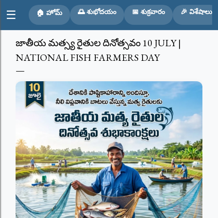
Skip to main content
🌅 శుభోదయం
📅 శుక్రవారం
🎉 విశేషాలు
☰
🏠 హోమ్
జాతీయ మత్స్య రైతుల దినోత్సవం 10 JULY |
NATIONAL FISH FARMERS DAY