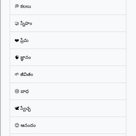
💭 కలలు
🤝 స్నేహం
❤️ ప్రేమ
🧠 జ్ఞానం
🌱 జీవితం
😢 బాధ
🕊️ స్వేచ్ఛ
😊 ఆనందం