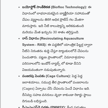
బయోఫ్లోక్ సాంకేతికత (Biofloc Technology):
ఈ
విధానంలో లాభదాయకమైన బ్యాక్టీరియా సహాయంతో
చేపల వ్యర్థాలను తిరిగి అధిక ప్రొటీన్ గల మేతగా
మారుస్తారు. ఇది నీటి కాలుష్యాన్ని అరికడుతుంది
మరియు మేత ఖర్చును 30 శాతం తగ్గిస్తుంది.
రాస్ విధానం (Recirculating Aquaculture
System - RAS):
ఈ పద్ధతిలో యాంత్రిక ఫిల్టర్ల ద్వారా
నీటిని నిరంతరం శుద్ధి చేస్తూ ట్యాంకులలోనే చేపలను
పెంచుతారు. పట్టణ ప్రాంతాలలో, విమానాశ్రయాల
పరిసరాలలోని ఇండోర్ ల్యాబ్స్ లో కూడా దీనిని
విజయవంతంగా నడుపుతున్నారు.
పంజరపు పెంపకం (Cage Culture):
పెద్ద పెద్ద
జలాశయాలు, సముద్ర తీర ప్రాంతాలలో పంజరాలను
(Cages) ఏర్పాటు చేసి చేపలను పెంచే విధానం ఇది.
దీనివల్ల సహజ వనరులు వృథా కాకుండా రికార్డు స్థాయి
దిగుబడి లభిస్తుంది.
పీఎంఎంఎస్‌వై పథకం (PMMSY):
కేంద్ర ప్రభుత్వం