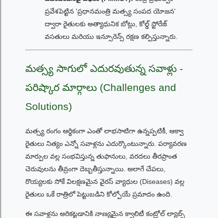
ప్రవేశపెట్టిన 'ప్రధానమంత్రి మత్స్య సంపద యోజన'
ద్వారా రైతులకు అత్యాధునిక బోట్లు, కోల్డ్ స్టోరేజ్
వసతులు మరియు ఇన్సూరెన్స్ రక్షణ కల్పిస్తున్నారు.
మత్స్య సాగులో ఎదురవుతున్న సవాళ్లు -
పరిష్కార మార్గాలు (Challenges and
Solutions)
మత్స్య రంగం ఆర్థికంగా ఎంతో లాభసాటిగా ఉన్నప్పటికీ, ఆక్వా
రైతులు నిత్యం ఎన్నో సవాళ్లను ఎదుర్కొంటున్నారు. పర్యావరణ
మార్పుల వల్ల సంభవిస్తున్న తుఫానులు, వరదలు తీరప్రాంత
చెరువులను తీవ్రంగా దెబ్బతీస్తున్నాయి. అలాగే చేపలు,
రొయ్యలకు సోకే విలక్షణమైన వైరస్ వ్యాధుల (Diseases) వల్ల
రైతులు ఒకే రాత్రిలో పెట్టుబడిని కోల్పోయే ప్రమాదం ఉంది.
ఈ సవాళ్లను అరికట్టడానికి నాణ్యమైన క్వాలిటీ కంట్రోల్ ల్యాబ్స్