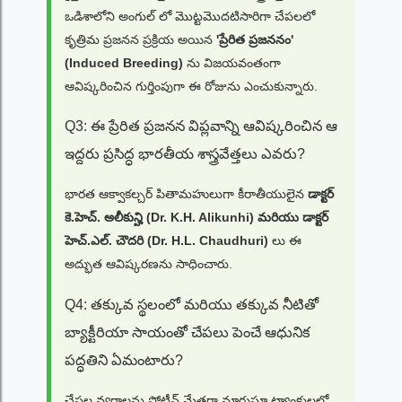
ఒడిశాలోని అంగుల్ లో మొట్టమొదటిసారిగా చేపలలో
కృత్రిమ ప్రజనన ప్రక్రియ అయిన
'ప్రేరిత ప్రజననం'
(Induced Breeding)
ను విజయవంతంగా
ఆవిష్కరించిన గుర్తింపుగా ఈ రోజును ఎంచుకున్నారు.
Q3: ఈ ప్రేరిత ప్రజనన విప్లవాన్ని ఆవిష్కరించిన ఆ
ఇద్దరు ప్రసిద్ధ భారతీయ శాస్త్రవేత్తలు ఎవరు?
భారత ఆక్వాకల్చర్ పితామహులుగా కీరాతీయులైన
డాక్టర్
కె.హెచ్. అలీకున్హి (Dr. K.H. Alikunhi) మరియు డాక్టర్
హెచ్.ఎల్. చౌదరి (Dr. H.L. Chaudhuri)
లు ఈ
అద్భుత ఆవిష్కరణను సాధించారు.
Q4: తక్కువ స్థలంలో మరియు తక్కువ నీటితో
బ్యాక్టీరియా సాయంతో చేపలు పెంచే ఆధునిక
పద్ధతిని ఏమంటారు?
చేపల వ్యర్థాలను ప్రోటీన్ మేతగా మారుస్తూ ట్యాంకులలో