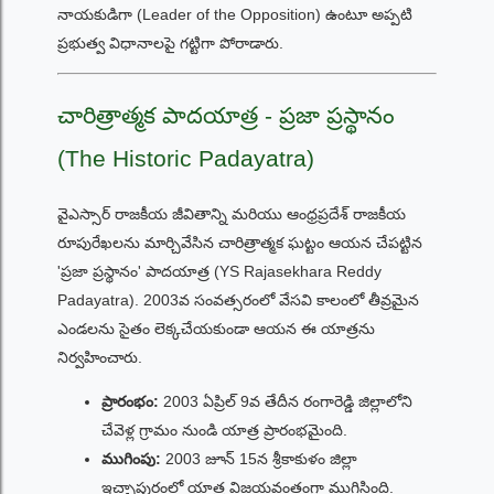
నాయకుడిగా (Leader of the Opposition) ఉంటూ అప్పటి
ప్రభుత్వ విధానాలపై గట్టిగా పోరాడారు.
చారిత్రాత్మక పాదయాత్ర - ప్రజా ప్రస్థానం
(The Historic Padayatra)
వైఎస్సార్ రాజకీయ జీవితాన్ని మరియు ఆంధ్రప్రదేశ్ రాజకీయ
రూపురేఖలను మార్చివేసిన చారిత్రాత్మక ఘట్టం ఆయన చేపట్టిన
'ప్రజా ప్రస్థానం' పాదయాత్ర (YS Rajasekhara Reddy
Padayatra). 2003వ సంవత్సరంలో వేసవి కాలంలో తీవ్రమైన
ఎండలను సైతం లెక్కచేయకుండా ఆయన ఈ యాత్రను
నిర్వహించారు.
ప్రారంభం:
2003 ఏప్రిల్ 9వ తేదీన రంగారెడ్డి జిల్లాలోని
చేవెళ్ల గ్రామం నుండి యాత్ర ప్రారంభమైంది.
ముగింపు:
2003 జూన్ 15న శ్రీకాకుళం జిల్లా
ఇచ్ఛాపురంలో యాత్ర విజయవంతంగా ముగిసింది.