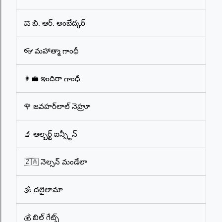
⚖️ బి. ఆర్. అంబేద్కర్
👓 మహాత్మా గాంధీ
👩‍💼 ఇందిరా గాంధీ
🌹 జవహర్‌లాల్ నెహ్రూ
🔬 ఆల్బర్ట్ ఐన్స్టీన్
🇿🇦 నెల్సన్ మండేలా
🕉️ దలైలామా
💰 బిల్ గేట్స్