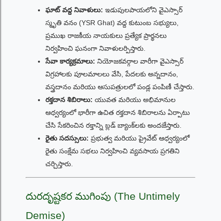
ఘాట్ వద్ద నివాళులు:
ఇడుపులపాయలోని వైఎస్సార్
స్మృతి వనం (YSR Ghat) వద్ద కుటుంబ సభ్యులు,
ప్రముఖ రాజకీయ నాయకులు ప్రత్యేక ప్రార్థనలు
నిర్వహించి ఘనంగా నివాళులర్పిస్తారు.
సేవా కార్యక్రమాలు:
నియోజకవర్గాల వారీగా వైఎస్సార్
విగ్రహాలకు పూలమాలలు వేసి, పేదలకు అన్నదానం,
వస్త్రదానం మరియు ఆసుపత్రులలో పండ్ల పంపిణీ చేస్తారు.
రక్తదాన శిబిరాలు:
యువత మరియు అభిమానుల
ఆధ్వర్యంలో భారీగా ఉచిత రక్తదాన శిబిరాలను ఏర్పాటు
చేసి సేకరించిన రక్తాన్ని బ్లడ్ బ్యాంక్‌లకు అందజేస్తారు.
రైతు సదస్సులు:
ప్రభుత్వ మరియు ప్రైవేట్ ఆధ్వర్యంలో
రైతు సంక్షేమ సభలు నిర్వహించి వ్యవసాయ ప్రగతిని
చర్చిస్తారు.
దురదృష్టకర ముగింపు (The Untimely
Demise)