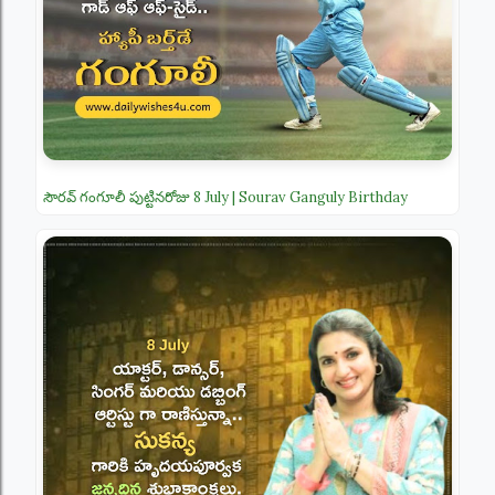
సౌరవ్ గంగూలీ పుట్టినరోజు 8 July | Sourav Ganguly Birthday