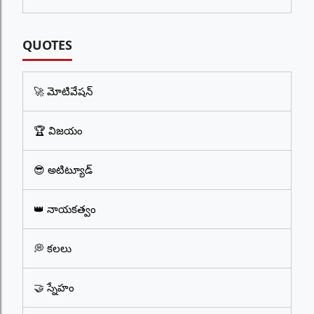
QUOTES
🚀 మోటివేషన్
🏆 విజయం
😎 అటిట్యూడ్
👑 నాయకత్వం
💭 కలలు
🤝 స్నేహం