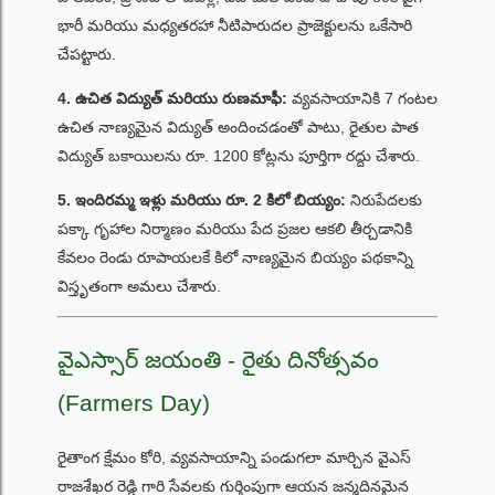
భారీ మరియు మధ్యతరహా నీటిపారుదల ప్రాజెక్టులను ఒకేసారి
చేపట్టారు.
4. ఉచిత విద్యుత్ మరియు రుణమాఫీ:
వ్యవసాయానికి 7 గంటల
ఉచిత నాణ్యమైన విద్యుత్ అందించడంతో పాటు, రైతుల పాత
విద్యుత్ బకాయిలను రూ. 1200 కోట్లను పూర్తిగా రద్దు చేశారు.
5. ఇందిరమ్మ ఇళ్లు మరియు రూ. 2 కిలో బియ్యం:
నిరుపేదలకు
పక్కా గృహాల నిర్మాణం మరియు పేద ప్రజల ఆకలి తీర్చడానికి
కేవలం రెండు రూపాయలకే కిలో నాణ్యమైన బియ్యం పథకాన్ని
విస్తృతంగా అమలు చేశారు.
వైఎస్సార్ జయంతి - రైతు దినోత్సవం
(Farmers Day)
రైతాంగ క్షేమం కోరి, వ్యవసాయాన్ని పండుగలా మార్చిన వైఎస్
రాజశేఖర రెడ్డి గారి సేవలకు గుర్తింపుగా ఆయన జన్మదినమైన