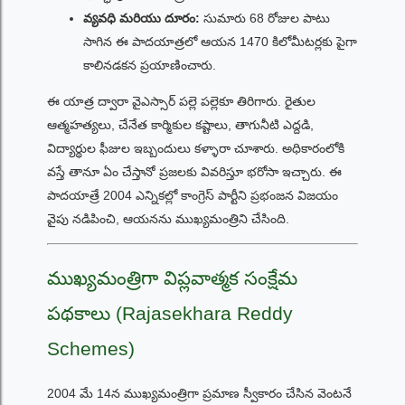
వ్యవధి మరియు దూరం:
సుమారు 68 రోజుల పాటు
సాగిన ఈ పాదయాత్రలో ఆయన 1470 కిలోమీటర్లకు పైగా
కాలినడకన ప్రయాణించారు.
ఈ యాత్ర ద్వారా వైఎస్సార్ పల్లె పల్లెకూ తిరిగారు. రైతుల
ఆత్మహత్యలు, చేనేత కార్మికుల కష్టాలు, తాగునీటి ఎద్దడి,
విద్యార్థుల ఫీజుల ఇబ్బందులు కళ్ళారా చూశారు. అధికారంలోకి
వస్తే తానూ ఏం చేస్తానో ప్రజలకు వివరిస్తూ భరోసా ఇచ్చారు. ఈ
పాదయాత్రే 2004 ఎన్నికల్లో కాంగ్రెస్ పార్టీని ప్రభంజన విజయం
వైపు నడిపించి, ఆయనను ముఖ్యమంత్రిని చేసింది.
ముఖ్యమంత్రిగా విప్లవాత్మక సంక్షేమ
పథకాలు (Rajasekhara Reddy
Schemes)
2004 మే 14న ముఖ్యమంత్రిగా ప్రమాణ స్వీకారం చేసిన వెంటనే