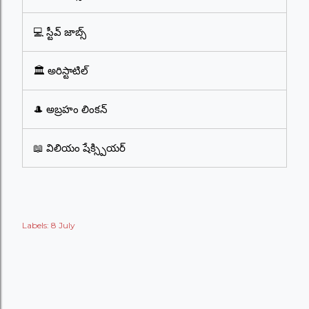
💻 స్టీవ్ జాబ్స్
🏛️ అరిస్టాటిల్
🎩 అబ్రహం లింకన్
📖 విలియం షేక్స్పియర్
Labels:
8 July