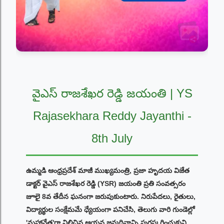
వైఎస్ రాజశేఖర రెడ్డి జయంతి | YS
Rajasekhara Reddy Jayanthi -
8th July
ఉమ్మడి ఆంధ్రప్రదేశ్ మాజీ ముఖ్యమంత్రి, ప్రజా హృదయ విజేత
డాక్టర్ వైఎస్ రాజశేఖర రెడ్డి (YSR) జయంతి ప్రతి సంవత్సరం
జూలై 8వ తేదీన ఘనంగా జరుపుకుంటారు. నిరుపేదలు, రైతులు,
విద్యార్థుల సంక్షేమమే ధ్యేయంగా పనిచేసి, తెలుగు వారి గుండెల్లో
'మహానేత'గా నిలిచిన ఆయన జన్మదినాన్ని పురస్కరించుకుని