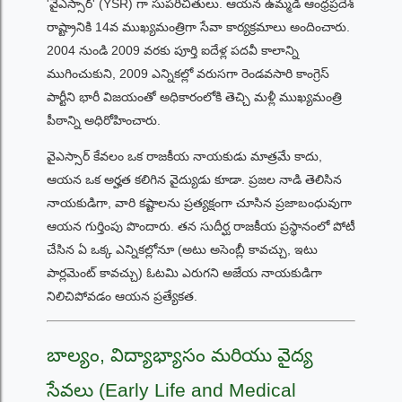
'వైఎస్సార్' (YSR) గా సుపరిచితులు. ఆయన ఉమ్మడి ఆంధ్రప్రదేశ్
రాష్ట్రానికి 14వ ముఖ్యమంత్రిగా సేవా కార్యక్రమాలు అందించారు.
2004 నుండి 2009 వరకు పూర్తి ఐదేళ్ల పదవీ కాలాన్ని
ముగించుకుని, 2009 ఎన్నికల్లో వరుసగా రెండవసారి కాంగ్రెస్
పార్టీని భారీ విజయంతో అధికారంలోకి తెచ్చి మళ్లీ ముఖ్యమంత్రి
పీఠాన్ని అధిరోహించారు.
వైఎస్సార్ కేవలం ఒక రాజకీయ నాయకుడు మాత్రమే కాదు,
ఆయన ఒక అర్హత కలిగిన వైద్యుడు కూడా. ప్రజల నాడి తెలిసిన
నాయకుడిగా, వారి కష్టాలను ప్రత్యక్షంగా చూసిన ప్రజాబంధువుగా
ఆయన గుర్తింపు పొందారు. తన సుదీర్ఘ రాజకీయ ప్రస్థానంలో పోటీ
చేసిన ఏ ఒక్క ఎన్నికల్లోనూ (అటు అసెంబ్లీ కావచ్చు, ఇటు
పార్లమెంట్ కావచ్చు) ఓటమి ఎరుగని అజేయ నాయకుడిగా
నిలిచిపోవడం ఆయన ప్రత్యేకత.
బాల్యం, విద్యాభ్యాసం మరియు వైద్య
సేవలు (Early Life and Medical