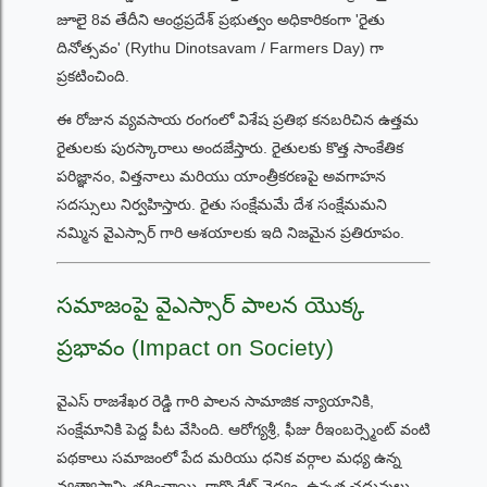
జూలై 8వ తేదీని ఆంధ్రప్రదేశ్ ప్రభుత్వం అధికారికంగా 'రైతు
దినోత్సవం' (Rythu Dinotsavam / Farmers Day) గా
ప్రకటించింది.
ఈ రోజున వ్యవసాయ రంగంలో విశేష ప్రతిభ కనబరిచిన ఉత్తమ
రైతులకు పురస్కారాలు అందజేస్తారు. రైతులకు కొత్త సాంకేతిక
పరిజ్ఞానం, విత్తనాలు మరియు యాంత్రీకరణపై అవగాహన
సదస్సులు నిర్వహిస్తారు. రైతు సంక్షేమమే దేశ సంక్షేమమని
నమ్మిన వైఎస్సార్ గారి ఆశయాలకు ఇది నిజమైన ప్రతిరూపం.
సమాజంపై వైఎస్సార్ పాలన యొక్క
ప్రభావం (Impact on Society)
వైఎస్ రాజశేఖర రెడ్డి గారి పాలన సామాజిక న్యాయానికి,
సంక్షేమానికి పెద్ద పీట వేసింది. ఆరోగ్యశ్రీ, ఫీజు రీఇంబర్స్మెంట్ వంటి
పథకాలు సమాజంలో పేద మరియు ధనిక వర్గాల మధ్య ఉన్న
వ్యత్యాసాన్ని తగ్గించాయి. కార్పొరేట్ వైద్యం, ఉన్నత చదువులు