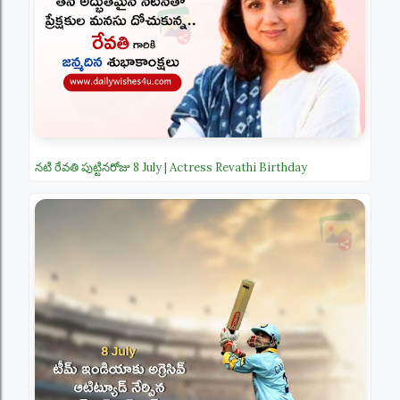
నటి రేవతి పుట్టినరోజు 8 July | Actress Revathi Birthday