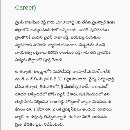
Career)
వైఎస్ రాజశేఖర రెడ్డి గారు 1949 జూలై 8వ తేదీన వైఎస్సార్ కడప
జిల్లాలోని జమ్మలమడుగులో జన్మించారు. వారిది పులివెందుల
ప్రాంతానికి చెందిన వైఎస్ రాజా రెడ్డి, జయమ్మ దంపతుల
వ్యవసాయ మరియు వ్యాపార కుటుంబం. చిన్నతనం నుంచే
నాయకత్వ లక్షణాలు కలిగిన రాజశేఖర రెడ్డి గారు తన ప్రాథమిక
విద్యను బెల్గాంలో పూర్తి చేశారు.
ఆ తర్వాత గుల్బర్గాలోని మహాదేవప్ప రాంపూరే మెడికల్ కాలేజీ
నుండి ఎంబీబీఎస్ (M.B.B.S.) పట్టా పొందారు. వైద్య విద్య పూర్తి
చేసిన తర్వాత, తిరుపతిలోని శ్రీ వేంకటేశ్వర రామ్ నారాయణ్
రూయా హాస్పిటల్‌లో హౌస్ సర్జన్ చేశారు. పులివెందులలో తన
తండ్రి పేరిట నిర్మించిన 'రాజారెడ్డి హాస్పిటల్' ద్వారా నిరుపేదలకు
కేవలం రూ. 1 లేదా రూ. 2 లకే వైద్య సేవలు అందించి 'రూపాయి
డాక్టర్' గా గుర్తింపు తెచ్చుకున్నారు. ఈ సేవా నిరతే ఆయనను
ప్రజా జీవితం వైపు నడిపించింది.