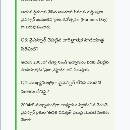
ఆయన రైతులకు చేసిన అసమాన సేవలకు గుర్తింపుగా
వైఎస్సార్ జయంతిని 'రైతు దినోత్సవం' (Farmers Day)
గా జరుపుకుంటారు.
Q3: వైఎస్సార్ చేపట్టిన చారిత్రాత్మక పాదయాత్ర
పేరేమిటి?
ఆయన 2003లో చేవెళ్ల నుండి ఇచ్ఛాపురం వరకు చేపట్టిన
పాదయాత్రను 'ప్రజా ప్రస్థానం' అని పిలుస్తారు.
Q4: ముఖ్యమంత్రిగా వైఎస్సార్ చేసిన మొదటి
సంతకం దేనిపై?
2004లో ముఖ్యమంత్రిగా బాధ్యతలు స్వీకరించిన వెంటనే
వైఎస్సార్ రైతుల 'ఉచిత విద్యుత్' ఫైలుపై మొదటి సంతకం
చేశారు.