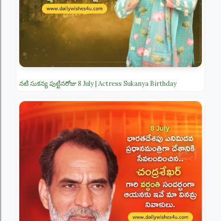
నటి సుకన్య పుట్టినరోజు 8 July | Actress Sukanya Birthday