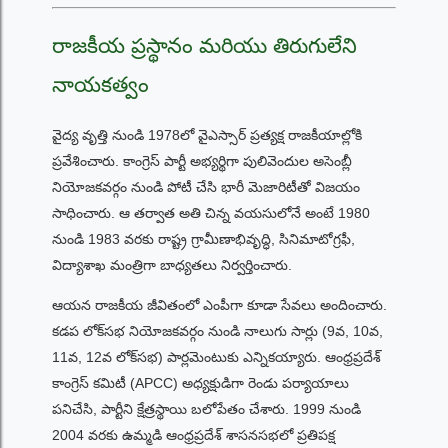
రాజకీయ ప్రస్థానం మరియు తిరుగులేని
నాయకత్వం
వైద్య వృత్తి నుండి 1978లో వైఎస్సార్ ప్రత్యక్ష రాజకీయాల్లోకి
ప్రవేశించారు. కాంగ్రెస్ పార్టీ అభ్యర్థిగా పులివెందుల అసెంబ్లీ
నియోజకవర్గం నుండి పోటీ చేసి భారీ మెజారిటీతో విజయం
సాధించారు. ఆ తర్వాత అతి చిన్న వయసులోనే అంటే 1980
నుండి 1983 వరకు రాష్ట్ర గ్రామీణాభివృద్ధి, సినిమాటోగ్రఫీ,
విద్యాశాఖ మంత్రిగా బాధ్యతలు నిర్వర్తించారు.
ఆయన రాజకీయ జీవితంలో ఎంపీగా కూడా సేవలు అందించారు.
కడప లోక్‌సభ నియోజకవర్గం నుండి నాలుగు సార్లు (9వ, 10వ,
11వ, 12వ లోక్‌సభ) పార్లమెంటుకు ఎన్నికయ్యారు. ఆంధ్రప్రదేశ్
కాంగ్రెస్ కమిటీ (APCC) అధ్యక్షుడిగా రెండు పర్యాయాలు
పనిచేసి, పార్టీని క్షేత్రస్థాయి బలోపేతం చేశారు. 1999 నుండి
2004 వరకు ఉమ్మడి ఆంధ్రప్రదేశ్ శాసనసభలో ప్రతిపక్ష