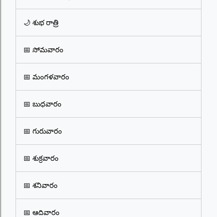
🌙 శుభ రాత్రి
📅 సోమవారం
📅 మంగళవారం
📅 బుధవారం
📅 గురువారం
📅 శుక్రవారం
📅 శనివారం
📅 ఆదివారం