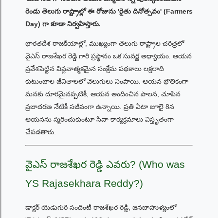
రెండు తెలుగు రాష్ట్రాల్లో ఈ రోజును 'రైతు దినోత్సవం' (Farmers
Day) గా కూడా నిర్వహిస్తారు.
భారతదేశ రాజకీయాల్లో, ముఖ్యంగా తెలుగు రాష్ట్రాల చరిత్రలో
వైఎస్ రాజశేఖర రెడ్డి గారి ప్రస్థానం ఒక సువర్ణ అధ్యాయం. ఆయన
ప్రవేశపెట్టిన విప్లవాత్మకమైన సంక్షేమ పథకాలు లక్షలాది
కుటుంబాల జీవితాలలో వెలుగులు నింపాయి. ఆయన భౌతికంగా
మనకు దూరమైనప్పటికీ, ఆయన అందించిన పాలన, చూపిన
ప్రజాదరణ నేటికీ సజీవంగా ఉన్నాయి. ప్రతి ఏటా జూలై 8న
ఆయనను స్మరించుకుంటూ సేవా కార్యక్రమాలు విస్తృతంగా
చేపడతారు.
వైఎస్ రాజశేఖర రెడ్డి ఎవరు? (Who was
YS Rajasekhara Reddy?)
డాక్టర్ యెడుగురి సందింటి రాజశేఖర రెడ్డి, జనబాహుళ్యంలో