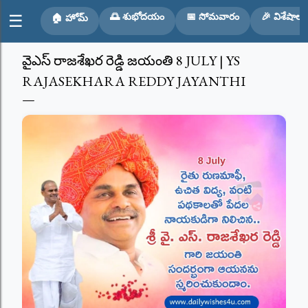
Skip to main content
🌅 శుభోదయం
📅 సోమవారం
🎉 విశేషాలు
☰
🏠 హోమ్
వైఎస్ రాజశేఖర రెడ్డి జయంతి 8 JULY | YS
RAJASEKHARA REDDY JAYANTHI