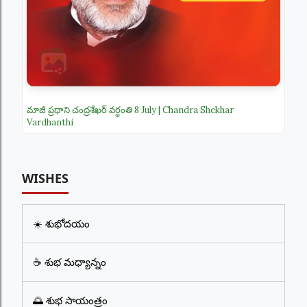
మాజీ ప్రధాని చంద్రశేఖర్ వర్ధంతి 8 July | Chandra Shekhar
Vardhanthi
WISHES
☀️ శుభోదయం
☕ శుభ మధ్యాన్నం
🌅 శుభ సాయంత్రం