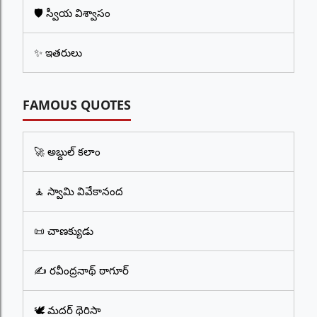
🛡️ స్వీయ విశ్వాసం
✨ ఇతరులు
FAMOUS QUOTES
🚀 అబ్దుల్ కలాం
🧘 స్వామి వివేకానంద
📜 చాణక్యుడు
✍️ రవీంద్రనాథ్ ఠాగూర్
🕊️ మదర్ థెరిసా