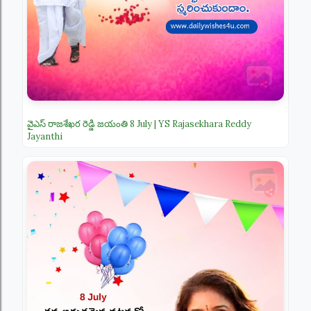
వైఎస్ రాజశేఖర రెడ్డి జయంతి 8 July | YS Rajasekhara Reddy
Jayanthi