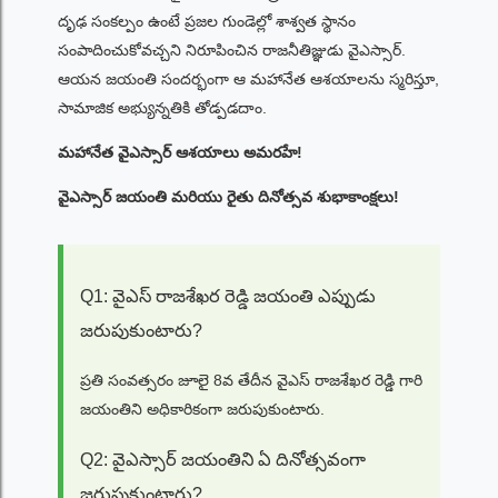
దృఢ సంకల్పం ఉంటే ప్రజల గుండెల్లో శాశ్వత స్థానం
సంపాదించుకోవచ్చని నిరూపించిన రాజనీతిజ్ఞుడు వైఎస్సార్.
ఆయన జయంతి సందర్భంగా ఆ మహానేత ఆశయాలను స్మరిస్తూ,
సామాజిక అభ్యున్నతికి తోడ్పడదాం.
మహానేత వైఎస్సార్ ఆశయాలు అమరహే!
వైఎస్సార్ జయంతి మరియు రైతు దినోత్సవ శుభాకాంక్షలు!
Q1: వైఎస్ రాజశేఖర రెడ్డి జయంతి ఎప్పుడు
జరుపుకుంటారు?
ప్రతి సంవత్సరం జూలై 8వ తేదీన వైఎస్ రాజశేఖర రెడ్డి గారి
జయంతిని అధికారికంగా జరుపుకుంటారు.
Q2: వైఎస్సార్ జయంతిని ఏ దినోత్సవంగా
జరుపుకుంటారు?