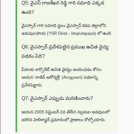
Q5: వైఎస్ రాజశేఖర రెడ్డి గారి సమాధి ఎక్కడ
ఉంది?
వైఎస్సార్ గారి సమాధి స్థలం వైఎస్సార్ కడప జిల్లాలోని
ఇడుపులపాయ (YSR Ghat - Idupulapaya) లో ఉంది.
Q6: వైఎస్సార్ ప్రవేశపెట్టిన ప్రముఖ ఉచిత వైద్య
పథకం ఏది?
పేదలకు కార్పొరేట్ ఉచిత వైద్యం అందించడం కోసం
ఆయన 'రాజీవ్ ఆరోగ్యశ్రీ' (Arogyasri) పథకాన్ని
ప్రవేశపెట్టారు.
Q7: వైఎస్సార్ ఎప్పుడు మరణించారు?
ఆయన 2009 సెప్టెంబర్ 2వ తేదీన నల్లమల అడవులలో
జరిగిన హెలికాప్టర్ ప్రమాదంలో ప్రాణాలు కోల్పోయారు.