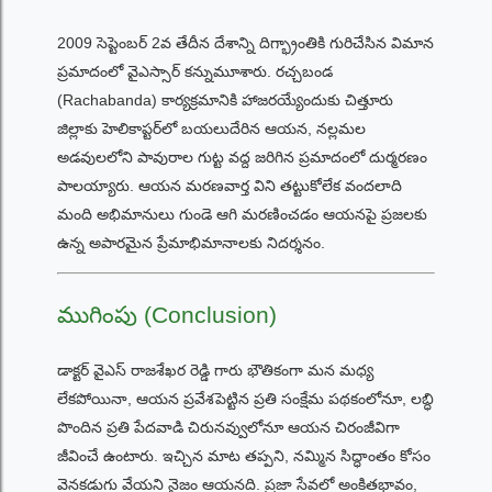
2009 సెప్టెంబర్ 2వ తేదీన దేశాన్ని దిగ్భ్రాంతికి గురిచేసిన విమాన
ప్రమాదంలో వైఎస్సార్ కన్నుమూశారు. రచ్చబండ
(Rachabanda) కార్యక్రమానికి హాజరయ్యేందుకు చిత్తూరు
జిల్లాకు హెలికాప్టర్‌లో బయలుదేరిన ఆయన, నల్లమల
అడవులలోని పావురాల గుట్ట వద్ద జరిగిన ప్రమాదంలో దుర్మరణం
పాలయ్యారు. ఆయన మరణవార్త విని తట్టుకోలేక వందలాది
మంది అభిమానులు గుండె ఆగి మరణించడం ఆయనపై ప్రజలకు
ఉన్న అపారమైన ప్రేమాభిమానాలకు నిదర్శనం.
ముగింపు (Conclusion)
డాక్టర్ వైఎస్ రాజశేఖర రెడ్డి గారు భౌతికంగా మన మధ్య
లేకపోయినా, ఆయన ప్రవేశపెట్టిన ప్రతి సంక్షేమ పథకంలోనూ, లబ్ధి
పొందిన ప్రతి పేదవాడి చిరునవ్వులోనూ ఆయన చిరంజీవిగా
జీవించే ఉంటారు. ఇచ్చిన మాట తప్పని, నమ్మిన సిద్ధాంతం కోసం
వెనకడుగు వేయని నైజం ఆయనది. ప్రజా సేవలో అంకితభావం,