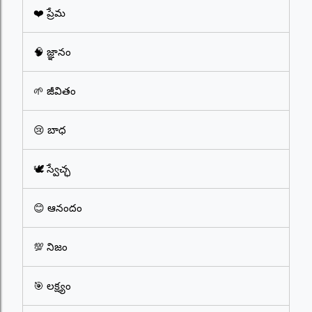
❤️ ప్రేమ
🧠 జ్ఞానం
🌱 జీవితం
😢 బాధ
🕊️ స్వేచ్ఛ
😊 ఆనందం
💯 నిజం
🎯 లక్ష్యం