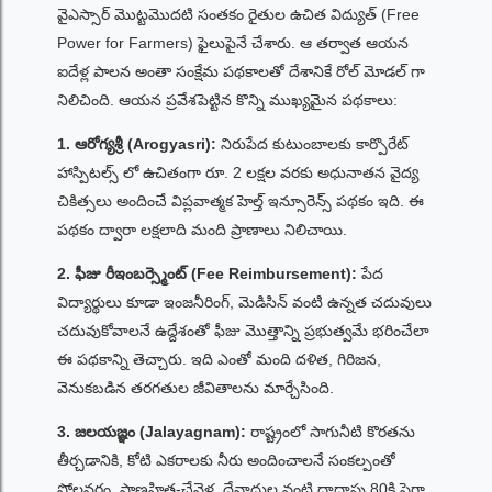
వైఎస్సార్ మొట్టమొదటి సంతకం రైతుల ఉచిత విద్యుత్ (Free
Power for Farmers) ఫైలుపైనే చేశారు. ఆ తర్వాత ఆయన
ఐదేళ్ల పాలన అంతా సంక్షేమ పథకాలతో దేశానికే రోల్ మోడల్ గా
నిలిచింది. ఆయన ప్రవేశపెట్టిన కొన్ని ముఖ్యమైన పథకాలు:
1. ఆరోగ్యశ్రీ (Arogyasri):
నిరుపేద కుటుంబాలకు కార్పొరేట్
హాస్పిటల్స్ లో ఉచితంగా రూ. 2 లక్షల వరకు అధునాతన వైద్య
చికిత్సలు అందించే విప్లవాత్మక హెల్త్ ఇన్సూరెన్స్ పథకం ఇది. ఈ
పథకం ద్వారా లక్షలాది మంది ప్రాణాలు నిలిచాయి.
2. ఫీజు రీఇంబర్స్మెంట్ (Fee Reimbursement):
పేద
విద్యార్థులు కూడా ఇంజనీరింగ్, మెడిసిన్ వంటి ఉన్నత చదువులు
చదువుకోవాలనే ఉద్దేశంతో ఫీజు మొత్తాన్ని ప్రభుత్వమే భరించేలా
ఈ పథకాన్ని తెచ్చారు. ఇది ఎంతో మంది దళిత, గిరిజన,
వెనుకబడిన తరగతుల జీవితాలను మార్చేసింది.
3. జలయజ్ఞం (Jalayagnam):
రాష్ట్రంలో సాగునీటి కొరతను
తీర్చడానికి, కోటి ఎకరాలకు నీరు అందించాలనే సంకల్పంతో
పోలవరం, ప్రాణహిత-చేవెళ్ల, దేవాదుల వంటి దాదాపు 80కి పైగా