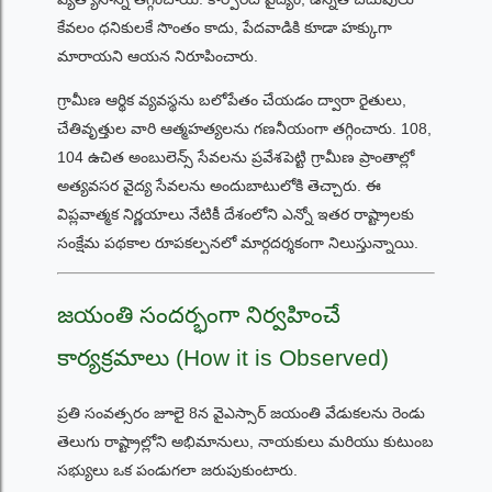
కేవలం ధనికులకే సొంతం కాదు, పేదవాడికి కూడా హక్కుగా
మారాయని ఆయన నిరూపించారు.
గ్రామీణ ఆర్థిక వ్యవస్థను బలోపేతం చేయడం ద్వారా రైతులు,
చేతివృత్తుల వారి ఆత్మహత్యలను గణనీయంగా తగ్గించారు. 108,
104 ఉచిత అంబులెన్స్ సేవలను ప్రవేశపెట్టి గ్రామీణ ప్రాంతాల్లో
అత్యవసర వైద్య సేవలను అందుబాటులోకి తెచ్చారు. ఈ
విప్లవాత్మక నిర్ణయాలు నేటికీ దేశంలోని ఎన్నో ఇతర రాష్ట్రాలకు
సంక్షేమ పథకాల రూపకల్పనలో మార్గదర్శకంగా నిలుస్తున్నాయి.
జయంతి సందర్భంగా నిర్వహించే
కార్యక్రమాలు (How it is Observed)
ప్రతి సంవత్సరం జూలై 8న వైఎస్సార్ జయంతి వేడుకలను రెండు
తెలుగు రాష్ట్రాల్లోని అభిమానులు, నాయకులు మరియు కుటుంబ
సభ్యులు ఒక పండుగలా జరుపుకుంటారు.